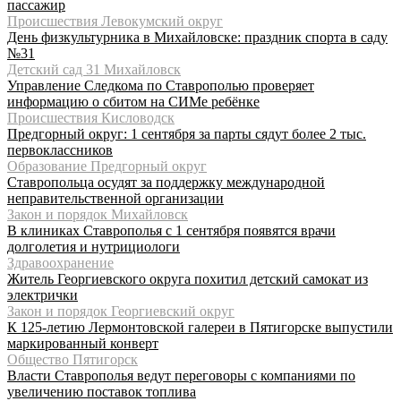
пассажир
Происшествия Левокумский округ
День физкультурника в Михайловске: праздник спорта в саду
№31
Детский сад 31 Михайловск
Управление Следкома по Ставрополью проверяет
информацию о сбитом на СИМе ребёнке
Происшествия Кисловодск
Предгорный округ: 1 сентября за парты сядут более 2 тыс.
первоклассников
Образование Предгорный округ
Ставропольца осудят за поддержку международной
неправительственной организации
Закон и порядок Михайловск
В клиниках Ставрополья с 1 сентября появятся врачи
долголетия и нутрициологи
Здравоохранение
Житель Георгиевского округа похитил детский самокат из
электрички
Закон и порядок Георгиевский округ
К 125-летию Лермонтовской галереи в Пятигорске выпустили
маркированный конверт
Общество Пятигорск
Власти Ставрополья ведут переговоры с компаниями по
увеличению поставок топлива