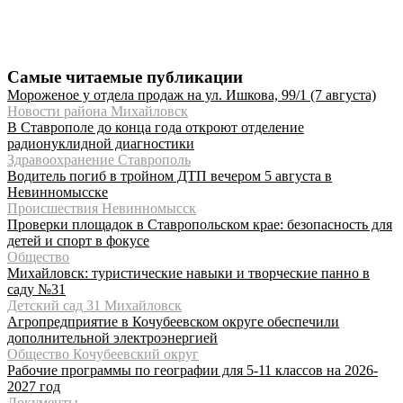
Самые читаемые публикации
Мороженое у отдела продаж на ул. Ишкова, 99/1 (7 августа)
Новости района Михайловск
В Ставрополе до конца года откроют отделение
радионуклидной диагностики
Здравоохранение Ставрополь
Водитель погиб в тройном ДТП вечером 5 августа в
Невинномысске
Происшествия Невинномысск
Проверки площадок в Ставропольском крае: безопасность для
детей и спорт в фокусе
Общество
Михайловск: туристические навыки и творческие панно в
саду №31
Детский сад 31 Михайловск
Агропредприятие в Кочубеевском округе обеспечили
дополнительной электроэнергией
Общество Кочубеевский округ
Рабочие программы по географии для 5-11 классов на 2026-
2027 год
Документы