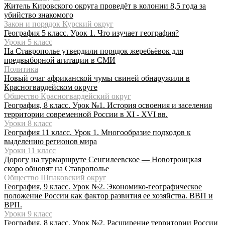
Житель Кировского округа проведёт в колонии 8,5 года за
убийство знакомого
Закон и порядок Курский округ
География 5 класс. Урок 1. Что изучает география?
Уроки 5 класс
На Ставрополье утвердили порядок жеребьёвок для
предвыборной агитации в СМИ
Политика
Новый очаг африканской чумы свиней обнаружили в
Красногвардейском округе
Общество Красногвардейский округ
География, 8 класс. Урок №1. История освоения и заселения
территории современной России в XI - XVI вв.
Уроки 8 класс
География 11 класс. Урок 1. Многообразие подходов к
выделению регионов мира
Уроки 11 класс
Дорогу на турмаршруте Сенгилеевское — Новотроицкая
скоро обновят на Ставрополье
Общество Шпаковский округ
География, 9 класс. Урок №2. Экономико-географическое
положение России как фактор развития ее хозяйства. ВВП и
ВРП.
Уроки 9 класс
География, 8 класс. Урок №2. Расширение территории России