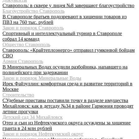
Ставрополь: в сквере у лицея №8 завершают благоустройство
Благоустройство Ставрополь
В Ставрополе братьев подозревают в хищении товаров из
ПВЗ на 760 тыс. рублей
Закон и порядок Ставрополь
Спортивный и интеллектуальный турнир в Ставрополе
собрал 14 команд
Общество Ставрополь
Ставрополь: «Крайтеплоэнерго» отправил гумконвой бойцам
СВО
Армия Ставрополь
В Минеральных Водах осудили разбойника, напавшего на
полицейского при задержании
Закон и порядок Минеральные Воды
Ирек Файзуллин: комфортная среда и развитие территорий в
Москве
Строительство
СУдебные приставы поставили точку в разделе имущества
Михайловск: как в детсаду №34 в районе Гармония проводят
летние прогулки
Детский сад 34 Михайловск
Отец и сын из Нефтекумского округа осуждены за хищение
гранта в 24 млн рублей
Закон и порядок Нефтекумский округ