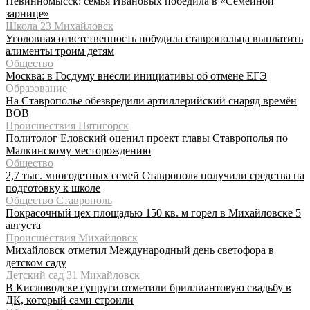
Невинномысск: семья Ивановых победила в «Семейной
зарнице»
Школа 23 Михайловск
Уголовная ответственность побудила ставропольца выплатить
алименты троим детям
Общество
Москва: в Госдуму внесли инициативы об отмене ЕГЭ
Образование
На Ставрополье обезвредили артиллерийский снаряд времён
ВОВ
Происшествия Пятигорск
Политолог Еловский оценил проект главы Ставрополья по
Малкинскому месторождению
Общество
2,7 тыс. многодетных семей Ставрополя получили средства на
подготовку к школе
Общество Ставрополь
Покрасочный цех площадью 150 кв. м горел в Михайловске 5
августа
Происшествия Михайловск
Михайловск отметил Международный день светофора в
детском саду
Детский сад 31 Михайловск
В Кисловодске супруги отметили бриллиантовую свадьбу в
ДК, который сами строили