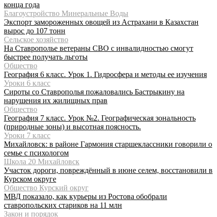
конца года
Благоустройство Минеральные Воды
Экспорт замороженных овощей из Астрахани в Казахстан
вырос до 107 тонн
Сельское хозяйство
На Ставрополье ветераны СВО с инвалидностью смогут
быстрее получать льготы
Общество
География 6 класс. Урок 1. Гидросфера и методы ее изучения
Уроки 6 класс
Сироты со Ставрополья пожаловались Бастрыкину на
нарушения их жилищных прав
Общество
География 7 класс. Урок №2. Географическая зональность
(природные зоны) и высотная поясность.
Уроки 7 класс
Михайловск: в районе Гармония старшеклассники говорили о
семье с психологом
Школа 20 Михайловск
Участок дороги, повреждённый в июне селем, восстановили в
Курском округе
Общество Курский округ
МВД показало, как курьеры из Ростова обобрали
ставропольских стариков на 11 млн
Закон и порядок