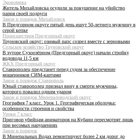
Экономика
Житель Михайловска осудили за покушение на убийство
парня своей подруги
Закон и порядок Михайловск
В Предгорном округе пятый день ищут 50-летнего мужчину в
серой кепке
Происшествия Предгорный округ
Труновский округ: озимый рапс созрел вместе с зерновыми
Сельское хозяйство Труновский округ
В хуторе Сухоозёрном (Предгорный округ) начали стройку
водовода 11,5 км
ЖКХ Предгорный округ
Ставрополец предстанет перед судом за обеспечение
мошенников СИМ-картами
Закон и порядок Ставрополь
Юный ставрополец признал вину в смерти мужчины,
которого повалил одним ударом
Закон и порядок Минераловодский округ
География 7 класс. Урок 1. Географическая оболочка:
особенности строения и свойства
Уроки 7 класс
Приговор убийцам аниматоров на Кубани пересмотрят лишь
при весомых нарушениях
Закон и порядок
В Минеральных Водах ремонтируют более 2 км дорог до