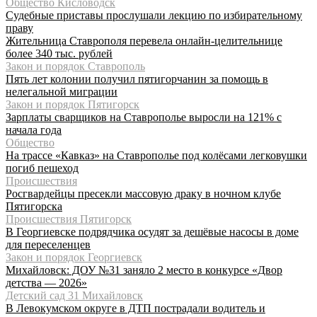
Общество Кисловодск
Судебные приставы прослушали лекцию по избирательному
праву
Жительница Ставрополя перевела онлайн-целительнице
более 340 тыс. рублей
Закон и порядок Ставрополь
Пять лет колонии получил пятигорчанин за помощь в
нелегальной миграции
Закон и порядок Пятигорск
Зарплаты сварщиков на Ставрополье выросли на 121% с
начала года
Общество
На трассе «Кавказ» на Ставрополье под колёсами легковушки
погиб пешеход
Происшествия
Росгвардейцы пресекли массовую драку в ночном клубе
Пятигорска
Происшествия Пятигорск
В Георгиевске подрядчика осудят за дешёвые насосы в доме
для переселенцев
Закон и порядок Георгиевск
Михайловск: ДОУ №31 заняло 2 место в конкурсе «Двор
детства — 2026»
Детский сад 31 Михайловск
В Левокумском округе в ДТП пострадали водитель и