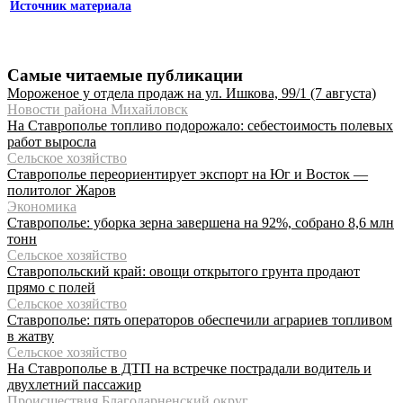
Источник материала
Самые читаемые публикации
Мороженое у отдела продаж на ул. Ишкова, 99/1 (7 августа)
Новости района Михайловск
На Ставрополье топливо подорожало: себестоимость полевых
работ выросла
Сельское хозяйство
Ставрополье переориентирует экспорт на Юг и Восток —
политолог Жаров
Экономика
Ставрополье: уборка зерна завершена на 92%, собрано 8,6 млн
тонн
Сельское хозяйство
Ставропольский край: овощи открытого грунта продают
прямо с полей
Сельское хозяйство
Ставрополье: пять операторов обеспечили аграриев топливом
в жатву
Сельское хозяйство
На Ставрополье в ДТП на встречке пострадали водитель и
двухлетний пассажир
Происшествия Благодарненский округ