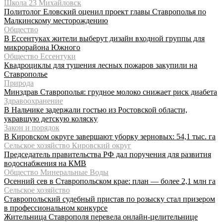
Школа 23 Михайловск
Политолог Еловский оценил проект главы Ставрополья по
Малкинскому месторождению
Общество
В Ессентуках жители выберут дизайн входной группы для
микрорайона Южного
Общество Ессентуки
Квадроциклы для тушения лесных пожаров закупили на
Ставрополье
Природа
Минздрав Ставрополья: грудное молоко снижает риск диабета
Здравоохранение
В Нальчике задержали гостью из Ростовской области,
укравшую детскую коляску
Закон и порядок
В Кировском округе завершают уборку зерновых: 54,1 тыс. га
Сельское хозяйство Кировский округ
Председатель правительства РФ дал поручения для развития
водоснабжения на КМВ
Общество Минеральные Воды
Осенний сев в Ставропольском крае: план — более 2,1 млн га
Сельское хозяйство
Ставропольский судебный пристав по розыску стал призером
в профессиональном конкурсе
Жительница Ставрополя перевела онлайн-целительнице