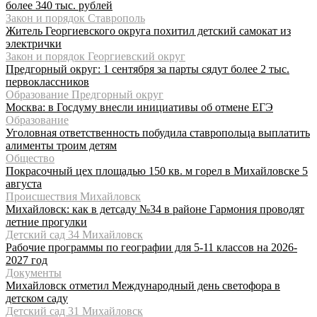
более 340 тыс. рублей
Закон и порядок Ставрополь
Житель Георгиевского округа похитил детский самокат из
электрички
Закон и порядок Георгиевский округ
Предгорный округ: 1 сентября за парты сядут более 2 тыс.
первоклассников
Образование Предгорный округ
Москва: в Госдуму внесли инициативы об отмене ЕГЭ
Образование
Уголовная ответственность побудила ставропольца выплатить
алименты троим детям
Общество
Покрасочный цех площадью 150 кв. м горел в Михайловске 5
августа
Происшествия Михайловск
Михайловск: как в детсаду №34 в районе Гармония проводят
летние прогулки
Детский сад 34 Михайловск
Рабочие программы по географии для 5-11 классов на 2026-
2027 год
Документы
Михайловск отметил Международный день светофора в
детском саду
Детский сад 31 Михайловск