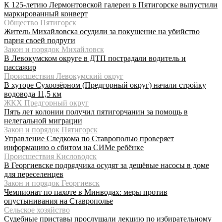
К 125-летию Лермонтовской галереи в Пятигорске выпустили
маркированный конверт
Общество Пятигорск
Житель Михайловска осудили за покушение на убийство
парня своей подруги
Закон и порядок Михайловск
В Левокумском округе в ДТП пострадали водитель и
пассажир
Происшествия Левокумский округ
В хуторе Сухоозёрном (Предгорный округ) начали стройку
водовода 11,5 км
ЖКХ Предгорный округ
Пять лет колонии получил пятигорчанин за помощь в
нелегальной миграции
Закон и порядок Пятигорск
Управление Следкома по Ставрополью проверяет
информацию о сбитом на СИМе ребёнке
Происшествия Кисловодск
В Георгиевске подрядчика осудят за дешёвые насосы в доме
для переселенцев
Закон и порядок Георгиевск
Чемпионат по пахоте в Минводах: меры против
опустынивания на Ставрополье
Сельское хозяйство
Судебные приставы прослушали лекцию по избирательному