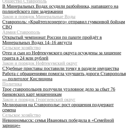
Общество Ставрополь
В Минеральных Водах осудили разбойника, напавшего на
полицейского при задержании
Закон и порядок Минеральные Воды
Ставрополь: «Крайтеплоэнерго» отправил гумконвой бойцам
СВО
Армия Ставрополь
Открытый чемпионат России по пахоте пройдёт в
Минеральных Водах 14–16 августа
Сельское хозяйство
Отец и сын из Нефтекумского округа осуждены за хищение
гранта в 24 млн рублей
Закон и порядок Нефтекумский округ
СУдебные приставы поставили точку в разделе имущества
Работа с обращениями помогла улучшить дороги Ставрополья
— политолог Кислицина
Политика
Трое ставропольцев получили уголовное дело за сбыт 76
банковских карт мошенникам
Закон и порядок Георгиевский округ
Мелиорация на Ставрополье: рост орошения поддержит
семена
Сельское хозяйство
Невинномысск: семья Ивановых победила в «Семейной
зарнице»