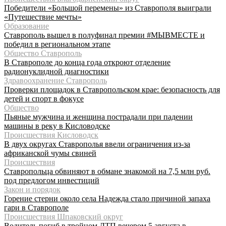
Победители «Большой перемены» из Ставрополя выиграли
«Путешествие мечты»
Образование
Ставрополь вышел в полуфинал премии #МЫВМЕСТЕ и
победил в региональном этапе
Общество Ставрополь
В Ставрополе до конца года откроют отделение
радионуклидной диагностики
Здравоохранение Ставрополь
Проверки площадок в Ставропольском крае: безопасность для
детей и спорт в фокусе
Общество
Пьяные мужчина и женщина пострадали при падении
машины в реку в Кисловодске
Происшествия Кисловодск
В двух округах Ставрополья ввели ограничения из-за
африканской чумы свиней
Происшествия
Ставропольца обвиняют в обмане знакомой на 7,5 млн руб.
под предлогом инвестиций
Закон и порядок
Горение стерни около села Надежда стало причиной запаха
гари в Ставрополе
Происшествия Шпаковский округ
Водитель погиб в тройном ДТП вечером 5 августа в