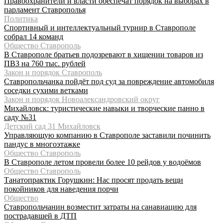
Правоохранители и власти обеспечат порядок на выборах в
парламент Ставрополья
Политика
Спортивный и интеллектуальный турнир в Ставрополе
собрал 14 команд
Общество Ставрополь
В Ставрополе братьев подозревают в хищении товаров из
ПВЗ на 760 тыс. рублей
Закон и порядок Ставрополь
Ставропольчанка пойдёт под суд за повреждение автомобиля
соседки сухими ветками
Закон и порядок Новоалександровский округ
Михайловск: туристические навыки и творческие панно в
саду №31
Детский сад 31 Михайловск
Управляющую компанию в Ставрополе заставили починить
пандус в многоэтажке
Общество Ставрополь
В Ставрополе летом провели более 10 рейдов у водоёмов
Общество Ставрополь
Танатопрактик Горушкин: Нас просят продать вещи
покойников для наведения порчи
Общество
Ставропольчанин возместит затраты на санавиацию для
пострадавшей в ДТП