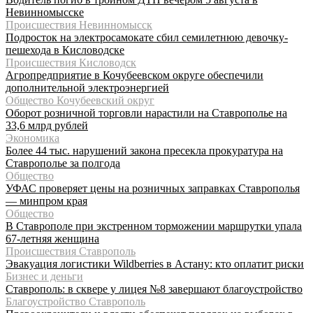
Невинномысске
Происшествия Невинномысск
Подросток на электросамокате сбил семилетнюю девочку-
пешехода в Кисловодске
Происшествия Кисловодск
Агропредприятие в Кочубеевском округе обеспечили
дополнительной электроэнергией
Общество Кочубеевский округ
Оборот розничной торговли нарастили на Ставрополье на
33,6 млрд рублей
Экономика
Более 44 тыс. нарушений закона пресекла прокуратура на
Ставрополье за полгода
Общество
УФАС проверяет цены на розничных заправках Ставрополья
— минпром края
Общество
В Ставрополе при экстренном торможении маршрутки упала
67-летняя женщина
Происшествия Ставрополь
Эвакуация логистики Wildberries в Астану: кто оплатит риски
Бизнес и деньги
Ставрополь: в сквере у лицея №8 завершают благоустройство
Благоустройство Ставрополь