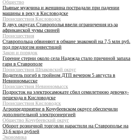
Общество
Пьяные мужчина и женщина пострадали при падении
машины в реку в Кисловодске
Происшествия Кисловодск
В двух округах Ставрополья ввели ограничения из-за
африканской чумы свиней
Происшествия
Ставропольца обвиняют в обмане знакомой на 7,5 млн руб.
под предлогом инвестиций
Закон и порядок
Горение стерни около села Надежда стало причиной запаха
гари в Ставрополе
Происшествия Шпаковский округ
Водитель погиб в тройном ДТП вечером 5 августа в
Невинномысске
Происшествия Невинномысск
Подросток на электросамокате сбил семилетнюю девочку-
пешехода в Кисловодске
Происшествия Кисловодск
Агропредприятие в Кочубеевском округе обеспечили
дополнительной электроэнергией
Общество Кочубеевский округ
Оборот розничной торговли нарастили на Ставрополье на
33,6 млрд рублей
Экономика