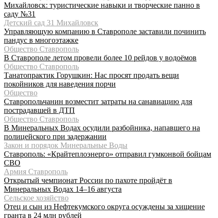
Михайловск: туристические навыки и творческие панно в
саду №31
Детский сад 31 Михайловск
Управляющую компанию в Ставрополе заставили починить
пандус в многоэтажке
Общество Ставрополь
В Ставрополе летом провели более 10 рейдов у водоёмов
Общество Ставрополь
Танатопрактик Горушкин: Нас просят продать вещи
покойников для наведения порчи
Общество
Ставропольчанин возместит затраты на санавиацию для
пострадавшей в ДТП
Общество Ставрополь
В Минеральных Водах осудили разбойника, напавшего на
полицейского при задержании
Закон и порядок Минеральные Воды
Ставрополь: «Крайтеплоэнерго» отправил гумконвой бойцам
СВО
Армия Ставрополь
Открытый чемпионат России по пахоте пройдёт в
Минеральных Водах 14–16 августа
Сельское хозяйство
Отец и сын из Нефтекумского округа осуждены за хищение
гранта в 24 млн рублей