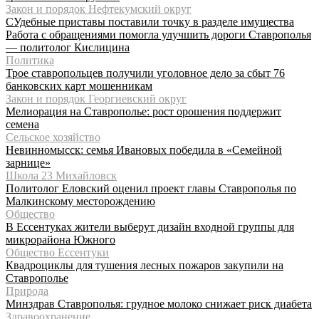
Закон и порядок Нефтекумский округ
СУдебные приставы поставили точку в разделе имущества
Работа с обращениями помогла улучшить дороги Ставрополья
— политолог Кислицина
Политика
Трое ставропольцев получили уголовное дело за сбыт 76
банковских карт мошенникам
Закон и порядок Георгиевский округ
Мелиорация на Ставрополье: рост орошения поддержит
семена
Сельское хозяйство
Невинномысск: семья Ивановых победила в «Семейной
зарнице»
Школа 23 Михайловск
Политолог Еловский оценил проект главы Ставрополья по
Малкинскому месторождению
Общество
В Ессентуках жители выберут дизайн входной группы для
микрорайона Южного
Общество Ессентуки
Квадроциклы для тушения лесных пожаров закупили на
Ставрополье
Природа
Минздрав Ставрополья: грудное молоко снижает риск диабета
Здравоохранение