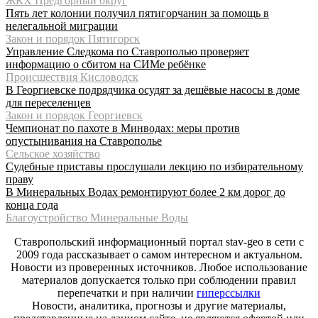
ЖКХ Предгорный округ
Пять лет колонии получил пятигорчанин за помощь в
нелегальной миграции
Закон и порядок Пятигорск
Управление Следкома по Ставрополью проверяет
информацию о сбитом на СИМе ребёнке
Происшествия Кисловодск
В Георгиевске подрядчика осудят за дешёвые насосы в доме
для переселенцев
Закон и порядок Георгиевск
Чемпионат по пахоте в Минводах: меры против
опустынивания на Ставрополье
Сельское хозяйство
Судебные приставы прослушали лекцию по избирательному
праву
В Минеральных Водах ремонтируют более 2 км дорог до
конца года
Благоустройство Минеральные Воды
Ставропольский информационный портал stav-geo в сети с
2009 года рассказывает о самом интересном и актуальном.
Новости из проверенных источников. Любое использование
материалов допускается только при соблюдении правил
перепечатки и при наличии
гиперссылки
Новости, аналитика, прогнозы и другие материалы,