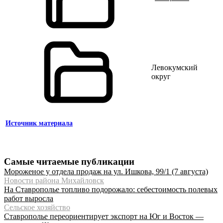
Левокумский
округ
Источник материала
Самые читаемые публикации
Мороженое у отдела продаж на ул. Ишкова, 99/1 (7 августа)
Новости района Михайловск
На Ставрополье топливо подорожало: себестоимость полевых
работ выросла
Сельское хозяйство
Ставрополье переориентирует экспорт на Юг и Восток —