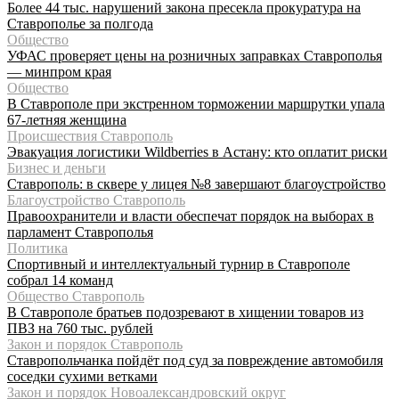
Более 44 тыс. нарушений закона пресекла прокуратура на
Ставрополье за полгода
Общество
УФАС проверяет цены на розничных заправках Ставрополья
— минпром края
Общество
В Ставрополе при экстренном торможении маршрутки упала
67-летняя женщина
Происшествия Ставрополь
Эвакуация логистики Wildberries в Астану: кто оплатит риски
Бизнес и деньги
Ставрополь: в сквере у лицея №8 завершают благоустройство
Благоустройство Ставрополь
Правоохранители и власти обеспечат порядок на выборах в
парламент Ставрополья
Политика
Спортивный и интеллектуальный турнир в Ставрополе
собрал 14 команд
Общество Ставрополь
В Ставрополе братьев подозревают в хищении товаров из
ПВЗ на 760 тыс. рублей
Закон и порядок Ставрополь
Ставропольчанка пойдёт под суд за повреждение автомобиля
соседки сухими ветками
Закон и порядок Новоалександровский округ