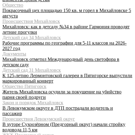
Общество
Покрасочный цех площадью 150 кв. м горел в Михайловске 5
августа
Происшествия Михайловск
Михайловск: как в детсаду №34 в районе Гармония проводят
летние прогулки
Детский сад 34 Михайловск
Рабочие программы по географии для 5-11 классов на 2026-
2027 год
Документы
Михайловск отметил Международный день светофора в
детском саду
Детский сад 31 Михайловск
К 125-летию Лермонтовской галереи в Пятигорске выпустили
маркированный конверт
Общество Пятигорск
Житель Михайловска осудили за покушение на убийство
парня своей подруги
Закон и порядок Михайловск
В Левокумском округе в ДТП пострадали водитель и
пассажир
Происшествия Левокумский округ
В хуторе Сухоозёрном (Предгорный округ) начали стройку
водовода 11,5 км