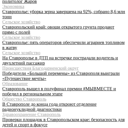
политолог Жаров
Экономика
Ставрополье: уборка зерна завершена на 92%, собрано 8,6 млн
тонн
Сельское хозяйство
Ставропольский край: овощи открытого грунта продают
прямо с полей
Сельское хозяйство
Ставрополье: пять операторов обеспечили аграриев топливом
в жатву
Сельское хозяйство
На Ставрополье в ДТП на встречке пострадали водитель и
двухлетний пассажир
Происшествия Благодарненский округ
Победители «Большой перемены» из Ставрополя выиграли
«Путешествие мечты»
Образование
Ставрополь вышел в полуфинал премии #МЫВМЕСТЕ и
победил в региональном этапе
Общество Ставрополь
В Ставрополе до конца года откроют отделение
радионуклидной диагностики
Здравоохранение Ставрополь
Проверки площадок в Ставропольском крае: безопасность для
детей и спорт в фокусе