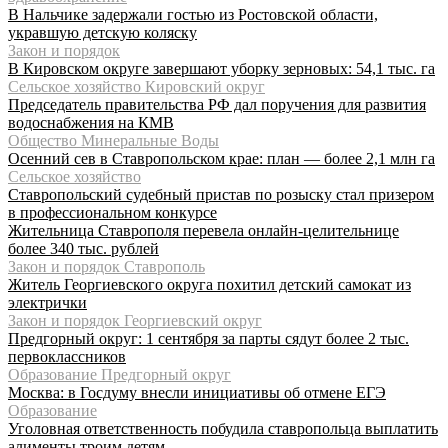
В Нальчике задержали гостью из Ростовской области,
укравшую детскую коляску
Закон и порядок
В Кировском округе завершают уборку зерновых: 54,1 тыс. га
Сельское хозяйство Кировский округ
Председатель правительства РФ дал поручения для развития
водоснабжения на КМВ
Общество Минеральные Воды
Осенний сев в Ставропольском крае: план — более 2,1 млн га
Сельское хозяйство
Ставропольский судебный пристав по розыску стал призером
в профессиональном конкурсе
Жительница Ставрополя перевела онлайн-целительнице
более 340 тыс. рублей
Закон и порядок Ставрополь
Житель Георгиевского округа похитил детский самокат из
электрички
Закон и порядок Георгиевский округ
Предгорный округ: 1 сентября за парты сядут более 2 тыс.
первоклассников
Образование Предгорный округ
Москва: в Госдуму внесли инициативы об отмене ЕГЭ
Образование
Уголовная ответственность побудила ставропольца выплатить
алименты троим детям