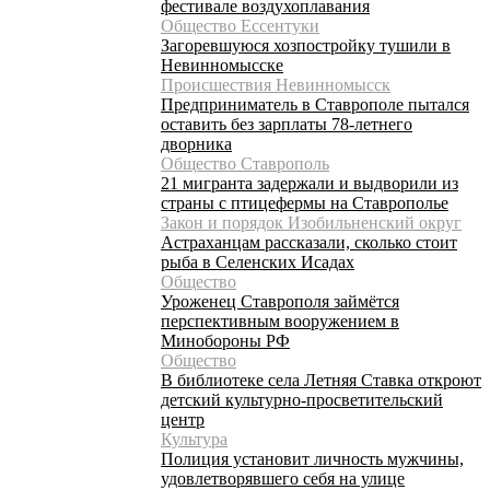
фестивале воздухоплавания
Общество Ессентуки
Загоревшуюся хозпостройку тушили в
Невинномысске
Происшествия Невинномысск
Предприниматель в Ставрополе пытался
оставить без зарплаты 78-летнего
дворника
Общество Ставрополь
21 мигранта задержали и выдворили из
страны с птицефермы на Ставрополье
Закон и порядок Изобильненский округ
Астраханцам рассказали, сколько стоит
рыба в Селенских Исадах
Общество
Уроженец Ставрополя займётся
перспективным вооружением в
Минобороны РФ
Общество
В библиотеке села Летняя Ставка откроют
детский культурно-просветительский
центр
Культура
Полиция установит личность мужчины,
удовлетворявшего себя на улице