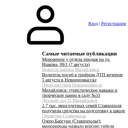
Вход
|
Регистрация
Самые читаемые публикации
Мороженое у отдела продаж на ул.
Ишкова, 99/1 (7 августа)
Новости района Михайловск
Водитель погиб в тройном ДТП вечером
5 августа в Невинномысске
Происшествия Невинномысск
Михайловск: туристические навыки и
творческие панно в саду №31
Детский сад 31 Михайловск
2,7 тыс. многодетных семей Ставрополя
получили средства на подготовку к школе
Общество Ставрополь
Озеро Барсуки (Ставрополье):
минприроды назвало версию гибели