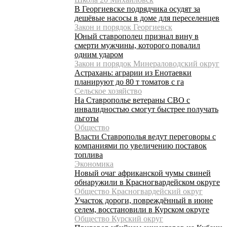
В Георгиевске подрядчика осудят за
дешёвые насосы в доме для переселенцев
Закон и порядок Георгиевск
Юный ставрополец признал вину в
смерти мужчины, которого повалил
одним ударом
Закон и порядок Минераловодский округ
Астрахань: аграрии из Енотаевки
планируют до 80 т томатов с га
Сельское хозяйство
На Ставрополье ветераны СВО с
инвалидностью смогут быстрее получать
льготы
Общество
Власти Ставрополья ведут переговоры с
компаниями по увеличению поставок
топлива
Экономика
Новый очаг африканской чумы свиней
обнаружили в Красногвардейском округе
Общество Красногвардейский округ
Участок дороги, повреждённый в июне
селем, восстановили в Курском округе
Общество Курский округ