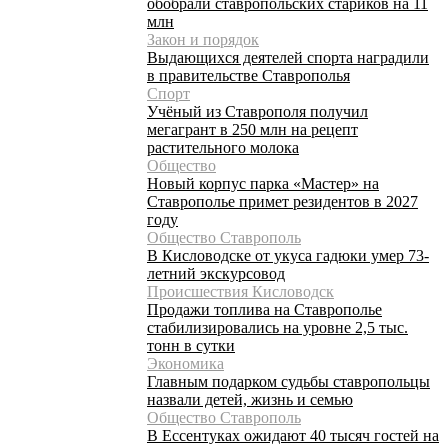
обобрали ставропольских стариков на 11
млн
Закон и порядок
Выдающихся деятелей спорта наградили
в правительстве Ставрополья
Спорт
Учёный из Ставрополя получил
мегагрант в 250 млн на рецепт
растительного молока
Общество
Новый корпус парка «Мастер» на
Ставрополье примет резидентов в 2027
году
Общество Ставрополь
В Кисловодске от укуса гадюки умер 73-
летний экскурсовод
Происшествия Кисловодск
Продажи топлива на Ставрополье
стабилизировались на уровне 2,5 тыс.
тонн в сутки
Экономика
Главным подарком судьбы ставропольцы
назвали детей, жизнь и семью
Общество Ставрополь
В Ессентуках ожидают 40 тысяч гостей на