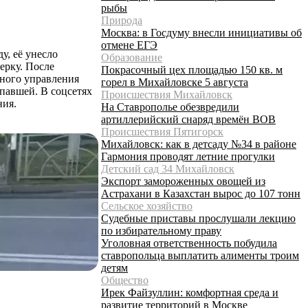
рыбы
Природа
Москва: в Госдуму внесли инициативы об
отмене ЕГЭ
у, её унесло
Образование
ерку. После
Покрасочный цех площадью 150 кв. м
ного управления
горел в Михайловске 5 августа
павшей. В соцсетях
Происшествия Михайловск
ния.
На Ставрополье обезвредили
артиллерийский снаряд времён ВОВ
Происшествия Пятигорск
Михайловск: как в детсаду №34 в районе
Гармония проводят летние прогулки
Детский сад 34 Михайловск
Экспорт замороженных овощей из
Астрахани в Казахстан вырос до 107 тонн
Сельское хозяйство
Судебные приставы прослушали лекцию
по избирательному праву
Уголовная ответственность побудила
ставропольца выплатить алименты троим
детям
Общество
Ирек Файзуллин: комфортная среда и
развитие территорий в Москве