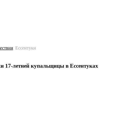
История
Путеводитель
Гео-образование
ествия
Ессентуки
жи 17-летней купальщицы в Ессентуках