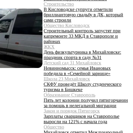
Строительство
В Кисловодске супруги отметили
бриллиантовую свадьбу в ДК, который
сами строили
Общество Кисловодск
Строительный контроль запустят при
капремонте 33 МКД в Ставрополе и
районах
ЖКХ
День физкультурника в Михайловске:
праздник спорта в саду №31
Детский сад 31 Михайловск
Невинномысск: семья Ивановых
победила в «Семейной зарнице»
Школа 23 Михайловск
СКФУ проведёт Школу студенческого
туризма в Бишкеке
Образование Ставрополь
Пять лет колонии получил пятигорчанин
за помощь в нелегальной миграции
Закон и порядок Пятигорск
Зарплаты сварщиков на Ставрополье
выросли на 121% с начала года
Общество
Михайловск отметил Международный