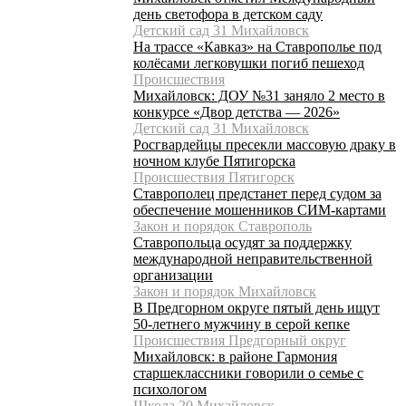
день светофора в детском саду
Детский сад 31 Михайловск
На трассе «Кавказ» на Ставрополье под
колёсами легковушки погиб пешеход
Происшествия
Михайловск: ДОУ №31 заняло 2 место в
конкурсе «Двор детства — 2026»
Детский сад 31 Михайловск
Росгвардейцы пресекли массовую драку в
ночном клубе Пятигорска
Происшествия Пятигорск
Ставрополец предстанет перед судом за
обеспечение мошенников СИМ-картами
Закон и порядок Ставрополь
Ставропольца осудят за поддержку
международной неправительственной
организации
Закон и порядок Михайловск
В Предгорном округе пятый день ищут
50-летнего мужчину в серой кепке
Происшествия Предгорный округ
Михайловск: в районе Гармония
старшеклассники говорили о семье с
психологом
Школа 20 Михайловск