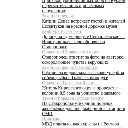
Приговор убийцам аниматоров на Кубани
пересмотрят лишь при весомых
нарушениях
Закон и порядок
Катрин Денёв встречает гостей и жителей
Ессентуков на красной дорожке музея
Культура Ессентуки
Дорогу на турмаршруте Сенгилеевское —
Новотроицкая скоро обновят на
Ставрополье
Общество Шпаковский округ
Ставрополец ответит за фото на аватарке,
оскорбляющее чувства верующих
Закон и порядок Ставрополь
С филиала водоканала взыскали ущерб за
гибель рыбы в Грачёвском округе
Общество Грачёвский округ
Житель Кировского округа проведёт в
колонии 8,5 года за убийство знакомого
Закон и порядок Курский округ
На Ставрополье утвердили порядок
жеребьёвок для предвыборной агитации в
СМИ
Политика
МВД показало, как курьеры из Ростова