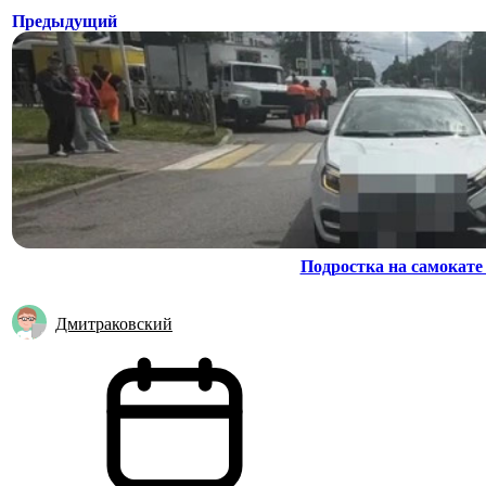
Предыдущий
Подростка на самокате
Дмитраковский