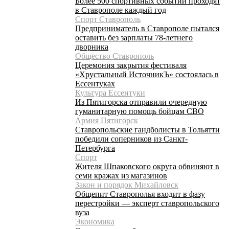
Более 500 спортивных событий проходят
в Ставрополе каждый год
Спорт Ставрополь
Предприниматель в Ставрополе пытался
оставить без зарплаты 78-летнего
дворника
Общество Ставрополь
Церемония закрытия фестиваля
«Хрустальный ИсточникЪ» состоялась в
Ессентуках
Культура Ессентуки
Из Пятигорска отправили очередную
гуманитарную помощь бойцам СВО
Армия Пятигорск
Ставропольские гандболисты в Тольятти
победили соперников из Санкт-
Петербурга
Спорт
Жителя Шпаковского округа обвиняют в
семи кражах из магазинов
Закон и порядок Михайловск
Общепит Ставрополья входит в фазу
перестройки — эксперт ставропольского
вуза
Экономика