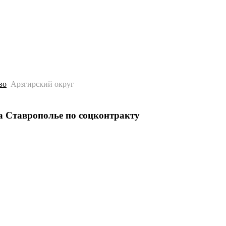
История
Путеводитель
Гео-образование
во
Арзгирский округ
 Ставрополье по соцконтракту