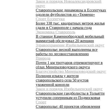
Закон и порядок Новоалександровский
округ
Ставропольские динамовцы в Ессентуках
одолели футболистов из «Тюмени»
Спорт Ессентуки
Более 338 тыс. квадратных метров жилья
сдали в Ставрополе с начала года
Экономика Ставрополь
В станице Каменнобродской мобильный
маммограф обследовал 20 женщин
Здравоохранение Изобильненский округ
Ставрополье: весной выполнены все
работы по лесовосстановлению
Природа
Почти 1 км тротуаров отремонтируют в
сёлах Минераловодского округа
Благоустройство Минераловодский округ
Полиция изъяла у жителя
ставропольского села 50 кустов
ухоженной конопли
Закон и порядок Изобильненский округ
Ставропольские гандболисты в Тольятти
уступили соперникам из Подмосковья
Спорт
Ставрополье: 40 проектов обновления