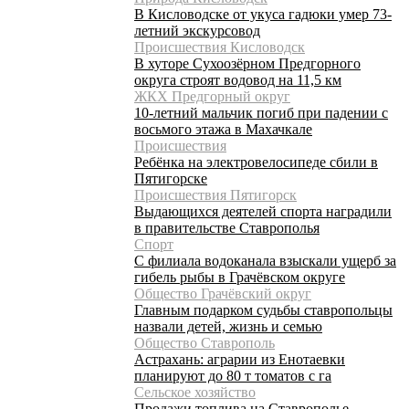
В Кисловодске от укуса гадюки умер 73-
летний экскурсовод
Происшествия Кисловодск
В хуторе Сухоозёрном Предгорного
округа строят водовод на 11,5 км
ЖКХ Предгорный округ
10-летний мальчик погиб при падении с
восьмого этажа в Махачкале
Происшествия
Ребёнка на электровелосипеде сбили в
Пятигорске
Происшествия Пятигорск
Выдающихся деятелей спорта наградили
в правительстве Ставрополья
Спорт
С филиала водоканала взыскали ущерб за
гибель рыбы в Грачёвском округе
Общество Грачёвский округ
Главным подарком судьбы ставропольцы
назвали детей, жизнь и семью
Общество Ставрополь
Астрахань: аграрии из Енотаевки
планируют до 80 т томатов с га
Сельское хозяйство
Продажи топлива на Ставрополье