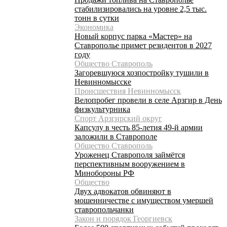
стабилизировались на уровне 2,5 тыс.
тонн в сутки
Экономика
Новый корпус парка «Мастер» на
Ставрополье примет резидентов в 2027
году
Общество Ставрополь
Загоревшуюся хозпостройку тушили в
Невинномысске
Происшествия Невинномысск
Велопробег провели в селе Арзгир в День
физкультурника
Спорт Арзгирский округ
Капсулу в честь 85-летия 49-й армии
заложили в Ставрополе
Общество Ставрополь
Уроженец Ставрополя займётся
перспективным вооружением в
Минобороны РФ
Общество
Двух адвокатов обвиняют в
мошенничестве с имуществом умершей
ставропольчанки
Закон и порядок Георгиевск