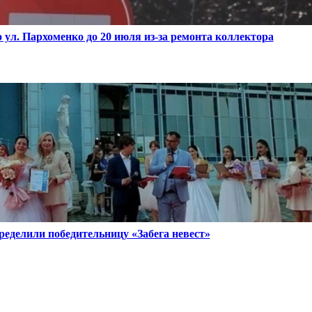
 ул. Пархоменко до 20 июля из-за ремонта коллектора
ределили победительницу «Забега невест»