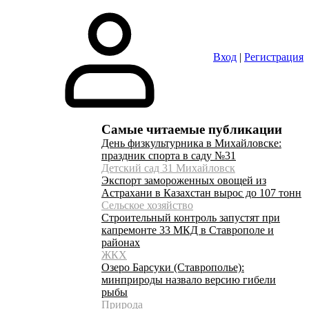
Вход
|
Регистрация
Самые читаемые публикации
День физкультурника в Михайловске:
праздник спорта в саду №31
Детский сад 31 Михайловск
Экспорт замороженных овощей из
Астрахани в Казахстан вырос до 107 тонн
Сельское хозяйство
Строительный контроль запустят при
капремонте 33 МКД в Ставрополе и
районах
ЖКХ
Озеро Барсуки (Ставрополье):
минприроды назвало версию гибели
рыбы
Природа