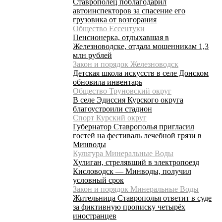
Ставрополец поблагодарил
автоинспекторов за спасение его
грузовика от возгорания
Общество Ессентуки
Пенсионерка, отдыхавшая в
Железноводске, отдала мошенникам 1,3
млн рублей
Закон и порядок Железноводск
Детская школа искусств в селе Донском
обновила инвентарь
Общество Труновский округ
В селе Эдиссия Курского округа
благоустроили стадион
Спорт Курский округ
Губернатор Ставрополья пригласил
гостей на фестиваль лечебной грязи в
Минводы
Культура Минеральные Воды
Хулиган, стрелявший в электропоезд
Кисловодск — Минводы, получил
условный срок
Закон и порядок Минеральные Воды
Жительница Ставрополья ответит в суде
за фиктивную прописку четырёх
иностранцев