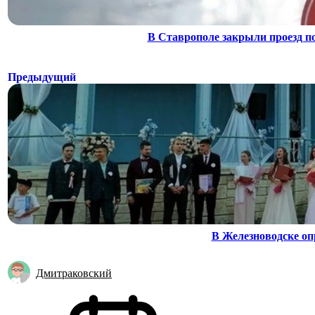
В Ставрополе закрыли проезд по
Предыдущий
В Железноводске оп
Дмитраковский