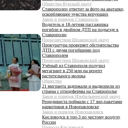
Общество Курский округ
Ставрополец ответит за фото на аватарке,
оскорбляющее чувства верующих
Закон и порядок Ставрополь
Водитель и 18-летняя пассажирка
погибли в двойном ДТП на подъезде к
Ставрополю
Происшествия Шпаковский округ
Прокуратура проверяет обстоятельства
ДТП с двумя погибшими под
Ставрополем
Происшествия Шпаковский округ
Учёный из Ставрополя получил
мегагрант в 250 млн на рецепт
растительного молока
Общество
21 мигранта задержали и выдворили из
страны с птицефермы на Ставрополье
Закон и порядок Изобильненский округ
Рецидивиста поймали с 17 зип-пакетами
наркотиков в Новопавловске
Закон и порядок Новопавловск
Кисловодск в топ-3 по чистому воздуху
России
Природа Кисловодск