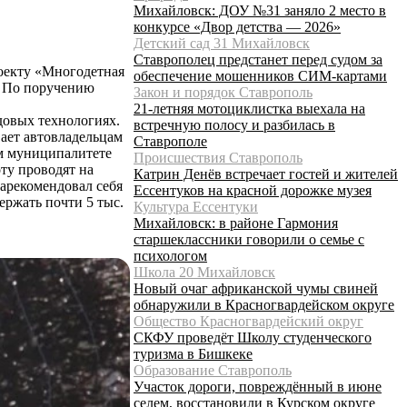
Михайловск: ДОУ №31 заняло 2 место в
конкурсе «Двор детства — 2026»
Детский сад 31 Михайловск
Ставрополец предстанет перед судом за
оекту «Многодетная
обеспечение мошенников СИМ-картами
. По поручению
Закон и порядок Ставрополь
21-летняя мотоциклистка выехала на
довых технологиях.
встречную полосу и разбилась в
вает автовладельцам
Ставрополе
м муниципалитете
Происшествия Ставрополь
ту проводят на
Катрин Денёв встречает гостей и жителей
арекомендовал себя
Ессентуков на красной дорожке музея
ержать почти 5 тыс.
Культура Ессентуки
Михайловск: в районе Гармония
старшеклассники говорили о семье с
психологом
Школа 20 Михайловск
Новый очаг африканской чумы свиней
обнаружили в Красногвардейском округе
Общество Красногвардейский округ
СКФУ проведёт Школу студенческого
туризма в Бишкеке
Образование Ставрополь
Участок дороги, повреждённый в июне
селем, восстановили в Курском округе