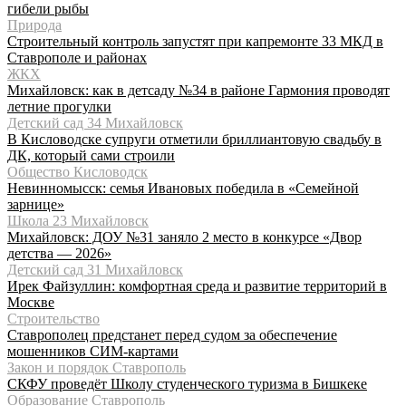
гибели рыбы
Природа
Строительный контроль запустят при капремонте 33 МКД в
Ставрополе и районах
ЖКХ
Михайловск: как в детсаду №34 в районе Гармония проводят
летние прогулки
Детский сад 34 Михайловск
В Кисловодске супруги отметили бриллиантовую свадьбу в
ДК, который сами строили
Общество Кисловодск
Невинномысск: семья Ивановых победила в «Семейной
зарнице»
Школа 23 Михайловск
Михайловск: ДОУ №31 заняло 2 место в конкурсе «Двор
детства — 2026»
Детский сад 31 Михайловск
Ирек Файзуллин: комфортная среда и развитие территорий в
Москве
Строительство
Ставрополец предстанет перед судом за обеспечение
мошенников СИМ-картами
Закон и порядок Ставрополь
СКФУ проведёт Школу студенческого туризма в Бишкеке
Образование Ставрополь