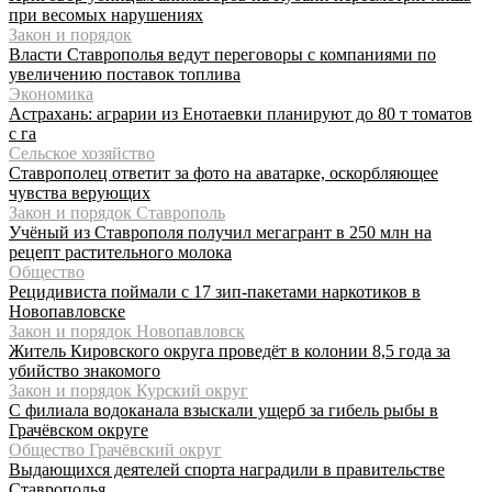
при весомых нарушениях
Закон и порядок
Власти Ставрополья ведут переговоры с компаниями по
увеличению поставок топлива
Экономика
Астрахань: аграрии из Енотаевки планируют до 80 т томатов
с га
Сельское хозяйство
Ставрополец ответит за фото на аватарке, оскорбляющее
чувства верующих
Закон и порядок Ставрополь
Учёный из Ставрополя получил мегагрант в 250 млн на
рецепт растительного молока
Общество
Рецидивиста поймали с 17 зип-пакетами наркотиков в
Новопавловске
Закон и порядок Новопавловск
Житель Кировского округа проведёт в колонии 8,5 года за
убийство знакомого
Закон и порядок Курский округ
С филиала водоканала взыскали ущерб за гибель рыбы в
Грачёвском округе
Общество Грачёвский округ
Выдающихся деятелей спорта наградили в правительстве
Ставрополья