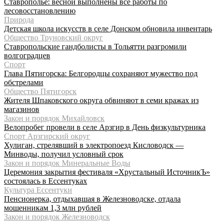
Ставрополье: весной выполнены все работы по
лесовосстановлению
Природа
Детская школа искусств в селе Донском обновила инвентарь
Общество Труновский округ
Ставропольские гандболисты в Тольятти разгромили
волгоградцев
Спорт
Глава Пятигорска: Белгородцы сохраняют мужество под
обстрелами
Общество Пятигорск
Жителя Шпаковского округа обвиняют в семи кражах из
магазинов
Закон и порядок Михайловск
Велопробег провели в селе Арзгир в День физкультурника
Спорт Арзгирский округ
Хулиган, стрелявший в электропоезд Кисловодск —
Минводы, получил условный срок
Закон и порядок Минеральные Воды
Церемония закрытия фестиваля «Хрустальный ИсточникЪ»
состоялась в Ессентуках
Культура Ессентуки
Пенсионерка, отдыхавшая в Железноводске, отдала
мошенникам 1,3 млн рублей
Закон и порядок Железноводск