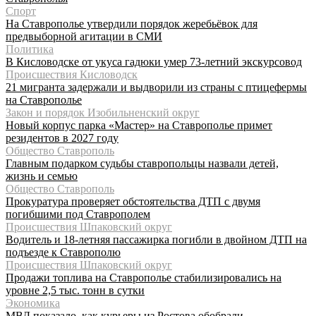
Спорт
На Ставрополье утвердили порядок жеребьёвок для
предвыборной агитации в СМИ
Политика
В Кисловодске от укуса гадюки умер 73-летний экскурсовод
Происшествия Кисловодск
21 мигранта задержали и выдворили из страны с птицефермы
на Ставрополье
Закон и порядок Изобильненский округ
Новый корпус парка «Мастер» на Ставрополье примет
резидентов в 2027 году
Общество Ставрополь
Главным подарком судьбы ставропольцы назвали детей,
жизнь и семью
Общество Ставрополь
Прокуратура проверяет обстоятельства ДТП с двумя
погибшими под Ставрополем
Происшествия Шпаковский округ
Водитель и 18-летняя пассажирка погибли в двойном ДТП на
подъезде к Ставрополю
Происшествия Шпаковский округ
Продажи топлива на Ставрополье стабилизировались на
уровне 2,5 тыс. тонн в сутки
Экономика
МВД показало, как курьеры из Ростова обобрали