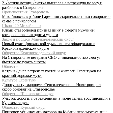
21-летняя мотоциклистка выехала на встречную полосу и
разбилась в Ставрополе
Происшествия Ставрополь
Михайловск: в районе Гармония старшеклассники говорили о
семье с психологом
Школа 20 Михайловск
Юный ставрополец признал вину в смерти мужчины,
которого повалил одним ударом
Закон и порядок Минераловодский округ
Новый очаг африканской чумы свиней обнаружили в
Красногвардейском округе
Общество Красногвардейский округ
На Ставрополье ветераны СВО с инвалидностью смогут
быстрее получать льготы
Общество
Катрин Денёв встречает гостей и жителей Ессентуков на
красной дорожке музея
Культура Ессентуки
Дорогу на турмаршруте Сенгилеевское — Новотроицкая
скоро обновят на Ставрополье
Общество Шпаковский округ
Участок дороги, повреждённый в июне селем, восстановили в
Курском округе
Общество Курский округ
Приговор убийцам аниматоров на Кубани пересмотрят лишь