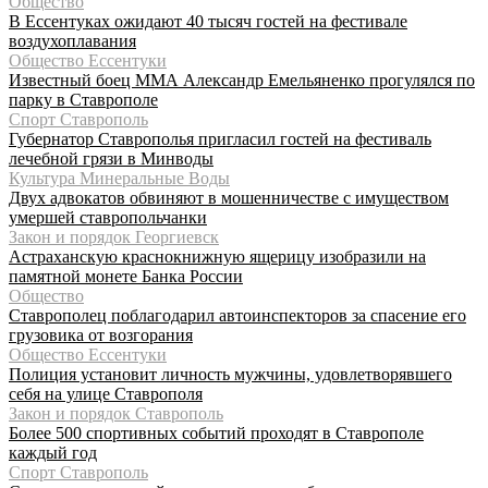
Общество
В Ессентуках ожидают 40 тысяч гостей на фестивале
воздухоплавания
Общество Ессентуки
Известный боец ММА Александр Емельяненко прогулялся по
парку в Ставрополе
Спорт Ставрополь
Губернатор Ставрополья пригласил гостей на фестиваль
лечебной грязи в Минводы
Культура Минеральные Воды
Двух адвокатов обвиняют в мошенничестве с имуществом
умершей ставропольчанки
Закон и порядок Георгиевск
Астраханскую краснокнижную ящерицу изобразили на
памятной монете Банка России
Общество
Ставрополец поблагодарил автоинспекторов за спасение его
грузовика от возгорания
Общество Ессентуки
Полиция установит личность мужчины, удовлетворявшего
себя на улице Ставрополя
Закон и порядок Ставрополь
Более 500 спортивных событий проходят в Ставрополе
каждый год
Спорт Ставрополь