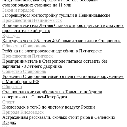
ставропольских стариков на 11 млн
Закон и порядок
Загоревшуюся хозпостройку тушили в Невинномысске
Происшествия Невинномысск
В библиотеке села Летняя Ставка откроют детский культурно-
просветительский центр
Культура
Капсулу в честь 85-летия 49-й армии заложили в Ставрополе
Общество Ставрополь
Ребёнка на электровелосипеде сбили в Пятигорске
Происшествия Пятигорск
Предприниматель в Ставрополе пытался оставить без
зарплаты 78-летнего дворника
Общество Ставрополь
Уроженец Ставрополя займётся перспективным вооружением
в Минобороны РФ
Общество
Ставропольские гандболисты в Тольятти победили
соперников из Санкт-Петербурга
Спорт
Кисловодск в топ-3 по чистому воздуху России
Природа Кисловодск
Астраханцам рассказали, сколько стоит рыба в Селенских
Исадах