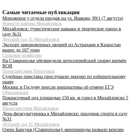
Самые читаемые публикации
Мороженое у отдела продаж на ул. Ишкова, 99/1 (7 августа)
Новости района Михайловск
Михайловск: туристические навыки и творческие панно в
саду №31
Детский сад 31 Михайловск
Экспорт замороженных овощей из Астрахани в Казахстан
вырос до 107 тонн
Сельское хозяйство
На Ставрополье обезвредили артиллерийский снаряд времён
ВОВ
Происшествия Пятигорск
Судебные приставы прослушали лекцию по избирательному
праву
Москва: в Госдуму внесли инициативы об отмене ЕГЭ
Образование
Покрасочный цех площадью 150 кв. м горел в Михайловске 5
августа
Происшествия Михайловск
День физкультурника в Михайловске: праздник спорта в саду
№31
Детский сад 31 Михайловск
Озеро Барсуки (Ставрополье): минприроды назвало версию