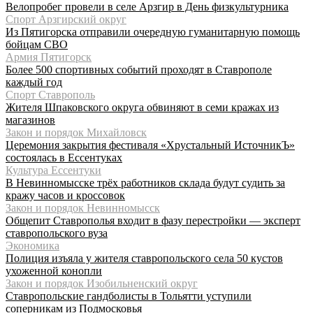
Велопробег провели в селе Арзгир в День физкультурника
Спорт Арзгирский округ
Из Пятигорска отправили очередную гуманитарную помощь
бойцам СВО
Армия Пятигорск
Более 500 спортивных событий проходят в Ставрополе
каждый год
Спорт Ставрополь
Жителя Шпаковского округа обвиняют в семи кражах из
магазинов
Закон и порядок Михайловск
Церемония закрытия фестиваля «Хрустальный ИсточникЪ»
состоялась в Ессентуках
Культура Ессентуки
В Невинномысске трёх работников склада будут судить за
кражу часов и кроссовок
Закон и порядок Невинномысск
Общепит Ставрополья входит в фазу перестройки — эксперт
ставропольского вуза
Экономика
Полиция изъяла у жителя ставропольского села 50 кустов
ухоженной конопли
Закон и порядок Изобильненский округ
Ставропольские гандболисты в Тольятти уступили
соперникам из Подмосковья