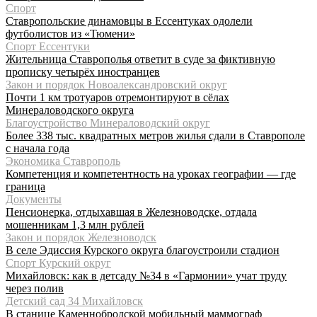
Спорт
Ставропольские динамовцы в Ессентуках одолели
футболистов из «Тюмени»
Спорт Ессентуки
Жительница Ставрополья ответит в суде за фиктивную
прописку четырёх иностранцев
Закон и порядок Новоалександровский округ
Почти 1 км тротуаров отремонтируют в сёлах
Минераловодского округа
Благоустройство Минераловодский округ
Более 338 тыс. квадратных метров жилья сдали в Ставрополе
с начала года
Экономика Ставрополь
Компетенция и компетентность на уроках географии — где
граница
Документы
Пенсионерка, отдыхавшая в Железноводске, отдала
мошенникам 1,3 млн рублей
Закон и порядок Железноводск
В селе Эдиссия Курского округа благоустроили стадион
Спорт Курский округ
Михайловск: как в детсаду №34 в «Гармонии» учат труду
через полив
Детский сад 34 Михайловск
В станице Каменнобродской мобильный маммограф