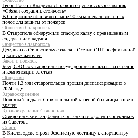
Герой России Владислав Головин о цене высокого звания:
«Обязан сохранять стойкость»
В Ставрополе обновили свыше 90 км минерализованных
полос для защиты от пожаров
Общество Ставрополь
В Ставрополе обнаружили опасную халву с превышенным
содержанием кадмия
Общество Ставрополь
Девушка со Ставрополья создала в Осетии ОПГ по фиктивной
прописке жителей
Закон и порядок
Боец СВО со Ставрополья в суде добился выплаты за ранение
и компенсации за отказ
Общество
Почти 1,3 млн ставропольцев прошли диспансеризацию в
2024 году
Здравоохранение
Полезный подкаст Ставропольской краевой больницы: советы
врачей
Здравоохранение Ставрополь
Ставропольские гандболисты в Тольятти одолели соперников
из Саратова
Спорт
В Кисловодске строят безопасную лестницу к спортцентру