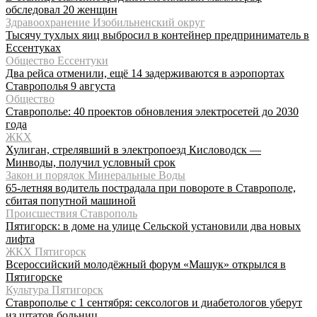
обследовал 20 женщин
Здравоохранение Изобильненский округ
Тысячу тухлых яиц выбросил в контейнер предприниматель в
Ессентуках
Общество Ессентуки
Два рейса отменили, ещё 14 задерживаются в аэропортах
Ставрополья 9 августа
Общество
Ставрополье: 40 проектов обновления электросетей до 2030
года
ЖКХ
Хулиган, стрелявший в электропоезд Кисловодск —
Минводы, получил условный срок
Закон и порядок Минеральные Воды
65-летняя водитель пострадала при повороте в Ставрополе,
сбитая попутной машиной
Происшествия Ставрополь
Пятигорск: в доме на улице Сельской установили два новых
лифта
ЖКХ Пятигорск
Всероссийский молодёжный форум «Машук» открылся в
Пятигорске
Культура Пятигорск
Ставрополье с 1 сентября: сексологов и диабетологов уберут
из штатов больниц