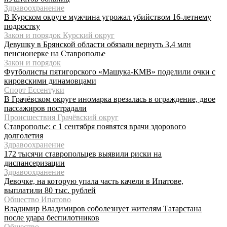
Здравоохранение
В Курском округе мужчина угрожал убийством 16‑летнему
подростку
Закон и порядок Курский округ
Девушку в Брянской области обязали вернуть 3,4 млн
пенсионерке на Ставрополье
Закон и порядок
Футболисты пятигорского «Машука-КМВ» поделили очки с
кировскими динамовцами
Спорт Ессентуки
В Грачёвском округе иномарка врезалась в ограждение, двое
пассажиров пострадали
Происшествия Грачёвский округ
Ставрополье: с 1 сентября появятся врачи здорового
долголетия
Здравоохранение
172 тысячи ставропольцев выявили риски на
диспансеризации
Здравоохранение
Девочке, на которую упала часть качели в Ипатове,
выплатили 80 тыс. рублей
Общество Ипатово
Владимир Владимиров соболезнует жителям Татарстана
после удара беспилотников
Общество