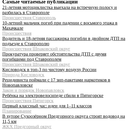
Самые читаемые публикации
21-летняя мотоциклистка выехала на встречную полосу и
разбилась в Ставрополе
Происшествия Ставрополь
10-летний мальчик погиб при падении с восьмого этажа в
Махачкале
Происшествия
Водитель и 18-летняя пассажирка погибли в двойном ДТП на
подъезде к Ставрополю
Происшествия Шпаковский округ
Прокуратура проверяет обстоятельства ДТП с двумя
погибшими под Ставрополем
Происшествия Шпаковский округ
Кисловодск в топ-3 по чистому воздуху России
Природа Кисловодск
Рецидивиста поймали с 17 зип-пакетами наркотиков в
Новопавловске
Закон и порядок Новопавловск
Ребёнка на электровелосипеде сбили в Пятигорске
Происшествия Пятигорск
Первый классный час: идеи для 1–11 классов
Планирование
В хуторе Сухоозёрном Предгорного округа строят водовод на
11,5 км
ЖКХ Предгорный округ