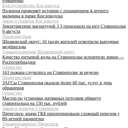
Романенко
Благоустройство Кисловодск
Полиция проверяет историю с похищением 4-летнего
мальчика в парке Кисловодска
Закон и порядок Кисловодск
Землетрясение магнитудой 3,3 произошло на юге Ставрополья
9 августа
Происшествия
Шпаковский округ: 16 тысяч жителей осмотрели выездные
медбригады
Здравоохранение Шпаковский округ
Качество питьевой воды на Ставрополье испортили ливни —
Роспотребнадзор
Общество
163 пожара случились на Ставрополье за неделю
Происшествия
ЗАГСы Ставрополья оказали более 60 тыс. услуг в день
обращения
Общество
Мастер по установке натяжных потолков обманул
ставропольца на 150 тыс. рублей
Закон и порядок Ставрополь
Пятигорск: врачи ГКБ прооперировали сложный перелом у
89-летней пациентки
Здравоохранение Пятигорск