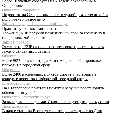
Более 50 учёных соберутся на «Неделе археологии» в
Ставрополе
Общество Ставрополь
Подросток на Ставрополье полез в чужой дом за техникой и
получил уголовное дело
Закон и порядок Новоселицкий округ
Права бабушки восстановлены
Уроженец КЧР получил пожизненный срок за госизмену в
ставропольской колонии
Закон и порядок
Экс-сенатор КЧР на пожизненном сроке просит изменить
закон о свиданиях с детьми
Общество
Более 80% поисков отряда «ЛизаАлерт» на Ставрополье
проходит в городской среде
Общество
Более 2400 населенных пунктов смогут участвовать в
конкурсе проектов комфортной городской среды
Благоустройство
На Ставрополье приставы помогли бабушке восстановить
общение с внучкой
Общество Советский округ
За выходные на водоёмах Ставрополья утонуло двое мужчин
Происшествия
В парке станицы Ессентукской открыли медпост ко Дню