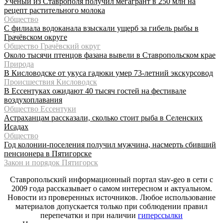
Учёный из Ставрополя получил мегагрант в 250 млн на
рецепт растительного молока
Общество
С филиала водоканала взыскали ущерб за гибель рыбы в
Грачёвском округе
Общество Грачёвский округ
Около тысячи птенцов фазана вывели в Ставропольском крае
Природа
В Кисловодске от укуса гадюки умер 73-летний экскурсовод
Происшествия Кисловодск
В Ессентуках ожидают 40 тысяч гостей на фестивале
воздухоплавания
Общество Ессентуки
Астраханцам рассказали, сколько стоит рыба в Селенских
Исадах
Общество
Год колонии-поселения получил мужчина, насмерть сбивший
пенсионера в Пятигорске
Закон и порядок Пятигорск
Ставропольский информационный портал stav-geo в сети с
2009 года рассказывает о самом интересном и актуальном.
Новости из проверенных источников. Любое использование
материалов допускается только при соблюдении правил
перепечатки и при наличии
гиперссылки