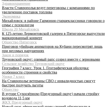
Здравоохранение
Власти Ставрополья ведут переговоры с компаниями по
увеличению поставок топлива
Экономика
Михайловск: в районе Гармония старшеклассники говорили о
семье с психологом
Школа 20 Михайловск
К 125-летию Лермонтовской галереи в Пятигорске выпустили
маркированный конверт
Общество Пятигорск
Приговор убийцам аниматоров на Кубани пересмотрят лишь
при весомых нарушениях
Закон и порядок
Труновский округ: озимый рапс созрел вместе с зерновыми
Сельское хозяйство Труновский округ
География 7 класс. Урок 1. Географическая оболочка:
особенности строения и свойства
Уроки 7 класс
На Ставрополье ветераны СВО с инвалидностью смогут
быстрее получать льготы
Общество
В хуторе Сухоозёрном (Предгорный округ) начали стройку
водовода 11,5 км
ЖКХ Предгорный округ
Новый очаг африканской чумы свиней обнаружили в