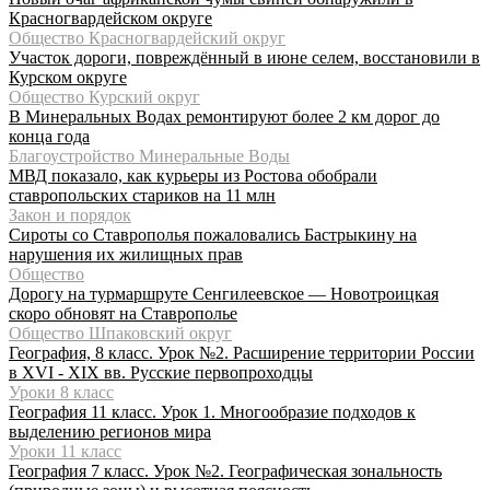
Красногвардейском округе
Общество Красногвардейский округ
Участок дороги, повреждённый в июне селем, восстановили в
Курском округе
Общество Курский округ
В Минеральных Водах ремонтируют более 2 км дорог до
конца года
Благоустройство Минеральные Воды
МВД показало, как курьеры из Ростова обобрали
ставропольских стариков на 11 млн
Закон и порядок
Сироты со Ставрополья пожаловались Бастрыкину на
нарушения их жилищных прав
Общество
Дорогу на турмаршруте Сенгилеевское — Новотроицкая
скоро обновят на Ставрополье
Общество Шпаковский округ
География, 8 класс. Урок №2. Расширение территории России
в XVI - XIX вв. Русские первопроходцы
Уроки 8 класс
География 11 класс. Урок 1. Многообразие подходов к
выделению регионов мира
Уроки 11 класс
География 7 класс. Урок №2. Географическая зональность