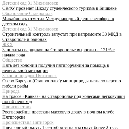
Детский сад 31 Михайловск
СКФУ проведёт Школу студенческого туризма в Бишкеке
Образование Ставрополь
Михайловск отметил Международный день светофора в
детском саду
Детский сад 31 Михайловск
Строительный контроль запустят при капремонте 33 МКД в
Ставрополе и районах
ЖКХ
Зарплаты сварщиков на Ставрополье выросли на 121% с
начала года
Общество
Пять лет колонии получил пятигорчанин за помощь в
нелегальной миграции
Закон и порядок Пятигорск
Озеро Барсуки (Ставрополье): минприроды назвало версию
гибели рыбы
Природа
На трассе «Кавказ» на Ставрополье под колёсами легковушки
погиб пешеход
Происшествия
Росгвардейцы пресекли массовую драку в ночном клубе
Пятигорска
Происшествия Пятигорск
Предгорный округ: 1 сентября за парты сядут более 2 тыс.