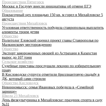
Происшествия Пятигорск
Москва: в Госдуму внесли инициативы об отмене ЕГЭ
Образование
Покрасочный цех площадью 150 кв. м горел в Михайловске 5
августа
Происшествия Михайловск
Уголовная ответственность побудила ставропольца выплатить
алименты троим детям
Общество
Политолог Еловский оценил проект главы Ставрополья по
Малкинскому месторождению
Общество
Экспорт замороженных овощей из Астрахани в Казахстан
вырос до 107 тонн
Сельское хозяйство
Судебные приставы прослушали лекцию по избирательному
праву
В Кисловодске супруги отметили бриллиантовую свадьбу в
ДК, который сами строили
Общество Кисловодск
Невинномысск: семья Ивановых победила в «Семейной
зарнице»
Школа 23 Михайловск
День физкультурника в Михайловске: праздник спорта в саду
№31