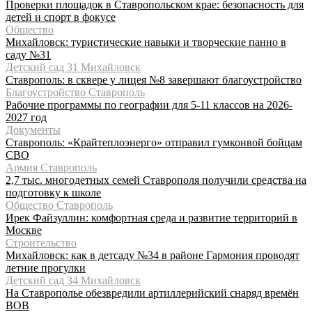
Проверки площадок в Ставропольском крае: безопасность для
детей и спорт в фокусе
Общество
Михайловск: туристические навыки и творческие панно в
саду №31
Детский сад 31 Михайловск
Ставрополь: в сквере у лицея №8 завершают благоустройство
Благоустройство Ставрополь
Рабочие программы по географии для 5-11 классов на 2026-
2027 год
Документы
Ставрополь: «Крайтеплоэнерго» отправил гумконвой бойцам
СВО
Армия Ставрополь
2,7 тыс. многодетных семей Ставрополя получили средства на
подготовку к школе
Общество Ставрополь
Ирек Файзуллин: комфортная среда и развитие территорий в
Москве
Строительство
Михайловск: как в детсаду №34 в районе Гармония проводят
летние прогулки
Детский сад 34 Михайловск
На Ставрополье обезвредили артиллерийский снаряд времён
ВОВ