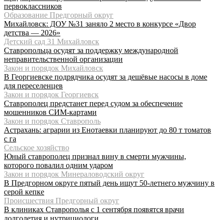
первоклассников
Образование Предгорный округ
Михайловск: ДОУ №31 заняло 2 место в конкурсе «Двор
детства — 2026»
Детский сад 31 Михайловск
Ставропольца осудят за поддержку международной
неправительственной организации
Закон и порядок Михайловск
В Георгиевске подрядчика осудят за дешёвые насосы в доме
для переселенцев
Закон и порядок Георгиевск
Ставрополец предстанет перед судом за обеспечение
мошенников СИМ-картами
Закон и порядок Ставрополь
Астрахань: аграрии из Енотаевки планируют до 80 т томатов
с га
Сельское хозяйство
Юный ставрополец признал вину в смерти мужчины,
которого повалил одним ударом
Закон и порядок Минераловодский округ
В Предгорном округе пятый день ищут 50-летнего мужчину в
серой кепке
Происшествия Предгорный округ
В клиниках Ставрополья с 1 сентября появятся врачи
долголетия и нутрициологи