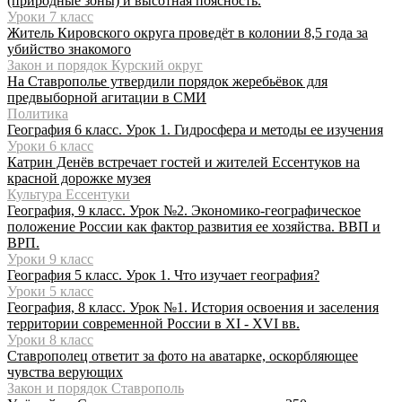
(природные зоны) и высотная поясность.
Уроки 7 класс
Житель Кировского округа проведёт в колонии 8,5 года за
убийство знакомого
Закон и порядок Курский округ
На Ставрополье утвердили порядок жеребьёвок для
предвыборной агитации в СМИ
Политика
География 6 класс. Урок 1. Гидросфера и методы ее изучения
Уроки 6 класс
Катрин Денёв встречает гостей и жителей Ессентуков на
красной дорожке музея
Культура Ессентуки
География, 9 класс. Урок №2. Экономико-географическое
положение России как фактор развития ее хозяйства. ВВП и
ВРП.
Уроки 9 класс
География 5 класс. Урок 1. Что изучает география?
Уроки 5 класс
География, 8 класс. Урок №1. История освоения и заселения
территории современной России в XI - XVI вв.
Уроки 8 класс
Ставрополец ответит за фото на аватарке, оскорбляющее
чувства верующих
Закон и порядок Ставрополь