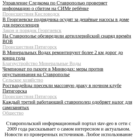
Управление Следкома по Ставрополью проверяет
информацию о сбитом на СИМе ребёнке
Происшествия Кисловодск
В Георгиевске подрядчика осудят за дешёвые насосы в доме
для переселенцев
Закон и порядок Георгиевск
На Ставрополье обезвредили артиллерийский снаряд времён
ВОВ
Происшествия Пятигорск
В Минеральных Водах ремонтируют более 2 км дорог до
конца года
Благоустройство Минеральные Воды
Чемпионат по пахоте в Минводах: меры против
опустынивания на Ставрополье
Сельское хозяйство
Росгвардейцы пресекли массовую драку в ночном клубе
Пятигорска
Происшествия Пятигорск
Каждый третий работающий ставрополец одобряет налог для
самозанятых
Общество
Ставропольский информационный портал stav-geo в сети с
2009 года рассказывает о самом интересном и актуальном.
Новости из проверенных источников. Любое использование