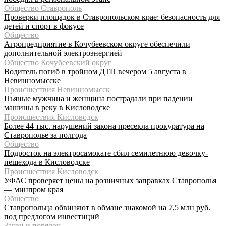
Общество Ставрополь
Проверки площадок в Ставропольском крае: безопасность для
детей и спорт в фокусе
Общество
Агропредприятие в Кочубеевском округе обеспечили
дополнительной электроэнергией
Общество Кочубеевский округ
Водитель погиб в тройном ДТП вечером 5 августа в
Невинномысске
Происшествия Невинномысск
Пьяные мужчина и женщина пострадали при падении
машины в реку в Кисловодске
Происшествия Кисловодск
Более 44 тыс. нарушений закона пресекла прокуратура на
Ставрополье за полгода
Общество
Подросток на электросамокате сбил семилетнюю девочку-
пешехода в Кисловодске
Происшествия Кисловодск
УФАС проверяет цены на розничных заправках Ставрополья
— минпром края
Общество
Ставропольца обвиняют в обмане знакомой на 7,5 млн руб.
под предлогом инвестиций
Закон и порядок