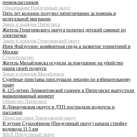
первоклассников
Образование Предгорный округ
Пять лет колонии получил пятигорчанин за помощь в
нелегальной миграции
Закон и порядок Пятигорск
Житель Георгиевского округа похитил детский самокат из
электрички
Закон и порядок Георгиевский округ
Ирек Файзуллин: комфортная среда и развитие территорий в
Москве
Строительство
Житель Михайловска осудили за покушение на убийство
парня своей подруги
Закон и порядок Михайловск
Судебные приставы прослушали лекцию по избирательному
праву
К 125-летию Лермонтовской галереи в Пятигорске выпустили
маркированный конверт
Общество Пятигорск
В Левокумском округе в ДТП пострадали водитель и
пассажир
Происшествия Левокумский округ
В хуторе Сухоозёрном (Предгорный округ) начали стройку
водовода 11,5 км
ЖКХ Предгорный округ