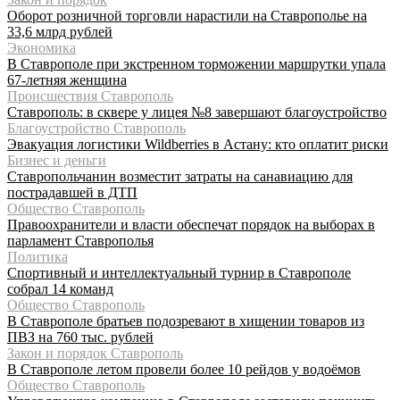
Оборот розничной торговли нарастили на Ставрополье на
33,6 млрд рублей
Экономика
В Ставрополе при экстренном торможении маршрутки упала
67-летняя женщина
Происшествия Ставрополь
Ставрополь: в сквере у лицея №8 завершают благоустройство
Благоустройство Ставрополь
Эвакуация логистики Wildberries в Астану: кто оплатит риски
Бизнес и деньги
Ставропольчанин возместит затраты на санавиацию для
пострадавшей в ДТП
Общество Ставрополь
Правоохранители и власти обеспечат порядок на выборах в
парламент Ставрополья
Политика
Спортивный и интеллектуальный турнир в Ставрополе
собрал 14 команд
Общество Ставрополь
В Ставрополе братьев подозревают в хищении товаров из
ПВЗ на 760 тыс. рублей
Закон и порядок Ставрополь
В Ставрополе летом провели более 10 рейдов у водоёмов
Общество Ставрополь