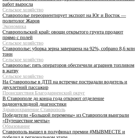
работ выросла
Сельское хозяйство
Ставрополье переориентирует экспорт на Юг и Восток —
политолог Жаров
Экономика
Ставропольский край: овощи открытого грунта продают
прямо с полей
Сельское хозяйство
Ставрополье: уборка зерна завершена на 92%, собрано 8,6 млн
тонн
Сельское хозяйство
Ставрополье: пять операторов обеспечили аграриев топливом
в жатву
Сельское хозяйство
На Ставрополье в ДТП на встречке пострадали водитель и
двухлетний пассажир
Происшествия Благодарненский округ
В Ставрополе до конца года откроют отделение
радионуклидной диагностики
Здравоохранение Ставрополь
Победители «Большой перемены» из Ставрополя выиграли
«Путешествие мечты»
Образование
Ставрополь вышел в полуфинал премии #МЫВМЕСТЕ и
победил в региональном этапе