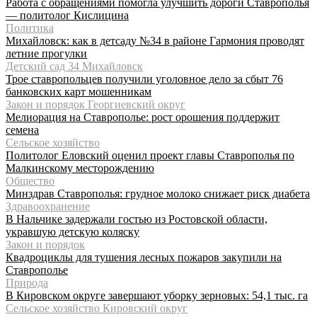
Работа с обращениями помогла улучшить дороги Ставрополья
— политолог Кислицина
Политика
Михайловск: как в детсаду №34 в районе Гармония проводят
летние прогулки
Детский сад 34 Михайловск
Трое ставропольцев получили уголовное дело за сбыт 76
банковских карт мошенникам
Закон и порядок Георгиевский округ
Мелиорация на Ставрополье: рост орошения поддержит
семена
Сельское хозяйство
Политолог Еловский оценил проект главы Ставрополья по
Малкинскому месторождению
Общество
Минздрав Ставрополья: грудное молоко снижает риск диабета
Здравоохранение
В Нальчике задержали гостью из Ростовской области,
укравшую детскую коляску
Закон и порядок
Квадроциклы для тушения лесных пожаров закупили на
Ставрополье
Природа
В Кировском округе завершают уборку зерновых: 54,1 тыс. га
Сельское хозяйство Кировский округ