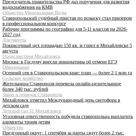
Председатель правительства РФ дал поручения для развития
водоснабжения на КМВ
Общество Минеральные Воды
Ставропольский судебный пристав по розыску стал призером
в профессиональном конкурсе
Рабочие программы по географии для 5-11 классов на 2026-
2027 год
Документы
Покрасочный цех площадью 150 кв. м горел в Михайловске 5
августа
Происшествия Михайловск
Москва: в Госдуму внесли инициативы об отмене ЕГЭ
Образование
Осенний сев в Ставропольском крае: план — более 2,1 млн га
Сельское хозяйство
Жительница Ставрополя перевела онлайн-целительнице
более 340 тыс. рублей
Закон и порядок Ставрополь
Михайловск отметил Международный день светофора в
детском саду
Детский сад 31 Михайловск
Уголовная ответственность побудила ставропольца выплатить
алименты троим детям
Общество
Предгорный округ: 1 сентября за парты сядут более 2 тыс.