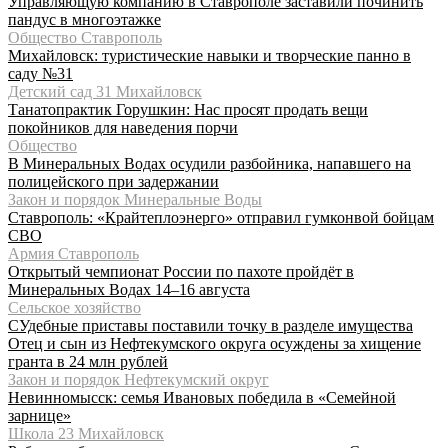
Управляющую компанию в Ставрополе заставили починить
пандус в многоэтажке
Общество Ставрополь
Михайловск: туристические навыки и творческие панно в
саду №31
Детский сад 31 Михайловск
Танатопрактик Горушкин: Нас просят продать вещи
покойников для наведения порчи
Общество
В Минеральных Водах осудили разбойника, напавшего на
полицейского при задержании
Закон и порядок Минеральные Воды
Ставрополь: «Крайтеплоэнерго» отправил гумконвой бойцам
СВО
Армия Ставрополь
Открытый чемпионат России по пахоте пройдёт в
Минеральных Водах 14–16 августа
Сельское хозяйство
СУдебные приставы поставили точку в разделе имущества
Отец и сын из Нефтекумского округа осуждены за хищение
гранта в 24 млн рублей
Закон и порядок Нефтекумский округ
Невинномысск: семья Ивановых победила в «Семейной
зарнице»
Школа 23 Михайловск