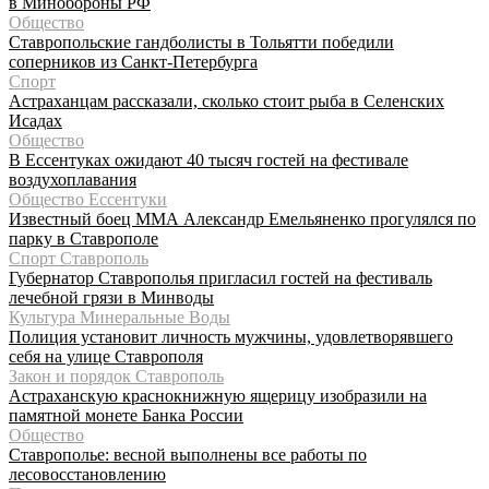
в Минобороны РФ
Общество
Ставропольские гандболисты в Тольятти победили
соперников из Санкт-Петербурга
Спорт
Астраханцам рассказали, сколько стоит рыба в Селенских
Исадах
Общество
В Ессентуках ожидают 40 тысяч гостей на фестивале
воздухоплавания
Общество Ессентуки
Известный боец ММА Александр Емельяненко прогулялся по
парку в Ставрополе
Спорт Ставрополь
Губернатор Ставрополья пригласил гостей на фестиваль
лечебной грязи в Минводы
Культура Минеральные Воды
Полиция установит личность мужчины, удовлетворявшего
себя на улице Ставрополя
Закон и порядок Ставрополь
Астраханскую краснокнижную ящерицу изобразили на
памятной монете Банка России
Общество
Ставрополье: весной выполнены все работы по
лесовосстановлению