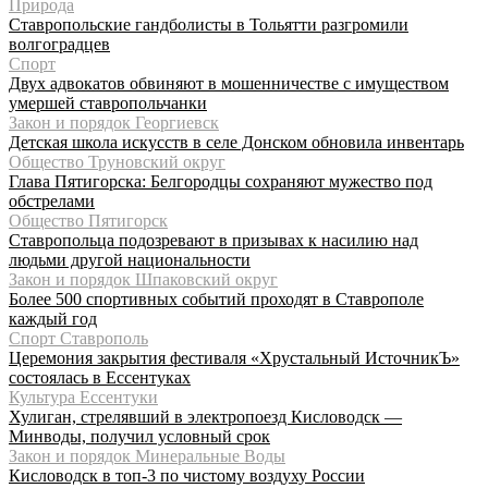
Природа
Ставропольские гандболисты в Тольятти разгромили
волгоградцев
Спорт
Двух адвокатов обвиняют в мошенничестве с имуществом
умершей ставропольчанки
Закон и порядок Георгиевск
Детская школа искусств в селе Донском обновила инвентарь
Общество Труновский округ
Глава Пятигорска: Белгородцы сохраняют мужество под
обстрелами
Общество Пятигорск
Ставропольца подозревают в призывах к насилию над
людьми другой национальности
Закон и порядок Шпаковский округ
Более 500 спортивных событий проходят в Ставрополе
каждый год
Спорт Ставрополь
Церемония закрытия фестиваля «Хрустальный ИсточникЪ»
состоялась в Ессентуках
Культура Ессентуки
Хулиган, стрелявший в электропоезд Кисловодск —
Минводы, получил условный срок
Закон и порядок Минеральные Воды
Кисловодск в топ-3 по чистому воздуху России