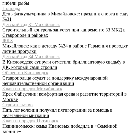
гибели рыбы
Природа
День физкультурника в Михайловске: праздник спорта в саду
№31
Детский сад 31 Михайловск
Строительный контроль запустят при капремонте 33 МКД в
Ставрополе и районах
ЖКХ
Михайловск: как в детсаду №34 в районе Гармония проводят
летние прогулки
Детский сад 34 Михайловск
В Кисловодске супруги отметили бриллиантовую свадьбу в
ДК, который сами строили
Общество Кисловодск
Ставропольца осудят за поддержку международной
неправительственной организации
Закон и порядок Михайловск
Ирек Файзуллин: комфортная среда и развитие территорий в
Москве
Строительство
Пять лет колонии получил пятигорчанин за помощь в
нелегальной миграции
Закон и порядок Пятигорск
Невинномысск: семья Ивановых победила в «Семейной
зарнице»