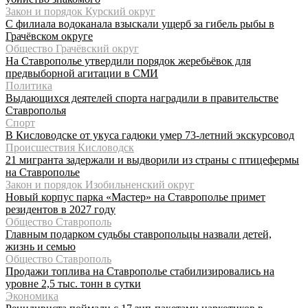
Закон и порядок Курский округ
С филиала водоканала взыскали ущерб за гибель рыбы в
Грачёвском округе
Общество Грачёвский округ
На Ставрополье утвердили порядок жеребьёвок для
предвыборной агитации в СМИ
Политика
Выдающихся деятелей спорта наградили в правительстве
Ставрополья
Спорт
В Кисловодске от укуса гадюки умер 73-летний экскурсовод
Происшествия Кисловодск
21 мигранта задержали и выдворили из страны с птицефермы
на Ставрополье
Закон и порядок Изобильненский округ
Новый корпус парка «Мастер» на Ставрополье примет
резидентов в 2027 году
Общество Ставрополь
Главным подарком судьбы ставропольцы назвали детей,
жизнь и семью
Общество Ставрополь
Продажи топлива на Ставрополье стабилизировались на
уровне 2,5 тыс. тонн в сутки
Экономика