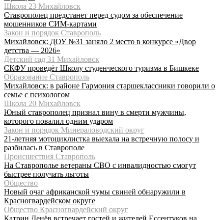
Школа 23 Михайловск
Ставрополец предстанет перед судом за обеспечение
мошенников СИМ-картами
Закон и порядок Ставрополь
Михайловск: ДОУ №31 заняло 2 место в конкурсе «Двор
детства — 2026»
Детский сад 31 Михайловск
СКФУ проведёт Школу студенческого туризма в Бишкеке
Образование Ставрополь
Михайловск: в районе Гармония старшеклассники говорили о
семье с психологом
Школа 20 Михайловск
Юный ставрополец признал вину в смерти мужчины,
которого повалил одним ударом
Закон и порядок Минераловодский округ
21-летняя мотоциклистка выехала на встречную полосу и
разбилась в Ставрополе
Происшествия Ставрополь
На Ставрополье ветераны СВО с инвалидностью смогут
быстрее получать льготы
Общество
Новый очаг африканской чумы свиней обнаружили в
Красногвардейском округе
Общество Красногвардейский округ
Катрин Денёв встречает гостей и жителей Ессентуков на