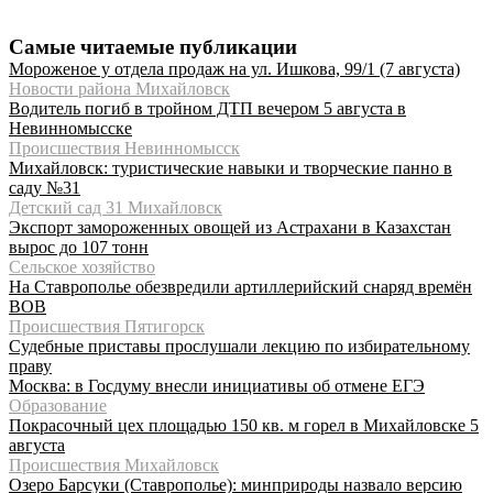
Самые читаемые публикации
Мороженое у отдела продаж на ул. Ишкова, 99/1 (7 августа)
Новости района Михайловск
Водитель погиб в тройном ДТП вечером 5 августа в
Невинномысске
Происшествия Невинномысск
Михайловск: туристические навыки и творческие панно в
саду №31
Детский сад 31 Михайловск
Экспорт замороженных овощей из Астрахани в Казахстан
вырос до 107 тонн
Сельское хозяйство
На Ставрополье обезвредили артиллерийский снаряд времён
ВОВ
Происшествия Пятигорск
Судебные приставы прослушали лекцию по избирательному
праву
Москва: в Госдуму внесли инициативы об отмене ЕГЭ
Образование
Покрасочный цех площадью 150 кв. м горел в Михайловске 5
августа
Происшествия Михайловск
Озеро Барсуки (Ставрополье): минприроды назвало версию