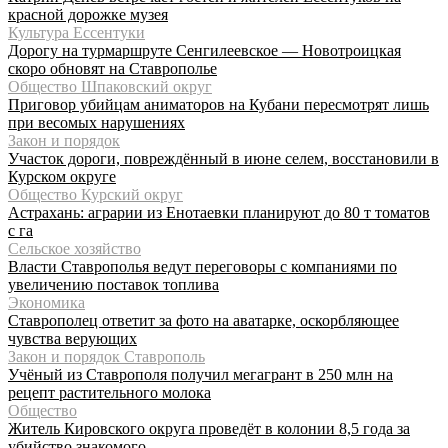
красной дорожке музея
Культура Ессентуки
Дорогу на турмаршруте Сенгилеевское — Новотроицкая
скоро обновят на Ставрополье
Общество Шпаковский округ
Приговор убийцам аниматоров на Кубани пересмотрят лишь
при весомых нарушениях
Закон и порядок
Участок дороги, повреждённый в июне селем, восстановили в
Курском округе
Общество Курский округ
Астрахань: аграрии из Енотаевки планируют до 80 т томатов
с га
Сельское хозяйство
Власти Ставрополья ведут переговоры с компаниями по
увеличению поставок топлива
Экономика
Ставрополец ответит за фото на аватарке, оскорбляющее
чувства верующих
Закон и порядок Ставрополь
Учёный из Ставрополя получил мегагрант в 250 млн на
рецепт растительного молока
Общество
Житель Кировского округа проведёт в колонии 8,5 года за
убийство знакомого