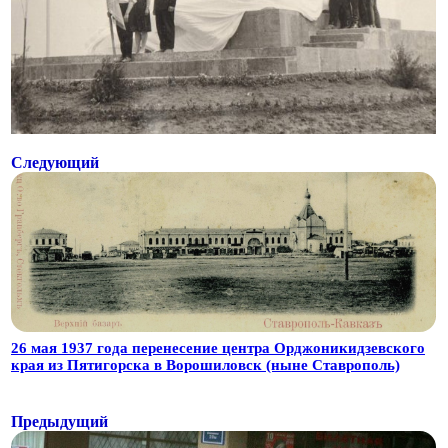
Следующий
26 мая 1937 года перенесение центра Орджоникидзевского
края из Пятигорска в Ворошиловск (ныне Ставрополь)
Предыдущий