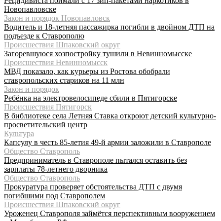
Рецидивиста поймали с 17 зип-пакетами наркотиков в
Новопавловске
Закон и порядок Новопавловск
Водитель и 18-летняя пассажирка погибли в двойном ДТП на
подъезде к Ставрополю
Происшествия Шпаковский округ
Загоревшуюся хозпостройку тушили в Невинномысске
Происшествия Невинномысск
МВД показало, как курьеры из Ростова обобрали
ставропольских стариков на 11 млн
Закон и порядок
Ребёнка на электровелосипеде сбили в Пятигорске
Происшествия Пятигорск
В библиотеке села Летняя Ставка откроют детский культурно-
просветительский центр
Культура
Капсулу в честь 85-летия 49-й армии заложили в Ставрополе
Общество Ставрополь
Предприниматель в Ставрополе пытался оставить без
зарплаты 78-летнего дворника
Общество Ставрополь
Прокуратура проверяет обстоятельства ДТП с двумя
погибшими под Ставрополем
Происшествия Шпаковский округ
Уроженец Ставрополя займётся перспективным вооружением