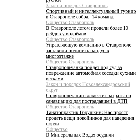
Закон и порядок Ставрополь
Спортивный и интеллектуальный турнир
в Ставрополе собрал 14 команд
Общество Ставрополь
В Ставрополе летом провели более 10
рейдов у водоёмов
Общество Ставрополь
Управляющую компанию в Ставрополе
заставили починить пандус в
многоэтажке
Общество Ставрополь
Ставропольчанка пойдёт под суд за
повреждение автомобиля соседки сухими
ветками
Закон и порядок Новоалександровский
округ
Ставропольчанин возместит затраты на
санавиацию для пострадавшей в ДТП
Общество Ставрополь
Танатопрактик Горушкин: Нас просят
продать вещи покойников для наведения
порчи
Общество
В Минеральных Водах осудили