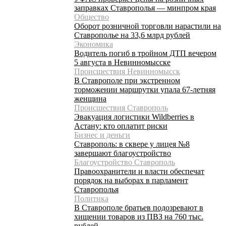
заправках Ставрополья — минпром края
Общество
Оборот розничной торговли нарастили на
Ставрополье на 33,6 млрд рублей
Экономика
Водитель погиб в тройном ДТП вечером
5 августа в Невинномысске
Происшествия Невинномысск
В Ставрополе при экстренном
торможении маршрутки упала 67-летняя
женщина
Происшествия Ставрополь
Эвакуация логистики Wildberries в
Астану: кто оплатит риски
Бизнес и деньги
Ставрополь: в сквере у лицея №8
завершают благоустройство
Благоустройство Ставрополь
Правоохранители и власти обеспечат
порядок на выборах в парламент
Ставрополья
Политика
В Ставрополе братьев подозревают в
хищении товаров из ПВЗ на 760 тыс.
рублей