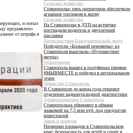
Сельское хозяйство
Ставрополье: пять операторов обеспечили
аграриев топливом в жатву
Сельское хозяйство
верующих, и попал
На Ставрополье в ДТП на встречке
ьцу предъявлено
пострадали водитель и двухлетний
азание от штрафа в
пассажир
Происшествия Благодарненский округ
Победители «Большой перемены» из
Ставрополя выиграли «Путешествие
мечты»
Образование
Ставрополь вышел в полуфинал премии
#МЫВМЕСТЕ и победил в региональном
этапе
Общество Ставрополь
В Ставрополе до конца года откроют
отделение радионуклидной диагностики
Здравоохранение Ставрополь
Ставропольца обвиняют в обмане
знакомой на 7,5 млн руб. под предлогом
инвестиций
Закон и порядок
Проверки площадок в Ставропольском
крае: безопасность для детей и спорт в