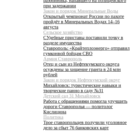
разбойника, напавшего на полицейского
при задержании
Закон и порядок Минеральные Воды
Открытый чемпионат России по пахоте
пройдёт в Минеральных Водах 14–16
августа
Сельское хозяйство
СУдебные приставы поставили точку в
разделе имущества
Ставрополь: «Крайтеплоэнерго» отправил
гумконвой бойцам СВО
Армия Ставрополь
Отец и сын из Нефтекумского округа
осуждены за хищение гранта в 24 млн
рублей
Закон и порядок Нефтекумский округ
Михайловск: туристические навыки и
творческие панно в саду №31
Детский сад 31 Михайловск
Работа с обращениями помогла улучшить
дороги Ставрополья — политолог
Кислицина
Политика
Трое ставропольцев получили уголовное
дело за сбыт 76 банковских карт