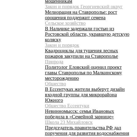
мошенникам
Закон и порядок Георгиевский округ
Мелиорация на Ставрополье: рост
орошения поддержит семена
Сельское хозяйство
В Нальчике задержали гостью из
Ростовской области, укравшую детскую
коляску
Закон и порядок
Квадроциклы для тушения лесных
пожаров закупили на Ставрополье
Природа
Политолог Еловский оценил проект
главы Ставрополья по Малкинскому
месторождению
Общество
В Ессентуках жители выберут дизайн
входной группы для микрорайона
Южного
Общество Ессентуки
Невинномысск: семья Ивановых
победила в «Семейной зарнице»
Школа 23 Михайловск
Председатель правительства РФ дал
поручения для развития водоснабжения