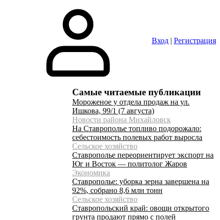
Вход
|
Регистрация
Самые читаемые публикации
Мороженое у отдела продаж на ул.
Ишкова, 99/1 (7 августа)
Новости района Михайловск
На Ставрополье топливо подорожало:
себестоимость полевых работ выросла
Сельское хозяйство
Ставрополье переориентирует экспорт на
Юг и Восток — политолог Жаров
Экономика
Ставрополье: уборка зерна завершена на
92%, собрано 8,6 млн тонн
Сельское хозяйство
Ставропольский край: овощи открытого
грунта продают прямо с полей