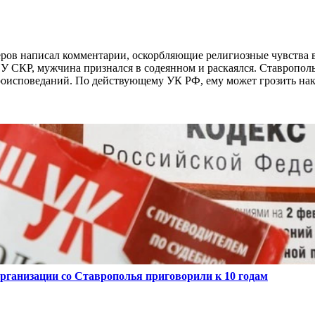
еров написал комментарии, оскорбляющие религиозные чувства 
СУ СКР, мужчина признался в содеянном и раскаялся. Ставропол
роисповеданий. По действующему УК РФ, ему может грозить нак
рганизации со Ставрополья приговорили к 10 годам