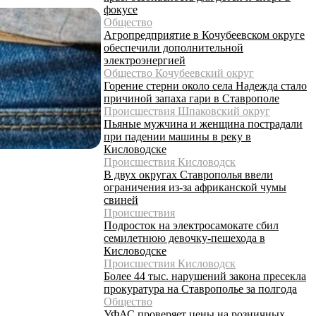
фокусе
Общество
Агропредприятие в Кочубеевском округе
обеспечили дополнительной
электроэнергией
Общество Кочубеевский округ
Горение стерни около села Надежда стало
причиной запаха гари в Ставрополе
Происшествия Шпаковский округ
Пьяные мужчина и женщина пострадали
при падении машины в реку в
Кисловодске
Происшествия Кисловодск
В двух округах Ставрополья ввели
ограничения из-за африканской чумы
свиней
Происшествия
Подросток на электросамокате сбил
семилетнюю девочку-пешехода в
Кисловодске
Происшествия Кисловодск
Более 44 тыс. нарушений закона пресекла
прокуратура на Ставрополье за полгода
Общество
УФАС проверяет цены на розничных