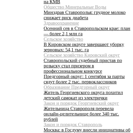
на КМВ
Общество Минеральные Воды
Минздрав Ставрополья: грудное молоко
снижает риск диабета
Здравоохранение
Осенний сев в Ставропольском крае: план
— более 2,1 млн га
Сельское хозяйство
В Кировском округе завершают уборку
зерновых: 54,1 тыс. га
Сельское хозяйство Кировский округ
Ставропольский судебный пристав по
розыску стал призером в
профессиональном конкурсе
Предгорный округ: 1 сентября за парты
сядут более 2 тыс. первоклассников
Образование Предгорный округ
Житель Георгиевского округа похитил
детский самокат из электрички
Закон и порядок Георгиевский округ
Жительница Ставрополя перевела
онлайн-целительнице более 340 тыс.
рублей
Закон и порядок Ставрополь
Москва: в Госдуму внесли инициативы об