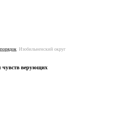
История
Путеводитель
Гео-образование
 порядок
Изобильненский округ
и чувств верующих