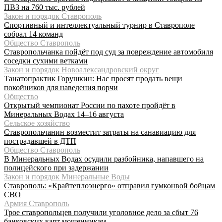
ПВЗ на 760 тыс. рублей
Закон и порядок Ставрополь
Спортивный и интеллектуальный турнир в Ставрополе
собрал 14 команд
Общество Ставрополь
Ставропольчанка пойдёт под суд за повреждение автомобиля
соседки сухими ветками
Закон и порядок Новоалександровский округ
Танатопрактик Горушкин: Нас просят продать вещи
покойников для наведения порчи
Общество
Открытый чемпионат России по пахоте пройдёт в
Минеральных Водах 14–16 августа
Сельское хозяйство
Ставропольчанин возместит затраты на санавиацию для
пострадавшей в ДТП
Общество Ставрополь
В Минеральных Водах осудили разбойника, напавшего на
полицейского при задержании
Закон и порядок Минеральные Воды
Ставрополь: «Крайтеплоэнерго» отправил гумконвой бойцам
СВО
Армия Ставрополь
Трое ставропольцев получили уголовное дело за сбыт 76
банковских карт мошенникам