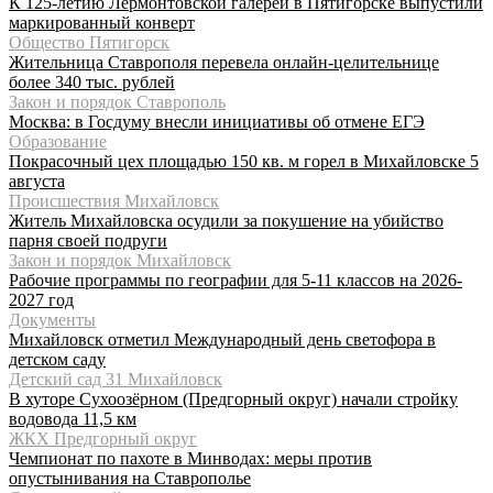
К 125-летию Лермонтовской галереи в Пятигорске выпустили
маркированный конверт
Общество Пятигорск
Жительница Ставрополя перевела онлайн-целительнице
более 340 тыс. рублей
Закон и порядок Ставрополь
Москва: в Госдуму внесли инициативы об отмене ЕГЭ
Образование
Покрасочный цех площадью 150 кв. м горел в Михайловске 5
августа
Происшествия Михайловск
Житель Михайловска осудили за покушение на убийство
парня своей подруги
Закон и порядок Михайловск
Рабочие программы по географии для 5-11 классов на 2026-
2027 год
Документы
Михайловск отметил Международный день светофора в
детском саду
Детский сад 31 Михайловск
В хуторе Сухоозёрном (Предгорный округ) начали стройку
водовода 11,5 км
ЖКХ Предгорный округ
Чемпионат по пахоте в Минводах: меры против
опустынивания на Ставрополье