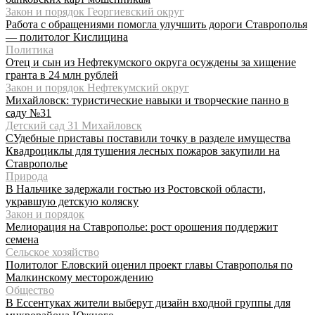
Закон и порядок Георгиевский округ
Работа с обращениями помогла улучшить дороги Ставрополья
— политолог Кислицина
Политика
Отец и сын из Нефтекумского округа осуждены за хищение
гранта в 24 млн рублей
Закон и порядок Нефтекумский округ
Михайловск: туристические навыки и творческие панно в
саду №31
Детский сад 31 Михайловск
СУдебные приставы поставили точку в разделе имущества
Квадроциклы для тушения лесных пожаров закупили на
Ставрополье
Природа
В Нальчике задержали гостью из Ростовской области,
укравшую детскую коляску
Закон и порядок
Мелиорация на Ставрополье: рост орошения поддержит
семена
Сельское хозяйство
Политолог Еловский оценил проект главы Ставрополья по
Малкинскому месторождению
Общество
В Ессентуках жители выберут дизайн входной группы для