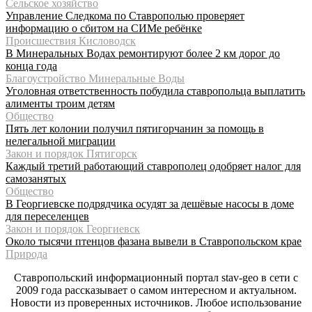
Сельское хозяйство
Управление Следкома по Ставрополью проверяет
информацию о сбитом на СИМе ребёнке
Происшествия Кисловодск
В Минеральных Водах ремонтируют более 2 км дорог до
конца года
Благоустройство Минеральные Воды
Уголовная ответственность побудила ставропольца выплатить
алименты троим детям
Общество
Пять лет колонии получил пятигорчанин за помощь в
нелегальной миграции
Закон и порядок Пятигорск
Каждый третий работающий ставрополец одобряет налог для
самозанятых
Общество
В Георгиевске подрядчика осудят за дешёвые насосы в доме
для переселенцев
Закон и порядок Георгиевск
Около тысячи птенцов фазана вывели в Ставропольском крае
Природа
Ставропольский информационный портал stav-geo в сети с
2009 года рассказывает о самом интересном и актуальном.
Новости из проверенных источников. Любое использование