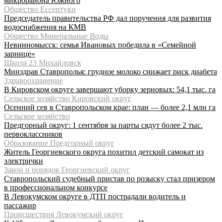
микрорайона Южного
Общество Ессентуки
Председатель правительства РФ дал поручения для развития
водоснабжения на КМВ
Общество Минеральные Воды
Невинномысск: семья Ивановых победила в «Семейной
зарнице»
Школа 23 Михайловск
Минздрав Ставрополья: грудное молоко снижает риск диабета
Здравоохранение
В Кировском округе завершают уборку зерновых: 54,1 тыс. га
Сельское хозяйство Кировский округ
Осенний сев в Ставропольском крае: план — более 2,1 млн га
Сельское хозяйство
Предгорный округ: 1 сентября за парты сядут более 2 тыс.
первоклассников
Образование Предгорный округ
Житель Георгиевского округа похитил детский самокат из
электрички
Закон и порядок Георгиевский округ
Ставропольский судебный пристав по розыску стал призером
в профессиональном конкурсе
В Левокумском округе в ДТП пострадали водитель и
пассажир
Происшествия Левокумский округ