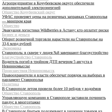
Агропредприятие в Кочубеевском округе обеспечили
дополнительной электроэнергией
Общество Кочубеевский округ
УФАС проверяет цены на розничных заправках Ставрополья
— минпром края
Общество
Эвакуация логистики Wildberries в Астану: кто оплатит риски
Бизнес и деньги
Оборот розничной торговли нарастили на Ставрополье на
33,6 млрд рублей
Экономика
Ставрополь: в сквере у лицея №8 завершают благоустройство
Благоустройство Ставрополь
Водитель погиб в тройном ДТП вечером 5 августа в
Невинномысске
Происшествия Невинномысск
Правоохранители и власти обеспечат порядок на выборах в
парламент Ставрополья
Политика
В Ставрополе летом провели более 10 рейдов у водоёмов
Общество Ставрополь
Управляющую компанию в Ставрополе заставили починить
пандус в многоэтажке
Общество Ставрополь
В Ставрополе братьев подозревают в хищении товаров из