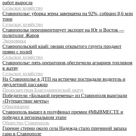
работ выросла
Сельское хозяйство
Ставрополье: уборка зерна завершена на 92%, собрано 8,6 млн
тонн
Сельское хозяйство
Ставрополье переориентирует экспорт на Юг и Восток —
политолог Жаров
Экономика
Ставропольский край: овощи открытого грунта продают
прямо с полей
Сельское хозяйство
Ставрополье: пять операторов обеспечили аграриев топливом
в жатву
Сельское хозяйство
На Ставрополье в ДТП на встречке пострадали водитель и
двухлетний пассажир
Происшествия Благодарненский округ
Победители «Большой перемены» из Ставрополя выиграли
«Путешествие мечты»
Образование
Ставрополь вышел в полуфинал премии #МЫВМЕСТЕ и
победил в региональном этапе
Общество Ставрополь
Горение стерни около села Надежда стало причиной запаха
гари в Ставрополе