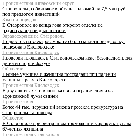
Происшествия Шпаковский округ
Ставропольца обвиняют в обмане знакомой на 7,5 млн руб.
под предлогом инвестиций
Закон и порядок
В Ставрополе до конца года откроют отделение
радионуклидной диагностики
Здравоохранение Ставрополь
Подросток на электросамокате сбил семилетнюю девочку-
пешехода в Кисловодске
Происшествия Кисловодск
Проверки площадок в Ставропольском крае: безопасность для
детей и спорт в фокусе
Общество
Пьяные мужчина и женщина пострадали при падении
машины в реку в Кисловодске
Происшествия Кисловодск
В двух округах Ставрополья ввели ограничения из-за
африканской чумы свиней
Происшествия
Более 44 тыс. нарушений закона пресекла прокуратура на
Ставрополье за полгода
Общество
В Ставрополе при экстренном торможении маршрутки упала
67-летняя женщина
Происшествия Ставрополь