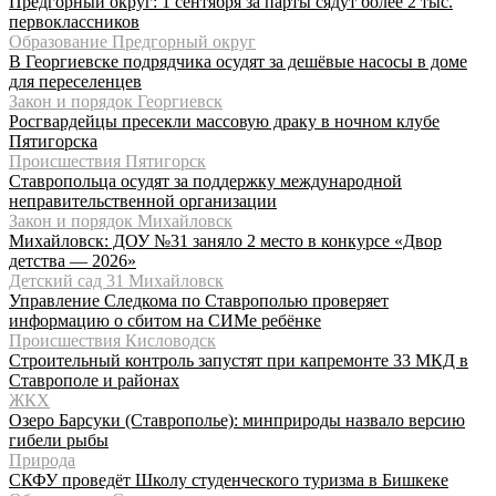
Предгорный округ: 1 сентября за парты сядут более 2 тыс.
первоклассников
Образование Предгорный округ
В Георгиевске подрядчика осудят за дешёвые насосы в доме
для переселенцев
Закон и порядок Георгиевск
Росгвардейцы пресекли массовую драку в ночном клубе
Пятигорска
Происшествия Пятигорск
Ставропольца осудят за поддержку международной
неправительственной организации
Закон и порядок Михайловск
Михайловск: ДОУ №31 заняло 2 место в конкурсе «Двор
детства — 2026»
Детский сад 31 Михайловск
Управление Следкома по Ставрополью проверяет
информацию о сбитом на СИМе ребёнке
Происшествия Кисловодск
Строительный контроль запустят при капремонте 33 МКД в
Ставрополе и районах
ЖКХ
Озеро Барсуки (Ставрополье): минприроды назвало версию
гибели рыбы
Природа
СКФУ проведёт Школу студенческого туризма в Бишкеке