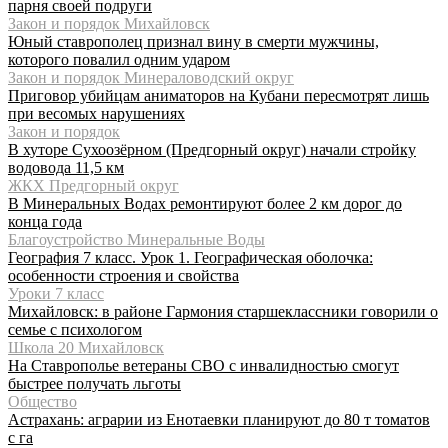
парня своей подруги
Закон и порядок Михайловск
Юный ставрополец признал вину в смерти мужчины,
которого повалил одним ударом
Закон и порядок Минераловодский округ
Приговор убийцам аниматоров на Кубани пересмотрят лишь
при весомых нарушениях
Закон и порядок
В хуторе Сухоозёрном (Предгорный округ) начали стройку
водовода 11,5 км
ЖКХ Предгорный округ
В Минеральных Водах ремонтируют более 2 км дорог до
конца года
Благоустройство Минеральные Воды
География 7 класс. Урок 1. Географическая оболочка:
особенности строения и свойства
Уроки 7 класс
Михайловск: в районе Гармония старшеклассники говорили о
семье с психологом
Школа 20 Михайловск
На Ставрополье ветераны СВО с инвалидностью смогут
быстрее получать льготы
Общество
Астрахань: аграрии из Енотаевки планируют до 80 т томатов
с га