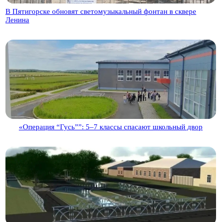
В Пятигорске обновят светомузыкальный фонтан в сквере
Ленина
«Операция “Гусь””: 5–7 классы спасают школьный двор