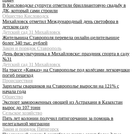
В Кисловодске супруги отметили бриллиантовую свадьбу в
ДК, который сами строили
Общество Кисловодск
Михайловск отметил Международный день светофора в
детском саду
Детский сад 31 Михайловск
Жительница Ставрополя перевела онлайн-целительнице
более 340 тыс. рублей
Закон и порядок Ставрополь
День физкультурника в Михайловске: праздник спорта в саду
№31
Детский сад 31 Михайловск
На трассе «Кавказ» на Ставрополье под колёсами легковушки
погиб пешеход
Происшествия
Зарплаты сварщиков на Ставрополье выросли на 121% с
начала года
Общество
Экспорт замороженных овощей из Астрахани в Казахстан
вырос до 107 тонн
Сельское хозяйство
Пять лет колонии получил пятигорчанин за помощь в
нелегальной миграции
Закон и порядок Пятигорск