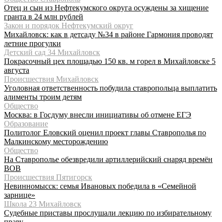
Отец и сын из Нефтекумского округа осуждены за хищение
гранта в 24 млн рублей
Закон и порядок Нефтекумский округ
Михайловск: как в детсаду №34 в районе Гармония проводят
летние прогулки
Детский сад 34 Михайловск
Покрасочный цех площадью 150 кв. м горел в Михайловске 5
августа
Происшествия Михайловск
Уголовная ответственность побудила ставропольца выплатить
алименты троим детям
Общество
Москва: в Госдуму внесли инициативы об отмене ЕГЭ
Образование
Политолог Еловский оценил проект главы Ставрополья по
Малкинскому месторождению
Общество
На Ставрополье обезвредили артиллерийский снаряд времён
ВОВ
Происшествия Пятигорск
Невинномысск: семья Ивановых победила в «Семейной
зарнице»
Школа 23 Михайловск
Судебные приставы прослушали лекцию по избирательному
праву