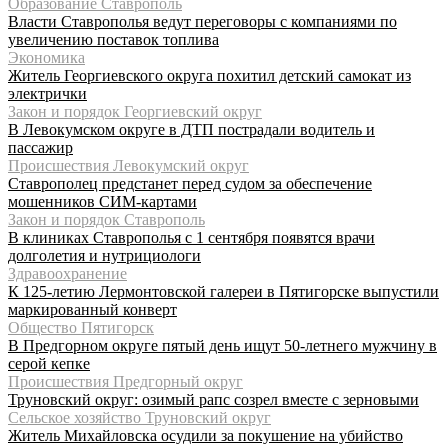
Образование Ставрополь
Власти Ставрополья ведут переговоры с компаниями по
увеличению поставок топлива
Экономика
Житель Георгиевского округа похитил детский самокат из
электрички
Закон и порядок Георгиевский округ
В Левокумском округе в ДТП пострадали водитель и
пассажир
Происшествия Левокумский округ
Ставрополец предстанет перед судом за обеспечение
мошенников СИМ-картами
Закон и порядок Ставрополь
В клиниках Ставрополья с 1 сентября появятся врачи
долголетия и нутрициологи
Здравоохранение
К 125-летию Лермонтовской галереи в Пятигорске выпустили
маркированный конверт
Общество Пятигорск
В Предгорном округе пятый день ищут 50-летнего мужчину в
серой кепке
Происшествия Предгорный округ
Труновский округ: озимый рапс созрел вместе с зерновыми
Сельское хозяйство Труновский округ
Житель Михайловска осудили за покушение на убийство