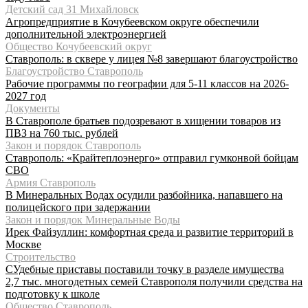
Детский сад 31 Михайловск
Агропредприятие в Кочубеевском округе обеспечили
дополнительной электроэнергией
Общество Кочубеевский округ
Ставрополь: в сквере у лицея №8 завершают благоустройство
Благоустройство Ставрополь
Рабочие программы по географии для 5-11 классов на 2026-
2027 год
Документы
В Ставрополе братьев подозревают в хищении товаров из
ПВЗ на 760 тыс. рублей
Закон и порядок Ставрополь
Ставрополь: «Крайтеплоэнерго» отправил гумконвой бойцам
СВО
Армия Ставрополь
В Минеральных Водах осудили разбойника, напавшего на
полицейского при задержании
Закон и порядок Минеральные Воды
Ирек Файзуллин: комфортная среда и развитие территорий в
Москве
Строительство
СУдебные приставы поставили точку в разделе имущества
2,7 тыс. многодетных семей Ставрополя получили средства на
подготовку к школе
Общество Ставрополь