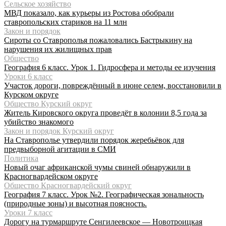
Сельское хозяйство
МВД показало, как курьеры из Ростова обобрали
ставропольских стариков на 11 млн
Закон и порядок
Сироты со Ставрополья пожаловались Бастрыкину на
нарушения их жилищных прав
Общество
География 6 класс. Урок 1. Гидросфера и методы ее изучения
Уроки 6 класс
Участок дороги, повреждённый в июне селем, восстановили в
Курском округе
Общество Курский округ
Житель Кировского округа проведёт в колонии 8,5 года за
убийство знакомого
Закон и порядок Курский округ
На Ставрополье утвердили порядок жеребьёвок для
предвыборной агитации в СМИ
Политика
Новый очаг африканской чумы свиней обнаружили в
Красногвардейском округе
Общество Красногвардейский округ
География 7 класс. Урок №2. Географическая зональность
(природные зоны) и высотная поясность.
Уроки 7 класс
Дорогу на турмаршруте Сенгилеевское — Новотроицкая