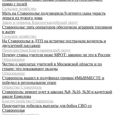
прямо с полей
Сельское хозяйство
Мать на Ставрополье подговорила 9-летнего сына украсть
деньги из чужого дома
Закон и порядок Красногвардейский округ
Ставрополье: пять операторов обеспечили аграриев топливом
в жатву
Сельское хозяйство
На Ставрополье в ДТП на встречке пострадали водитель и
двухлетний пассажир
Происшествия Благодарненский округ
Почему ставка учителя ниже МРОТ: законно ли это в России
Образование
Честно о зарплатах учителей в Московской области и по
стране: что показывают оклады
Образование
Ставрополь вышел в полуфинал премии #МЫВМЕСТЕ и
победил в региональном этапе
Общество Ставрополь
Ставрополь: ремонт идет в школах №8, №16, №30 и кадетской
школе Ермолова
Благоустройство Ставрополь
Прокуратура добилась выплаты для бойца СВО со
Ставрополья
Общество Ессентуки