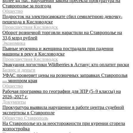
Более 44 тыс. нарушений закона пресекла прокуратура на
Ставрополье за полгода
Общество
Подросток на электросамокате сбил семилетнюю девочку-
пешехода в Кисловодске
Происшествия Кисловодск
Оборот розничной торговли нарастили на Ставрополье на
33,6 млрд рублей
Экономика
Пьяные мужчина и женщина пострадали при падении
машины в реку в Кисловодске
Происшествия Кисловодск
Эвакуация логистики Wildberries в Астану: кто оплатит риски
Бизнес и деньги
УФАС проверяет цены на розничных заправках Ставрополья
— минпром края
Общество
Рабочая программа по географии для ЗПР (5–9 классы) на
2026–2027 г.
Документы
Прокуратура выявила нарушение в работе центра судебной
экспертизы в Ставрополе
Общество Ставрополь
На Ставрополье из-за неосторожности при курении сгорела
хозпостройка