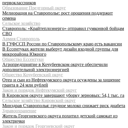
первоклассников
Образование Предгорный округ
Мелиорация на Ставрополье: рост орошения поддержит
семена
Сельское хозяйство
Ставрополь: «Крайтеплоэнерго» отправил гумконвой бойцам
СВО
Армия Ставрополь
В ГУФССП России по Ставропольскому краю есть вакансии
В Ессентуках жители выберут дизайн входной группы для
микрорайона Южного
Общество Ессентуки
Агропредприятие в Кочубеевском округе обеспечили
дополнительной электроэнергией
Общество Кочубеевский округ
Отец и сын из Нефтекумского округа осуждены за хищение
гранта в 24 млн рублей
Закон и порядок Нефтекумский округ
В Кировском округе завершают уборку зерновых: 54,1 тыс. га
Сельское хозяйство Кировский округ
Минздрав Ставрополья: грудное молоко снижает риск диабета
Здравоохранение
Житель Георгиевского округа похитил детский самокат из
электрички
Закон и порядок Георгиевский округ