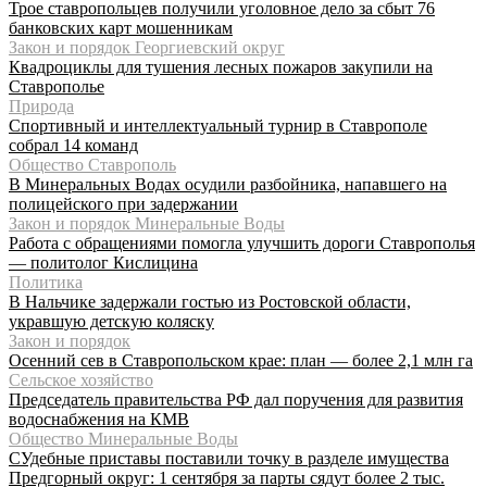
Трое ставропольцев получили уголовное дело за сбыт 76
банковских карт мошенникам
Закон и порядок Георгиевский округ
Квадроциклы для тушения лесных пожаров закупили на
Ставрополье
Природа
Спортивный и интеллектуальный турнир в Ставрополе
собрал 14 команд
Общество Ставрополь
В Минеральных Водах осудили разбойника, напавшего на
полицейского при задержании
Закон и порядок Минеральные Воды
Работа с обращениями помогла улучшить дороги Ставрополья
— политолог Кислицина
Политика
В Нальчике задержали гостью из Ростовской области,
укравшую детскую коляску
Закон и порядок
Осенний сев в Ставропольском крае: план — более 2,1 млн га
Сельское хозяйство
Председатель правительства РФ дал поручения для развития
водоснабжения на КМВ
Общество Минеральные Воды
СУдебные приставы поставили точку в разделе имущества
Предгорный округ: 1 сентября за парты сядут более 2 тыс.