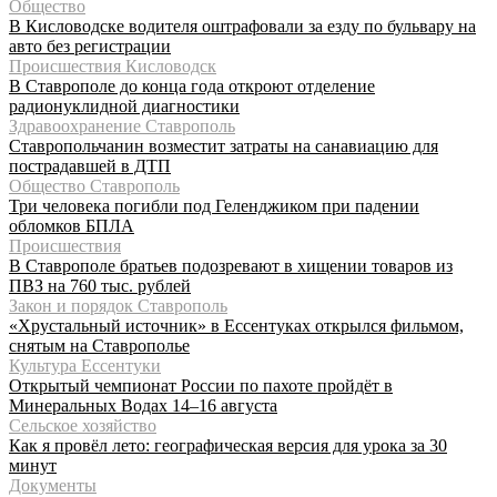
Общество
В Кисловодске водителя оштрафовали за езду по бульвару на
авто без регистрации
Происшествия Кисловодск
В Ставрополе до конца года откроют отделение
радионуклидной диагностики
Здравоохранение Ставрополь
Ставропольчанин возместит затраты на санавиацию для
пострадавшей в ДТП
Общество Ставрополь
Три человека погибли под Геленджиком при падении
обломков БПЛА
Происшествия
В Ставрополе братьев подозревают в хищении товаров из
ПВЗ на 760 тыс. рублей
Закон и порядок Ставрополь
«Хрустальный источник» в Ессентуках открылся фильмом,
снятым на Ставрополье
Культура Ессентуки
Открытый чемпионат России по пахоте пройдёт в
Минеральных Водах 14–16 августа
Сельское хозяйство
Как я провёл лето: географическая версия для урока за 30
минут
Документы