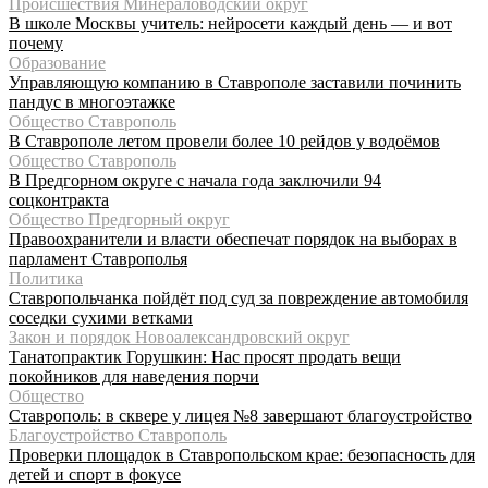
Происшествия Минераловодский округ
В школе Москвы учитель: нейросети каждый день — и вот
почему
Образование
Управляющую компанию в Ставрополе заставили починить
пандус в многоэтажке
Общество Ставрополь
В Ставрополе летом провели более 10 рейдов у водоёмов
Общество Ставрополь
В Предгорном округе с начала года заключили 94
соцконтракта
Общество Предгорный округ
Правоохранители и власти обеспечат порядок на выборах в
парламент Ставрополья
Политика
Ставропольчанка пойдёт под суд за повреждение автомобиля
соседки сухими ветками
Закон и порядок Новоалександровский округ
Танатопрактик Горушкин: Нас просят продать вещи
покойников для наведения порчи
Общество
Ставрополь: в сквере у лицея №8 завершают благоустройство
Благоустройство Ставрополь
Проверки площадок в Ставропольском крае: безопасность для
детей и спорт в фокусе