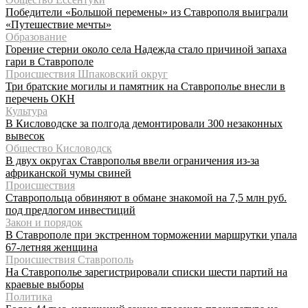
Победители «Большой перемены» из Ставрополя выиграли
«Путешествие мечты»
Образование
Горение стерни около села Надежда стало причиной запаха
гари в Ставрополе
Происшествия Шпаковский округ
Три братские могилы и памятник на Ставрополье внесли в
перечень ОКН
Культура
В Кисловодске за полгода демонтировали 300 незаконных
вывесок
Общество Кисловодск
В двух округах Ставрополья ввели ограничения из-за
африканской чумы свиней
Происшествия
Ставропольца обвиняют в обмане знакомой на 7,5 млн руб.
под предлогом инвестиций
Закон и порядок
В Ставрополе при экстренном торможении маршрутки упала
67-летняя женщина
Происшествия Ставрополь
На Ставрополье зарегистрировали списки шести партий на
краевые выборы
Политика