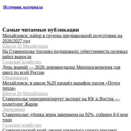
Источник материала
Самые читаемые публикации
Михайловск: набор в группы предшкольной подготовки на
2026/2027 год
Школа 20 Михайловск
На Ставрополье топливо подорожало: себестоимость полевых
работ выросла
Сельское хозяйство
День знаний — 2026: рекомендации Минпросвещения для
школ по всей России
Образование
Михайловск: в школе №20 прошёл марафон писем «Почта
тепла»
Школа 20 Михайловск
Ставрополье переориентирует экспорт на Юг и Восток —
политолог Жаров
Экономика
Ставрополье: уборка зерна завершена на 92%, собрано 8,6 млн
тонн
Сельское хозяйство
Ставропольский край: овощи открытого грунта продают