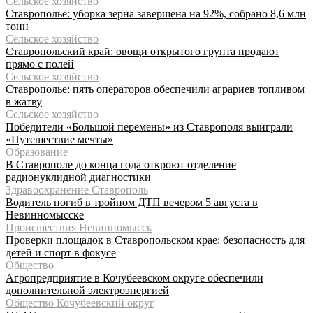
Сельское хозяйство
Ставрополье: уборка зерна завершена на 92%, собрано 8,6 млн
тонн
Сельское хозяйство
Ставропольский край: овощи открытого грунта продают
прямо с полей
Сельское хозяйство
Ставрополье: пять операторов обеспечили аграриев топливом
в жатву
Сельское хозяйство
Победители «Большой перемены» из Ставрополя выиграли
«Путешествие мечты»
Образование
В Ставрополе до конца года откроют отделение
радионуклидной диагностики
Здравоохранение Ставрополь
Водитель погиб в тройном ДТП вечером 5 августа в
Невинномысске
Происшествия Невинномысск
Проверки площадок в Ставропольском крае: безопасность для
детей и спорт в фокусе
Общество
Агропредприятие в Кочубеевском округе обеспечили
дополнительной электроэнергией
Общество Кочубеевский округ