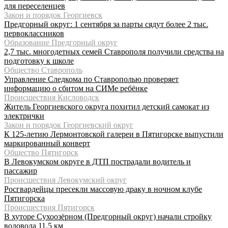
для переселенцев
Закон и порядок Георгиевск
Предгорный округ: 1 сентября за парты сядут более 2 тыс.
первоклассников
Образование Предгорный округ
2,7 тыс. многодетных семей Ставрополя получили средства на
подготовку к школе
Общество Ставрополь
Управление Следкома по Ставрополью проверяет
информацию о сбитом на СИМе ребёнке
Происшествия Кисловодск
Житель Георгиевского округа похитил детский самокат из
электрички
Закон и порядок Георгиевский округ
К 125-летию Лермонтовской галереи в Пятигорске выпустили
маркированный конверт
Общество Пятигорск
В Левокумском округе в ДТП пострадали водитель и
пассажир
Происшествия Левокумский округ
Росгвардейцы пресекли массовую драку в ночном клубе
Пятигорска
Происшествия Пятигорск
В хуторе Сухоозёрном (Предгорный округ) начали стройку
водовода 11,5 км