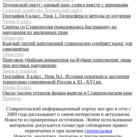
Труновский округ: озимый рапс созрел вместе с зерновыми
Сельское хозяйство Труновский округ
География 6 класс. Урок 1. Гидросфера и методы ее изучения
Уроки 6 класс
Сироты со Ставрополья пожаловались Бастрыкину на
нарушения их жилищных прав
Общество
Каждый третий работающий ставрополец одобряет налог для
самозанятых
Общество
Приговор убийцам аниматоров на Кубани пересмотрят лишь
при весомых нарушениях
Закон и порядок
География, 8 класс. Урок №1. История освоения и заселения
территории современной России в XI - XVI вв.
Уроки 8 класс
Около тысячи птенцов фазана вывели в Ставропольском крае
Природа
Ставропольский информационный портал stav-geo в сети с
2009 года рассказывает о самом интересном и актуальном.
Новости из проверенных источников. Любое использование
материалов допускается только при соблюдении правил
перепечатки и при наличии
гиперссылки
Новости, аналитика, прогнозы и другие материалы,