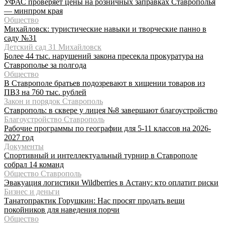
УФАС проверяет цены на розничных заправках Ставрополья
— минпром края
Общество
Михайловск: туристические навыки и творческие панно в
саду №31
Детский сад 31 Михайловск
Более 44 тыс. нарушений закона пресекла прокуратура на
Ставрополье за полгода
Общество
В Ставрополе братьев подозревают в хищении товаров из
ПВЗ на 760 тыс. рублей
Закон и порядок Ставрополь
Ставрополь: в сквере у лицея №8 завершают благоустройство
Благоустройство Ставрополь
Рабочие программы по географии для 5-11 классов на 2026-
2027 год
Документы
Спортивный и интеллектуальный турнир в Ставрополе
собрал 14 команд
Общество Ставрополь
Эвакуация логистики Wildberries в Астану: кто оплатит риски
Бизнес и деньги
Танатопрактик Горушкин: Нас просят продать вещи
покойников для наведения порчи
Общество