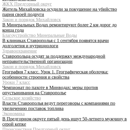
ЖКХ Предгорный округ
Житель Михайловска осудили за покушение на убийство
парня своей подруги
Закон и порядок Михайловск
В Минеральных Водах ремонтируют более 2 км дорог до
конца года
Благоустройство Минеральные Воды
В клиниках Ставрополья с 1 сентября появятся врачи
долголетия и нутрициологи
Здравоохранение
Ставропольца осудят за поддержку международной
неправительственной организации
Закон и порядок Михайловск
География 7 класс. Урок 1. Географическая оболочка:
особенности строения и свойства
Уроки 7 класс
Чемпионат по пахоте в Минводах: меры против
опустынивания на Ставрополье
Сельское хозяйство
Власти Ставрополья ведут переговоры с компаниями по
увеличению поставок топлива
Экономика
В Предгорном округе пятый день ищут 50-летнего мужчину в
серой кепке
Происшествия Предгорный округ