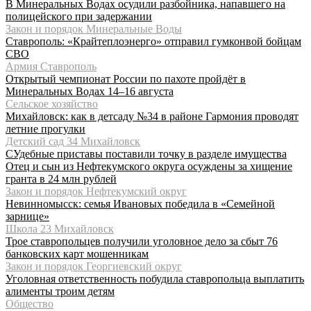
В Минеральных Водах осудили разбойника, напавшего на
полицейского при задержании
Закон и порядок Минеральные Воды
Ставрополь: «Крайтеплоэнерго» отправил гумконвой бойцам
СВО
Армия Ставрополь
Открытый чемпионат России по пахоте пройдёт в
Минеральных Водах 14–16 августа
Сельское хозяйство
Михайловск: как в детсаду №34 в районе Гармония проводят
летние прогулки
Детский сад 34 Михайловск
СУдебные приставы поставили точку в разделе имущества
Отец и сын из Нефтекумского округа осуждены за хищение
гранта в 24 млн рублей
Закон и порядок Нефтекумский округ
Невинномысск: семья Ивановых победила в «Семейной
зарнице»
Школа 23 Михайловск
Трое ставропольцев получили уголовное дело за сбыт 76
банковских карт мошенникам
Закон и порядок Георгиевский округ
Уголовная ответственность побудила ставропольца выплатить
алименты троим детям
Общество