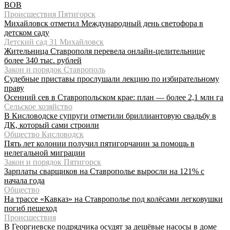
ВОВ
Происшествия Пятигорск
Михайловск отметил Международный день светофора в
детском саду
Детский сад 31 Михайловск
Жительница Ставрополя перевела онлайн-целительнице
более 340 тыс. рублей
Закон и порядок Ставрополь
Судебные приставы прослушали лекцию по избирательному
праву
Осенний сев в Ставропольском крае: план — более 2,1 млн га
Сельское хозяйство
В Кисловодске супруги отметили бриллиантовую свадьбу в
ДК, который сами строили
Общество Кисловодск
Пять лет колонии получил пятигорчанин за помощь в
нелегальной миграции
Закон и порядок Пятигорск
Зарплаты сварщиков на Ставрополье выросли на 121% с
начала года
Общество
На трассе «Кавказ» на Ставрополье под колёсами легковушки
погиб пешеход
Происшествия
В Георгиевске подрядчика осудят за дешёвые насосы в доме