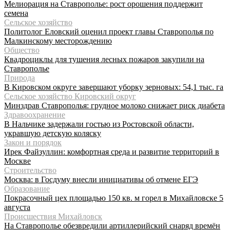
Мелиорация на Ставрополье: рост орошения поддержит
семена
Сельское хозяйство
Политолог Еловский оценил проект главы Ставрополья по
Малкинскому месторождению
Общество
Квадроциклы для тушения лесных пожаров закупили на
Ставрополье
Природа
В Кировском округе завершают уборку зерновых: 54,1 тыс. га
Сельское хозяйство Кировский округ
Минздрав Ставрополья: грудное молоко снижает риск диабета
Здравоохранение
В Нальчике задержали гостью из Ростовской области,
укравшую детскую коляску
Закон и порядок
Ирек Файзуллин: комфортная среда и развитие территорий в
Москве
Строительство
Москва: в Госдуму внесли инициативы об отмене ЕГЭ
Образование
Покрасочный цех площадью 150 кв. м горел в Михайловске 5
августа
Происшествия Михайловск
На Ставрополье обезвредили артиллерийский снаряд времён