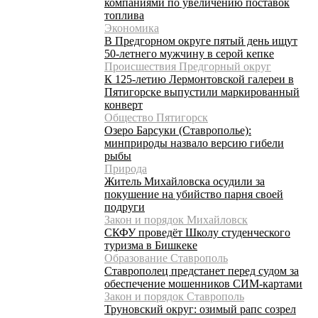
компаниями по увеличению поставок
топлива
Экономика
В Предгорном округе пятый день ищут
50-летнего мужчину в серой кепке
Происшествия Предгорный округ
К 125-летию Лермонтовской галереи в
Пятигорске выпустили маркированный
конверт
Общество Пятигорск
Озеро Барсуки (Ставрополье):
минприроды назвало версию гибели
рыбы
Природа
Житель Михайловска осудили за
покушение на убийство парня своей
подруги
Закон и порядок Михайловск
СКФУ проведёт Школу студенческого
туризма в Бишкеке
Образование Ставрополь
Ставрополец предстанет перед судом за
обеспечение мошенников СИМ-картами
Закон и порядок Ставрополь
Труновский округ: озимый рапс созрел