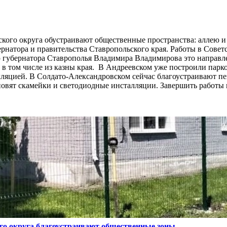
кого округа обустраивают общественные пространства: аллею и 
натора и правительства Ставропольского края. Работы в Советс
губернатора Ставрополья Владимира Владимирова это направл
в том числе из казны края. В Андреевском уже построили парк
алляцией. В Солдато-Александровском сейчас благоустраивают п
новят скамейки и светодиодные инсталляции. Завершить работы
ого округа благоустраивают общественные зоны