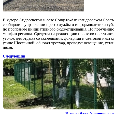
В хуторе Андреевском и селе Солдато-Александровском Советс
сообщили в управлении пресс-службы и информполитики губер
по программе инициативного бюджетирования. По поручению 
минфин региона. Средства на реализацию проектов поступают 
уголок для отдыха со скамейками, фонарями и световой инст
улице Шоссейной: обновят тротуар, проведут освещение, уста
июля.
Следующий
В двух сёлах Андроповск