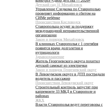
конкурсе «Двор детства — 2026»
Детский сад 31 Михайловск
Управление Следкома по Ставрополью
проверяет информацию о сбитом на
СИМе ребёнке
Происшествия Кисловодск
Ставропольца осудят за поддержку
международной неправительственной
организации
Закон и порядок Михайловск
В клиниках Ставрополья с 1 сентября
появятся врачи долголетия и
нутрициологи
Здравоохранение
Житель Георгиевского округа похитил
детский самокат из электрички
Закон и порядок Георгиевский округ
В Левокумском округе в ДТП пострадали
водитель и пассажир
Происшествия Левокумский округ
Строительный контроль запустят при
капремонте 33 МКД в Ставрополе и
районах
ЖКХ
Власти Ставрополья ведут переговоры с