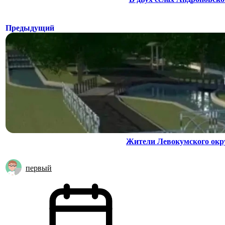
Предыдущий
Жители Левокумского окру
первый