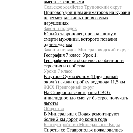
вместе с зерновыми
Сельское хозяйство Труновский округ
Приговор убийцам аниматоров на Кубани
пересмотрят лишь при весомых
нарушениях
Закон и порядок
Юный ставрополец признал вину в
смерти мужчины, которого повалил
одним ударом
Закон и порядок Минераловодский округ
География 7 класс. Урок 1.
Географическая оболочка: особенности
строения и свойства
Уроки 7 класс
В хуторе Сухоозёрном (Предгорный
округ) начали стройку водовода 11,5 км
ЖКХ Предгорный округ
На Ставрополье ветераны СВО с
инвалидностью смогут быстрее получать
льготы
Общество
В Минеральных Водах ремонтируют
более 2 км дорог до конца года
Благоустройство Минеральные Воды
Сироты со Ставрополья пожаловались