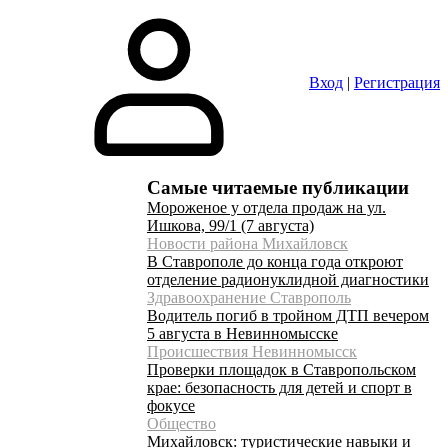
Вход
|
Регистрация
Самые читаемые публикации
Мороженое у отдела продаж на ул.
Ишкова, 99/1 (7 августа)
Новости района Михайловск
В Ставрополе до конца года откроют
отделение радионуклидной диагностики
Здравоохранение Ставрополь
Водитель погиб в тройном ДТП вечером
5 августа в Невинномысске
Происшествия Невинномысск
Проверки площадок в Ставропольском
крае: безопасность для детей и спорт в
фокусе
Общество
Михайловск: туристические навыки и