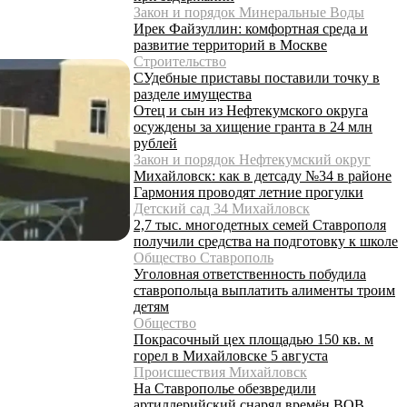
Закон и порядок Минеральные Воды
Ирек Файзуллин: комфортная среда и
развитие территорий в Москве
Строительство
СУдебные приставы поставили точку в
разделе имущества
Отец и сын из Нефтекумского округа
осуждены за хищение гранта в 24 млн
рублей
Закон и порядок Нефтекумский округ
Михайловск: как в детсаду №34 в районе
Гармония проводят летние прогулки
Детский сад 34 Михайловск
2,7 тыс. многодетных семей Ставрополя
получили средства на подготовку к школе
Общество Ставрополь
Уголовная ответственность побудила
ставропольца выплатить алименты троим
детям
Общество
Покрасочный цех площадью 150 кв. м
горел в Михайловске 5 августа
Происшествия Михайловск
На Ставрополье обезвредили
артиллерийский снаряд времён ВОВ