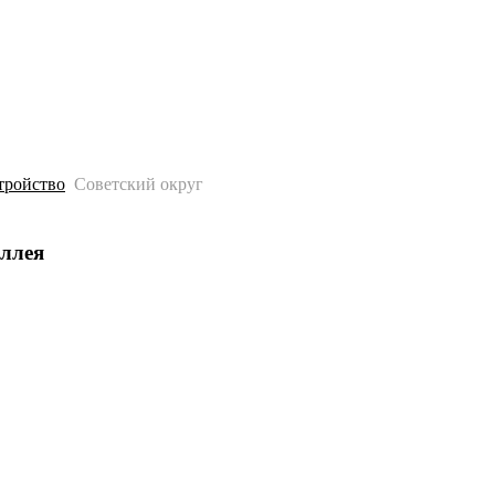
История
Путеводитель
Гео-образование
тройство
Советский округ
аллея