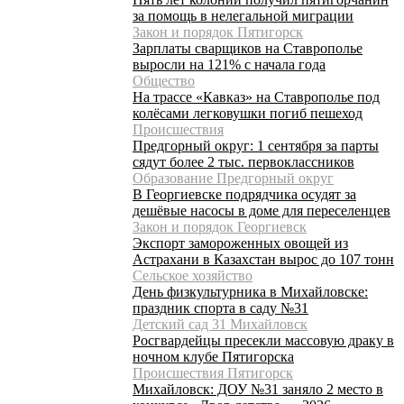
за помощь в нелегальной миграции
Закон и порядок Пятигорск
Зарплаты сварщиков на Ставрополье
выросли на 121% с начала года
Общество
На трассе «Кавказ» на Ставрополье под
колёсами легковушки погиб пешеход
Происшествия
Предгорный округ: 1 сентября за парты
сядут более 2 тыс. первоклассников
Образование Предгорный округ
В Георгиевске подрядчика осудят за
дешёвые насосы в доме для переселенцев
Закон и порядок Георгиевск
Экспорт замороженных овощей из
Астрахани в Казахстан вырос до 107 тонн
Сельское хозяйство
День физкультурника в Михайловске:
праздник спорта в саду №31
Детский сад 31 Михайловск
Росгвардейцы пресекли массовую драку в
ночном клубе Пятигорска
Происшествия Пятигорск
Михайловск: ДОУ №31 заняло 2 место в