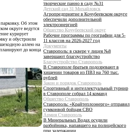
творческие панно в саду №31
Детский сад 31 Михайловск
Агропредприятие в Кочубеевском округе
обеспечили дополнительной
парковку. Об этом
электроэнергией
ком округе ведутся
Общество Кочубеевский округ
ение курирует
Рабочие программы по географии для 5-
овку и обустроили
11 классов на 2026-2027 год
ешеходную аллею на
Документы
 планируют до конца
Ставрополь: в сквере у лицея №8
завершают благоустройство
Благоустройство Ставрополь
В Ставрополе братьев подозревают в
хищении товаров из ПВЗ на 760 тыс.
рублей
Закон и порядок Ставрополь
Спортивный и интеллектуальный турнир
в Ставрополе собрал 14 команд
Общество Ставрополь
Ставрополь: «Крайтеплоэнерго» отправил
гумконвой бойцам СВО
Армия Ставрополь
В Минеральных Водах осудили
разбойника, напавшего на полицейского
при задержании