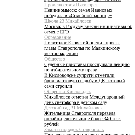
Происшествия Пятигорск
Невинномысск: семья Ивановых
победила в «Семейной зарнице»
Школа 23 Михайловск
Москва: в Госдуму внесли инициативы об
отмене ЕГЭ
Образование
Политолог Еловский оценил проект
главы Ставрополья по Малкинскому
месторождению
Общество
Судебные приставы прослушали лекцию
по избирательному праву
В Кисловодске супруги отметили
бриллиантовую свадьбу в ДК, который
сами строили
Общество Кисловодск
Михайловск отметил Международный
день светофора в детском саду
Детский сад 31 Михайловск
Жительница Ставрополя перевела
онлайн-целительнице более 340 тыс.
рублей
Закон и порядок Ставрополь
Пять лет колонии получил пятигорчанин