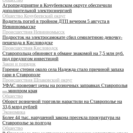
Агропредприятие в Кочубеевском округе обеспечили
дополнительной электроэнергией
Общество Кочубеевский округ
Водитель погиб в тройном ДТП вечером 5 августа в
Невинномысске
Происшествия Невинномысск
Подросток на электросамокате сбил семилетнюю девочку-
пешехода в Кисловодске
Происшествия Кисловодск
Ставропольца обвиняют в обмане знакомой на 7,5 млн руб.
под предлогом инвестиций
Закон и порядок
Горение стерни около села Надежда стало причиной запаха
гари в Ставрополе
Происшествия Шпаковский округ
УФАС проверяет цены на розничных заправках Ставрополья
— минпром края
Общество
Оборот розничной торговли нарастили на Ставрополье на
33,6 млрд рублей
Экономика
Более 44 тыс. нарушений закона пресекла прокуратура на
Ставрополье за полгода
Общество