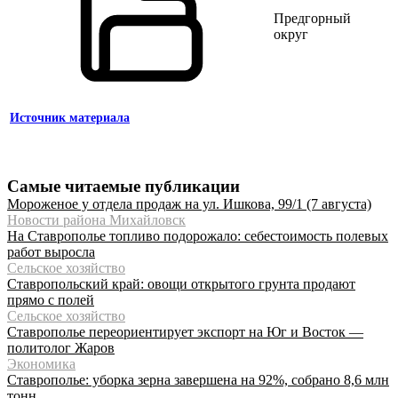
Предгорный
округ
Источник материала
Самые читаемые публикации
Мороженое у отдела продаж на ул. Ишкова, 99/1 (7 августа)
Новости района Михайловск
На Ставрополье топливо подорожало: себестоимость полевых
работ выросла
Сельское хозяйство
Ставропольский край: овощи открытого грунта продают
прямо с полей
Сельское хозяйство
Ставрополье переориентирует экспорт на Юг и Восток —
политолог Жаров
Экономика
Ставрополье: уборка зерна завершена на 92%, собрано 8,6 млн
тонн