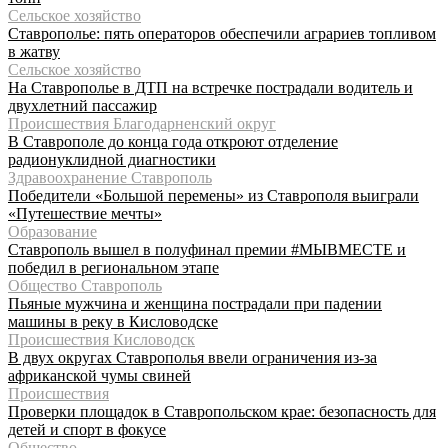
Сельское хозяйство
Ставрополье: пять операторов обеспечили аграриев топливом
в жатву
Сельское хозяйство
На Ставрополье в ДТП на встречке пострадали водитель и
двухлетний пассажир
Происшествия Благодарненский округ
В Ставрополе до конца года откроют отделение
радионуклидной диагностики
Здравоохранение Ставрополь
Победители «Большой перемены» из Ставрополя выиграли
«Путешествие мечты»
Образование
Ставрополь вышел в полуфинал премии #МЫВМЕСТЕ и
победил в региональном этапе
Общество Ставрополь
Пьяные мужчина и женщина пострадали при падении
машины в реку в Кисловодске
Происшествия Кисловодск
В двух округах Ставрополья ввели ограничения из-за
африканской чумы свиней
Происшествия
Проверки площадок в Ставропольском крае: безопасность для
детей и спорт в фокусе
Общество