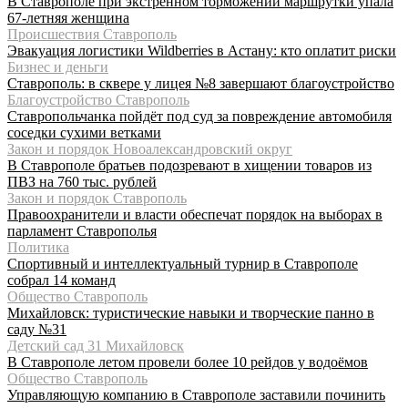
В Ставрополе при экстренном торможении маршрутки упала
67-летняя женщина
Происшествия Ставрополь
Эвакуация логистики Wildberries в Астану: кто оплатит риски
Бизнес и деньги
Ставрополь: в сквере у лицея №8 завершают благоустройство
Благоустройство Ставрополь
Ставропольчанка пойдёт под суд за повреждение автомобиля
соседки сухими ветками
Закон и порядок Новоалександровский округ
В Ставрополе братьев подозревают в хищении товаров из
ПВЗ на 760 тыс. рублей
Закон и порядок Ставрополь
Правоохранители и власти обеспечат порядок на выборах в
парламент Ставрополья
Политика
Спортивный и интеллектуальный турнир в Ставрополе
собрал 14 команд
Общество Ставрополь
Михайловск: туристические навыки и творческие панно в
саду №31
Детский сад 31 Михайловск
В Ставрополе летом провели более 10 рейдов у водоёмов
Общество Ставрополь
Управляющую компанию в Ставрополе заставили починить