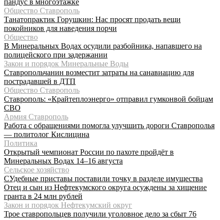
пандус в многоэтажке
Общество Ставрополь
Танатопрактик Горушкин: Нас просят продать вещи
покойников для наведения порчи
Общество
В Минеральных Водах осудили разбойника, напавшего на
полицейского при задержании
Закон и порядок Минеральные Воды
Ставропольчанин возместит затраты на санавиацию для
пострадавшей в ДТП
Общество Ставрополь
Ставрополь: «Крайтеплоэнерго» отправил гумконвой бойцам
СВО
Армия Ставрополь
Работа с обращениями помогла улучшить дороги Ставрополья
— политолог Кислицина
Политика
Открытый чемпионат России по пахоте пройдёт в
Минеральных Водах 14–16 августа
Сельское хозяйство
СУдебные приставы поставили точку в разделе имущества
Отец и сын из Нефтекумского округа осуждены за хищение
гранта в 24 млн рублей
Закон и порядок Нефтекумский округ
Трое ставропольцев получили уголовное дело за сбыт 76