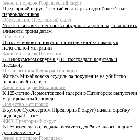
Закон и порядок Георгиевский округ
Предгорный округ: 1 сентября за парты сядут более 2 тыс.
первоклассников
Образование Предгорный округ
Уголовная ответственность побудила ставропольца выплатить
алименты троим детям
Общество
Пять лет колонии получил пятигорчанин за помощь в
нелегальной миграции
Закон и порядок Пятигорск
В Левокумском округе в ДТП пострадали водитель и
пассажир
Происшествия Левокумский округ
Житель Михайловска осудили за покушение на убийство
парня своей подруги
Закон и порядок Михайловск
К 125-летию Лермонтовской галереи в Пятигорске выпустили
маркированный конверт
Общество Пятигорск
В хуторе Сухоозёрном (Предгорный округ) начали стройку
водовода 11,5 км
ЖКХ Предгорный округ
В Георгиевске подрядчика осудят за дешёвые насосы в доме
для переселенцев
Закон и порядок Георгиевск