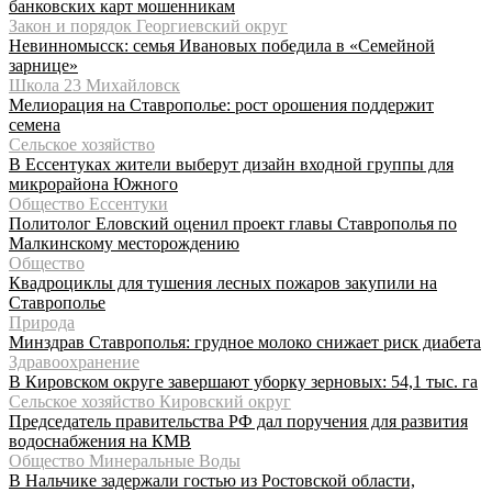
банковских карт мошенникам
Закон и порядок Георгиевский округ
Невинномысск: семья Ивановых победила в «Семейной
зарнице»
Школа 23 Михайловск
Мелиорация на Ставрополье: рост орошения поддержит
семена
Сельское хозяйство
В Ессентуках жители выберут дизайн входной группы для
микрорайона Южного
Общество Ессентуки
Политолог Еловский оценил проект главы Ставрополья по
Малкинскому месторождению
Общество
Квадроциклы для тушения лесных пожаров закупили на
Ставрополье
Природа
Минздрав Ставрополья: грудное молоко снижает риск диабета
Здравоохранение
В Кировском округе завершают уборку зерновых: 54,1 тыс. га
Сельское хозяйство Кировский округ
Председатель правительства РФ дал поручения для развития
водоснабжения на КМВ
Общество Минеральные Воды
В Нальчике задержали гостью из Ростовской области,