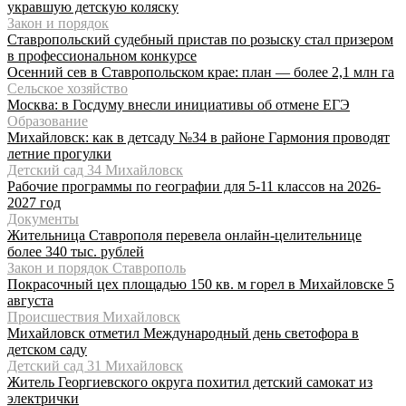
укравшую детскую коляску
Закон и порядок
Ставропольский судебный пристав по розыску стал призером
в профессиональном конкурсе
Осенний сев в Ставропольском крае: план — более 2,1 млн га
Сельское хозяйство
Москва: в Госдуму внесли инициативы об отмене ЕГЭ
Образование
Михайловск: как в детсаду №34 в районе Гармония проводят
летние прогулки
Детский сад 34 Михайловск
Рабочие программы по географии для 5-11 классов на 2026-
2027 год
Документы
Жительница Ставрополя перевела онлайн-целительнице
более 340 тыс. рублей
Закон и порядок Ставрополь
Покрасочный цех площадью 150 кв. м горел в Михайловске 5
августа
Происшествия Михайловск
Михайловск отметил Международный день светофора в
детском саду
Детский сад 31 Михайловск
Житель Георгиевского округа похитил детский самокат из
электрички