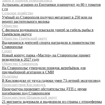
Закон и порядок Новопавловск
Астрахань: аграрии из Енотаевки планируют до 80 т томатов
с га
Сельское хозяйство
Учёный из Ставрополя получил мегагрант в 250 млн на
рецепт растительного молока
Общество
С филиала водоканала взыскали ущерб за гибель рыбы в
Грачёвском округе
Общество Грачёвский округ
Выдающихся деятелей спорта наградили в правительстве
Ставрополья
Спорт
Новый корпус парка «Мастер» на Ставрополье примет
резидентов в 2027 году
Общество Ставрополь
На Ставрополье утвердили порядок жеребьёвок для
предвыборной агитации в СМИ
Политика
В Кисловодске от укуса гадюки умер 73-летний экскурсовод
Происшествия Кисловодск
Прокуратура проверяет обстоятельства ДТП с двумя
погибшими под Ставрополем
Происшествия Шпаковский округ
21 мигранта задержали и выдворили из страны с птицефермы