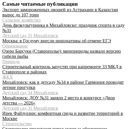
Самые читаемые публикации
Экспорт замороженных овощей из Астрахани в Казахстан
вырос до 107 тонн
Сельское хозяйство
День физкультурника в Михайловске: праздник спорта в саду
№31
Детский сад 31 Михайловск
Москва: в Госдуму внесли инициативы об отмене ЕГЭ
Образование
Озеро Барсуки (Ставрополье): минприроды назвало версию
гибели рыбы
Природа
Строительный контроль запустят при капремонте 33 МКД в
Ставрополе и районах
ЖКХ
Михайловск: как в детсаду №34 в районе Гармония проводят
летние прогулки
Детский сад 34 Михайловск
Михайловск: ДОУ №31 заняло 2 место в конкурсе «Двор
детства — 2026»
Детский сад 31 Михайловск
Ирек Файзуллин: комфортная среда и развитие территорий в
Москве
Строительство
Ставрополец предстанет перед судом за обеспечение