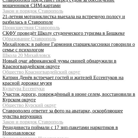
мошенников СИМ-картами
Закон и порядок Ставрополь
21-летняя мотоциклистка выехала на встречную полосу и
разбилась в Ставрополе
Происшествия Ставрополь
СКФУ проведёт Школу студенческого туризма в Бишкеке
Образование Ставрополь
Михайловск: в районе Гармония старшеклассники говорили о
семье с психологом
Школа 20 Михайловск
Новый очаг африканской чумы свиней обнаружили в
Красногвардейском округе
Общество Красногвардейский округ
Катрин Денёв встречает гостей и жителей Ессентуков на
красной дорожке музея
Культура Ессентуки
Участок дороги, повреждённый в июне селем, восстановили в
Курском округе
Общество Курский округ
Ставрополец ответит за фото на аватарке, оскорбляющее
чувства верующих
Закон и порядок Ставрополь
Рецидивиста поймали с 17 зип-пакетами наркотиков в
Новопавловске