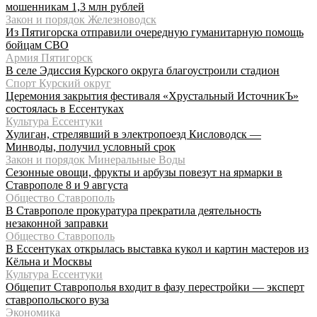
мошенникам 1,3 млн рублей
Закон и порядок Железноводск
Из Пятигорска отправили очередную гуманитарную помощь
бойцам СВО
Армия Пятигорск
В селе Эдиссия Курского округа благоустроили стадион
Спорт Курский округ
Церемония закрытия фестиваля «Хрустальный ИсточникЪ»
состоялась в Ессентуках
Культура Ессентуки
Хулиган, стрелявший в электропоезд Кисловодск —
Минводы, получил условный срок
Закон и порядок Минеральные Воды
Сезонные овощи, фрукты и арбузы повезут на ярмарки в
Ставрополе 8 и 9 августа
Общество Ставрополь
В Ставрополе прокуратура прекратила деятельность
незаконной заправки
Общество Ставрополь
В Ессентуках открылась выставка кукол и картин мастеров из
Кёльна и Москвы
Культура Ессентуки
Общепит Ставрополья входит в фазу перестройки — эксперт
ставропольского вуза
Экономика