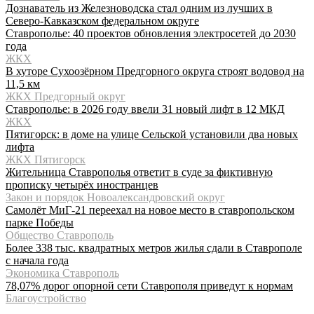
Дознаватель из Железноводска стал одним из лучших в
Северо-Кавказском федеральном округе
Ставрополье: 40 проектов обновления электросетей до 2030
года
ЖКХ
В хуторе Сухоозёрном Предгорного округа строят водовод на
11,5 км
ЖКХ Предгорный округ
Ставрополье: в 2026 году ввели 31 новый лифт в 12 МКД
ЖКХ
Пятигорск: в доме на улице Сельской установили два новых
лифта
ЖКХ Пятигорск
Жительница Ставрополья ответит в суде за фиктивную
прописку четырёх иностранцев
Закон и порядок Новоалександровский округ
Самолёт МиГ-21 переехал на новое место в ставропольском
парке Победы
Общество Ставрополь
Более 338 тыс. квадратных метров жилья сдали в Ставрополе
с начала года
Экономика Ставрополь
78,07% дорог опорной сети Ставрополя приведут к нормам
Благоустройство