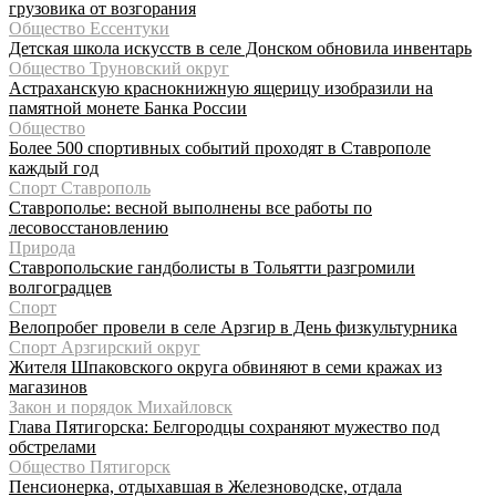
грузовика от возгорания
Общество Ессентуки
Детская школа искусств в селе Донском обновила инвентарь
Общество Труновский округ
Астраханскую краснокнижную ящерицу изобразили на
памятной монете Банка России
Общество
Более 500 спортивных событий проходят в Ставрополе
каждый год
Спорт Ставрополь
Ставрополье: весной выполнены все работы по
лесовосстановлению
Природа
Ставропольские гандболисты в Тольятти разгромили
волгоградцев
Спорт
Велопробег провели в селе Арзгир в День физкультурника
Спорт Арзгирский округ
Жителя Шпаковского округа обвиняют в семи кражах из
магазинов
Закон и порядок Михайловск
Глава Пятигорска: Белгородцы сохраняют мужество под
обстрелами
Общество Пятигорск
Пенсионерка, отдыхавшая в Железноводске, отдала