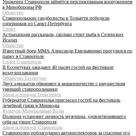
Уроженец Ставрополя займётся перспективным вооружением
в Минобороны РФ
Общество
Ставропольские гандболисты в Тольятти победили
соперников из Санкт-Петербурга
Спорт
Астраханцам рассказали, сколько стоит рыба в Селенских
Исадах
Общество
Известный боец ММА Александр Емельяненко прогулялся по
парку в Ставрополе
Спорт Ставрополь
В Ессентуках ожидают 40 тысяч гостей на фестивале
воздухоплавания
Общество Ессентуки
Двух адвокатов обвиняют в мошенничестве с имуществом
умершей ставропольчанки
Закон и порядок Георгиевск
Губернатор Ставрополья пригласил гостей на фестиваль
лечебной грязи в Минводы
Культура Минеральные Воды
Полиция установит личность мужчины, удовлетворявшего
себя на улице Ставрополя
Закон и порядок Ставрополь
Ставрополец поблагодарил автоинспекторов за спасение его