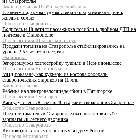
на Ставрополье
Закон и порядок Изобильненский округ
Главным подарком судьбы ставропольцы назвали детей,
жизнь и семью
Общество Ставрополь
Водитель и 18-летняя пассажирка погибли в двойном ДТП на
подъезде к Ставрополю
Происшествия Шпаковский округ
Продажи топлива на Ставрополье стабилизировались на
уровне 2,5 тыс. тонн в сутки
Экономика
Загоревшуюся хозпостройку тушили в Невинномысске
Происшествия Невинномысск
МВД показало, как курьеры из Ростова обобрали
ставропольских стариков на 11 млн
Закон и порядок
Ребёнка на электровелосипеде сбили в Пятигорске
Происшествия Пятигорск
Капсулу в честь 85-летия 49-й армии заложили в Ставрополе
Общество Ставрополь
Предприниматель в Ставрополе пытался оставить без
зарплаты 78-летнего дворника
Общество Ставрополь
Кисловодск в топ-3 по чистому воздуху России
Природа Кисловодск