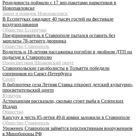
Рецидивиста поймали с 17 зип-пакетами наркотиков в
Новопавловске
Закон и порядок Новопавловск
В Ессентуках ожидают 40 тысяч гостей на фестивале
воздухоплавания
Общество Ессентуки
Предприниматель в Ставрополе пытался оставить без
зарплаты 78-летнего дворника
Общество Ставрополь
Водитель и 18-летняя пассажирка погибли в двойном ДТП на
подъезде к Ставрополю
Происшествия Шпаковский округ
Ставропольские гандболисты в Тольятти победили
соперников из Санкт-Петербурга
Спорт
В библиотеке села Летняя Ставка откроют детский культурно-
просветительский центр
Культура
Астраханцам рассказали, сколько стоит рыба в Селенских
Исадах
Общество
Капсулу в честь 85-летия 49-й армии заложили в Ставрополе
Общество Ставрополь
Уроженец Ставрополя займётся перспективным вооружением
в Минобороны РФ