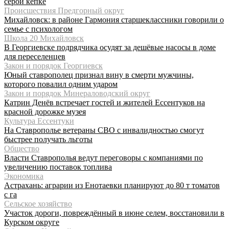
серой кепке
Происшествия Предгорный округ
Михайловск: в районе Гармония старшеклассники говорили о
семье с психологом
Школа 20 Михайловск
В Георгиевске подрядчика осудят за дешёвые насосы в доме
для переселенцев
Закон и порядок Георгиевск
Юный ставрополец признал вину в смерти мужчины,
которого повалил одним ударом
Закон и порядок Минераловодский округ
Катрин Денёв встречает гостей и жителей Ессентуков на
красной дорожке музея
Культура Ессентуки
На Ставрополье ветераны СВО с инвалидностью смогут
быстрее получать льготы
Общество
Власти Ставрополья ведут переговоры с компаниями по
увеличению поставок топлива
Экономика
Астрахань: аграрии из Енотаевки планируют до 80 т томатов
с га
Сельское хозяйство
Участок дороги, повреждённый в июне селем, восстановили в
Курском округе