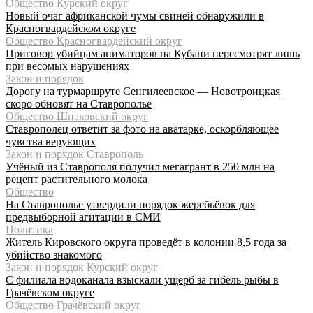
Общество Курский округ
Новый очаг африканской чумы свиней обнаружили в
Красногвардейском округе
Общество Красногвардейский округ
Приговор убийцам аниматоров на Кубани пересмотрят лишь
при весомых нарушениях
Закон и порядок
Дорогу на турмаршруте Сенгилеевское — Новотроицкая
скоро обновят на Ставрополье
Общество Шпаковский округ
Ставрополец ответит за фото на аватарке, оскорбляющее
чувства верующих
Закон и порядок Ставрополь
Учёный из Ставрополя получил мегагрант в 250 млн на
рецепт растительного молока
Общество
На Ставрополье утвердили порядок жеребьёвок для
предвыборной агитации в СМИ
Политика
Житель Кировского округа проведёт в колонии 8,5 года за
убийство знакомого
Закон и порядок Курский округ
С филиала водоканала взыскали ущерб за гибель рыбы в
Грачёвском округе
Общество Грачёвский округ