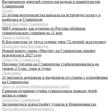
Выдающихся деятелей спорта наградили в правительстве
Ставрополья
Спорт
21-летняя мотоциклистка выехала на встречную полосу и
разбилась в Ставрополе
Происшествия Ставрополь
МВД показало, как курьеры из Ростова обобрали
ставропольских стариков на 11 млн
Закон и порядок
В Кисловодске от укуса гадюки умер 73-летний экскурсовод
Происшествия Кисловодск
Новый корпус парка «Мастер» на Ставрополье примет
резидентов в 2027 году
Общество Ставрополь
Продажи топлива на Ставрополье стабилизировались на
уровне 2,5 тыс. тонн в сутки
Экономика
21 мигранта задержали и выдворили из страны с птицефермы
на Ставрополье
Закон и порядок Изобильненский округ
Главным подарком судьбы ставропольцы назвали детей,
жизнь и семью
Общество Ставрополь
Загоревшуюся хозпостройку тушили в Невинномысске
Происшествия Невинномысск