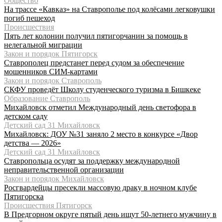
Общество
На трассе «Кавказ» на Ставрополье под колёсами легковушки
погиб пешеход
Происшествия
Пять лет колонии получил пятигорчанин за помощь в
нелегальной миграции
Закон и порядок Пятигорск
Ставрополец предстанет перед судом за обеспечение
мошенников СИМ-картами
Закон и порядок Ставрополь
СКФУ проведёт Школу студенческого туризма в Бишкеке
Образование Ставрополь
Михайловск отметил Международный день светофора в
детском саду
Детский сад 31 Михайловск
Михайловск: ДОУ №31 заняло 2 место в конкурсе «Двор
детства — 2026»
Детский сад 31 Михайловск
Ставропольца осудят за поддержку международной
неправительственной организации
Закон и порядок Михайловск
Росгвардейцы пресекли массовую драку в ночном клубе
Пятигорска
Происшествия Пятигорск
В Предгорном округе пятый день ищут 50-летнего мужчину в