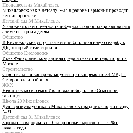
Происшествия Михайловск
Михайловск: как в детсаду №34 в районе Гармония проводят
летние прогулки
Детский сад 34 Михайловск
Уголовная ответственность побудила ставропольца выплатить
алименты троим детям
Общество
В Кисловодске супруги отметили бриллиантовую свадьбу в
ДК, который сами строили
Общество Кисловодск
Ирек Файзуллин: комфортная среда и развитие территорий в
Москве
Строительство
Строительный контроль запустят при капремонте 33 МКД в
Ставрополе и районах
ЖКХ
Невинномысск: семья Ивановых победила в «Семейной
зарнице»
Школа 23 Михайловск
День физкультурника в Михайловске: праздник спорта в саду
№31
Детский сад 31 Михайловск
Зарплаты сварщиков на Ставрополье выросли на 121% с
начала года