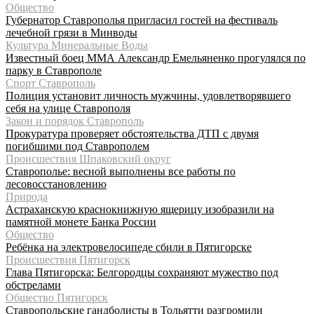
Общество
Губернатор Ставрополья пригласил гостей на фестиваль
лечебной грязи в Минводы
Культура Минеральные Воды
Известный боец ММА Александр Емельяненко прогулялся по
парку в Ставрополе
Спорт Ставрополь
Полиция установит личность мужчины, удовлетворявшего
себя на улице Ставрополя
Закон и порядок Ставрополь
Прокуратура проверяет обстоятельства ДТП с двумя
погибшими под Ставрополем
Происшествия Шпаковский округ
Ставрополье: весной выполнены все работы по
лесовосстановлению
Природа
Астраханскую краснокнижную ящерицу изобразили на
памятной монете Банка России
Общество
Ребёнка на электровелосипеде сбили в Пятигорске
Происшествия Пятигорск
Глава Пятигорска: Белгородцы сохраняют мужество под
обстрелами
Общество Пятигорск
Ставропольские гандболисты в Тольятти разгромили