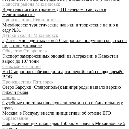
Новости района Михайловск
Водитель погиб в тройном ДТП вечером 5 августа в
Невинномысске
Происшествия Невинномысск
Михайловск: туристические навыки и творческие панно в
саду №31
Детский сад 31 Михайловск
2,7 тыс. многодетных семей Ставрополя получили средства на
подготовку к школе
Общество Ставрополь
Экспорт замороженных овощей из Астрахани в Казахстан
вырос до 107 тонн
Сельское хозяйство
На Ставрополье обезвредили артиллерийский снаряд времён
ВОВ
Происшествия Пятигорск
Озеро Барсуки (Ставрополье): минприроды назвало версию
гибели рыбы
Природа
Судебные приставы прослушали лекцию по избирательному
праву
Москва: в Госдуму внесли инициативы об отмене ЕГЭ
Образование
Покрасочный цех площадью 150 кв. м горел в Михайловске 5
августа