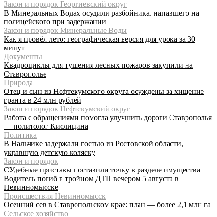
Закон и порядок Георгиевский округ
В Минеральных Водах осудили разбойника, напавшего на
полицейского при задержании
Закон и порядок Минеральные Воды
Как я провёл лето: географическая версия для урока за 30
минут
Документы
Квадроциклы для тушения лесных пожаров закупили на
Ставрополье
Природа
Отец и сын из Нефтекумского округа осуждены за хищение
гранта в 24 млн рублей
Закон и порядок Нефтекумский округ
Работа с обращениями помогла улучшить дороги Ставрополья
— политолог Кислицина
Политика
В Нальчике задержали гостью из Ростовской области,
укравшую детскую коляску
Закон и порядок
СУдебные приставы поставили точку в разделе имущества
Водитель погиб в тройном ДТП вечером 5 августа в
Невинномысске
Происшествия Невинномысск
Осенний сев в Ставропольском крае: план — более 2,1 млн га
Сельское хозяйство