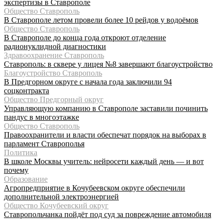
экспертизы в Ставрополе
Общество Ставрополь
В Ставрополе летом провели более 10 рейдов у водоёмов
Общество Ставрополь
В Ставрополе до конца года откроют отделение
радионуклидной диагностики
Здравоохранение Ставрополь
Ставрополь: в сквере у лицея №8 завершают благоустройство
Благоустройство Ставрополь
В Предгорном округе с начала года заключили 94
соцконтракта
Общество Предгорный округ
Управляющую компанию в Ставрополе заставили починить
пандус в многоэтажке
Общество Ставрополь
Правоохранители и власти обеспечат порядок на выборах в
парламент Ставрополья
Политика
В школе Москвы учитель: нейросети каждый день — и вот
почему
Образование
Агропредприятие в Кочубеевском округе обеспечили
дополнительной электроэнергией
Общество Кочубеевский округ
Ставропольчанка пойдёт под суд за повреждение автомобиля