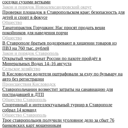
соседки сухими ветками
Закон и порядок Новоалександровский округ
Проверки площадок в Ставропольском крае: безопасность для
детей и спорт в фокусе
Общество
Танатопрактик Горушкин: Нас просят продать вещи
покойников для наведения порчи
Общество
В Ставрополе братьев подозревают в хищении товаров из
ПВЗ на 760 тыс. рублей
Закон и порядок Ставрополь
Открытый чемпионат России по пахоте пройдёт в
Минеральных Водах 14–16 августа
Сельское хозяйство
В Кисловодске водителя оштрафовали за езду по бульвару на
авто без регистрации
Происшествия Кисловодск
Ставропольчанин возместит затраты на санавиацию для
пострадавшей в ДТП
Общество Ставрополь
Спортивный и интеллектуальный турнир в Ставрополе
собрал 14 команд
Общество Ставрополь
Трое ставропольцев получили уголовное дело за сбыт 76
банковских карт мошенникам