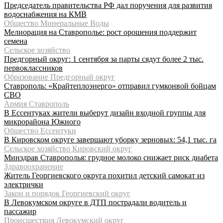
Председатель правительства РФ дал поручения для развития
водоснабжения на КМВ
Общество Минеральные Воды
Мелиорация на Ставрополье: рост орошения поддержит
семена
Сельское хозяйство
Предгорный округ: 1 сентября за парты сядут более 2 тыс.
первоклассников
Образование Предгорный округ
Ставрополь: «Крайтеплоэнерго» отправил гумконвой бойцам
СВО
Армия Ставрополь
В Ессентуках жители выберут дизайн входной группы для
микрорайона Южного
Общество Ессентуки
В Кировском округе завершают уборку зерновых: 54,1 тыс. га
Сельское хозяйство Кировский округ
Минздрав Ставрополья: грудное молоко снижает риск диабета
Здравоохранение
Житель Георгиевского округа похитил детский самокат из
электрички
Закон и порядок Георгиевский округ
В Левокумском округе в ДТП пострадали водитель и
пассажир
Происшествия Левокумский округ