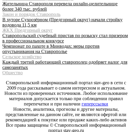
Жительница Ставрополя перевела онлайн-целительнице
более 340 тыс. рублей
Закон и порядок Ставрополь
В хуторе Сухоозёрном (Предгорный округ) начали стройку
водовода 11,5 км
ЖКХ Предгорный округ
Ставропольский судебный пристав по розыску стал призером
в профессиональном конкурсе
Чемпионат по пахоте в Минводах: меры против
опустынивания на Ставрополье
Сельское хозяйство
Каждый третий работающий ставрополец одобряет налог для
самозанятых
Общество
Ставропольский информационный портал stav-geo в сети с
2009 года рассказывает о самом интересном и актуальном.
Новости из проверенных источников. Любое использование
материалов допускается только при соблюдении правил
перепечатки и при наличии
гиперссылки
Новости, аналитика, прогнозы и другие материалы,
представленные на данном сайте, не являются офертой или
рекомендацией к покупке или продаже каких-либо активов
Все права защищены © Ставропольский информационный
портал stav-geo.ru