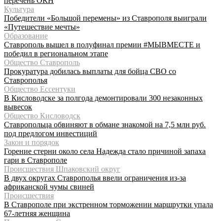
перечень ОКН
Культура
Победители «Большой перемены» из Ставрополя выиграли
«Путешествие мечты»
Образование
Ставрополь вышел в полуфинал премии #МЫВМЕСТЕ и
победил в региональном этапе
Общество Ставрополь
Прокуратура добилась выплаты для бойца СВО со
Ставрополья
Общество Ессентуки
В Кисловодске за полгода демонтировали 300 незаконных
вывесок
Общество Кисловодск
Ставропольца обвиняют в обмане знакомой на 7,5 млн руб.
под предлогом инвестиций
Закон и порядок
Горение стерни около села Надежда стало причиной запаха
гари в Ставрополе
Происшествия Шпаковский округ
В двух округах Ставрополья ввели ограничения из-за
африканской чумы свиней
Происшествия
В Ставрополе при экстренном торможении маршрутки упала
67-летняя женщина