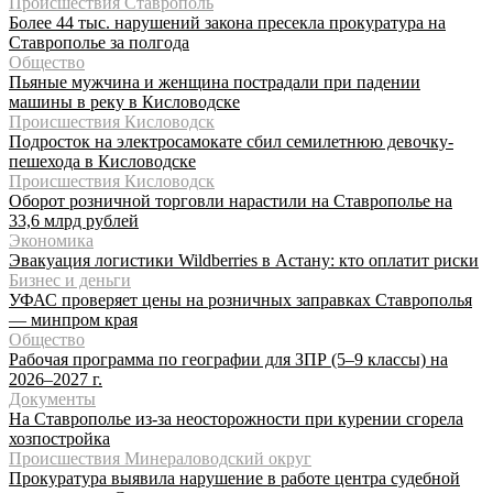
Происшествия Ставрополь
Более 44 тыс. нарушений закона пресекла прокуратура на
Ставрополье за полгода
Общество
Пьяные мужчина и женщина пострадали при падении
машины в реку в Кисловодске
Происшествия Кисловодск
Подросток на электросамокате сбил семилетнюю девочку-
пешехода в Кисловодске
Происшествия Кисловодск
Оборот розничной торговли нарастили на Ставрополье на
33,6 млрд рублей
Экономика
Эвакуация логистики Wildberries в Астану: кто оплатит риски
Бизнес и деньги
УФАС проверяет цены на розничных заправках Ставрополья
— минпром края
Общество
Рабочая программа по географии для ЗПР (5–9 классы) на
2026–2027 г.
Документы
На Ставрополье из-за неосторожности при курении сгорела
хозпостройка
Происшествия Минераловодский округ
Прокуратура выявила нарушение в работе центра судебной