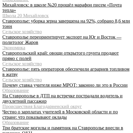
Михайловск: в школе №20 прошёл марафон писем «Почта
тепла»
Школа 20 Михайловск
Ставрополье: уборка зерна завершена на 92%, собрано 8,6 млн
тонн
Сельское хозяйство
Ставрополье переориентирует экспорт на Юг и Восток —
политолог Жаров
Экономика
Ставропольский край: овощи открытого грунта продают
прямо с полей
Сельское хозяйство
Ставрополье: пять операторов обеспечили аграриев топливом
в жатву
Сельское хозяйство
Почему ставка учителя ниже МРОТ: законно ли это в России
Образование
На Ставрополье в ДТП на встречке пострадали водитель и
двухлетний пассажир
Происшествия Благодарненский округ
Честно о зарплатах учителей в Московской области и по
стране: что показывают оклады
Образование
Три братские могилы и памятник на Ставрополье внесли в