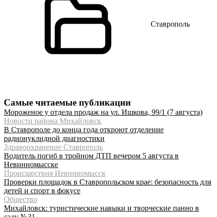
Ставрополь
Самые читаемые публикации
Мороженое у отдела продаж на ул. Ишкова, 99/1 (7 августа)
Новости района Михайловск
В Ставрополе до конца года откроют отделение
радионуклидной диагностики
Здравоохранение Ставрополь
Водитель погиб в тройном ДТП вечером 5 августа в
Невинномысске
Происшествия Невинномысск
Проверки площадок в Ставропольском крае: безопасность для
детей и спорт в фокусе
Общество
Михайловск: туристические навыки и творческие панно в
саду №31