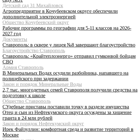
Детский сад 31 Михайловск
Агропредприятие в Кочубеевском округе обеспечили
дополнительной электроэнергией
Общество Кочубеевский округ
Рабочие программы по географии для 5-11 классов на 2026-
2027 год
Документы
Ставрополь: в сквере у лицея №8 завершают благоустройство
Благоустройство Ставрополь
Ставрополь: «Крайтеплоэнерго» отправил гумконвой бойцам
СВО
Армия Ставрополь
В Минеральных Водах осудили разбойника, напавшего на
полицейского при задержании
Закон и порядок Минеральные Воды
2,7 тыс. многодетных семей Ставрополя получили средства на
подготовку к школе
Общество Ставрополь
СУдебные приставы поставили точку в разделе имущества
Отец и сын из Нефтекумского округа осуждены за хищение
гранта в 24 млн рублей
Закон и порядок Нефтекумский округ
Ирек Файзуллин: комфортная среда и развитие территорий в
Москве