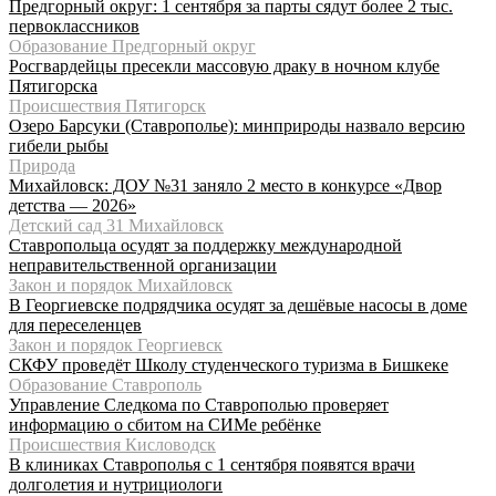
Предгорный округ: 1 сентября за парты сядут более 2 тыс.
первоклассников
Образование Предгорный округ
Росгвардейцы пресекли массовую драку в ночном клубе
Пятигорска
Происшествия Пятигорск
Озеро Барсуки (Ставрополье): минприроды назвало версию
гибели рыбы
Природа
Михайловск: ДОУ №31 заняло 2 место в конкурсе «Двор
детства — 2026»
Детский сад 31 Михайловск
Ставропольца осудят за поддержку международной
неправительственной организации
Закон и порядок Михайловск
В Георгиевске подрядчика осудят за дешёвые насосы в доме
для переселенцев
Закон и порядок Георгиевск
СКФУ проведёт Школу студенческого туризма в Бишкеке
Образование Ставрополь
Управление Следкома по Ставрополью проверяет
информацию о сбитом на СИМе ребёнке
Происшествия Кисловодск
В клиниках Ставрополья с 1 сентября появятся врачи
долголетия и нутрициологи