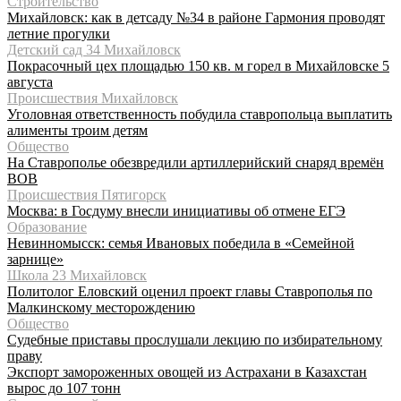
Строительство
Михайловск: как в детсаду №34 в районе Гармония проводят
летние прогулки
Детский сад 34 Михайловск
Покрасочный цех площадью 150 кв. м горел в Михайловске 5
августа
Происшествия Михайловск
Уголовная ответственность побудила ставропольца выплатить
алименты троим детям
Общество
На Ставрополье обезвредили артиллерийский снаряд времён
ВОВ
Происшествия Пятигорск
Москва: в Госдуму внесли инициативы об отмене ЕГЭ
Образование
Невинномысск: семья Ивановых победила в «Семейной
зарнице»
Школа 23 Михайловск
Политолог Еловский оценил проект главы Ставрополья по
Малкинскому месторождению
Общество
Судебные приставы прослушали лекцию по избирательному
праву
Экспорт замороженных овощей из Астрахани в Казахстан
вырос до 107 тонн