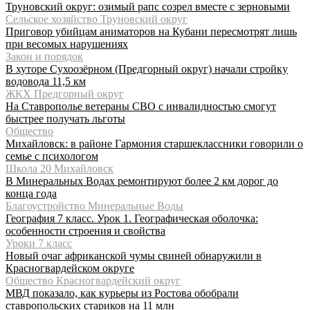
Труновский округ: озимый рапс созрел вместе с зерновыми
Сельское хозяйство Труновский округ
Приговор убийцам аниматоров на Кубани пересмотрят лишь
при весомых нарушениях
Закон и порядок
В хуторе Сухоозёрном (Предгорный округ) начали стройку
водовода 11,5 км
ЖКХ Предгорный округ
На Ставрополье ветераны СВО с инвалидностью смогут
быстрее получать льготы
Общество
Михайловск: в районе Гармония старшеклассники говорили о
семье с психологом
Школа 20 Михайловск
В Минеральных Водах ремонтируют более 2 км дорог до
конца года
Благоустройство Минеральные Воды
География 7 класс. Урок 1. Географическая оболочка:
особенности строения и свойства
Уроки 7 класс
Новый очаг африканской чумы свиней обнаружили в
Красногвардейском округе
Общество Красногвардейский округ
МВД показало, как курьеры из Ростова обобрали
ставропольских стариков на 11 млн