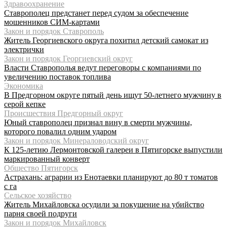
Здравоохранение
Ставрополец предстанет перед судом за обеспечение
мошенников СИМ-картами
Закон и порядок Ставрополь
Житель Георгиевского округа похитил детский самокат из
электрички
Закон и порядок Георгиевский округ
Власти Ставрополья ведут переговоры с компаниями по
увеличению поставок топлива
Экономика
В Предгорном округе пятый день ищут 50-летнего мужчину в
серой кепке
Происшествия Предгорный округ
Юный ставрополец признал вину в смерти мужчины,
которого повалил одним ударом
Закон и порядок Минераловодский округ
К 125-летию Лермонтовской галереи в Пятигорске выпустили
маркированный конверт
Общество Пятигорск
Астрахань: аграрии из Енотаевки планируют до 80 т томатов
с га
Сельское хозяйство
Житель Михайловска осудили за покушение на убийство
парня своей подруги
Закон и порядок Михайловск