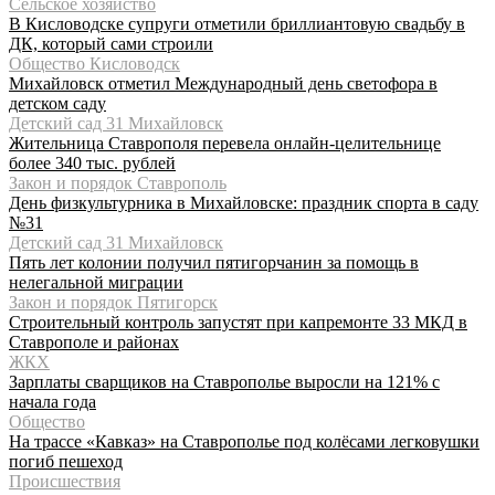
Сельское хозяйство
В Кисловодске супруги отметили бриллиантовую свадьбу в
ДК, который сами строили
Общество Кисловодск
Михайловск отметил Международный день светофора в
детском саду
Детский сад 31 Михайловск
Жительница Ставрополя перевела онлайн-целительнице
более 340 тыс. рублей
Закон и порядок Ставрополь
День физкультурника в Михайловске: праздник спорта в саду
№31
Детский сад 31 Михайловск
Пять лет колонии получил пятигорчанин за помощь в
нелегальной миграции
Закон и порядок Пятигорск
Строительный контроль запустят при капремонте 33 МКД в
Ставрополе и районах
ЖКХ
Зарплаты сварщиков на Ставрополье выросли на 121% с
начала года
Общество
На трассе «Кавказ» на Ставрополье под колёсами легковушки
погиб пешеход
Происшествия