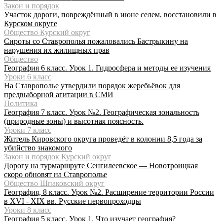
Закон и порядок
Участок дороги, повреждённый в июне селем, восстановили в
Курском округе
Общество Курский округ
Сироты со Ставрополья пожаловались Бастрыкину на
нарушения их жилищных прав
Общество
География 6 класс. Урок 1. Гидросфера и методы ее изучения
Уроки 6 класс
На Ставрополье утвердили порядок жеребьёвок для
предвыборной агитации в СМИ
Политика
География 7 класс. Урок №2. Географическая зональность
(природные зоны) и высотная поясность.
Уроки 7 класс
Житель Кировского округа проведёт в колонии 8,5 года за
убийство знакомого
Закон и порядок Курский округ
Дорогу на турмаршруте Сенгилеевское — Новотроицкая
скоро обновят на Ставрополье
Общество Шпаковский округ
География, 8 класс. Урок №2. Расширение территории России
в XVI - XIX вв. Русские первопроходцы
Уроки 8 класс
География 5 класс. Урок 1. Что изучает география?