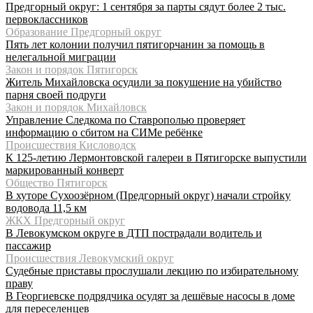
Предгорный округ: 1 сентября за парты сядут более 2 тыс.
первоклассников
Образование Предгорный округ
Пять лет колонии получил пятигорчанин за помощь в
нелегальной миграции
Закон и порядок Пятигорск
Житель Михайловска осудили за покушение на убийство
парня своей подруги
Закон и порядок Михайловск
Управление Следкома по Ставрополью проверяет
информацию о сбитом на СИМе ребёнке
Происшествия Кисловодск
К 125-летию Лермонтовской галереи в Пятигорске выпустили
маркированный конверт
Общество Пятигорск
В хуторе Сухоозёрном (Предгорный округ) начали стройку
водовода 11,5 км
ЖКХ Предгорный округ
В Левокумском округе в ДТП пострадали водитель и
пассажир
Происшествия Левокумский округ
Судебные приставы прослушали лекцию по избирательному
праву
В Георгиевске подрядчика осудят за дешёвые насосы в доме
для переселенцев