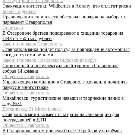
Благоустройство Ставрополь
Эвакуация логистики Wildberries в Астану: кто оплатит риски
Бизнес и деньги
Правоохранители и власти обеспечат порядок на выборах в
парламент Ставрополья
Политика
В Ставрополе братьев подозревают в хищении товаров из
ПВЗ на 760 тыс. рублей
Закон и порядок Ставрополь
Ставропольчанка пойдёт под суд за повреждение автомобиля
соседки сухими ветками
Закон и порядок Новоалександровский округ
Спортивный и интеллектуальный турнир в Ставрополе
собрал 14 команд
Общество Ставрополь
Управляющую компанию в Ставрополе заставили починить
пандус в многоэтажке
Общество Ставрополь
Михайловск: туристические навыки и творческие панно в
саду №31
Детский сад 31 Михайловск
Ставропольчанин возместит затраты на санавиацию для
пострадавшей в ДТП
Общество Ставрополь
В Ставрополе летом провели более 10 рейдов у водоёмов