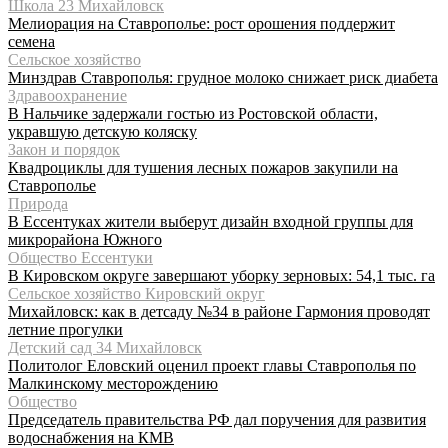
Школа 23 Михайловск
Мелиорация на Ставрополье: рост орошения поддержит
семена
Сельское хозяйство
Минздрав Ставрополья: грудное молоко снижает риск диабета
Здравоохранение
В Нальчике задержали гостью из Ростовской области,
укравшую детскую коляску
Закон и порядок
Квадроциклы для тушения лесных пожаров закупили на
Ставрополье
Природа
В Ессентуках жители выберут дизайн входной группы для
микрорайона Южного
Общество Ессентуки
В Кировском округе завершают уборку зерновых: 54,1 тыс. га
Сельское хозяйство Кировский округ
Михайловск: как в детсаду №34 в районе Гармония проводят
летние прогулки
Детский сад 34 Михайловск
Политолог Еловский оценил проект главы Ставрополья по
Малкинскому месторождению
Общество
Председатель правительства РФ дал поручения для развития
водоснабжения на КМВ