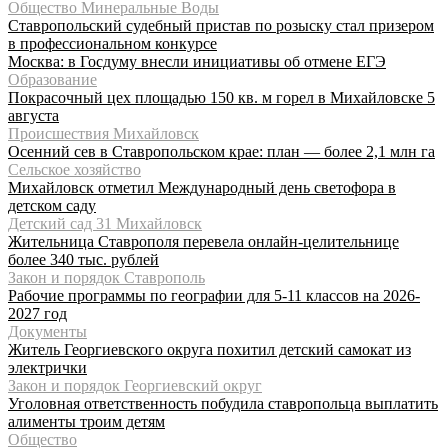
Общество Минеральные Воды
Ставропольский судебный пристав по розыску стал призером
в профессиональном конкурсе
Москва: в Госдуму внесли инициативы об отмене ЕГЭ
Образование
Покрасочный цех площадью 150 кв. м горел в Михайловске 5
августа
Происшествия Михайловск
Осенний сев в Ставропольском крае: план — более 2,1 млн га
Сельское хозяйство
Михайловск отметил Международный день светофора в
детском саду
Детский сад 31 Михайловск
Жительница Ставрополя перевела онлайн-целительнице
более 340 тыс. рублей
Закон и порядок Ставрополь
Рабочие программы по географии для 5-11 классов на 2026-
2027 год
Документы
Житель Георгиевского округа похитил детский самокат из
электрички
Закон и порядок Георгиевский округ
Уголовная ответственность побудила ставропольца выплатить
алименты троим детям
Общество