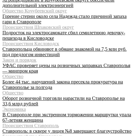
дополнительной электроэнергией
Общество Кочубеевский округ
Горение стерни около села Надежда стало причиной запаха
гари в Ставрополе
Происшествия Шпаковский округ
Подросток на электросамокате сбил семилетнюю девочку-
пешехода в Кисловодске
Происшествия Кисловодск
Ставропольца обвиняют в обмане знакомой на 7,5 млн руб.
под предлогом инвестиций
Закон и порядок
УФАС проверяет цены на розничных заправках Ставрополья
— минпром края
Общество
Более 44 тыс. нарушений закона пресекла прокуратура на
Ставрополье за полгода
Общество
Оборот розничной торговли нарастили на Ставрополье на
33,6 млрд рублей
Экономика
В Ставрополе при экстренном торможении маршрутки упала
67-летняя женщина
Происшествия Ставрополь
Ставрополь: в сквере у лицея №8 завершают благоустройство