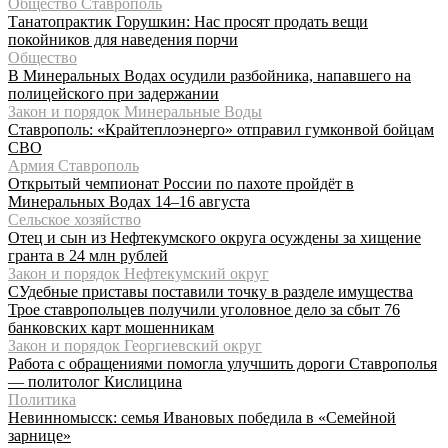
Общество Ставрополь
Танатопрактик Горушкин: Нас просят продать вещи
покойников для наведения порчи
Общество
В Минеральных Водах осудили разбойника, напавшего на
полицейского при задержании
Закон и порядок Минеральные Воды
Ставрополь: «Крайтеплоэнерго» отправил гумконвой бойцам
СВО
Армия Ставрополь
Открытый чемпионат России по пахоте пройдёт в
Минеральных Водах 14–16 августа
Сельское хозяйство
Отец и сын из Нефтекумского округа осуждены за хищение
гранта в 24 млн рублей
Закон и порядок Нефтекумский округ
СУдебные приставы поставили точку в разделе имущества
Трое ставропольцев получили уголовное дело за сбыт 76
банковских карт мошенникам
Закон и порядок Георгиевский округ
Работа с обращениями помогла улучшить дороги Ставрополья
— политолог Кислицина
Политика
Невинномысск: семья Ивановых победила в «Семейной
зарнице»