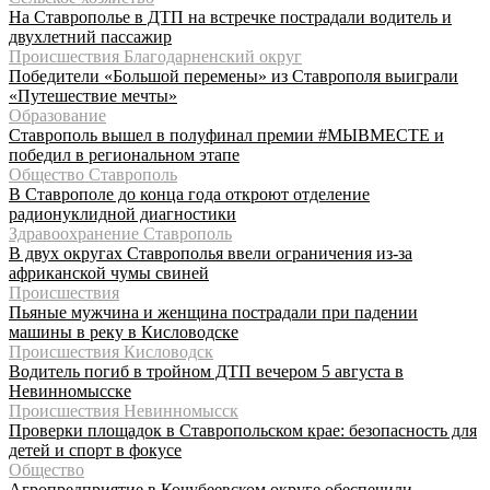
На Ставрополье в ДТП на встречке пострадали водитель и
двухлетний пассажир
Происшествия Благодарненский округ
Победители «Большой перемены» из Ставрополя выиграли
«Путешествие мечты»
Образование
Ставрополь вышел в полуфинал премии #МЫВМЕСТЕ и
победил в региональном этапе
Общество Ставрополь
В Ставрополе до конца года откроют отделение
радионуклидной диагностики
Здравоохранение Ставрополь
В двух округах Ставрополья ввели ограничения из-за
африканской чумы свиней
Происшествия
Пьяные мужчина и женщина пострадали при падении
машины в реку в Кисловодске
Происшествия Кисловодск
Водитель погиб в тройном ДТП вечером 5 августа в
Невинномысске
Происшествия Невинномысск
Проверки площадок в Ставропольском крае: безопасность для
детей и спорт в фокусе
Общество
Агропредприятие в Кочубеевском округе обеспечили