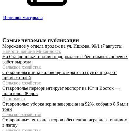
Источник материала
Самые читаемые публикации
Мороженое у отдела продаж на ул. Ишкова, 99/1 (7 августа)
Новости района Михайловск
На Ставрополье топливо подорожало: себестоимость полевых
работ выросла
Сельское хозяйство
Ставропольский край: овощи открытого грунта продают
прямо с полей
Сельское хозяйство
Ставрополье переориентирует экспорт на Юг и Восток —
политолог Жаров
Экономика
Ставрополье: уборка зерна завершена на 92%, собрано 8,6 млн
тонн
Сельское хозяйство
Ставрополье: пять операторов обеспечили аграриев топливом
в жатву
Сельское хозяйство