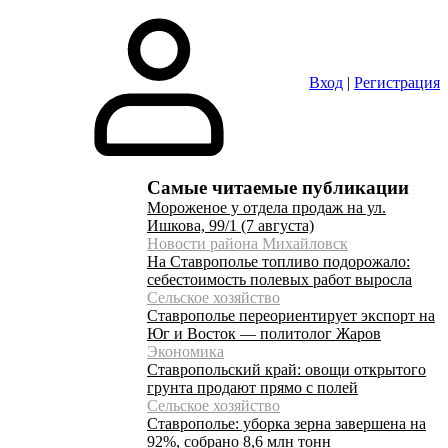
Вход
|
Регистрация
Самые читаемые публикации
Мороженое у отдела продаж на ул.
Ишкова, 99/1 (7 августа)
Новости района Михайловск
На Ставрополье топливо подорожало:
себестоимость полевых работ выросла
Сельское хозяйство
Ставрополье переориентирует экспорт на
Юг и Восток — политолог Жаров
Экономика
Ставропольский край: овощи открытого
грунта продают прямо с полей
Сельское хозяйство
Ставрополье: уборка зерна завершена на
92%, собрано 8,6 млн тонн