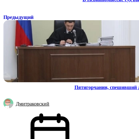
Предыдущий
Пятигорчанин, спешивший до
Дмитраковский