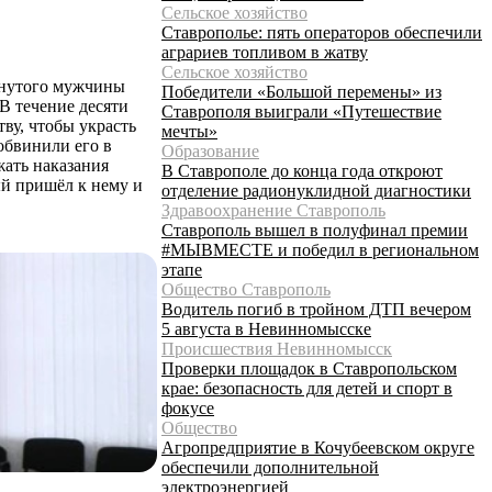
Сельское хозяйство
Ставрополье: пять операторов обеспечили
аграриев топливом в жатву
Сельское хозяйство
анутого мужчины
Победители «Большой перемены» из
 В течение десяти
Ставрополя выиграли «Путешествие
ву, чтобы украсть
мечты»
обвинили его в
Образование
жать наказания
В Ставрополе до конца года откроют
ый пришёл к нему и
отделение радионуклидной диагностики
Здравоохранение Ставрополь
Ставрополь вышел в полуфинал премии
#МЫВМЕСТЕ и победил в региональном
этапе
Общество Ставрополь
Водитель погиб в тройном ДТП вечером
5 августа в Невинномысске
Происшествия Невинномысск
Проверки площадок в Ставропольском
крае: безопасность для детей и спорт в
фокусе
Общество
Агропредприятие в Кочубеевском округе
обеспечили дополнительной
электроэнергией