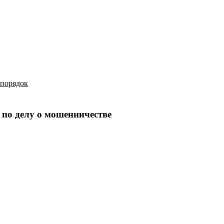
История
Путеводитель
Гео-образование
 порядок
по делу о мошенничестве