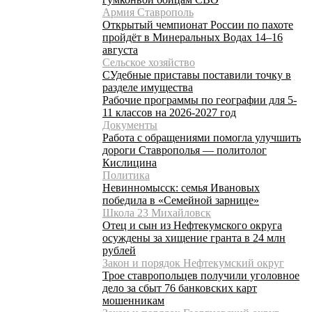
Армия Ставрополь
Открытый чемпионат России по пахоте
пройдёт в Минеральных Водах 14–16
августа
Сельское хозяйство
СУдебные приставы поставили точку в
разделе имущества
Рабочие программы по географии для 5-
11 классов на 2026-2027 год
Документы
Работа с обращениями помогла улучшить
дороги Ставрополья — политолог
Кислицина
Политика
Невинномысск: семья Ивановых
победила в «Семейной зарнице»
Школа 23 Михайловск
Отец и сын из Нефтекумского округа
осуждены за хищение гранта в 24 млн
рублей
Закон и порядок Нефтекумский округ
Трое ставропольцев получили уголовное
дело за сбыт 76 банковских карт
мошенникам