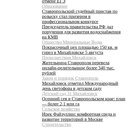
отмене ЕГЭ
Образование
Ставропольский судебный пристав по
розыску стал призером в
профессиональном конкурсе
Председатель правительства РФ дал
поручения для развития водоснабжения
на КМВ
Общество Минеральные Воды
Покрасочный цех площадью 150 кв. м
горел в Михайловске 5 августа
Происшествия Михайловск
Жительница Ставрополя перевела
онлайн-целительнице более 340 тыс.
рублей
Закон и порядок Ставрополь
Михайловск отметил Международный
день светофора в детском саду
Детский сад 31 Михайловск
Осенний сев в Ставропольском крае: план
— более 2,1 млн га
Сельское хозяйство
Ирек Файзуллин: комфортная среда и
развитие территорий в Москве
Строительство