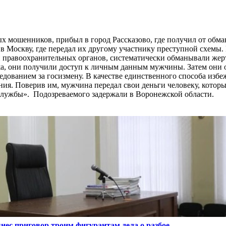
х мошенников, прибыл в город Рассказово, где получил от обм
 в Москву, где передал их другому участнику преступной схемы.
 правоохранительных органов, систематически обманывали жерт
ажа, они получили доступ к личным данным мужчины. Затем они 
ованием за госизмену. В качестве единственного способа избе
ия. Поверив им, мужчина передал свои деньги человеку, котор
службы». Подозреваемого задержали в Воронежской области.
нес приговор троим фигурантам дела о разбое