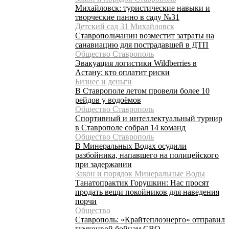
Михайловск: туристические навыки и
творческие панно в саду №31
Детский сад 31 Михайловск
Ставропольчанин возместит затраты на
санавиацию для пострадавшей в ДТП
Общество Ставрополь
Эвакуация логистики Wildberries в
Астану: кто оплатит риски
Бизнес и деньги
В Ставрополе летом провели более 10
рейдов у водоёмов
Общество Ставрополь
Спортивный и интеллектуальный турнир
в Ставрополе собрал 14 команд
Общество Ставрополь
В Минеральных Водах осудили
разбойника, напавшего на полицейского
при задержании
Закон и порядок Минеральные Воды
Танатопрактик Горушкин: Нас просят
продать вещи покойников для наведения
порчи
Общество
Ставрополь: «Крайтеплоэнерго» отправил
гумконвой бойцам СВО