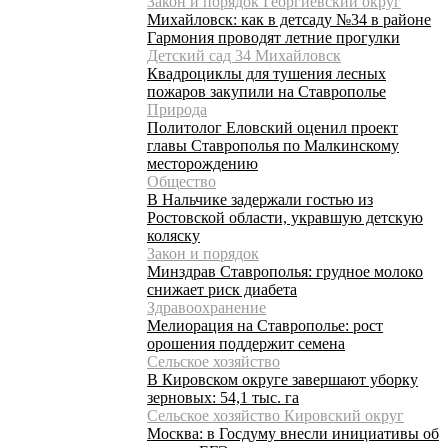
Закон и порядок Георгиевский округ
Михайловск: как в детсаду №34 в районе
Гармония проводят летние прогулки
Детский сад 34 Михайловск
Квадроциклы для тушения лесных
пожаров закупили на Ставрополье
Природа
Политолог Еловский оценил проект
главы Ставрополья по Малкинскому
месторождению
Общество
В Нальчике задержали гостью из
Ростовской области, укравшую детскую
коляску
Закон и порядок
Минздрав Ставрополья: грудное молоко
снижает риск диабета
Здравоохранение
Мелиорация на Ставрополье: рост
орошения поддержит семена
Сельское хозяйство
В Кировском округе завершают уборку
зерновых: 54,1 тыс. га
Сельское хозяйство Кировский округ
Москва: в Госдуму внесли инициативы об