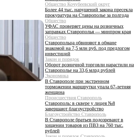
Общество Кочубеевский округ
Более 44 тыс. нарушений закона пресекла
прокуратура на Ставрополье за полгода
Общество
УФАС проверяет цены на розничных
заправках Ставрополья — минпром края
Общество
Ставропольца обвиняют в обмане
знакомой на 7,5 млн руб. под предлогом
инвестиций
Закон и порядок
Оборот розничной торговли нарастили на
Ставрополье на 33,6 млрд рублей
Экономика
В Ставрополе при экстренном
торможении маршрутки упала 67-летняя
женщина
Происшествия Ставрополь
Ставрополь: в сквере у лицея №8
завершают благоустройство
Благоустройство Ставрополь
В Ставрополе братьев подозревают в
хищении товаров из ПВЗ на 760 тыс.
рублей
Закон и порядок Ставрополь