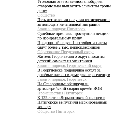
Уголовная ответственность побудила
ставропольца выплатить алименты троим
детям
Общество
Пять лет колонии получил пятигорчанин
за помощь в нелегальной миграции
Закон и порядок Пятигорск
Судебные приставы прослушали лекцию
по избирательному праву
Предгорный округ: 1 сентября за парты
сядут более 2 тыс. первоклассников
Образование Предгорный округ
Житель Георгиевского округа похитил
детский самокат из электрички
Закон и порядок Георгиевский округ
В Георгиевске подрядчика осудят за
дешёвые насосы в доме для переселенцев
Закон и порядок Георгиевск
На Ставрополье обезвредили
артиллерийский снаряд времён ВОВ
Происшествия Пятигорск
К 125-летию Лермонтовской галереи в
Пятигорске выпустили маркированный
конверт
Общество Пятигорск