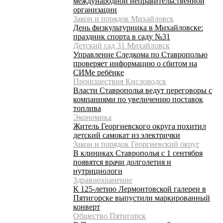
международной неправительственной
организации
Закон и порядок Михайловск
День физкультурника в Михайловске:
праздник спорта в саду №31
Детский сад 31 Михайловск
Управление Следкома по Ставрополью
проверяет информацию о сбитом на
СИМе ребёнке
Происшествия Кисловодск
Власти Ставрополья ведут переговоры с
компаниями по увеличению поставок
топлива
Экономика
Житель Георгиевского округа похитил
детский самокат из электрички
Закон и порядок Георгиевский округ
В клиниках Ставрополья с 1 сентября
появятся врачи долголетия и
нутрициологи
Здравоохранение
К 125-летию Лермонтовской галереи в
Пятигорске выпустили маркированный
конверт
Общество Пятигорск