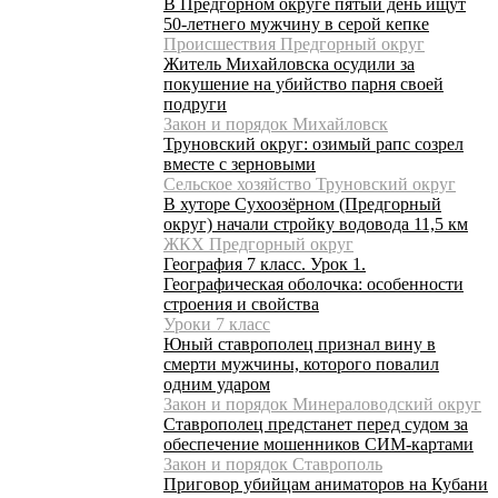
В Предгорном округе пятый день ищут
50-летнего мужчину в серой кепке
Происшествия Предгорный округ
Житель Михайловска осудили за
покушение на убийство парня своей
подруги
Закон и порядок Михайловск
Труновский округ: озимый рапс созрел
вместе с зерновыми
Сельское хозяйство Труновский округ
В хуторе Сухоозёрном (Предгорный
округ) начали стройку водовода 11,5 км
ЖКХ Предгорный округ
География 7 класс. Урок 1.
Географическая оболочка: особенности
строения и свойства
Уроки 7 класс
Юный ставрополец признал вину в
смерти мужчины, которого повалил
одним ударом
Закон и порядок Минераловодский округ
Ставрополец предстанет перед судом за
обеспечение мошенников СИМ-картами
Закон и порядок Ставрополь
Приговор убийцам аниматоров на Кубани