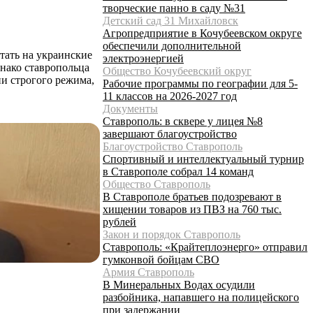
творческие панно в саду №31
Детский сад 31 Михайловск
Агропредприятие в Кочубеевском округе
обеспечили дополнительной
тать на украинские
электроэнергией
нако ставропольца
Общество Кочубеевский округ
ии строгого режима,
Рабочие программы по географии для 5-
11 классов на 2026-2027 год
Документы
Ставрополь: в сквере у лицея №8
завершают благоустройство
Благоустройство Ставрополь
Спортивный и интеллектуальный турнир
в Ставрополе собрал 14 команд
Общество Ставрополь
В Ставрополе братьев подозревают в
хищении товаров из ПВЗ на 760 тыс.
рублей
Закон и порядок Ставрополь
Ставрополь: «Крайтеплоэнерго» отправил
гумконвой бойцам СВО
Армия Ставрополь
В Минеральных Водах осудили
разбойника, напавшего на полицейского
при задержании