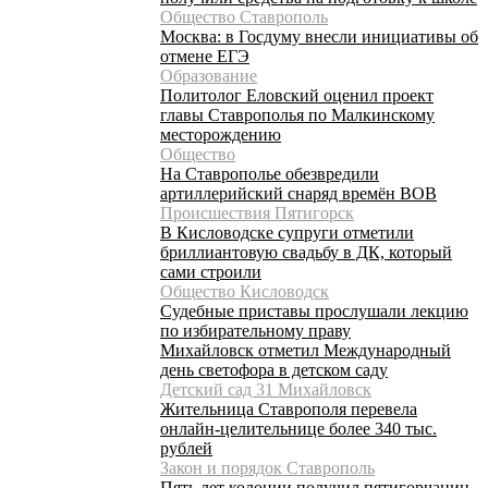
Общество Ставрополь
Москва: в Госдуму внесли инициативы об
отмене ЕГЭ
Образование
Политолог Еловский оценил проект
главы Ставрополья по Малкинскому
месторождению
Общество
На Ставрополье обезвредили
артиллерийский снаряд времён ВОВ
Происшествия Пятигорск
В Кисловодске супруги отметили
бриллиантовую свадьбу в ДК, который
сами строили
Общество Кисловодск
Судебные приставы прослушали лекцию
по избирательному праву
Михайловск отметил Международный
день светофора в детском саду
Детский сад 31 Михайловск
Жительница Ставрополя перевела
онлайн-целительнице более 340 тыс.
рублей
Закон и порядок Ставрополь
Пять лет колонии получил пятигорчанин