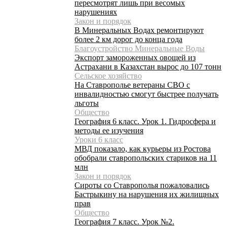
пересмотрят лишь при весомых
нарушениях
Закон и порядок
В Минеральных Водах ремонтируют
более 2 км дорог до конца года
Благоустройство Минеральные Воды
Экспорт замороженных овощей из
Астрахани в Казахстан вырос до 107 тонн
Сельское хозяйство
На Ставрополье ветераны СВО с
инвалидностью смогут быстрее получать
льготы
Общество
География 6 класс. Урок 1. Гидросфера и
методы ее изучения
Уроки 6 класс
МВД показало, как курьеры из Ростова
обобрали ставропольских стариков на 11
млн
Закон и порядок
Сироты со Ставрополья пожаловались
Бастрыкину на нарушения их жилищных
прав
Общество
География 7 класс. Урок №2.