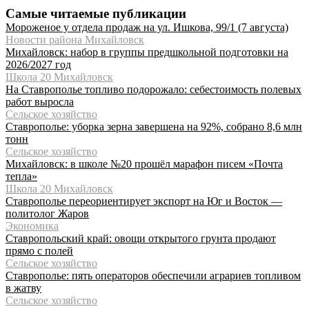
Самые читаемые публикации
Мороженое у отдела продаж на ул. Ишкова, 99/1 (7 августа)
Новости района Михайловск
Михайловск: набор в группы предшкольной подготовки на
2026/2027 год
Школа 20 Михайловск
На Ставрополье топливо подорожало: себестоимость полевых
работ выросла
Сельское хозяйство
Ставрополье: уборка зерна завершена на 92%, собрано 8,6 млн
тонн
Сельское хозяйство
Михайловск: в школе №20 прошёл марафон писем «Почта
тепла»
Школа 20 Михайловск
Ставрополье переориентирует экспорт на Юг и Восток —
политолог Жаров
Экономика
Ставропольский край: овощи открытого грунта продают
прямо с полей
Сельское хозяйство
Ставрополье: пять операторов обеспечили аграриев топливом
в жатву
Сельское хозяйство