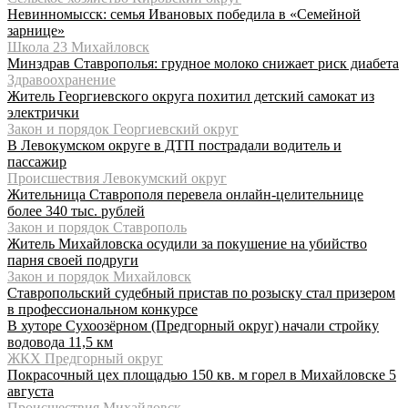
Невинномысск: семья Ивановых победила в «Семейной
зарнице»
Школа 23 Михайловск
Минздрав Ставрополья: грудное молоко снижает риск диабета
Здравоохранение
Житель Георгиевского округа похитил детский самокат из
электрички
Закон и порядок Георгиевский округ
В Левокумском округе в ДТП пострадали водитель и
пассажир
Происшествия Левокумский округ
Жительница Ставрополя перевела онлайн-целительнице
более 340 тыс. рублей
Закон и порядок Ставрополь
Житель Михайловска осудили за покушение на убийство
парня своей подруги
Закон и порядок Михайловск
Ставропольский судебный пристав по розыску стал призером
в профессиональном конкурсе
В хуторе Сухоозёрном (Предгорный округ) начали стройку
водовода 11,5 км
ЖКХ Предгорный округ
Покрасочный цех площадью 150 кв. м горел в Михайловске 5
августа
Происшествия Михайловск