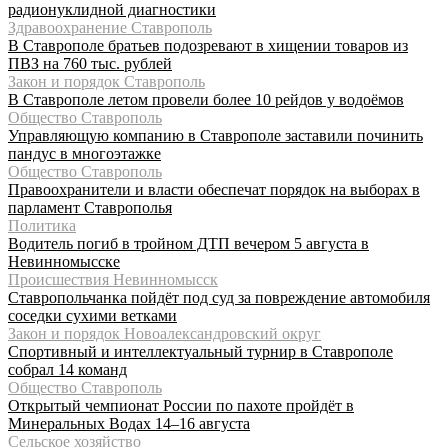
радионуклидной диагностики
Здравоохранение Ставрополь
В Ставрополе братьев подозревают в хищении товаров из
ПВЗ на 760 тыс. рублей
Закон и порядок Ставрополь
В Ставрополе летом провели более 10 рейдов у водоёмов
Общество Ставрополь
Управляющую компанию в Ставрополе заставили починить
пандус в многоэтажке
Общество Ставрополь
Правоохранители и власти обеспечат порядок на выборах в
парламент Ставрополья
Политика
Водитель погиб в тройном ДТП вечером 5 августа в
Невинномысске
Происшествия Невинномысск
Ставропольчанка пойдёт под суд за повреждение автомобиля
соседки сухими ветками
Закон и порядок Новоалександровский округ
Спортивный и интеллектуальный турнир в Ставрополе
собрал 14 команд
Общество Ставрополь
Открытый чемпионат России по пахоте пройдёт в
Минеральных Водах 14–16 августа
Сельское хозяйство