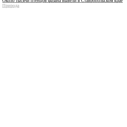
Около тысячи птенцов фазана вывели в Ставропольском крае
Природа