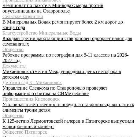
Чемпионат по пахоте в Минводах: меры против
опустынивания на Ставрополье
Сельское хозяйство
В Минеральных Водах ремонтируют более 2 км дорог до
конца года
Благоустройство Минеральные Воды
Каждый третий работающий ставрополец одобряет налог для
самозанятых
Общество
Рабочие программы по географии для 5-11 классов на 2026-
2027 год
Документы
Михайловск отметил Международный день светофора в
детском саду
Детский сад 31 Михайловск
Управление Следкома по Ставрополью проверяет
информацию о сбитом на СИМе ребёнке
Происшествия Кисловодск
Уголовная ответственность побудила ставропольца выплатить
алименты троим детям
Общество
К 125-летию Лермонтовской галереи в Пятигорске выпустили
маркированный конверт
Общество Пятигорск