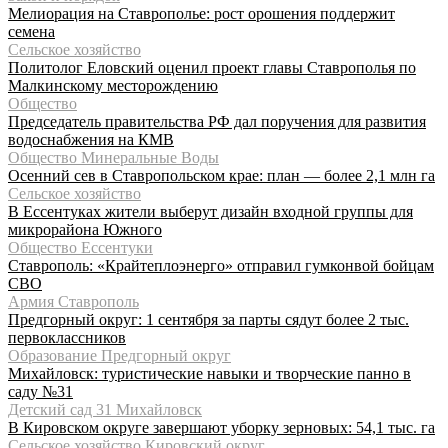
Мелиорация на Ставрополье: рост орошения поддержит
семена
Сельское хозяйство
Политолог Еловский оценил проект главы Ставрополья по
Малкинскому месторождению
Общество
Председатель правительства РФ дал поручения для развития
водоснабжения на КМВ
Общество Минеральные Воды
Осенний сев в Ставропольском крае: план — более 2,1 млн га
Сельское хозяйство
В Ессентуках жители выберут дизайн входной группы для
микрорайона Южного
Общество Ессентуки
Ставрополь: «Крайтеплоэнерго» отправил гумконвой бойцам
СВО
Армия Ставрополь
Предгорный округ: 1 сентября за парты сядут более 2 тыс.
первоклассников
Образование Предгорный округ
Михайловск: туристические навыки и творческие панно в
саду №31
Детский сад 31 Михайловск
В Кировском округе завершают уборку зерновых: 54,1 тыс. га
Сельское хозяйство Кировский округ