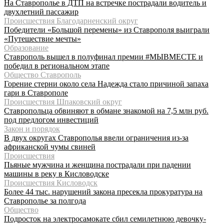
На Ставрополье в ДТП на встречке пострадали водитель и
двухлетний пассажир
Происшествия Благодарненский округ
Победители «Большой перемены» из Ставрополя выиграли
«Путешествие мечты»
Образование
Ставрополь вышел в полуфинал премии #МЫВМЕСТЕ и
победил в региональном этапе
Общество Ставрополь
Горение стерни около села Надежда стало причиной запаха
гари в Ставрополе
Происшествия Шпаковский округ
Ставропольца обвиняют в обмане знакомой на 7,5 млн руб.
под предлогом инвестиций
Закон и порядок
В двух округах Ставрополья ввели ограничения из-за
африканской чумы свиней
Происшествия
Пьяные мужчина и женщина пострадали при падении
машины в реку в Кисловодске
Происшествия Кисловодск
Более 44 тыс. нарушений закона пресекла прокуратура на
Ставрополье за полгода
Общество
Подросток на электросамокате сбил семилетнюю девочку-