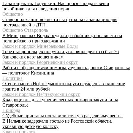
Танатопрактик Горушкин: Нас просят продать вещи
покойников для наведения порчи
Общество
Ставропольчанин возместит затраты на санавиацию для
пострадавшей в ДТП
Общество Ставрополь
В Минеральных Водах осудили разбойника, напавшего на
полицейского при задержании
Закон и порядок Минеральные Воды
Трое ставропольцев получили уголовное дело за сбыт 76
банковских карт мошенникам
Закон и порядок Георгиевский округ
Работа с обращениями помогла улучшить дороги Ставрополья
— политолог Кислицина
Политика
Отец и сын из Нефтекумского округа осуждены за хищение
гранта в 24 млн рублей
Закон и порядок Нефтекумский округ
Квадроциклы для тушения лесных пожаров закупили на
Ставрополье
Природа
СУдебные приставы поставили точку в разделе имущества
В Нальчике задержали гостью из Ростовской области,
укравшую детскую коляску
Закон и порядок