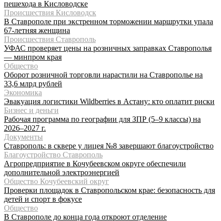
пешехода в Кисловодске
Происшествия Кисловодск
В Ставрополе при экстренном торможении маршрутки упала
67-летняя женщина
Происшествия Ставрополь
УФАС проверяет цены на розничных заправках Ставрополья
— минпром края
Общество
Оборот розничной торговли нарастили на Ставрополье на
33,6 млрд рублей
Экономика
Эвакуация логистики Wildberries в Астану: кто оплатит риски
Бизнес и деньги
Рабочая программа по географии для ЗПР (5–9 классы) на
2026–2027 г.
Документы
Ставрополь: в сквере у лицея №8 завершают благоустройство
Благоустройство Ставрополь
Агропредприятие в Кочубеевском округе обеспечили
дополнительной электроэнергией
Общество Кочубеевский округ
Проверки площадок в Ставропольском крае: безопасность для
детей и спорт в фокусе
Общество
В Ставрополе до конца года откроют отделение