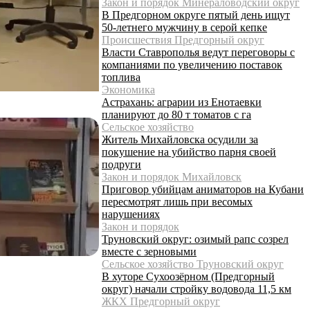
Закон и порядок Минераловодский округ
В Предгорном округе пятый день ищут
50-летнего мужчину в серой кепке
Происшествия Предгорный округ
Власти Ставрополья ведут переговоры с
компаниями по увеличению поставок
топлива
Экономика
Астрахань: аграрии из Енотаевки
планируют до 80 т томатов с га
Сельское хозяйство
Житель Михайловска осудили за
покушение на убийство парня своей
подруги
Закон и порядок Михайловск
Приговор убийцам аниматоров на Кубани
пересмотрят лишь при весомых
нарушениях
Закон и порядок
Труновский округ: озимый рапс созрел
вместе с зерновыми
Сельское хозяйство Труновский округ
В хуторе Сухоозёрном (Предгорный
округ) начали стройку водовода 11,5 км
ЖКХ Предгорный округ