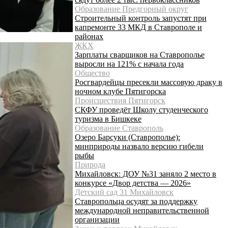
Образование Предгорный округ
Строительный контроль запустят при
капремонте 33 МКД в Ставрополе и
районах
ЖКХ
Зарплаты сварщиков на Ставрополье
выросли на 121% с начала года
Общество
Росгвардейцы пресекли массовую драку в
ночном клубе Пятигорска
Происшествия Пятигорск
СКФУ проведёт Школу студенческого
туризма в Бишкеке
Образование Ставрополь
Озеро Барсуки (Ставрополье):
минприроды назвало версию гибели
рыбы
Природа
Михайловск: ДОУ №31 заняло 2 место в
конкурсе «Двор детства — 2026»
Детский сад 31 Михайловск
Ставропольца осудят за поддержку
международной неправительственной
организации