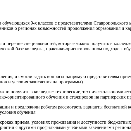
 обучающихся 9-х классов с представителями Ставропольского
еников о регионах возможностей продолжения образования и ка
ия и перечне специальностей, которые можно получить в колледж
ической базе колледжа, практико-ориентированном подходе к об
пления, и смогли задать вопросы напрямую представителям при
нов и условия зачисления на программы).
но получить в колледже: технические, техническо-экономическ
ко-ориентированного обучения и стажировок на партнерских п
ции и предложили ребятам рассмотреть варианты бесплатной к
условия обучения.
 сроках приема, условиях проживания и доступности бюджетных
приятий с другими профильными учебными заведениями региона