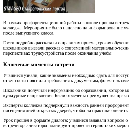
В рамках профориентационной работы в школе прошла встреча
колледжа. Мероприятие было нацелено на информирование уч
после выпускного класса.
Гости подробно рассказали о правилах приема, сроках обучен
школьников вызвали рассказ о современной материально-техн
перспективах трудоустройства после окончания учебы.
Ключевые моменты встречи
Учащиеся узнали, какие экзамены необходимо сдать для посту
ответ гости пояснили требования к документам, формат экзаме
Школьники получили информацию об образовании, которое мож
культурные направления. Были отмечены преимущества практи
Эксперты колледжа подчеркнули важность ранней профориента
посещения дней открытых дверей, чтобы на практике оценить 
Урок прошёл в формате диалога: учащиеся задавали вопросы о
встречи организаторы планируют провести серию таких меро