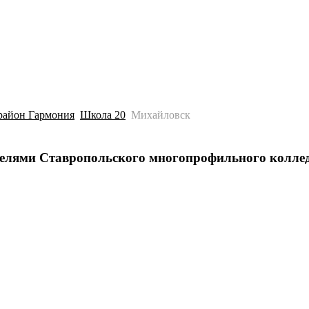
История
Путеводитель
Гео-образование
район Гармония
Школа 20
Михайловск
ителями Ставропольского многопрофильного колле