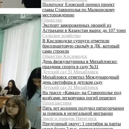
Политолог Еловский оценил проект
главы Ставрополья по Малкинскому
месторождению
Общество
Экспорт замороженных овощей из
Астрахани в Казахстан вырос до 107 тонн
Сельское хозяйство
В Кисловодске супруги отметили
бриллиантовую свадьбу в ДК, который
сами строили
Общество Кисловодск
День физкультурника в Михайловске:
праздник спорта в саду №31
Детский сад 31 Михайловск
Михайловск отметил Международный
день светофора в детском саду
Детский сад 31 Михайловск
На трассе «Кавказ» на Ставрополье под
колёсами легковушки погиб пешеход
Происшествия
Пять лет колонии получил пятигорчанин
за помощь в нелегальной миграции
Закон и порядок Пятигорск
Предгорный округ: 1 сентября за парты
сядут более 2 тыс. первоклассников