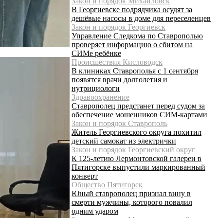
Закон и порядок Михайловск
В Георгиевске подрядчика осудят за
дешёвые насосы в доме для переселенцев
Закон и порядок Георгиевск
Управление Следкома по Ставрополью
проверяет информацию о сбитом на
СИМе ребёнке
Происшествия Кисловодск
В клиниках Ставрополья с 1 сентября
появятся врачи долголетия и
нутрициологи
Здравоохранение
Ставрополец предстанет перед судом за
обеспечение мошенников СИМ-картами
Закон и порядок Ставрополь
Житель Георгиевского округа похитил
детский самокат из электрички
Закон и порядок Георгиевский округ
К 125-летию Лермонтовской галереи в
Пятигорске выпустили маркированный
конверт
Общество Пятигорск
Юный ставрополец признал вину в
смерти мужчины, которого повалил
одним ударом