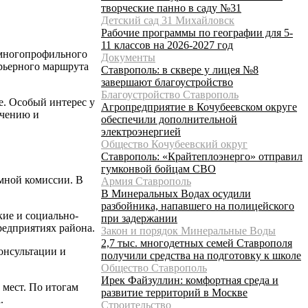
творческие панно в саду №31
Детский сад 31 Михайловск
Рабочие программы по географии для 5-
11 классов на 2026-2027 год
 многопрофильного
Документы
рьерного маршрута
Ставрополь: в сквере у лицея №8
завершают благоустройство
Благоустройство Ставрополь
е. Особый интерес у
Агропредприятие в Кочубеевском округе
учению и
обеспечили дополнительной
электроэнергией
Общество Кочубеевский округ
Ставрополь: «Крайтеплоэнерго» отправил
гумконвой бойцам СВО
емной комиссии. В
Армия Ставрополь
В Минеральных Водах осудили
разбойника, напавшего на полицейского
ие и социально-
при задержании
редприятиях района.
Закон и порядок Минеральные Воды
2,7 тыс. многодетных семей Ставрополя
онсультации и
получили средства на подготовку к школе
Общество Ставрополь
Ирек Файзуллин: комфортная среда и
 мест. По итогам
развитие территорий в Москве
.
Строительство