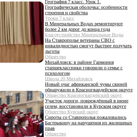
География 7 класс. Урок 1.
Географическая оболочка: особенности
строения и свойства
Уроки 7 класс
В Минеральных Водах ремонтируют
более 2 км дорог до конца года
Благоустройство Минеральные Воды
На Ставрополье ветераны СВО с
инвалидностью смогут быстрее получать
льготы
Общество
Михайловск: в районе Гармония
старшеклассники говорили о семье с
психологом
Школа 20 Михайловск
Новый очаг африканской чумы свиней
обнаружили в Красногвардейском округе
Общество Красногвардейский округ
Участок дороги, повреждённый в июне
селем, восстановили в Курском округе
Общество Курский округ
Сироты со Ставрополья пожаловались
Бастрыкину на нарушения их жилищных
прав
Общество