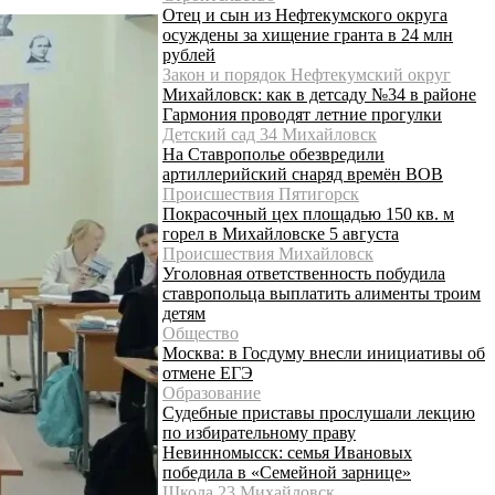
Отец и сын из Нефтекумского округа
осуждены за хищение гранта в 24 млн
рублей
Закон и порядок Нефтекумский округ
Михайловск: как в детсаду №34 в районе
Гармония проводят летние прогулки
Детский сад 34 Михайловск
На Ставрополье обезвредили
артиллерийский снаряд времён ВОВ
Происшествия Пятигорск
Покрасочный цех площадью 150 кв. м
горел в Михайловске 5 августа
Происшествия Михайловск
Уголовная ответственность побудила
ставропольца выплатить алименты троим
детям
Общество
Москва: в Госдуму внесли инициативы об
отмене ЕГЭ
Образование
Судебные приставы прослушали лекцию
по избирательному праву
Невинномысск: семья Ивановых
победила в «Семейной зарнице»
Школа 23 Михайловск