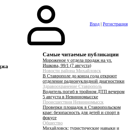
Вход
|
Регистрация
Самые читаемые публикации
Мороженое у отдела продаж на ул.
Ишкова, 99/1 (7 августа)
джа
Новости района Михайловск
В Ставрополе до конца года откроют
отделение радионуклидной диагностики
Здравоохранение Ставрополь
Водитель погиб в тройном ДТП вечером
5 августа в Невинномысске
Происшествия Невинномысск
Проверки площадок в Ставропольском
крае: безопасность для детей и спорт в
фокусе
Общество
Михайловск: туристические навыки и