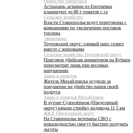
Общество Пятигорск
Астрахань: аграрии из Енотаевки
планируют до 80 т томатов с га
Сельское хозяйство
Власти Ставрополья ведут переговоры с
компаниями по увеличению поставок
топлива
Экономика
Труновский округ: озимый рапс созрел
вместе с зерновыми
Сельское хозяйство Труновский округ
Приговор убийцам аниматоров на Кубани
пересмотрят лишь при весомых
нарушениях
Закон и порядок
Житель Михайловска осудили за
покушение на убийство парня своей
подруги
Закон и порядок Михайловск
В хуторе Сухоозёрном (Предгорный
округ) начали стройку водовода 11,5 км
ЖКХ Предгорный округ
На Ставрополье ветераны СВО с
инвалидностью смогут быстрее получать
льготы