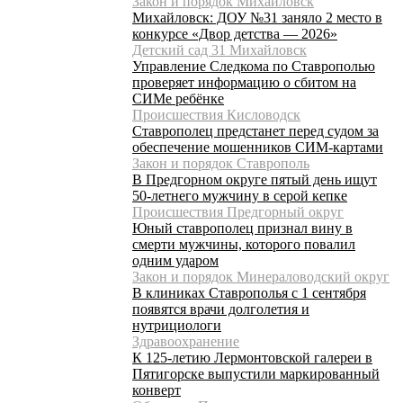
Закон и порядок Михайловск
Михайловск: ДОУ №31 заняло 2 место в
конкурсе «Двор детства — 2026»
Детский сад 31 Михайловск
Управление Следкома по Ставрополью
проверяет информацию о сбитом на
СИМе ребёнке
Происшествия Кисловодск
Ставрополец предстанет перед судом за
обеспечение мошенников СИМ-картами
Закон и порядок Ставрополь
В Предгорном округе пятый день ищут
50-летнего мужчину в серой кепке
Происшествия Предгорный округ
Юный ставрополец признал вину в
смерти мужчины, которого повалил
одним ударом
Закон и порядок Минераловодский округ
В клиниках Ставрополья с 1 сентября
появятся врачи долголетия и
нутрициологи
Здравоохранение
К 125-летию Лермонтовской галереи в
Пятигорске выпустили маркированный
конверт