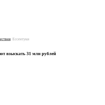
История
Путеводитель
Гео-образование
ествия
Ессентуки
уют взыскать 31 млн рублей