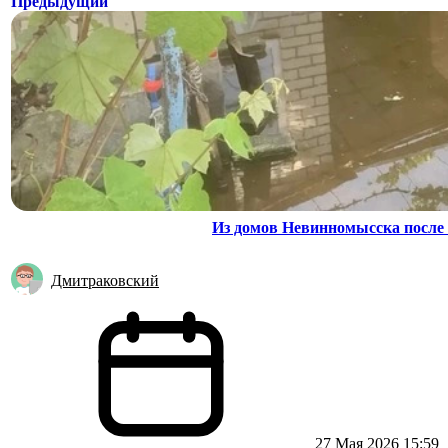
Предыдущий
Из домов Невинномысска после 
Дмитраковский
27 Мая 2026 15:59