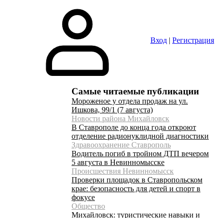
Вход
|
Регистрация
Самые читаемые публикации
Мороженое у отдела продаж на ул.
Ишкова, 99/1 (7 августа)
Новости района Михайловск
В Ставрополе до конца года откроют
отделение радионуклидной диагностики
Здравоохранение Ставрополь
Водитель погиб в тройном ДТП вечером
5 августа в Невинномысске
Происшествия Невинномысск
Проверки площадок в Ставропольском
крае: безопасность для детей и спорт в
фокусе
Общество
Михайловск: туристические навыки и