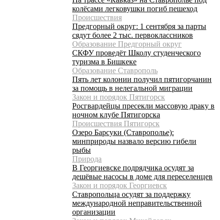
колёсами легковушки погиб пешеход
Происшествия
Предгорный округ: 1 сентября за парты
сядут более 2 тыс. первоклассников
Образование Предгорный округ
СКФУ проведёт Школу студенческого
туризма в Бишкеке
Образование Ставрополь
Пять лет колонии получил пятигорчанин
за помощь в нелегальной миграции
Закон и порядок Пятигорск
Росгвардейцы пресекли массовую драку в
ночном клубе Пятигорска
Происшествия Пятигорск
Озеро Барсуки (Ставрополье):
минприроды назвало версию гибели
рыбы
Природа
В Георгиевске подрядчика осудят за
дешёвые насосы в доме для переселенцев
Закон и порядок Георгиевск
Ставропольца осудят за поддержку
международной неправительственной
организации