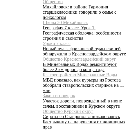
Общество
Михайловск: в районе Гармония
старшеклассники говорили о семье с
психологом
Школа 20 Михайловск
География 7 класс. Урок 1.
Географическая оболочка: особенности
строения и свойства
Уроки 7 класс
Новый очаг африканской чумы свиней
обнаружили в Красногвардейском округе
Общество Красногвардейский округ
В Минеральных Водах ремонтируют
более 2 км дорог до конца года
Благоустройство Минеральные Воды
МВД показало, как курьеры из Ростова
обобрали ставропольских стариков на 11
млн
Закон и порядок
Участок дороги, повреждённый в июне
селем, восстановили в Курском округе
Общество Курский округ
Сироты со Ставрополья пожаловались
Бастрыкину на нарушения их жилищных
прав