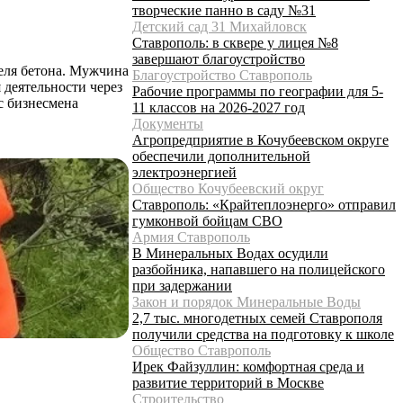
творческие панно в саду №31
Детский сад 31 Михайловск
Ставрополь: в сквере у лицея №8
завершают благоустройство
еля бетона. Мужчина
Благоустройство Ставрополь
 деятельности через
Рабочие программы по географии для 5-
с бизнесмена
11 классов на 2026-2027 год
Документы
Агропредприятие в Кочубеевском округе
обеспечили дополнительной
электроэнергией
Общество Кочубеевский округ
Ставрополь: «Крайтеплоэнерго» отправил
гумконвой бойцам СВО
Армия Ставрополь
В Минеральных Водах осудили
разбойника, напавшего на полицейского
при задержании
Закон и порядок Минеральные Воды
2,7 тыс. многодетных семей Ставрополя
получили средства на подготовку к школе
Общество Ставрополь
Ирек Файзуллин: комфортная среда и
развитие территорий в Москве
Строительство