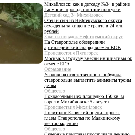
Михайловск: как в детсаду №34 в районе
Гармония проводят летние прогулки
Детский сад 34 Михайловск
Отец и сын из Нефтекумского округа
осуждены за хищение гранта в 24 млн
рублей
Закон и порядок Нефтекумский округ
На Ставрополье обезвредили
артиллерийский снаряд времён ВОВ
Происшествия Пятигорск
Москва: в Госдуму внесли инициативы об
отмене ЕГЭ
Образование
Уголовная ответственность побудила
ставропольца выплатить алименты троим
детям
Общество
Покрасочный цех площадью 150 кв. м
горел в Михайловске 5 августа
Происшествия Михайловск
Политолог Еловский оценил проект
главы Ставрополья по Малкинскому
месторождению
Общество
Судебные приставы прослушали лекцию