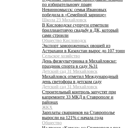
по избирательному праву
Невинномысск: семья Ивановых
победила в «Семейной зарнице»
Школа 23 Михайловск
В Кисловодске супруги отметили
бриллиантовую свадьбу в ДК, который
сами строили
Общество Кисловодск
Экспорт замороженных овощей из
Астрахани в Казахстан вырос до 107 тонн
Сельское хозяйство
День физкультурника в Михайловске:
праздник спорта в саду №31
Детский сад 31 Михайловск
Михайловск отметил Международный
день светофора в детском саду
Детский сад 31 Михайловск
Строительный контроль запустят при
капремонте 33 МКД в Ставрополе и
районах
ЖКХ
Зарплаты сварщиков на Ставрополье
выросли на 121% с начала года
Общество
На трассе «Кавказ» на Ставрополье под