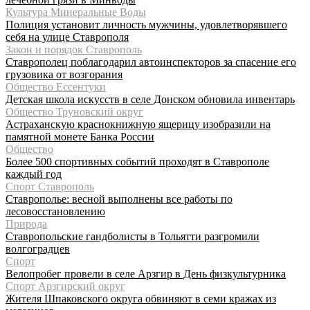
Культура Минеральные Воды
Полиция установит личность мужчины, удовлетворявшего
себя на улице Ставрополя
Закон и порядок Ставрополь
Ставрополец поблагодарил автоинспекторов за спасение его
грузовика от возгорания
Общество Ессентуки
Детская школа искусств в селе Донском обновила инвентарь
Общество Труновский округ
Астраханскую краснокнижную ящерицу изобразили на
памятной монете Банка России
Общество
Более 500 спортивных событий проходят в Ставрополе
каждый год
Спорт Ставрополь
Ставрополье: весной выполнены все работы по
лесовосстановлению
Природа
Ставропольские гандболисты в Тольятти разгромили
волгоградцев
Спорт
Велопробег провели в селе Арзгир в День физкультурника
Спорт Арзгирский округ
Жителя Шпаковского округа обвиняют в семи кражах из