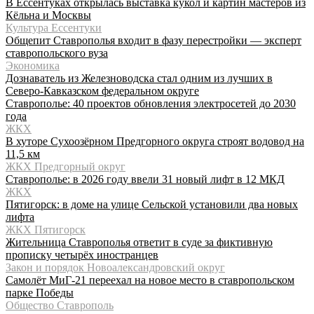
В Ессентуках открылась выставка кукол и картин мастеров из
Кёльна и Москвы
Культура Ессентуки
Общепит Ставрополья входит в фазу перестройки — эксперт
ставропольского вуза
Экономика
Дознаватель из Железноводска стал одним из лучших в
Северо-Кавказском федеральном округе
Ставрополье: 40 проектов обновления электросетей до 2030
года
ЖКХ
В хуторе Сухоозёрном Предгорного округа строят водовод на
11,5 км
ЖКХ Предгорный округ
Ставрополье: в 2026 году ввели 31 новый лифт в 12 МКД
ЖКХ
Пятигорск: в доме на улице Сельской установили два новых
лифта
ЖКХ Пятигорск
Жительница Ставрополья ответит в суде за фиктивную
прописку четырёх иностранцев
Закон и порядок Новоалександровский округ
Самолёт МиГ-21 переехал на новое место в ставропольском
парке Победы
Общество Ставрополь