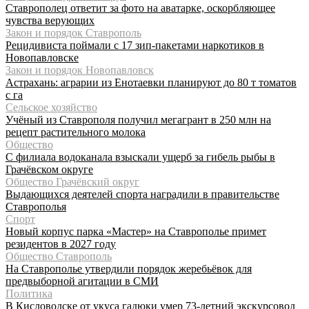
Ставрополец ответит за фото на аватарке, оскорбляющее
чувства верующих
Закон и порядок Ставрополь
Рецидивиста поймали с 17 зип-пакетами наркотиков в
Новопавловске
Закон и порядок Новопавловск
Астрахань: аграрии из Енотаевки планируют до 80 т томатов
с га
Сельское хозяйство
Учёный из Ставрополя получил мегагрант в 250 млн на
рецепт растительного молока
Общество
С филиала водоканала взыскали ущерб за гибель рыбы в
Грачёвском округе
Общество Грачёвский округ
Выдающихся деятелей спорта наградили в правительстве
Ставрополья
Спорт
Новый корпус парка «Мастер» на Ставрополье примет
резидентов в 2027 году
Общество Ставрополь
На Ставрополье утвердили порядок жеребьёвок для
предвыборной агитации в СМИ
Политика
В Кисловодске от укуса гадюки умер 73-летний экскурсовод