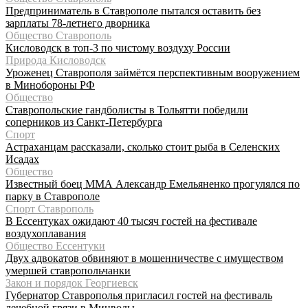
Предприниматель в Ставрополе пытался оставить без
зарплаты 78-летнего дворника
Общество Ставрополь
Кисловодск в топ-3 по чистому воздуху России
Природа Кисловодск
Уроженец Ставрополя займётся перспективным вооружением
в Минобороны РФ
Общество
Ставропольские гандболисты в Тольятти победили
соперников из Санкт-Петербурга
Спорт
Астраханцам рассказали, сколько стоит рыба в Селенских
Исадах
Общество
Известный боец ММА Александр Емельяненко прогулялся по
парку в Ставрополе
Спорт Ставрополь
В Ессентуках ожидают 40 тысяч гостей на фестивале
воздухоплавания
Общество Ессентуки
Двух адвокатов обвиняют в мошенничестве с имуществом
умершей ставропольчанки
Закон и порядок Георгиевск
Губернатор Ставрополья пригласил гостей на фестиваль
лечебной грязи в Минводы