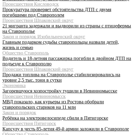
Происшествия Кисловодск
Прокуратура проверяет обстоятельства ДТП с двумя
погибшими под Ставрополем
Происшествия Шпаковский округ
21 мигранта задержали и выдворили из страны с птицефермы
на Ставрополье
Закон и порядок Изобильненский округ
Главным подарком судьбы ставропольцы назвали детей,
жизнь и семью
Общество Ставрополь
Водитель и 18-летняя пассажирка погибли в двойном ДТП на
подъезде к Ставрополю
Происшествия Шпаковский округ
Продажи топлива на Ставрополье стабилизировались на
уровне 2,5 тыс. тонн в сутки
Экономика
Загоревшуюся хозпостройку тушили в Невинномысске
Происшествия Невинномысск
МВД показало, как курьеры из Ростова обобрали
ставропольских стариков на 11 млн
Закон и порядок
Ребёнка на электровелосипеде сбили в Пятигорске
Происшествия Пятигорск
Капсулу в честь 85-летия 49-й армии заложили в Ставрополе
Общество Ставрополь