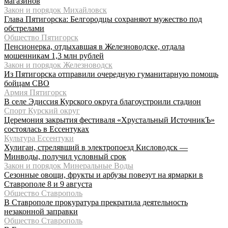
магазинов
Закон и порядок Михайловск
Глава Пятигорска: Белгородцы сохраняют мужество под
обстрелами
Общество Пятигорск
Пенсионерка, отдыхавшая в Железноводске, отдала
мошенникам 1,3 млн рублей
Закон и порядок Железноводск
Из Пятигорска отправили очередную гуманитарную помощь
бойцам СВО
Армия Пятигорск
В селе Эдиссия Курского округа благоустроили стадион
Спорт Курский округ
Церемония закрытия фестиваля «Хрустальный ИсточникЪ»
состоялась в Ессентуках
Культура Ессентуки
Хулиган, стрелявший в электропоезд Кисловодск —
Минводы, получил условный срок
Закон и порядок Минеральные Воды
Сезонные овощи, фрукты и арбузы повезут на ярмарки в
Ставрополе 8 и 9 августа
Общество Ставрополь
В Ставрополе прокуратура прекратила деятельность
незаконной заправки
Общество Ставрополь