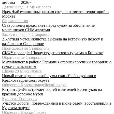
детства — 2026»
Детский сад 31 Михайловск
Ирек Файзуллин: комфортная среда и развитие территорий в
Москве
Строительство
Ставрополец предстанет перед судом за обеспечение
мошенников СИМ-картами
Закон и порядок Ставрополь
21-летняя мотоциклистка выехала на встречную полосу и
разбилась в Ставрополе
Происшествия Ставрополь
СКФУ проведёт Школу студенческого туризма в Бишкеке
Образование Ставрополь
Михайловск: в районе Гармония старшеклассники говорили о
семье с психологом
Школа 20 Михайловск
Новый очаг африканской чумы свиней обнаружили в
Красногвардейском округе
Общество Красногвардейский округ
Катрин Денёв встречает гостей и жителей Ессентуков на
красной дорожке музея
Культура Ессентуки
Участок дороги, повреждённый в июне селем, восстановили в
Курском округе
Общество Курский округ