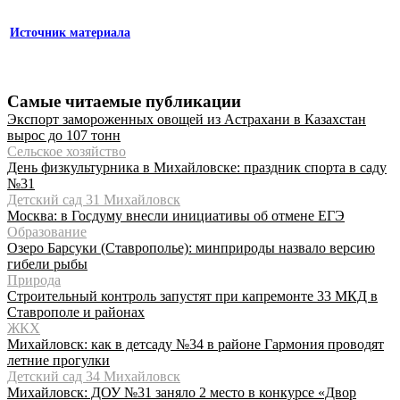
Источник материала
Самые читаемые публикации
Экспорт замороженных овощей из Астрахани в Казахстан
вырос до 107 тонн
Сельское хозяйство
День физкультурника в Михайловске: праздник спорта в саду
№31
Детский сад 31 Михайловск
Москва: в Госдуму внесли инициативы об отмене ЕГЭ
Образование
Озеро Барсуки (Ставрополье): минприроды назвало версию
гибели рыбы
Природа
Строительный контроль запустят при капремонте 33 МКД в
Ставрополе и районах
ЖКХ
Михайловск: как в детсаду №34 в районе Гармония проводят
летние прогулки
Детский сад 34 Михайловск
Михайловск: ДОУ №31 заняло 2 место в конкурсе «Двор