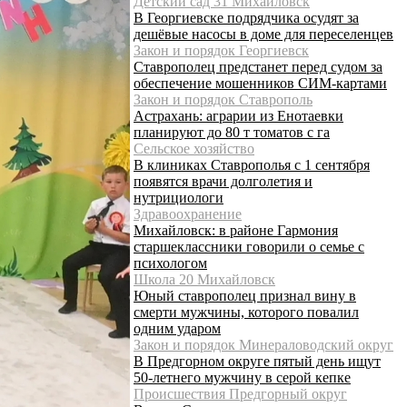
Детский сад 31 Михайловск
В Георгиевске подрядчика осудят за
дешёвые насосы в доме для переселенцев
Закон и порядок Георгиевск
Ставрополец предстанет перед судом за
обеспечение мошенников СИМ-картами
Закон и порядок Ставрополь
Астрахань: аграрии из Енотаевки
планируют до 80 т томатов с га
Сельское хозяйство
В клиниках Ставрополья с 1 сентября
появятся врачи долголетия и
нутрициологи
Здравоохранение
Михайловск: в районе Гармония
старшеклассники говорили о семье с
психологом
Школа 20 Михайловск
Юный ставрополец признал вину в
смерти мужчины, которого повалил
одним ударом
Закон и порядок Минераловодский округ
В Предгорном округе пятый день ищут
50-летнего мужчину в серой кепке
Происшествия Предгорный округ