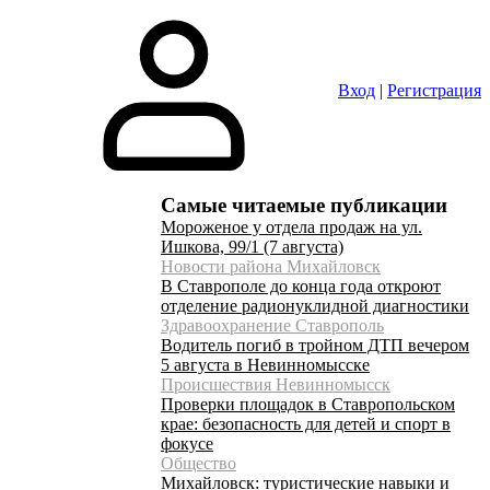
Вход
|
Регистрация
Самые читаемые публикации
Мороженое у отдела продаж на ул.
Ишкова, 99/1 (7 августа)
Новости района Михайловск
В Ставрополе до конца года откроют
отделение радионуклидной диагностики
Здравоохранение Ставрополь
Водитель погиб в тройном ДТП вечером
5 августа в Невинномысске
Происшествия Невинномысск
Проверки площадок в Ставропольском
крае: безопасность для детей и спорт в
фокусе
Общество
Михайловск: туристические навыки и