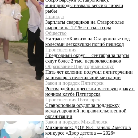
минприроды назвало версию гибели
рыбы
Природа
Зарплаты сварщиков на Ставрополье
выросли на 121% с начала года
Общество
На трассе «Кавказ» на Ставрополье под
колёсами легковушки погиб пешеход
Происшествия
Предгорный округ: 1 сентября за парты
сядут более 2 тыс. первоклассников
Образование Предгорный округ
Пять лет колонии получил пятигорчанин
за помощь в нелегальной миграции
Закон и порядок Пятигорск
Росгвардейцы пресекли массовую драку в
ночном клубе Пятигорска
Происшествия Пятигорск
Ставропольца осудят за поддержку
международной неправительственной
организации
Закон и порядок Михайловск
Михайловск: ДОУ №31 заняло 2 место в
конкурсе «Двор детства — 2026»