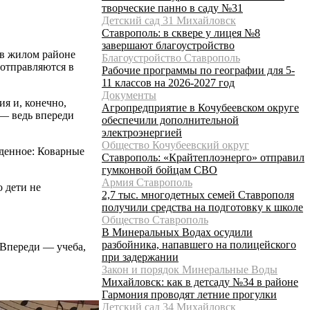
творческие панно в саду №31
Детский сад 31 Михайловск
Ставрополь: в сквере у лицея №8
завершают благоустройство
 в жилом районе
Благоустройство Ставрополь
 отправляются в
Рабочие программы по географии для 5-
11 классов на 2026-2027 год
Документы
ия и, конечно,
Агропредприятие в Кочубеевском округе
— ведь впереди
обеспечили дополнительной
электроэнергией
Общество Кочубеевский округ
иденное: Коварные
Ставрополь: «Крайтеплоэнерго» отправил
гумконвой бойцам СВО
Армия Ставрополь
 дети не
2,7 тыс. многодетных семей Ставрополя
получили средства на подготовку к школе
Общество Ставрополь
В Минеральных Водах осудили
разбойника, напавшего на полицейского
 Впереди — учеба,
при задержании
Закон и порядок Минеральные Воды
Михайловск: как в детсаду №34 в районе
Гармония проводят летние прогулки
Детский сад 34 Михайловск