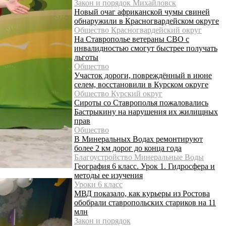
Закон и порядок Михайловск
Новый очаг африканской чумы свиней
обнаружили в Красногвардейском округе
Общество Красногвардейский округ
На Ставрополье ветераны СВО с
инвалидностью смогут быстрее получать
льготы
Общество
Участок дороги, повреждённый в июне
селем, восстановили в Курском округе
Общество Курский округ
Сироты со Ставрополья пожаловались
Бастрыкину на нарушения их жилищных
прав
Общество
В Минеральных Водах ремонтируют
более 2 км дорог до конца года
Благоустройство Минеральные Воды
География 6 класс. Урок 1. Гидросфера и
методы ее изучения
Уроки 6 класс
МВД показало, как курьеры из Ростова
обобрали ставропольских стариков на 11
млн
Закон и порядок