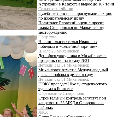
Астрахани в Казахстан вырос до 107 тонн
Сельское хозяйство
Судебные приставы прослушали лекцию
по избирательному праву
Политолог Еловский оценил проект
главы Ставрополья по Малкинскому
месторождению
Общество
Невинномысск: семья Ивановых
победила в «Семейной зарнице»
Школа 23 Михайловск
День физкультурника в Михайловске:
праздник спорта в саду №31
Детский сад 31 Михайловск
Михайловск отметил Международный
день светофора в детском саду
Детский сад 31 Михайловск
СКФУ проведёт Школу студенческого
туризма в Бишкеке
Образование Ставрополь
Строительный контроль запустят при
капремонте 33 МКД в Ставрополе и
районах
ЖКХ
Озеро Барсуки (Ставрополье):