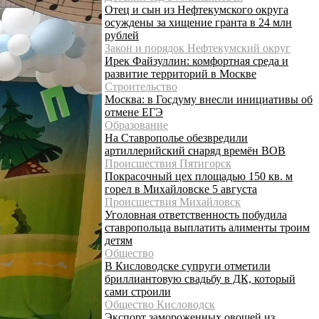
Отец и сын из Нефтекумского округа
осуждены за хищение гранта в 24 млн
рублей
Закон и порядок Нефтекумский округ
Ирек Файзуллин: комфортная среда и
развитие территорий в Москве
Строительство
Москва: в Госдуму внесли инициативы об
отмене ЕГЭ
Образование
На Ставрополье обезвредили
артиллерийский снаряд времён ВОВ
Происшествия Пятигорск
Покрасочный цех площадью 150 кв. м
горел в Михайловске 5 августа
Происшествия Михайловск
Уголовная ответственность побудила
ставропольца выплатить алименты троим
детям
Общество
В Кисловодске супруги отметили
бриллиантовую свадьбу в ДК, который
сами строили
Общество Кисловодск
Экспорт замороженных овощей из