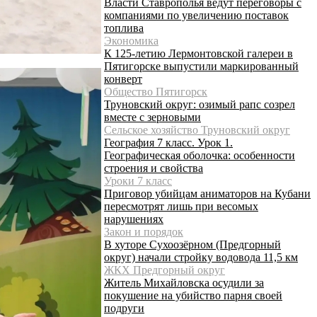
Власти Ставрополья ведут переговоры с
компаниями по увеличению поставок
топлива
Экономика
К 125-летию Лермонтовской галереи в
Пятигорске выпустили маркированный
конверт
Общество Пятигорск
Труновский округ: озимый рапс созрел
вместе с зерновыми
Сельское хозяйство Труновский округ
География 7 класс. Урок 1.
Географическая оболочка: особенности
строения и свойства
Уроки 7 класс
Приговор убийцам аниматоров на Кубани
пересмотрят лишь при весомых
нарушениях
Закон и порядок
В хуторе Сухоозёрном (Предгорный
округ) начали стройку водовода 11,5 км
ЖКХ Предгорный округ
Житель Михайловска осудили за
покушение на убийство парня своей
подруги