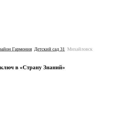
История
Путеводитель
Гео-образование
район Гармония
Детский сад 31
Михайловск
 ключ в «Страну Знаний»