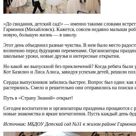
«До свидания, детский сад!» — именно такими словами встр
Гармония (Михайловск). Кажется, совсем недавно малыши роб
новую, большую жизнь — в школу.
Этот день объединил разные чувства. В нем было место радости
волнению перед будущими переменами. Организаторы праздни
школьные уроки, новые друзья и интересные открытия.
Но какой же выпускной без приключений? Когда ребята были 
Кот Базилио и Лиса Алиса, завидуя успехам детей, решили по
Сердца выпускников забились быстрее. Вопрос был один: как п
растерялись. Смело и решительно они отправились на поиски и
Путь в «Страну Знаний» открыт!
Сегодня воспитатели и организаторы праздника прощаются с р
новые знакомства и яркие впечатления. Пусть каждый день бу
Источник: МБДОУ Детский сад №31 в жилом районе Гармония