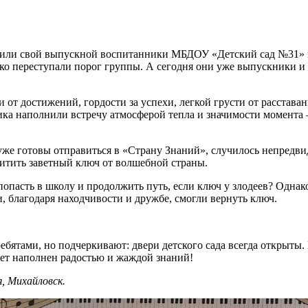
етили свой выпускной воспитанники МБДОУ «Детский сад №31»
ко переступали порог группы. А сегодня они уже выпускники и
 от достижений, гордости за успехи, легкой грусти от расставан
ка наполнили встречу атмосферой тепла и значимости момента 
уже готовы отправиться в «Страну Знаний», случилось непредв
хитить заветный ключ от волшебной страны.
опасть в школу и продолжить путь, если ключ у злодеев? Однако
, благодаря находчивости и дружбе, смогли вернуть ключ.
ебятами, но подчеркивают: двери детского сада всегда открыты.
дет наполнен радостью и жаждой знаний!
, Михайловск.