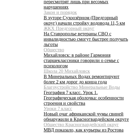
пересмотрят лишь при весомых
нарушениях
Закон и порядок
В хуторе Сухоозёрном (Предгорный
округ) начали стройку водовода 11,5 км
ЖКХ Предгорный округ
На Ставрополье ветераны СВО с
инвалидностью смогут быстрее получать
льготы
Общество
Михайловск: в районе Гармония
старшеклассники говорили о семье с
психологом
Школа 20 Михайловск
В Минеральных Водах ремонтируют
более 2 км дорог до конца года
Благоустройство Минеральные Воды
География 7 класс. Урок 1.
Географическая оболочка: особенности
строения и свойства
Уроки 7 класс
Новый очаг африканской чумы свиней
обнаружили в Красногвардейском округе
Общество Красногвардейский округ
МВД показало, как курьеры из Ростова