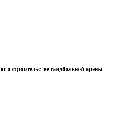
История
Путеводитель
Гео-образование
ос о строительстве гандбольной арены