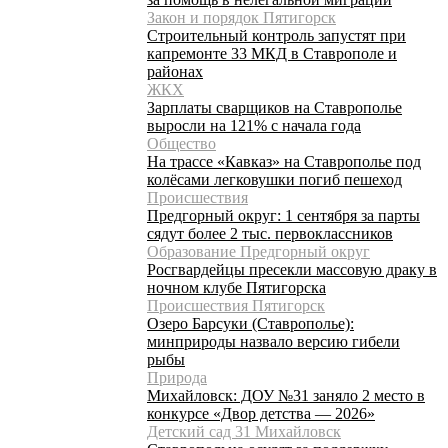
Закон и порядок Пятигорск
Строительный контроль запустят при
капремонте 33 МКД в Ставрополе и
районах
ЖКХ
Зарплаты сварщиков на Ставрополье
выросли на 121% с начала года
Общество
На трассе «Кавказ» на Ставрополье под
колёсами легковушки погиб пешеход
Происшествия
Предгорный округ: 1 сентября за парты
сядут более 2 тыс. первоклассников
Образование Предгорный округ
Росгвардейцы пресекли массовую драку в
ночном клубе Пятигорска
Происшествия Пятигорск
Озеро Барсуки (Ставрополье):
минприроды назвало версию гибели
рыбы
Природа
Михайловск: ДОУ №31 заняло 2 место в
конкурсе «Двор детства — 2026»
Детский сад 31 Михайловск