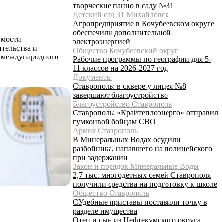
творческие панно в саду №31
Детский сад 31 Михайловск
Агропредприятие в Кочубеевском округе
обеспечили дополнительной
имости
электроэнергией
тельства и
Общество Кочубеевский округ
е международного
Рабочие программы по географии для 5-
11 классов на 2026-2027 год
Документы
Ставрополь: в сквере у лицея №8
завершают благоустройство
Благоустройство Ставрополь
Ставрополь: «Крайтеплоэнерго» отправил
гумконвой бойцам СВО
Армия Ставрополь
В Минеральных Водах осудили
разбойника, напавшего на полицейского
при задержании
Закон и порядок Минеральные Воды
2,7 тыс. многодетных семей Ставрополя
получили средства на подготовку к школе
Общество Ставрополь
СУдебные приставы поставили точку в
разделе имущества
Отец и сын из Нефтекумского округа