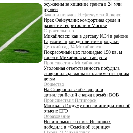
осуждены за хищение гранта в 24 млн
рублей
Закон и порядок Нефтекумский округ
Ирек Файзуллин: комфортная среда и
развитие территорий в Москве
Строительство
Михайловск: как в детсаду №34 в районе
Гармония проводят летние прогулки
Детский сад 34 Михайловск
Покрасочный цех площадью 150 кв. м
горел в Михайловске 5 августа
Происшествия Михайловск
Уголовная ответственность побудила
ставропольца выплатить алименты троим
детям
Общество
На Ставрополье обезвредили
артиллерийский снаряд времён ВОВ
Происшествия Пятигорск
Москва: в Госдуму внесли инициативы об
отмене ЕГЭ
Образование
Невинномысск: семья Ивановых
победила в «Семейной зарнице»
Школа 23 Михайловск