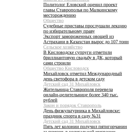
Политолог Еловский оценил проект
главы Ставрополья по Малкинскому
месторождению
Общество
Судебные приставы прослушали лекцию
по избирательному праву
Экспорт замороженных овощей из
Астрахани в Казахстан вырос до 107 тонн
Сельское хозяйство
В Кисловодске супруги отметили
бриллиантовую свадьбу в ДК, который
сами строили
Общество Кисловодск
Михайловск отметил Международный
день светофора в детском саду
Детский сад 31 Михайловск
Жительница Ставрополя перевела
онлайн-целительнице более 340 тыс.
рублей
Закон и порядок Ставрополь
День физкультурника в Михайловске:
праздник спорта в саду №31
Детский сад 31 Михайловск
Пять лет колонии получил пятигорчанин
за помощь в нелегальной миграции