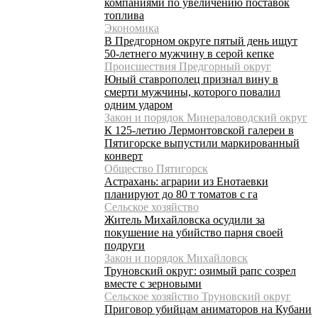
компаниями по увеличению поставок
топлива
Экономика
В Предгорном округе пятый день ищут
50-летнего мужчину в серой кепке
Происшествия Предгорный округ
Юный ставрополец признал вину в
смерти мужчины, которого повалил
одним ударом
Закон и порядок Минераловодский округ
К 125-летию Лермонтовской галереи в
Пятигорске выпустили маркированный
конверт
Общество Пятигорск
Астрахань: аграрии из Енотаевки
планируют до 80 т томатов с га
Сельское хозяйство
Житель Михайловска осудили за
покушение на убийство парня своей
подруги
Закон и порядок Михайловск
Труновский округ: озимый рапс созрел
вместе с зерновыми
Сельское хозяйство Труновский округ
Приговор убийцам аниматоров на Кубани