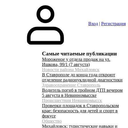
Вход
|
Регистрация
Самые читаемые публикации
Мороженое у отдела продаж на ул.
Ишкова, 99/1 (7 августа)
Новости района Михайловск
В Ставрополе до конца года откроют
отделение радионуклидной диагностики
Здравоохранение Ставрополь
Водитель погиб в тройном ДТП вечером
5 августа в Невинномысске
Происшествия Невинномысск
Проверки площадок в Ставропольском
крае: безопасность для детей и спорт в
фокусе
Общество
Михайловск: туристические навыки и