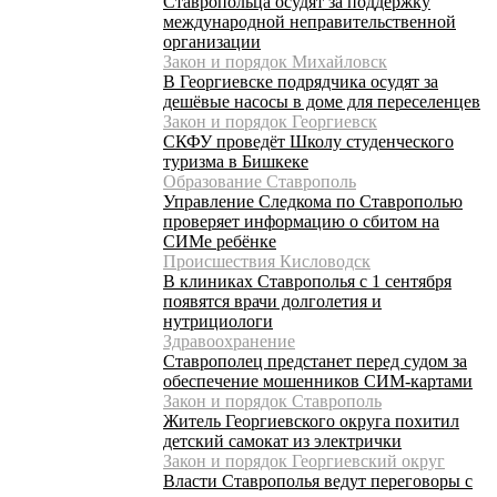
Ставропольца осудят за поддержку
международной неправительственной
организации
Закон и порядок Михайловск
В Георгиевске подрядчика осудят за
дешёвые насосы в доме для переселенцев
Закон и порядок Георгиевск
СКФУ проведёт Школу студенческого
туризма в Бишкеке
Образование Ставрополь
Управление Следкома по Ставрополью
проверяет информацию о сбитом на
СИМе ребёнке
Происшествия Кисловодск
В клиниках Ставрополья с 1 сентября
появятся врачи долголетия и
нутрициологи
Здравоохранение
Ставрополец предстанет перед судом за
обеспечение мошенников СИМ-картами
Закон и порядок Ставрополь
Житель Георгиевского округа похитил
детский самокат из электрички
Закон и порядок Георгиевский округ
Власти Ставрополья ведут переговоры с