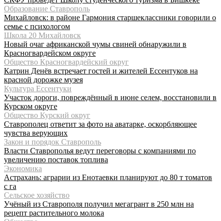
Образование Ставрополь
Михайловск: в районе Гармония старшеклассники говорили о
семье с психологом
Школа 20 Михайловск
Новый очаг африканской чумы свиней обнаружили в
Красногвардейском округе
Общество Красногвардейский округ
Катрин Денёв встречает гостей и жителей Ессентуков на
красной дорожке музея
Культура Ессентуки
Участок дороги, повреждённый в июне селем, восстановили в
Курском округе
Общество Курский округ
Ставрополец ответит за фото на аватарке, оскорбляющее
чувства верующих
Закон и порядок Ставрополь
Власти Ставрополья ведут переговоры с компаниями по
увеличению поставок топлива
Экономика
Астрахань: аграрии из Енотаевки планируют до 80 т томатов
с га
Сельское хозяйство
Учёный из Ставрополя получил мегагрант в 250 млн на
рецепт растительного молока