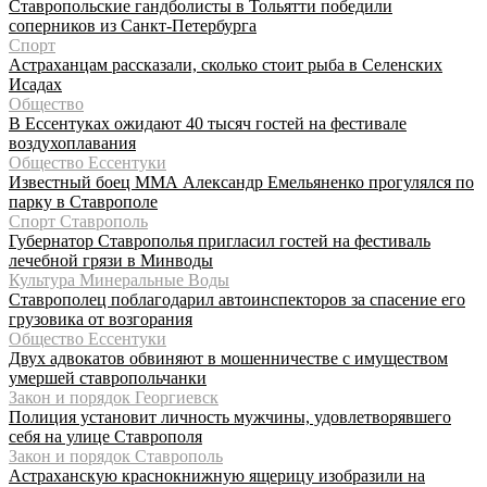
Ставропольские гандболисты в Тольятти победили
соперников из Санкт-Петербурга
Спорт
Астраханцам рассказали, сколько стоит рыба в Селенских
Исадах
Общество
В Ессентуках ожидают 40 тысяч гостей на фестивале
воздухоплавания
Общество Ессентуки
Известный боец ММА Александр Емельяненко прогулялся по
парку в Ставрополе
Спорт Ставрополь
Губернатор Ставрополья пригласил гостей на фестиваль
лечебной грязи в Минводы
Культура Минеральные Воды
Ставрополец поблагодарил автоинспекторов за спасение его
грузовика от возгорания
Общество Ессентуки
Двух адвокатов обвиняют в мошенничестве с имуществом
умершей ставропольчанки
Закон и порядок Георгиевск
Полиция установит личность мужчины, удовлетворявшего
себя на улице Ставрополя
Закон и порядок Ставрополь
Астраханскую краснокнижную ящерицу изобразили на