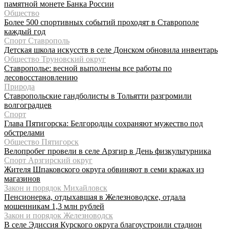
памятной монете Банка России
Общество
Более 500 спортивных событий проходят в Ставрополе
каждый год
Спорт Ставрополь
Детская школа искусств в селе Донском обновила инвентарь
Общество Труновский округ
Ставрополье: весной выполнены все работы по
лесовосстановлению
Природа
Ставропольские гандболисты в Тольятти разгромили
волгоградцев
Спорт
Глава Пятигорска: Белгородцы сохраняют мужество под
обстрелами
Общество Пятигорск
Велопробег провели в селе Арзгир в День физкультурника
Спорт Арзгирский округ
Жителя Шпаковского округа обвиняют в семи кражах из
магазинов
Закон и порядок Михайловск
Пенсионерка, отдыхавшая в Железноводске, отдала
мошенникам 1,3 млн рублей
Закон и порядок Железноводск
В селе Эдиссия Курского округа благоустроили стадион