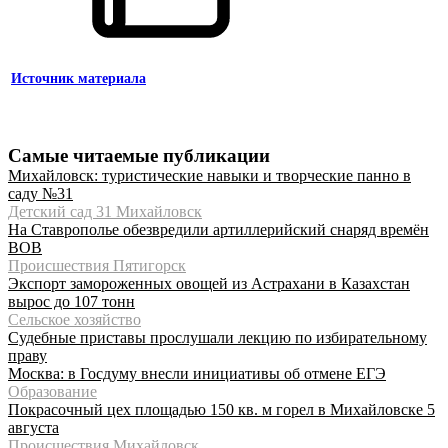
Источник материала
Самые читаемые публикации
Михайловск: туристические навыки и творческие панно в
саду №31
Детский сад 31 Михайловск
На Ставрополье обезвредили артиллерийский снаряд времён
ВОВ
Происшествия Пятигорск
Экспорт замороженных овощей из Астрахани в Казахстан
вырос до 107 тонн
Сельское хозяйство
Судебные приставы прослушали лекцию по избирательному
праву
Москва: в Госдуму внесли инициативы об отмене ЕГЭ
Образование
Покрасочный цех площадью 150 кв. м горел в Михайловске 5
августа
Происшествия Михайловск