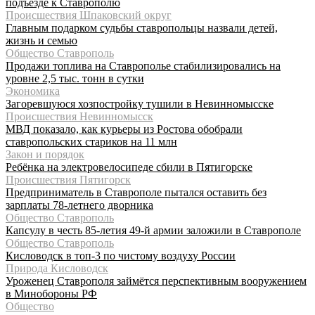
подъезде к Ставрополю
Происшествия Шпаковский округ
Главным подарком судьбы ставропольцы назвали детей,
жизнь и семью
Общество Ставрополь
Продажи топлива на Ставрополье стабилизировались на
уровне 2,5 тыс. тонн в сутки
Экономика
Загоревшуюся хозпостройку тушили в Невинномысске
Происшествия Невинномысск
МВД показало, как курьеры из Ростова обобрали
ставропольских стариков на 11 млн
Закон и порядок
Ребёнка на электровелосипеде сбили в Пятигорске
Происшествия Пятигорск
Предприниматель в Ставрополе пытался оставить без
зарплаты 78-летнего дворника
Общество Ставрополь
Капсулу в честь 85-летия 49-й армии заложили в Ставрополе
Общество Ставрополь
Кисловодск в топ-3 по чистому воздуху России
Природа Кисловодск
Уроженец Ставрополя займётся перспективным вооружением
в Минобороны РФ
Общество