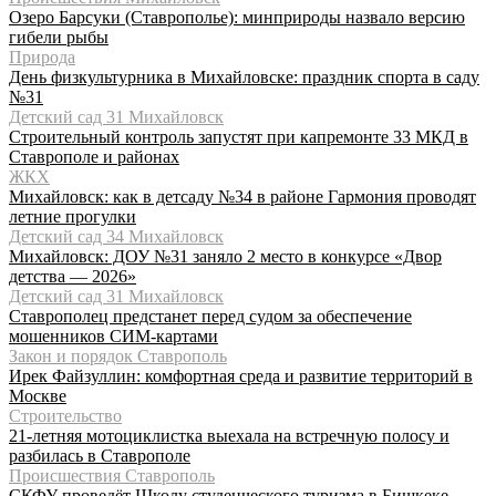
Озеро Барсуки (Ставрополье): минприроды назвало версию
гибели рыбы
Природа
День физкультурника в Михайловске: праздник спорта в саду
№31
Детский сад 31 Михайловск
Строительный контроль запустят при капремонте 33 МКД в
Ставрополе и районах
ЖКХ
Михайловск: как в детсаду №34 в районе Гармония проводят
летние прогулки
Детский сад 34 Михайловск
Михайловск: ДОУ №31 заняло 2 место в конкурсе «Двор
детства — 2026»
Детский сад 31 Михайловск
Ставрополец предстанет перед судом за обеспечение
мошенников СИМ-картами
Закон и порядок Ставрополь
Ирек Файзуллин: комфортная среда и развитие территорий в
Москве
Строительство
21-летняя мотоциклистка выехала на встречную полосу и
разбилась в Ставрополе
Происшествия Ставрополь
СКФУ проведёт Школу студенческого туризма в Бишкеке