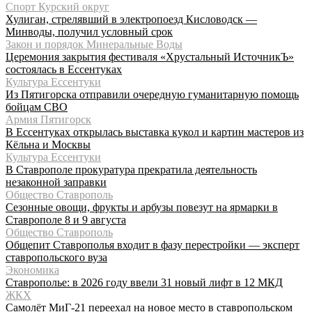
Спорт Курский округ
Хулиган, стрелявший в электропоезд Кисловодск —
Минводы, получил условный срок
Закон и порядок Минеральные Воды
Церемония закрытия фестиваля «Хрустальный ИсточникЪ»
состоялась в Ессентуках
Культура Ессентуки
Из Пятигорска отправили очередную гуманитарную помощь
бойцам СВО
Армия Пятигорск
В Ессентуках открылась выставка кукол и картин мастеров из
Кёльна и Москвы
Культура Ессентуки
В Ставрополе прокуратура прекратила деятельность
незаконной заправки
Общество Ставрополь
Сезонные овощи, фрукты и арбузы повезут на ярмарки в
Ставрополе 8 и 9 августа
Общество Ставрополь
Общепит Ставрополья входит в фазу перестройки — эксперт
ставропольского вуза
Экономика
Ставрополье: в 2026 году ввели 31 новый лифт в 12 МКД
ЖКХ
Самолёт МиГ-21 переехал на новое место в ставропольском