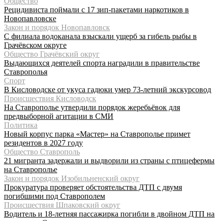
Общество
Рецидивиста поймали с 17 зип-пакетами наркотиков в
Новопавловске
Закон и порядок Новопавловск
С филиала водоканала взыскали ущерб за гибель рыбы в
Грачёвском округе
Общество Грачёвский округ
Выдающихся деятелей спорта наградили в правительстве
Ставрополья
Спорт
В Кисловодске от укуса гадюки умер 73-летний экскурсовод
Происшествия Кисловодск
На Ставрополье утвердили порядок жеребьёвок для
предвыборной агитации в СМИ
Политика
Новый корпус парка «Мастер» на Ставрополье примет
резидентов в 2027 году
Общество Ставрополь
21 мигранта задержали и выдворили из страны с птицефермы
на Ставрополье
Закон и порядок Изобильненский округ
Прокуратура проверяет обстоятельства ДТП с двумя
погибшими под Ставрополем
Происшествия Шпаковский округ
Водитель и 18-летняя пассажирка погибли в двойном ДТП на