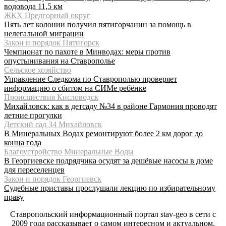
водовода 11,5 км
ЖКХ Предгорный округ
Пять лет колонии получил пятигорчанин за помощь в
нелегальной миграции
Закон и порядок Пятигорск
Чемпионат по пахоте в Минводах: меры против
опустынивания на Ставрополье
Сельское хозяйство
Управление Следкома по Ставрополью проверяет
информацию о сбитом на СИМе ребёнке
Происшествия Кисловодск
Михайловск: как в детсаду №34 в районе Гармония проводят
летние прогулки
Детский сад 34 Михайловск
В Минеральных Водах ремонтируют более 2 км дорог до
конца года
Благоустройство Минеральные Воды
В Георгиевске подрядчика осудят за дешёвые насосы в доме
для переселенцев
Закон и порядок Георгиевск
Судебные приставы прослушали лекцию по избирательному
праву
Ставропольский информационный портал stav-geo в сети с
2009 года рассказывает о самом интересном и актуальном.