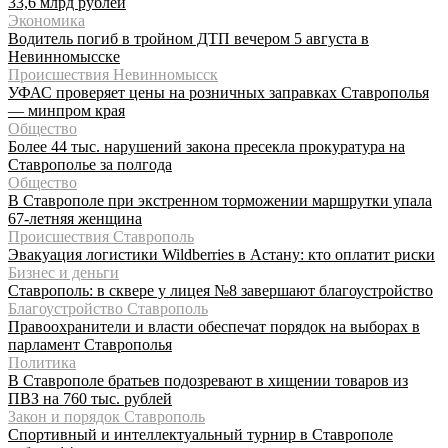
33,6 млрд рублей
Экономика
Водитель погиб в тройном ДТП вечером 5 августа в
Невинномысске
Происшествия Невинномысск
УФАС проверяет цены на розничных заправках Ставрополья
— минпром края
Общество
Более 44 тыс. нарушений закона пресекла прокуратура на
Ставрополье за полгода
Общество
В Ставрополе при экстренном торможении маршрутки упала
67-летняя женщина
Происшествия Ставрополь
Эвакуация логистики Wildberries в Астану: кто оплатит риски
Бизнес и деньги
Ставрополь: в сквере у лицея №8 завершают благоустройство
Благоустройство Ставрополь
Правоохранители и власти обеспечат порядок на выборах в
парламент Ставрополья
Политика
В Ставрополе братьев подозревают в хищении товаров из
ПВЗ на 760 тыс. рублей
Закон и порядок Ставрополь
Спортивный и интеллектуальный турнир в Ставрополе