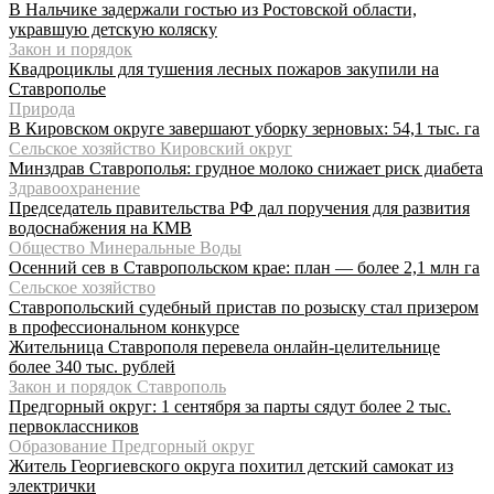
В Нальчике задержали гостью из Ростовской области,
укравшую детскую коляску
Закон и порядок
Квадроциклы для тушения лесных пожаров закупили на
Ставрополье
Природа
В Кировском округе завершают уборку зерновых: 54,1 тыс. га
Сельское хозяйство Кировский округ
Минздрав Ставрополья: грудное молоко снижает риск диабета
Здравоохранение
Председатель правительства РФ дал поручения для развития
водоснабжения на КМВ
Общество Минеральные Воды
Осенний сев в Ставропольском крае: план — более 2,1 млн га
Сельское хозяйство
Ставропольский судебный пристав по розыску стал призером
в профессиональном конкурсе
Жительница Ставрополя перевела онлайн-целительнице
более 340 тыс. рублей
Закон и порядок Ставрополь
Предгорный округ: 1 сентября за парты сядут более 2 тыс.
первоклассников
Образование Предгорный округ
Житель Георгиевского округа похитил детский самокат из
электрички