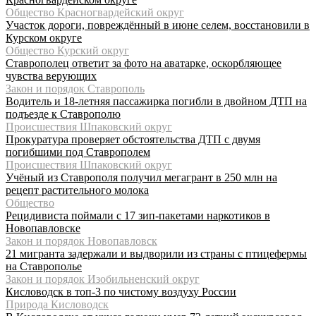
Общество Красногвардейский округ
Участок дороги, повреждённый в июне селем, восстановили в
Курском округе
Общество Курский округ
Ставрополец ответит за фото на аватарке, оскорбляющее
чувства верующих
Закон и порядок Ставрополь
Водитель и 18-летняя пассажирка погибли в двойном ДТП на
подъезде к Ставрополю
Происшествия Шпаковский округ
Прокуратура проверяет обстоятельства ДТП с двумя
погибшими под Ставрополем
Происшествия Шпаковский округ
Учёный из Ставрополя получил мегагрант в 250 млн на
рецепт растительного молока
Общество
Рецидивиста поймали с 17 зип-пакетами наркотиков в
Новопавловске
Закон и порядок Новопавловск
21 мигранта задержали и выдворили из страны с птицефермы
на Ставрополье
Закон и порядок Изобильненский округ
Кисловодск в топ-3 по чистому воздуху России
Природа Кисловодск