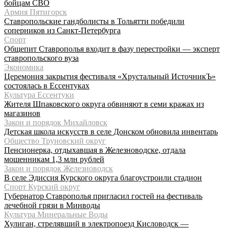
бойцам СВО
Армия Пятигорск
Ставропольские гандболисты в Тольятти победили
соперников из Санкт-Петербурга
Спорт
Общепит Ставрополья входит в фазу перестройки — эксперт
ставропольского вуза
Экономика
Церемония закрытия фестиваля «Хрустальный ИсточникЪ»
состоялась в Ессентуках
Культура Ессентуки
Жителя Шпаковского округа обвиняют в семи кражах из
магазинов
Закон и порядок Михайловск
Детская школа искусств в селе Донском обновила инвентарь
Общество Труновский округ
Пенсионерка, отдыхавшая в Железноводске, отдала
мошенникам 1,3 млн рублей
Закон и порядок Железноводск
В селе Эдиссия Курского округа благоустроили стадион
Спорт Курский округ
Губернатор Ставрополья пригласил гостей на фестиваль
лечебной грязи в Минводы
Культура Минеральные Воды
Хулиган, стрелявший в электропоезд Кисловодск —