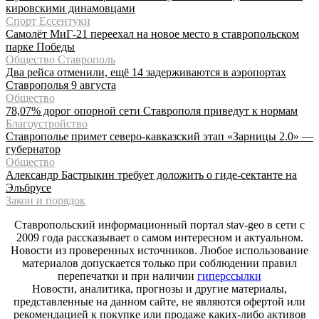
кировскими динамовцами
Спорт Ессентуки
Самолёт МиГ-21 переехал на новое место в ставропольском
парке Победы
Общество Ставрополь
Два рейса отменили, ещё 14 задерживаются в аэропортах
Ставрополья 9 августа
Общество
78,07% дорог опорной сети Ставрополя приведут к нормам
Благоустройство
Ставрополье примет северо-кавказский этап «Зарницы 2.0» —
губернатор
Общество
Александр Бастрыкин требует доложить о гиде-сектанте на
Эльбрусе
Закон и порядок
Ставропольский информационный портал stav-geo в сети с
2009 года рассказывает о самом интересном и актуальном.
Новости из проверенных источников. Любое использование
материалов допускается только при соблюдении правил
перепечатки и при наличии
гиперссылки
Новости, аналитика, прогнозы и другие материалы,
представленные на данном сайте, не являются офертой или
рекомендацией к покупке или продаже каких-либо активов