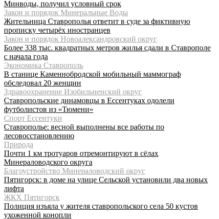
Минводы, получил условный срок
Закон и порядок Минеральные Воды
Жительница Ставрополья ответит в суде за фиктивную
прописку четырёх иностранцев
Закон и порядок Новоалександровский округ
Более 338 тыс. квадратных метров жилья сдали в Ставрополе
с начала года
Экономика Ставрополь
В станице Каменнобродской мобильный маммограф
обследовал 20 женщин
Здравоохранение Изобильненский округ
Ставропольские динамовцы в Ессентуках одолели
футболистов из «Тюмени»
Спорт Ессентуки
Ставрополье: весной выполнены все работы по
лесовосстановлению
Природа
Почти 1 км тротуаров отремонтируют в сёлах
Минераловодского округа
Благоустройство Минераловодский округ
Пятигорск: в доме на улице Сельской установили два новых
лифта
ЖКХ Пятигорск
Полиция изъяла у жителя ставропольского села 50 кустов
ухоженной конопли