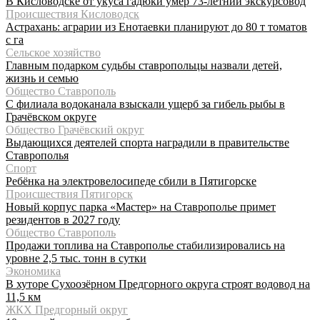
В Кисловодске от укуса гадюки умер 73-летний экскурсовод
Происшествия Кисловодск
Астрахань: аграрии из Енотаевки планируют до 80 т томатов
с га
Сельское хозяйство
Главным подарком судьбы ставропольцы назвали детей,
жизнь и семью
Общество Ставрополь
С филиала водоканала взыскали ущерб за гибель рыбы в
Грачёвском округе
Общество Грачёвский округ
Выдающихся деятелей спорта наградили в правительстве
Ставрополья
Спорт
Ребёнка на электровелосипеде сбили в Пятигорске
Происшествия Пятигорск
Новый корпус парка «Мастер» на Ставрополье примет
резидентов в 2027 году
Общество Ставрополь
Продажи топлива на Ставрополье стабилизировались на
уровне 2,5 тыс. тонн в сутки
Экономика
В хуторе Сухоозёрном Предгорного округа строят водовод на
11,5 км
ЖКХ Предгорный округ