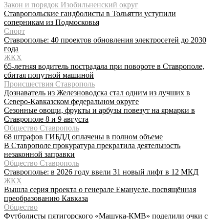
Закон и порядок Изобильненский округ
Ставропольские гандболисты в Тольятти уступили
соперникам из Подмосковья
Спорт
Ставрополье: 40 проектов обновления электросетей до 2030
года
ЖКХ
65-летняя водитель пострадала при повороте в Ставрополе,
сбитая попутной машиной
Происшествия Ставрополь
Дознаватель из Железноводска стал одним из лучших в
Северо-Кавказском федеральном округе
Сезонные овощи, фрукты и арбузы повезут на ярмарки в
Ставрополе 8 и 9 августа
Общество Ставрополь
68 штрафов ГИБДД оплачены в полном объеме
В Ставрополе прокуратура прекратила деятельность
незаконной заправки
Общество Ставрополь
Ставрополье: в 2026 году ввели 31 новый лифт в 12 МКД
ЖКХ
Вышла серия проекта о генерале Емануеле, посвящённая
преобразованию Кавказа
Общество
Футболисты пятигорского «Машука-КМВ» поделили очки с