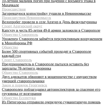
10-летний мальчик погиб при падении с восьмого этажа в
Махачкале
Происшествия
Загоревшуюся хозпостройку тушили в Невинномысске
Происшествия Невинномысск
Велопробег провели в селе Арзгир в День физкультурника
Спорт Арзгирский округ
Капсулу в честь 85-летия 49-й армии заложили в Ставрополе
Общество Ставрополь
Уроженец Ставрополя займётся перспективным вооружением
в Минобороны РФ
Общество
Более 500 спортивных событий проходят в Ставрополе
каждый год
Спорт Ставрополь
Предприниматель в Ставрополе пытался оставить без
зарплаты 78-летнего дворника
Общество Ставрополь
Двух адвокатов обвиняют в мошенничестве с имуществом
умершей ставропольчанки
Закон и порядок Георгиевск
Ставрополец поблагодарил автоинспекторов за спасение его
грузовика от возгорания
Общество Ессентуки
Из Пятигорска отправили очередную гуманитарную помощь