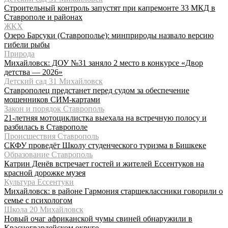
Строительный контроль запустят при капремонте 33 МКД в
Ставрополе и районах
ЖКХ
Озеро Барсуки (Ставрополье): минприроды назвало версию
гибели рыбы
Природа
Михайловск: ДОУ №31 заняло 2 место в конкурсе «Двор
детства — 2026»
Детский сад 31 Михайловск
Ставрополец предстанет перед судом за обеспечение
мошенников СИМ-картами
Закон и порядок Ставрополь
21-летняя мотоциклистка выехала на встречную полосу и
разбилась в Ставрополе
Происшествия Ставрополь
СКФУ проведёт Школу студенческого туризма в Бишкеке
Образование Ставрополь
Катрин Денёв встречает гостей и жителей Ессентуков на
красной дорожке музея
Культура Ессентуки
Михайловск: в районе Гармония старшеклассники говорили о
семье с психологом
Школа 20 Михайловск
Новый очаг африканской чумы свиней обнаружили в
Красногвардейском округе