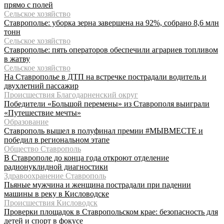
прямо с полей
Сельское хозяйство
Ставрополье: уборка зерна завершена на 92%, собрано 8,6 млн
тонн
Сельское хозяйство
Ставрополье: пять операторов обеспечили аграриев топливом
в жатву
Сельское хозяйство
На Ставрополье в ДТП на встречке пострадали водитель и
двухлетний пассажир
Происшествия Благодарненский округ
Победители «Большой перемены» из Ставрополя выиграли
«Путешествие мечты»
Образование
Ставрополь вышел в полуфинал премии #МЫВМЕСТЕ и
победил в региональном этапе
Общество Ставрополь
В Ставрополе до конца года откроют отделение
радионуклидной диагностики
Здравоохранение Ставрополь
Пьяные мужчина и женщина пострадали при падении
машины в реку в Кисловодске
Происшествия Кисловодск
Проверки площадок в Ставропольском крае: безопасность для
детей и спорт в фокусе