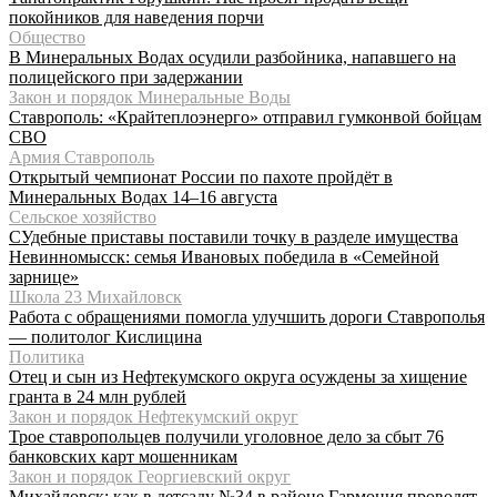
покойников для наведения порчи
Общество
В Минеральных Водах осудили разбойника, напавшего на
полицейского при задержании
Закон и порядок Минеральные Воды
Ставрополь: «Крайтеплоэнерго» отправил гумконвой бойцам
СВО
Армия Ставрополь
Открытый чемпионат России по пахоте пройдёт в
Минеральных Водах 14–16 августа
Сельское хозяйство
СУдебные приставы поставили точку в разделе имущества
Невинномысск: семья Ивановых победила в «Семейной
зарнице»
Школа 23 Михайловск
Работа с обращениями помогла улучшить дороги Ставрополья
— политолог Кислицина
Политика
Отец и сын из Нефтекумского округа осуждены за хищение
гранта в 24 млн рублей
Закон и порядок Нефтекумский округ
Трое ставропольцев получили уголовное дело за сбыт 76
банковских карт мошенникам
Закон и порядок Георгиевский округ
Михайловск: как в детсаду №34 в районе Гармония проводят