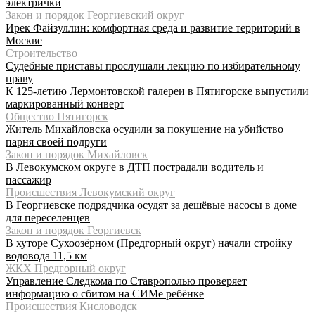
электрички
Закон и порядок Георгиевский округ
Ирек Файзуллин: комфортная среда и развитие территорий в
Москве
Строительство
Судебные приставы прослушали лекцию по избирательному
праву
К 125-летию Лермонтовской галереи в Пятигорске выпустили
маркированный конверт
Общество Пятигорск
Житель Михайловска осудили за покушение на убийство
парня своей подруги
Закон и порядок Михайловск
В Левокумском округе в ДТП пострадали водитель и
пассажир
Происшествия Левокумский округ
В Георгиевске подрядчика осудят за дешёвые насосы в доме
для переселенцев
Закон и порядок Георгиевск
В хуторе Сухоозёрном (Предгорный округ) начали стройку
водовода 11,5 км
ЖКХ Предгорный округ
Управление Следкома по Ставрополью проверяет
информацию о сбитом на СИМе ребёнке
Происшествия Кисловодск