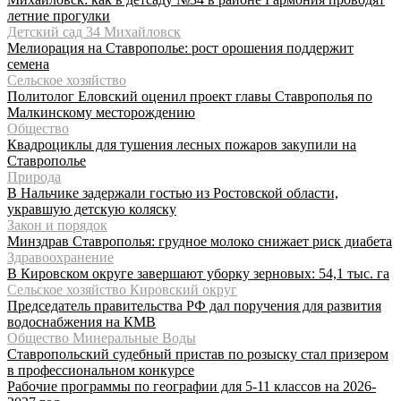
летние прогулки
Детский сад 34 Михайловск
Мелиорация на Ставрополье: рост орошения поддержит
семена
Сельское хозяйство
Политолог Еловский оценил проект главы Ставрополья по
Малкинскому месторождению
Общество
Квадроциклы для тушения лесных пожаров закупили на
Ставрополье
Природа
В Нальчике задержали гостью из Ростовской области,
укравшую детскую коляску
Закон и порядок
Минздрав Ставрополья: грудное молоко снижает риск диабета
Здравоохранение
В Кировском округе завершают уборку зерновых: 54,1 тыс. га
Сельское хозяйство Кировский округ
Председатель правительства РФ дал поручения для развития
водоснабжения на КМВ
Общество Минеральные Воды
Ставропольский судебный пристав по розыску стал призером
в профессиональном конкурсе
Рабочие программы по географии для 5-11 классов на 2026-