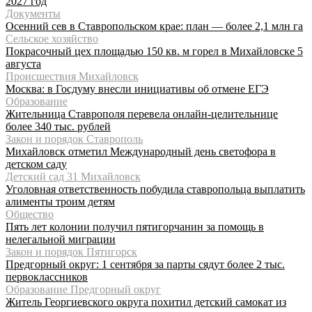
2027 год
Документы
Осенний сев в Ставропольском крае: план — более 2,1 млн га
Сельское хозяйство
Покрасочный цех площадью 150 кв. м горел в Михайловске 5
августа
Происшествия Михайловск
Москва: в Госдуму внесли инициативы об отмене ЕГЭ
Образование
Жительница Ставрополя перевела онлайн-целительнице
более 340 тыс. рублей
Закон и порядок Ставрополь
Михайловск отметил Международный день светофора в
детском саду
Детский сад 31 Михайловск
Уголовная ответственность побудила ставропольца выплатить
алименты троим детям
Общество
Пять лет колонии получил пятигорчанин за помощь в
нелегальной миграции
Закон и порядок Пятигорск
Предгорный округ: 1 сентября за парты сядут более 2 тыс.
первоклассников
Образование Предгорный округ
Житель Георгиевского округа похитил детский самокат из