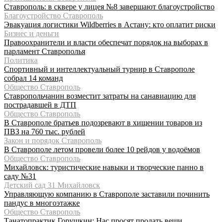
Ставрополь: в сквере у лицея №8 завершают благоустройство
Благоустройство Ставрополь
Эвакуация логистики Wildberries в Астану: кто оплатит риски
Бизнес и деньги
Правоохранители и власти обеспечат порядок на выборах в
парламент Ставрополья
Политика
Спортивный и интеллектуальный турнир в Ставрополе
собрал 14 команд
Общество Ставрополь
Ставропольчанин возместит затраты на санавиацию для
пострадавшей в ДТП
Общество Ставрополь
В Ставрополе братьев подозревают в хищении товаров из
ПВЗ на 760 тыс. рублей
Закон и порядок Ставрополь
В Ставрополе летом провели более 10 рейдов у водоёмов
Общество Ставрополь
Михайловск: туристические навыки и творческие панно в
саду №31
Детский сад 31 Михайловск
Управляющую компанию в Ставрополе заставили починить
пандус в многоэтажке
Общество Ставрополь
Танатопрактик Горушкин: Нас просят продать вещи