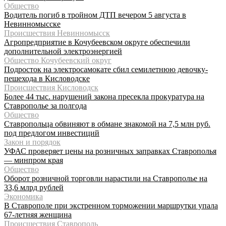
Общество
Водитель погиб в тройном ДТП вечером 5 августа в
Невинномысске
Происшествия Невинномысск
Агропредприятие в Кочубеевском округе обеспечили
дополнительной электроэнергией
Общество Кочубеевский округ
Подросток на электросамокате сбил семилетнюю девочку-
пешехода в Кисловодске
Происшествия Кисловодск
Более 44 тыс. нарушений закона пресекла прокуратура на
Ставрополье за полгода
Общество
Ставропольца обвиняют в обмане знакомой на 7,5 млн руб.
под предлогом инвестиций
Закон и порядок
УФАС проверяет цены на розничных заправках Ставрополья
— минпром края
Общество
Оборот розничной торговли нарастили на Ставрополье на
33,6 млрд рублей
Экономика
В Ставрополе при экстренном торможении маршрутки упала
67-летняя женщина
Происшествия Ставрополь