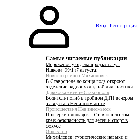
Вход
|
Регистрация
Самые читаемые публикации
Мороженое у отдела продаж на ул.
Ишкова, 99/1 (7 августа)
Новости района Михайловск
В Ставрополе до конца года откроют
отделение радионуклидной диагностики
Здравоохранение Ставрополь
Водитель погиб в тройном ДТП вечером
5 августа в Невинномысске
Происшествия Невинномысск
Проверки площадок в Ставропольском
крае: безопасность для детей и спорт в
фокусе
Общество
Михайловск: туристические навыки и