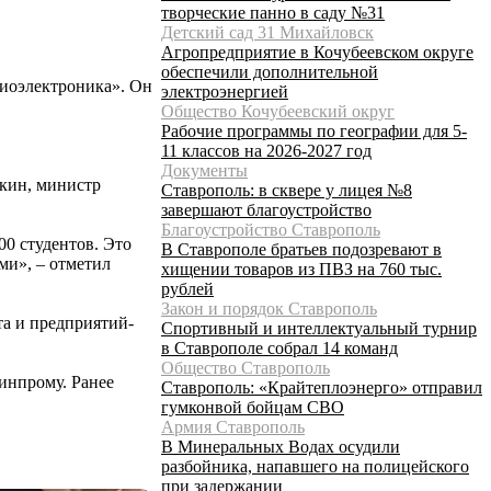
творческие панно в саду №31
Детский сад 31 Михайловск
Агропредприятие в Кочубеевском округе
обеспечили дополнительной
диоэлектроника». Он
электроэнергией
Общество Кочубеевский округ
Рабочие программы по географии для 5-
11 классов на 2026-2027 год
Документы
кин, министр
Ставрополь: в сквере у лицея №8
завершают благоустройство
Благоустройство Ставрополь
00 студентов. Это
В Ставрополе братьев подозревают в
ми», – отметил
хищении товаров из ПВЗ на 760 тыс.
рублей
Закон и порядок Ставрополь
та и предприятий-
Спортивный и интеллектуальный турнир
в Ставрополе собрал 14 команд
Общество Ставрополь
инпрому. Ранее
Ставрополь: «Крайтеплоэнерго» отправил
гумконвой бойцам СВО
Армия Ставрополь
В Минеральных Водах осудили
разбойника, напавшего на полицейского
при задержании