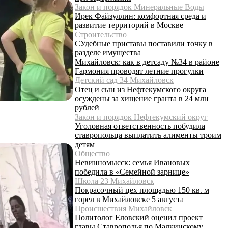
Закон и порядок Минеральные Воды
Ирек Файзуллин: комфортная среда и
развитие территорий в Москве
Строительство
СУдебные приставы поставили точку в
разделе имущества
Михайловск: как в детсаду №34 в районе
Гармония проводят летние прогулки
Детский сад 34 Михайловск
Отец и сын из Нефтекумского округа
осуждены за хищение гранта в 24 млн
рублей
Закон и порядок Нефтекумский округ
Уголовная ответственность побудила
ставропольца выплатить алименты троим
детям
Общество
Невинномысск: семья Ивановых
победила в «Семейной зарнице»
Школа 23 Михайловск
Покрасочный цех площадью 150 кв. м
горел в Михайловске 5 августа
Происшествия Михайловск
Политолог Еловский оценил проект
главы Ставрополья по Малкинскому