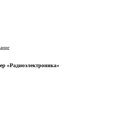
История
Путеводитель
Гео-образование
вание
тер «Радиоэлектроника»