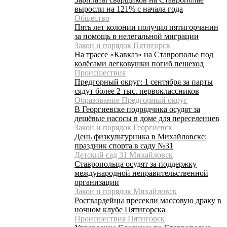
выросли на 121% с начала года
Общество
Пять лет колонии получил пятигорчанин
за помощь в нелегальной миграции
Закон и порядок Пятигорск
На трассе «Кавказ» на Ставрополье под
колёсами легковушки погиб пешеход
Происшествия
Предгорный округ: 1 сентября за парты
сядут более 2 тыс. первоклассников
Образование Предгорный округ
В Георгиевске подрядчика осудят за
дешёвые насосы в доме для переселенцев
Закон и порядок Георгиевск
День физкультурника в Михайловске:
праздник спорта в саду №31
Детский сад 31 Михайловск
Ставропольца осудят за поддержку
международной неправительственной
организации
Закон и порядок Михайловск
Росгвардейцы пресекли массовую драку в
ночном клубе Пятигорска
Происшествия Пятигорск