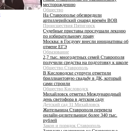
месторождению
Общество
й
На Ставрополье обезвредили
артиллерийский снаряд времён ВОВ
Происшествия Пятигорск
Судебные приставы прослушали лекцию
по избирательному праву
Москва: в Госдуму внесли инициативы об
отмене ЕГЭ
Образование
2,7 тыс. многодетных семей Ставрополя
получили средства на подготовку к школе
Общество Ставрополь
В Кисловодске супруги отметили
бриллиантовую свадьбу в ДК, который
сами строили
Общество Кисловодск
Михайловск отметил Международный
день светофора в детском саду
Детский сад 31 Михайловск
Жительница Ставрополя перевела
онлайн-целительнице более 340 тыс.
рублей
Закон и порядок Ставрополь
Зарплаты сварщиков на Ставрополье