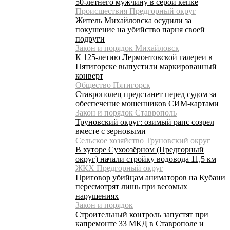
50-летнего мужчину в серой кепке
Происшествия Предгорный округ
Житель Михайловска осудили за
покушение на убийство парня своей
подруги
Закон и порядок Михайловск
К 125-летию Лермонтовской галереи в
Пятигорске выпустили маркированный
конверт
Общество Пятигорск
Ставрополец предстанет перед судом за
обеспечение мошенников СИМ-картами
Закон и порядок Ставрополь
Труновский округ: озимый рапс созрел
вместе с зерновыми
Сельское хозяйство Труновский округ
В хуторе Сухоозёрном (Предгорный
округ) начали стройку водовода 11,5 км
ЖКХ Предгорный округ
Приговор убийцам аниматоров на Кубани
пересмотрят лишь при весомых
нарушениях
Закон и порядок
Строительный контроль запустят при
капремонте 33 МКД в Ставрополе и