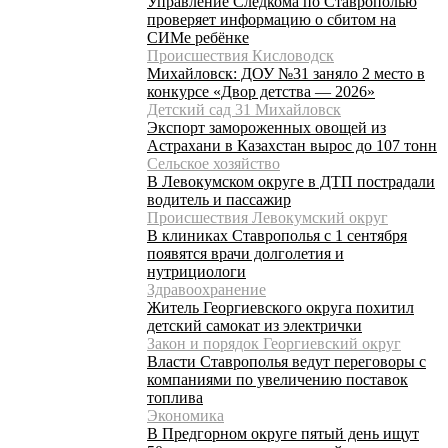
Управление Следкома по Ставрополью
проверяет информацию о сбитом на
СИМе ребёнке
Происшествия Кисловодск
Михайловск: ДОУ №31 заняло 2 место в
конкурсе «Двор детства — 2026»
Детский сад 31 Михайловск
Экспорт замороженных овощей из
Астрахани в Казахстан вырос до 107 тонн
Сельское хозяйство
В Левокумском округе в ДТП пострадали
водитель и пассажир
Происшествия Левокумский округ
В клиниках Ставрополья с 1 сентября
появятся врачи долголетия и
нутрициологи
Здравоохранение
Житель Георгиевского округа похитил
детский самокат из электрички
Закон и порядок Георгиевский округ
Власти Ставрополья ведут переговоры с
компаниями по увеличению поставок
топлива
Экономика
В Предгорном округе пятый день ищут