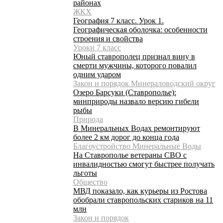
районах
ЖКХ
География 7 класс. Урок 1.
Географическая оболочка: особенности
строения и свойства
Уроки 7 класс
Юный ставрополец признал вину в
смерти мужчины, которого повалил
одним ударом
Закон и порядок Минераловодский округ
Озеро Барсуки (Ставрополье):
минприроды назвало версию гибели
рыбы
Природа
В Минеральных Водах ремонтируют
более 2 км дорог до конца года
Благоустройство Минеральные Воды
На Ставрополье ветераны СВО с
инвалидностью смогут быстрее получать
льготы
Общество
МВД показало, как курьеры из Ростова
обобрали ставропольских стариков на 11
млн
Закон и порядок