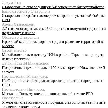
Документы
Ставрополь: в сквере у лицея №8 завершают благоустройство
Благоустройство Ставрополь
Ставрополь: «Крайтеплоэнерго» отправил гумконвой бойцам
СВО
Армия Ставрополь
2,7 тыс. многодетных семей Ставрополя получили средства на
подготовку к школе
Общество Ставрополь
Ирек Файзуллин: комфортная среда и развитие территорий в
Москве
Строительство
Михайловск: как в детсаду №34 в районе Гармония проводят
летние прогулки
Детский сад 34 Михайловск
Покрасочный цех площадью 150 кв. м горел в Михайловске 5
августа
Происшествия Михайловск
На Ставрополье обезвредили артиллерийский снаряд времён
ВОВ
Происшествия Пятигорск
Москва: в Госдуму внесли инициативы об отмене ЕГЭ
Образование
Уголовная ответственность побудила ставропольца выплатить
алименты троим детям