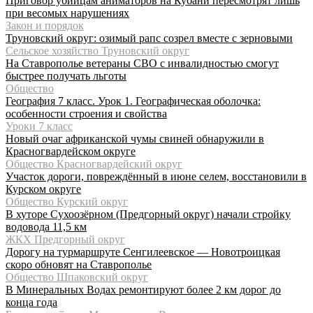
Приговор убийцам аниматоров на Кубани пересмотрят лишь
при весомых нарушениях
Закон и порядок
Труновский округ: озимый рапс созрел вместе с зерновыми
Сельское хозяйство Труновский округ
На Ставрополье ветераны СВО с инвалидностью смогут
быстрее получать льготы
Общество
География 7 класс. Урок 1. Географическая оболочка:
особенности строения и свойства
Уроки 7 класс
Новый очаг африканской чумы свиней обнаружили в
Красногвардейском округе
Общество Красногвардейский округ
Участок дороги, повреждённый в июне селем, восстановили в
Курском округе
Общество Курский округ
В хуторе Сухоозёрном (Предгорный округ) начали стройку
водовода 11,5 км
ЖКХ Предгорный округ
Дорогу на турмаршруте Сенгилеевское — Новотроицкая
скоро обновят на Ставрополье
Общество Шпаковский округ
В Минеральных Водах ремонтируют более 2 км дорог до
конца года