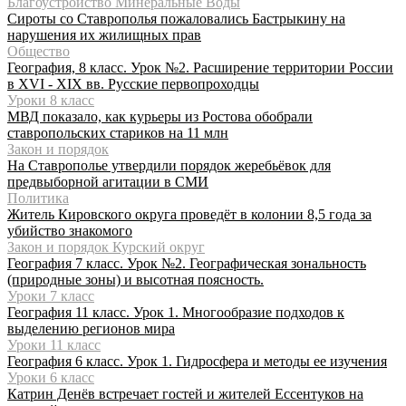
Благоустройство Минеральные Воды
Сироты со Ставрополья пожаловались Бастрыкину на
нарушения их жилищных прав
Общество
География, 8 класс. Урок №2. Расширение территории России
в XVI - XIX вв. Русские первопроходцы
Уроки 8 класс
МВД показало, как курьеры из Ростова обобрали
ставропольских стариков на 11 млн
Закон и порядок
На Ставрополье утвердили порядок жеребьёвок для
предвыборной агитации в СМИ
Политика
Житель Кировского округа проведёт в колонии 8,5 года за
убийство знакомого
Закон и порядок Курский округ
География 7 класс. Урок №2. Географическая зональность
(природные зоны) и высотная поясность.
Уроки 7 класс
География 11 класс. Урок 1. Многообразие подходов к
выделению регионов мира
Уроки 11 класс
География 6 класс. Урок 1. Гидросфера и методы ее изучения
Уроки 6 класс
Катрин Денёв встречает гостей и жителей Ессентуков на