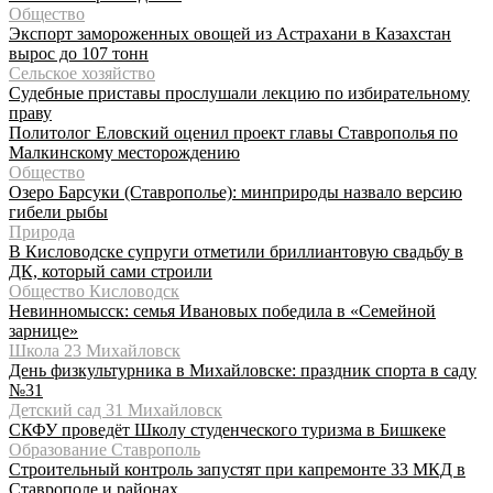
Общество
Экспорт замороженных овощей из Астрахани в Казахстан
вырос до 107 тонн
Сельское хозяйство
Судебные приставы прослушали лекцию по избирательному
праву
Политолог Еловский оценил проект главы Ставрополья по
Малкинскому месторождению
Общество
Озеро Барсуки (Ставрополье): минприроды назвало версию
гибели рыбы
Природа
В Кисловодске супруги отметили бриллиантовую свадьбу в
ДК, который сами строили
Общество Кисловодск
Невинномысск: семья Ивановых победила в «Семейной
зарнице»
Школа 23 Михайловск
День физкультурника в Михайловске: праздник спорта в саду
№31
Детский сад 31 Михайловск
СКФУ проведёт Школу студенческого туризма в Бишкеке
Образование Ставрополь
Строительный контроль запустят при капремонте 33 МКД в
Ставрополе и районах