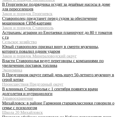
В Георгиевске подрядчика осудят за дешёвые насосы в доме
для переселенцев
Закон и порядок Георгиевск
Ставрополец предстанет перед судом за обеспечение
мошенников СИМ-картами
Закон и порядок Ставрополь
Астрахань: аграрии из Енотаевки планируют до 80 т томатов
с га
Сельское хозяйство
Юный ставрополец признал вину в смерти мужчины,
которого повалил одним ударом
Закон и порядок Минераловодский округ
Власти Ставрополья ведут переговоры с компаниями по
увеличению поставок топлива
Экономика
В Предгорном округе пятый день ищут 50-летнего мужчину в
серой кепке
Происшествия Предгорный округ
В клиниках Ставрополья с 1 сентября появятся врачи
долголетия и нутрициологи
Здравоохранение
Михайловск: в районе Гармония старшеклассники говорили о
семье с психологом
Школа 20 Михайловск