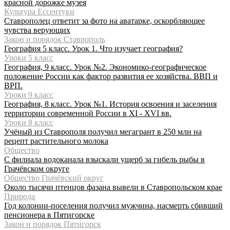
красной дорожке музея
Культура Ессентуки
Ставрополец ответит за фото на аватарке, оскорбляющее
чувства верующих
Закон и порядок Ставрополь
География 5 класс. Урок 1. Что изучает география?
Уроки 5 класс
География, 9 класс. Урок №2. Экономико-географическое
положение России как фактор развития ее хозяйства. ВВП и
ВРП.
Уроки 9 класс
География, 8 класс. Урок №1. История освоения и заселения
территории современной России в XI - XVI вв.
Уроки 8 класс
Учёный из Ставрополя получил мегагрант в 250 млн на
рецепт растительного молока
Общество
С филиала водоканала взыскали ущерб за гибель рыбы в
Грачёвском округе
Общество Грачёвский округ
Около тысячи птенцов фазана вывели в Ставропольском крае
Природа
Год колонии-поселения получил мужчина, насмерть сбивший
пенсионера в Пятигорске
Закон и порядок Пятигорск