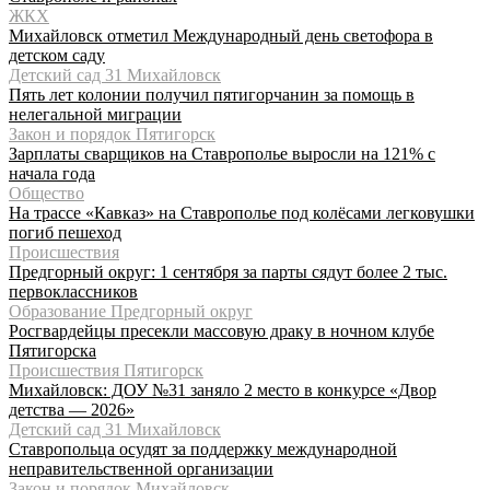
ЖКХ
Михайловск отметил Международный день светофора в
детском саду
Детский сад 31 Михайловск
Пять лет колонии получил пятигорчанин за помощь в
нелегальной миграции
Закон и порядок Пятигорск
Зарплаты сварщиков на Ставрополье выросли на 121% с
начала года
Общество
На трассе «Кавказ» на Ставрополье под колёсами легковушки
погиб пешеход
Происшествия
Предгорный округ: 1 сентября за парты сядут более 2 тыс.
первоклассников
Образование Предгорный округ
Росгвардейцы пресекли массовую драку в ночном клубе
Пятигорска
Происшествия Пятигорск
Михайловск: ДОУ №31 заняло 2 место в конкурсе «Двор
детства — 2026»
Детский сад 31 Михайловск
Ставропольца осудят за поддержку международной
неправительственной организации
Закон и порядок Михайловск