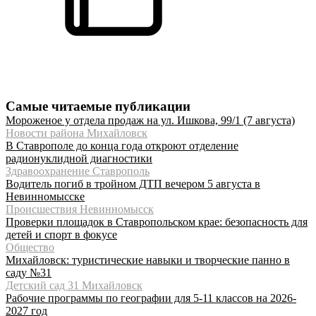
Самые читаемые публикации
Мороженое у отдела продаж на ул. Ишкова, 99/1 (7 августа)
Новости района Михайловск
В Ставрополе до конца года откроют отделение
радионуклидной диагностики
Здравоохранение Ставрополь
Водитель погиб в тройном ДТП вечером 5 августа в
Невинномысске
Происшествия Невинномысск
Проверки площадок в Ставропольском крае: безопасность для
детей и спорт в фокусе
Общество
Михайловск: туристические навыки и творческие панно в
саду №31
Детский сад 31 Михайловск
Рабочие программы по географии для 5-11 классов на 2026-
2027 год