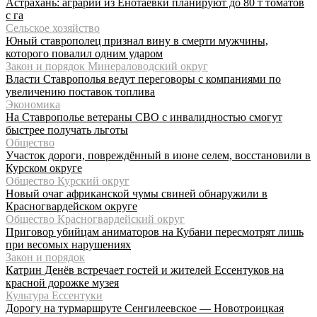
Астрахань: аграрии из Енотаевки планируют до 80 т томатов
с га
Сельское хозяйство
Юный ставрополец признал вину в смерти мужчины,
которого повалил одним ударом
Закон и порядок Минераловодский округ
Власти Ставрополья ведут переговоры с компаниями по
увеличению поставок топлива
Экономика
На Ставрополье ветераны СВО с инвалидностью смогут
быстрее получать льготы
Общество
Участок дороги, повреждённый в июне селем, восстановили в
Курском округе
Общество Курский округ
Новый очаг африканской чумы свиней обнаружили в
Красногвардейском округе
Общество Красногвардейский округ
Приговор убийцам аниматоров на Кубани пересмотрят лишь
при весомых нарушениях
Закон и порядок
Катрин Денёв встречает гостей и жителей Ессентуков на
красной дорожке музея
Культура Ессентуки
Дорогу на турмаршруте Сенгилеевское — Новотроицкая