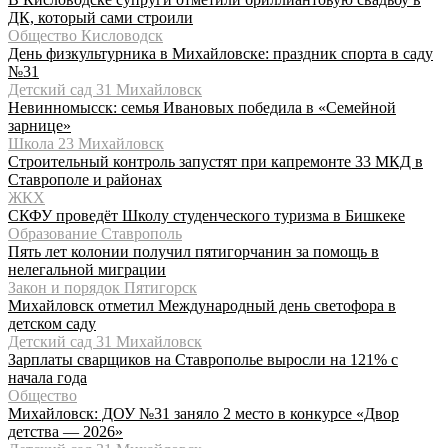
ДК, который сами строили
Общество Кисловодск
День физкультурника в Михайловске: праздник спорта в саду
№31
Детский сад 31 Михайловск
Невинномысск: семья Ивановых победила в «Семейной
зарнице»
Школа 23 Михайловск
Строительный контроль запустят при капремонте 33 МКД в
Ставрополе и районах
ЖКХ
СКФУ проведёт Школу студенческого туризма в Бишкеке
Образование Ставрополь
Пять лет колонии получил пятигорчанин за помощь в
нелегальной миграции
Закон и порядок Пятигорск
Михайловск отметил Международный день светофора в
детском саду
Детский сад 31 Михайловск
Зарплаты сварщиков на Ставрополье выросли на 121% с
начала года
Общество
Михайловск: ДОУ №31 заняло 2 место в конкурсе «Двор
детства — 2026»