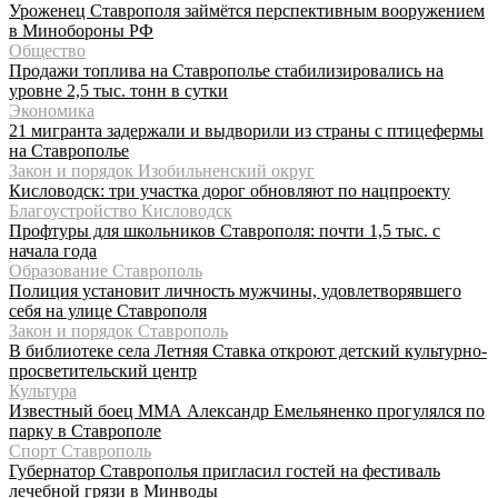
Уроженец Ставрополя займётся перспективным вооружением
в Минобороны РФ
Общество
Продажи топлива на Ставрополье стабилизировались на
уровне 2,5 тыс. тонн в сутки
Экономика
21 мигранта задержали и выдворили из страны с птицефермы
на Ставрополье
Закон и порядок Изобильненский округ
Кисловодск: три участка дорог обновляют по нацпроекту
Благоустройство Кисловодск
Профтуры для школьников Ставрополя: почти 1,5 тыс. с
начала года
Образование Ставрополь
Полиция установит личность мужчины, удовлетворявшего
себя на улице Ставрополя
Закон и порядок Ставрополь
В библиотеке села Летняя Ставка откроют детский культурно-
просветительский центр
Культура
Известный боец ММА Александр Емельяненко прогулялся по
парку в Ставрополе
Спорт Ставрополь
Губернатор Ставрополья пригласил гостей на фестиваль
лечебной грязи в Минводы