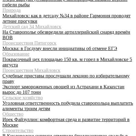
гибели рыбы
Природа
Михайловск: как в детсаду №34 в районе Гармония проводят
летние прогулки
Детский сад 34 Михайловск
На Ставрополье обезвредили артиллерийский снаряд времён
ВОВ
Происшествия Пятигорск
Москва: в Госдуму внесли инициативы об отмене ЕГЭ
Образование
Покрасочный цех площадью 150 кв. м горел в Михайловске 5
августа
Происшествия Михайловск
Судебные приставы прослушали лекцию по избирательному
праву
Экспорт замороженных овощей из Астрахани в Казахстан
вырос до 107 тонн
Сельское хозяйство
Уголовная ответственность побудила ставропольца выплатить
алименты троим детям
Общество
Ирек Файзуллин: комфортная среда и развитие территорий в
Москве
Строительство
В Кисловодске супруги отметили бриллиантовую свадьбу в