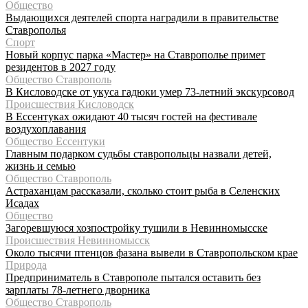
Общество
Выдающихся деятелей спорта наградили в правительстве
Ставрополья
Спорт
Новый корпус парка «Мастер» на Ставрополье примет
резидентов в 2027 году
Общество Ставрополь
В Кисловодске от укуса гадюки умер 73-летний экскурсовод
Происшествия Кисловодск
В Ессентуках ожидают 40 тысяч гостей на фестивале
воздухоплавания
Общество Ессентуки
Главным подарком судьбы ставропольцы назвали детей,
жизнь и семью
Общество Ставрополь
Астраханцам рассказали, сколько стоит рыба в Селенских
Исадах
Общество
Загоревшуюся хозпостройку тушили в Невинномысске
Происшествия Невинномысск
Около тысячи птенцов фазана вывели в Ставропольском крае
Природа
Предприниматель в Ставрополе пытался оставить без
зарплаты 78-летнего дворника
Общество Ставрополь