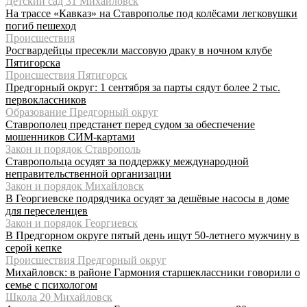
Детский сад 31 Михайловск
На трассе «Кавказ» на Ставрополье под колёсами легковушки
погиб пешеход
Происшествия
Росгвардейцы пресекли массовую драку в ночном клубе
Пятигорска
Происшествия Пятигорск
Предгорный округ: 1 сентября за парты сядут более 2 тыс.
первоклассников
Образование Предгорный округ
Ставрополец предстанет перед судом за обеспечение
мошенников СИМ-картами
Закон и порядок Ставрополь
Ставропольца осудят за поддержку международной
неправительственной организации
Закон и порядок Михайловск
В Георгиевске подрядчика осудят за дешёвые насосы в доме
для переселенцев
Закон и порядок Георгиевск
В Предгорном округе пятый день ищут 50-летнего мужчину в
серой кепке
Происшествия Предгорный округ
Михайловск: в районе Гармония старшеклассники говорили о
семье с психологом
Школа 20 Михайловск