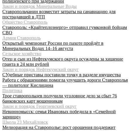
полицейского при задержании
Закон и порядок Минеральные Воды
Ставропольчанин возместит затраты на санавиацию для
пострадавшей в ДТП
Общество Ставрополь
Ставрополь: «Крайтеплоэнерго» отправил гумконвой бойцам
СВО
Армия Ставрополь
Открытый чемпионат России по пахоте пройдёт в
Минеральных Водах 14–16 августа
Сельское хозяйство
Отец и сын из Нефтекумского округа осуждены за хищение
гранта в 24 млн рублей
Закон и порядок Нефтекумский округ
СУдебные приставы поставили точку в разделе имущества
Работа с обращениями помогла улучшить дороги Ставрополья
— политолог Кислицина
Политика
Трое ставропольцев получили уголовное дело за сбыт 76
банковских карт мошенникам
Закон и порядок Георгиевский округ
Невинномысск: семья Ивановых победила в «Семейной
зарнице»
Школа 23 Михайловск
Мелиорация на Ставрополье: рост орошения поддержит