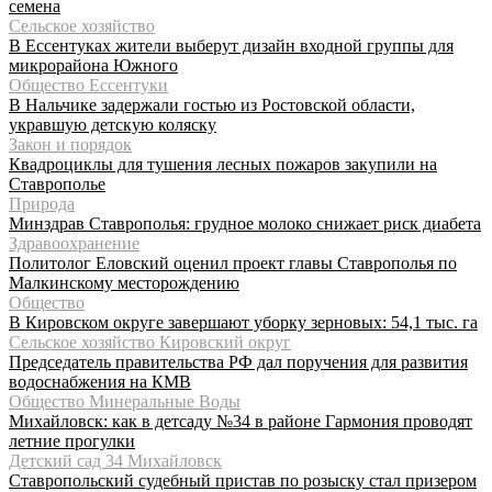
семена
Сельское хозяйство
В Ессентуках жители выберут дизайн входной группы для
микрорайона Южного
Общество Ессентуки
В Нальчике задержали гостью из Ростовской области,
укравшую детскую коляску
Закон и порядок
Квадроциклы для тушения лесных пожаров закупили на
Ставрополье
Природа
Минздрав Ставрополья: грудное молоко снижает риск диабета
Здравоохранение
Политолог Еловский оценил проект главы Ставрополья по
Малкинскому месторождению
Общество
В Кировском округе завершают уборку зерновых: 54,1 тыс. га
Сельское хозяйство Кировский округ
Председатель правительства РФ дал поручения для развития
водоснабжения на КМВ
Общество Минеральные Воды
Михайловск: как в детсаду №34 в районе Гармония проводят
летние прогулки
Детский сад 34 Михайловск
Ставропольский судебный пристав по розыску стал призером