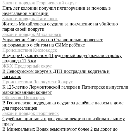
Закон и порядок Георгиевский округ
Пять лет колонии получил пятигорчанин за помощь в
нелегальной миграции
Закон и порядок Пятигорск
Житель Михайловска осудили за покушение на убийство
парня своей подруги
Закон и порядок Михайловск
Управление Следкома по Ставрополью проверяет
информацию о сбитом на СИМе ребёнке
Происшествия Кисловодск
В хуторе Сухоозёрном (Предгорный округ) начали стройку
водовода 11,5 км
ЖКХ Предгорный округ
В Левокумском округе в ДТП пострадали водитель и
пассажир
Происшествия Левокумский округ
К 125-летию Лермонтовской галереи в Пятигорске выпустили
маркированный конверт
Общество Пятигорск
В Георгиевске подрядчика осудят за дешёвые насосы в доме
для переселенцев
Закон и порядок Георгиевск
Судебные приставы прослушали лекцию по избирательному
праву
В Минеральных Водах ремонтируют более 2 км дорог до