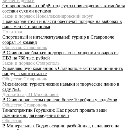
Бизнес и деньги
Ставропольчанка пойдёт под суд за повреждение автомобиля
соседки сухими ветками
Закон и порядок Новоалександровский округ
Правоохранители и власти обеспечат порядок на выборах в
парламент Ставрополья
Политика
Спортивный и интеллектуальный турнир в Ставрополе
собрал 14 команд
Общество Ставрополь
В Ставрополе братьев подозревают в хищении товаров из
ПВЗ на 760 тыс. рублей
Закон и порядок Ставрополь
Управляющую компанию в Ставрополе заставили починить
пандус в многоэтажке
Общество Ставрополь
Михайловск: туристические навыки и творческие панно в
саду №31
Детский сад 31 Михайловск
В Ставрополе летом провели более 10 рейдов у водоёмов
Общество Ставрополь
Танатопрактик Горушкин: Нас просят продать вещи
покойников для наведения порчи
Общество
В Минеральных Водах осудили разбойника, напавшего на