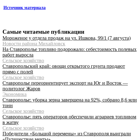
Источник материала
Самые читаемые публикации
Мороженое у отдела продаж на ул. Ишкова, 99/1 (7 августа)
Новости района Михайловск
На Ставрополье топливо подорожало: себестоимость полевых
работ выросла
Сельское хозяйство
Ставропольский край: овощи открытого грунта продают
прямо с полей
Сельское хозяйство
Ставрополье переориентирует экспорт на Юг и Восток —
политолог Жаров
Экономика
Ставрополье: уборка зерна завершена на 92%, собрано 8,6 млн
тонн
Сельское хозяйство
Ставрополье: пять операторов обеспечили аграриев топливом
в жатву
Сельское хозяйство
Победители «Большой перемены» из Ставрополя выиграли
«Путешествие мечты»