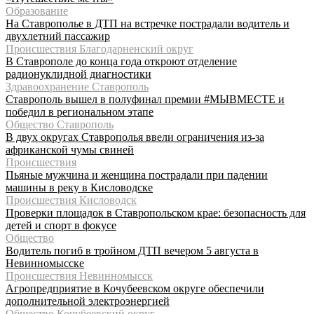
Образование
На Ставрополье в ДТП на встречке пострадали водитель и
двухлетний пассажир
Происшествия Благодарненский округ
В Ставрополе до конца года откроют отделение
радионуклидной диагностики
Здравоохранение Ставрополь
Ставрополь вышел в полуфинал премии #МЫВМЕСТЕ и
победил в региональном этапе
Общество Ставрополь
В двух округах Ставрополья ввели ограничения из-за
африканской чумы свиней
Происшествия
Пьяные мужчина и женщина пострадали при падении
машины в реку в Кисловодске
Происшествия Кисловодск
Проверки площадок в Ставропольском крае: безопасность для
детей и спорт в фокусе
Общество
Водитель погиб в тройном ДТП вечером 5 августа в
Невинномысске
Происшествия Невинномысск
Агропредприятие в Кочубеевском округе обеспечили
дополнительной электроэнергией
Общество Кочубеевский округ