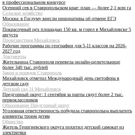
в профессиональном конкурсе
Осенний сев в Ставропольском крае: план — более 2,1 млн га
Сельское хозяйство
Москва: в Госдуму внесли инициативы об отмене ЕГЭ
Образование
Покрасочный цех площадью 150 кв. м горел в Михайловске 5
августа
Происшествия Михайловск
Рабочие программы по географии для 5-11 классов на 2026-
2027 год
Документы
Жительница Ставрополя перевела онлайн-целительнице
более 340 тыс. рублей
Закон и порядок Ставрополь
Михайловск отметил Международный день светофора в
детском саду
Детский сад 31 Михайловск
Предгорный округ: 1 сентября за парты сядут более 2 тыс.
первоклассников
Образование Предгорный округ
Уголовная ответственность побудила ставропольца выплатить
алименты троим детям
Общество
Житель Георгиевского округа похитил детский самокат из
электрички