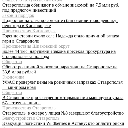
Ставропольца обвиняют в обмане знакомой на 7,5 млн руб.
под предлогом инвестиций
Закон и порядок
Подросток на электросамокате сбил семилетнюю девочку-
пешехода в Кисловодске
Происшествия Кисловодск
Горение стерни около села Надежда стало причиной запаха
гари в Ставрополе
Происшествия Шпаковский округ
Более 44 тыс. нарушений закона пресекла прокуратура на
Ставрополье за полгода
Общество
Оборот розничной торговли нарастили на Ставрополье на
33,6 млрд рублей
Экономика
УФАС проверяет цены на розничных заправках Ставрополья
— минпром края
Общество
В Ставрополе при экстренном торможении маршрутки упала
67-летняя женщина
Происшествия Ставрополь
Ставрополь: в сквере у лицея №8 завершают благоустройство
Благоустройство Ставрополь
Эвакуация логистики Wildberries в Астану: кто оплатит риски