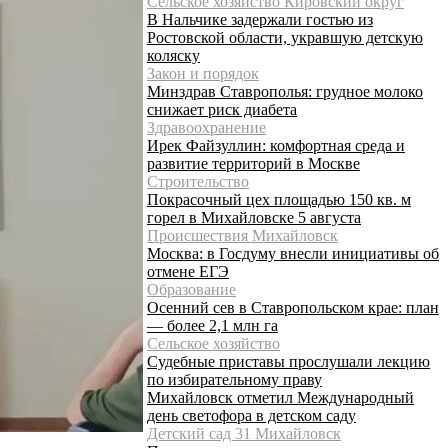
Сельское хозяйство Кировский округ
В Нальчике задержали гостью из
Ростовской области, укравшую детскую
коляску
Закон и порядок
Минздрав Ставрополья: грудное молоко
снижает риск диабета
Здравоохранение
Ирек Файзуллин: комфортная среда и
развитие территорий в Москве
Строительство
Покрасочный цех площадью 150 кв. м
горел в Михайловске 5 августа
Происшествия Михайловск
Москва: в Госдуму внесли инициативы об
отмене ЕГЭ
Образование
Осенний сев в Ставропольском крае: план
— более 2,1 млн га
Сельское хозяйство
Судебные приставы прослушали лекцию
по избирательному праву
Михайловск отметил Международный
день светофора в детском саду
Детский сад 31 Михайловск