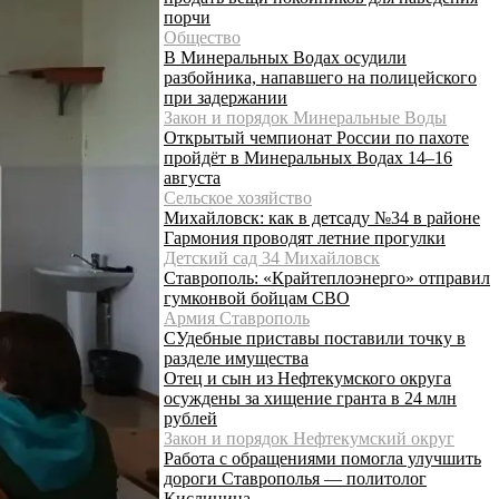
порчи
Общество
В Минеральных Водах осудили
разбойника, напавшего на полицейского
при задержании
Закон и порядок Минеральные Воды
Открытый чемпионат России по пахоте
пройдёт в Минеральных Водах 14–16
августа
Сельское хозяйство
Михайловск: как в детсаду №34 в районе
Гармония проводят летние прогулки
Детский сад 34 Михайловск
Ставрополь: «Крайтеплоэнерго» отправил
гумконвой бойцам СВО
Армия Ставрополь
СУдебные приставы поставили точку в
разделе имущества
Отец и сын из Нефтекумского округа
осуждены за хищение гранта в 24 млн
рублей
Закон и порядок Нефтекумский округ
Работа с обращениями помогла улучшить
дороги Ставрополья — политолог
Кислицина