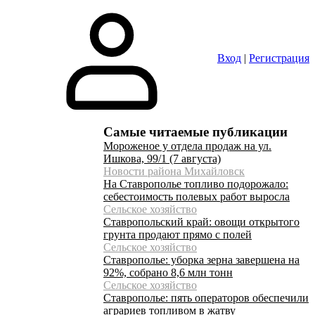
Вход
|
Регистрация
Самые читаемые публикации
Мороженое у отдела продаж на ул.
Ишкова, 99/1 (7 августа)
Новости района Михайловск
На Ставрополье топливо подорожало:
себестоимость полевых работ выросла
Сельское хозяйство
Ставропольский край: овощи открытого
грунта продают прямо с полей
Сельское хозяйство
Ставрополье: уборка зерна завершена на
92%, собрано 8,6 млн тонн
Сельское хозяйство
Ставрополье: пять операторов обеспечили
аграриев топливом в жатву