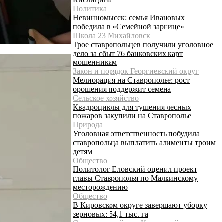
Политика
Невинномысск: семья Ивановых
победила в «Семейной зарнице»
Школа 23 Михайловск
Трое ставропольцев получили уголовное
дело за сбыт 76 банковских карт
мошенникам
Закон и порядок Георгиевский округ
Мелиорация на Ставрополье: рост
орошения поддержит семена
Сельское хозяйство
Квадроциклы для тушения лесных
пожаров закупили на Ставрополье
Природа
Уголовная ответственность побудила
ставропольца выплатить алименты троим
детям
Общество
Политолог Еловский оценил проект
главы Ставрополья по Малкинскому
месторождению
Общество
В Кировском округе завершают уборку
зерновых: 54,1 тыс. га