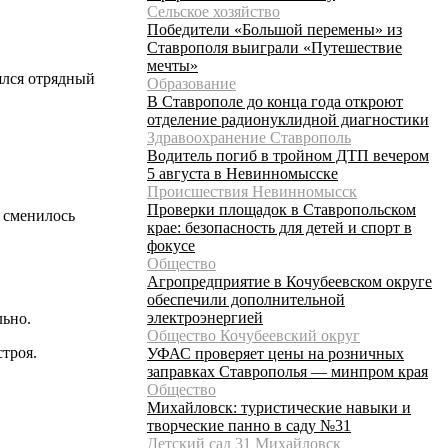
Сельское хозяйство
Победители «Большой перемены» из
Ставрополя выиграли «Путешествие
мечты»
ялся отрядный
Образование
В Ставрополе до конца года откроют
отделение радионуклидной диагностики
Здравоохранение Ставрополь
Водитель погиб в тройном ДТП вечером
5 августа в Невинномысске
Происшествия Невинномысск
Проверки площадок в Ставропольском
 сменилось
крае: безопасность для детей и спорт в
фокусе
Общество
Агропредприятие в Кочубеевском округе
обеспечили дополнительной
электроэнергией
льно.
Общество Кочубеевский округ
троя.
УФАС проверяет цены на розничных
заправках Ставрополья — минпром края
Общество
Михайловск: туристические навыки и
творческие панно в саду №31
Детский сад 31 Михайловск