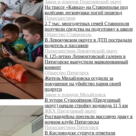
Закон и порядок Георгиевский округ
На трассе «Кавказ» на Ставрополье под
колёсами легковушки погиб пешеход
Происшествия
2,7 тыс. многодетных семей Ставрополя
получили средства на подготовку к школе
Общество Ставрополь
В Левокумском округе в ДТП пострадали
водитель и пассажир
Происшествия Левокумский округ
К 125-летию Лермонтовской галереи в
Пятигорске выпустили маркированный
конверт
Общество Пятигорск
Житель Михайловска осудили за
покушение на убийство парня своей
подруги
Закон и порядок Михайловск
В хуторе Сухоозёрном (Предгорный
округ) начали стройку водовода 11,5 км
ЖКХ Предгорный округ
Росгвардейцы пресекли массовую драку в
ночном клубе Пятигорска
Происшествия Пятигорск
В Кисловодске супруги отметили