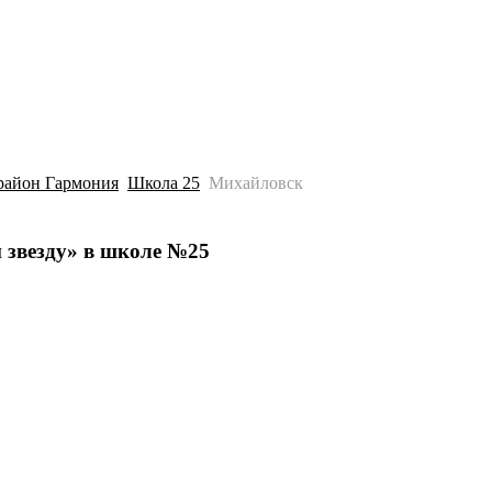
История
Путеводитель
Гео-образование
район Гармония
Школа 25
Михайловск
 звезду» в школе №25