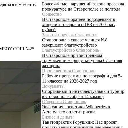
Более 44 тыс. нарушений закона пресекла
ряться в моменте.
прокуратура на Ставрополье за полгода
Общество
В Ставрополе братьев подозревают в
хищении товаров из ПВЗ на 760 тыс.
рублей
Закон и порядок Ставрополь
Ставрополь: в сквере у лицея №8
завершают благоустройство
е в МБОУ СОШ №25
Благоустройство Ставрополь
В Ставрополе при экстренном
торможении маршрутки упала 67-летняя
женщина
Происшествия Ставрополь
Рабочие программы по географии для 5-
11 классов на 2026-2027 год
Документы
Спортивный и интеллектуальный турнир
в Ставрополе собрал 14 команд
Общество Ставрополь
Эвакуация логистики Wildberries в
Астану: кто оплатит риски
Бизнес и деньги
Танатопрактик Горушкин: Нас просят
продать вещи покойников для наведения