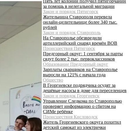
Пять лет колонии получил пятигорчанин
за помощь в нелегальной миграции
Закон и порядок Пятигорск
Жительница Ставрополя перевела
онлайн-целительнице более 340 тыс.
рублей
Закон и порядок Ставрополь
На Ставрополье обезвредили
артиллерийский снаряд времён ВОВ
Происшествия Пятигорск
Предгорный округ: 1 сентября за парты
сядут более 2 тыс. первоклассников
Образование Предгорный округ
Зарплаты сварщиков на Ставрополье
выросли на 121% с начала года
Общество
В Георгиевске подрядчика осудят за
дешёвые насосы в доме для переселенцев
Закон и порядок Георгиевск
Управление Следкома по Ставрополью
проверяет информацию о сбитом на
СИМе ребёнке
Происшествия Кисловодск
Житель Георгиевского округа похитил
детский самокат из электрички