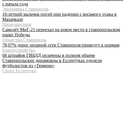
с начала года
Экономика Ставрополь
10-летний мальчик погиб при падении с восьмого этажа в
Махачкале
Происшествия
Самолёт МиГ-21 переехал на новое место в ставропольском
парке Победы
Общество Ставрополь
78,07% дорог опорной сети Ставрополя приведут к нормам
Благоустройство
68 штрафов ГИБДД оплачены в полном объеме
Ставропольские динамовцы в Ессентуках одолели
футболистов из «Тюмени»
Спорт Ессентуки