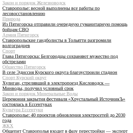
Закон и порядок Железноводск
Ставрополье: весной выполнены все работы по
лесовосстановлению
Природа
Из Пятигорска отправили очередную гуманитарную помощь
бойцам СВО
Армия Пятигорск
Ставропольские гандболисты в Тольятти разгромили
волгоградцев
Спорт
Глава Пятигорска: Белгородцы сохраняют мужество под
обстрелами
Общество Пятигорск
В селе Эдиссия Курского округа благоустроили стадион
Спорт Курский округ
Хулиган, стрелявший в электропоезд Кисловодск —
Минводы, получил условный срок
Закон и порядок Минеральные Воды
Церемония закрытия фестиваля «Хрустальный ИсточникЪ»
состоялась в Ессентуках
Культура Ессентуки
Ставрополье: 40 проектов обновления электросетей до 2030
года
ЖКХ
Общепит Ставрополья входит в фазу перестройки — эксперт