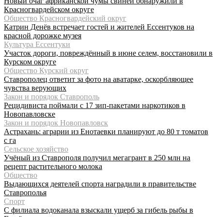
Новый очаг африканской чумы свиней обнаружили в
Красногвардейском округе
Общество Красногвардейский округ
Катрин Денёв встречает гостей и жителей Ессентуков на
красной дорожке музея
Культура Ессентуки
Участок дороги, повреждённый в июне селем, восстановили в
Курском округе
Общество Курский округ
Ставрополец ответит за фото на аватарке, оскорбляющее
чувства верующих
Закон и порядок Ставрополь
Рецидивиста поймали с 17 зип-пакетами наркотиков в
Новопавловске
Закон и порядок Новопавловск
Астрахань: аграрии из Енотаевки планируют до 80 т томатов
с га
Сельское хозяйство
Учёный из Ставрополя получил мегагрант в 250 млн на
рецепт растительного молока
Общество
Выдающихся деятелей спорта наградили в правительстве
Ставрополья
Спорт
С филиала водоканала взыскали ущерб за гибель рыбы в