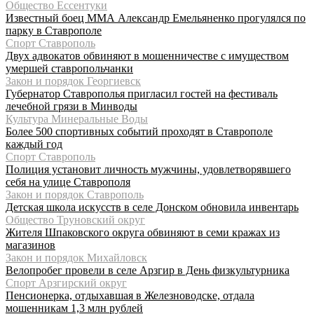
Общество Ессентуки
Известный боец ММА Александр Емельяненко прогулялся по
парку в Ставрополе
Спорт Ставрополь
Двух адвокатов обвиняют в мошенничестве с имуществом
умершей ставропольчанки
Закон и порядок Георгиевск
Губернатор Ставрополья пригласил гостей на фестиваль
лечебной грязи в Минводы
Культура Минеральные Воды
Более 500 спортивных событий проходят в Ставрополе
каждый год
Спорт Ставрополь
Полиция установит личность мужчины, удовлетворявшего
себя на улице Ставрополя
Закон и порядок Ставрополь
Детская школа искусств в селе Донском обновила инвентарь
Общество Труновский округ
Жителя Шпаковского округа обвиняют в семи кражах из
магазинов
Закон и порядок Михайловск
Велопробег провели в селе Арзгир в День физкультурника
Спорт Арзгирский округ
Пенсионерка, отдыхавшая в Железноводске, отдала
мошенникам 1,3 млн рублей