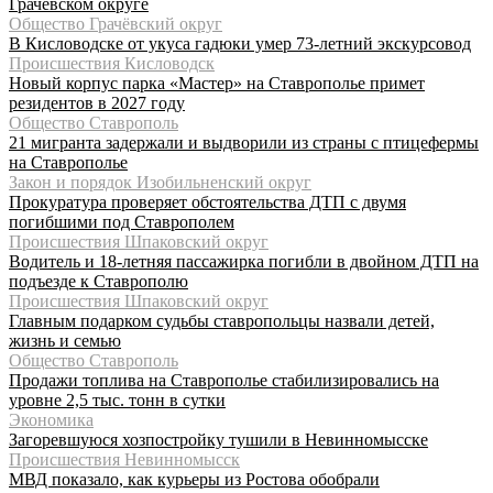
Грачёвском округе
Общество Грачёвский округ
В Кисловодске от укуса гадюки умер 73-летний экскурсовод
Происшествия Кисловодск
Новый корпус парка «Мастер» на Ставрополье примет
резидентов в 2027 году
Общество Ставрополь
21 мигранта задержали и выдворили из страны с птицефермы
на Ставрополье
Закон и порядок Изобильненский округ
Прокуратура проверяет обстоятельства ДТП с двумя
погибшими под Ставрополем
Происшествия Шпаковский округ
Водитель и 18-летняя пассажирка погибли в двойном ДТП на
подъезде к Ставрополю
Происшествия Шпаковский округ
Главным подарком судьбы ставропольцы назвали детей,
жизнь и семью
Общество Ставрополь
Продажи топлива на Ставрополье стабилизировались на
уровне 2,5 тыс. тонн в сутки
Экономика
Загоревшуюся хозпостройку тушили в Невинномысске
Происшествия Невинномысск
МВД показало, как курьеры из Ростова обобрали