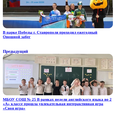
В парке Победы г. Ставрополя проходил ежегодный
Овощной забег
Предыдущий
МБОУ СОШ № 25 В рамках недели английского языка во 2
«А» классе прошла увлекательная интерактивная игра
«Своя игра»