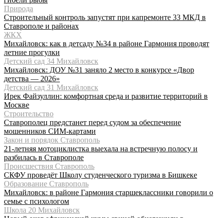
Природа
Строительный контроль запустят при капремонте 33 МКД в
Ставрополе и районах
ЖКХ
Михайловск: как в детсаду №34 в районе Гармония проводят
летние прогулки
Детский сад 34 Михайловск
Михайловск: ДОУ №31 заняло 2 место в конкурсе «Двор
детства — 2026»
Детский сад 31 Михайловск
Ирек Файзуллин: комфортная среда и развитие территорий в
Москве
Строительство
Ставрополец предстанет перед судом за обеспечение
мошенников СИМ-картами
Закон и порядок Ставрополь
21-летняя мотоциклистка выехала на встречную полосу и
разбилась в Ставрополе
Происшествия Ставрополь
СКФУ проведёт Школу студенческого туризма в Бишкеке
Образование Ставрополь
Михайловск: в районе Гармония старшеклассники говорили о
семье с психологом
Школа 20 Михайловск