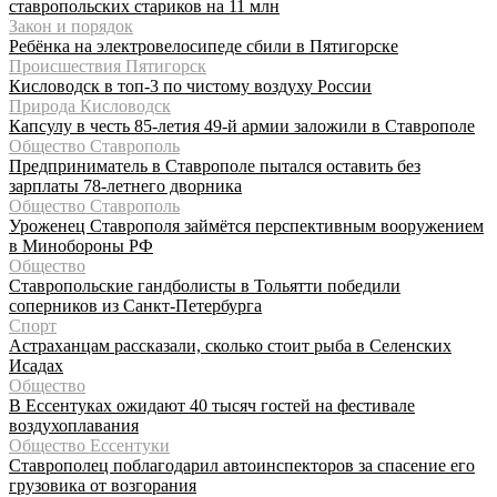
ставропольских стариков на 11 млн
Закон и порядок
Ребёнка на электровелосипеде сбили в Пятигорске
Происшествия Пятигорск
Кисловодск в топ-3 по чистому воздуху России
Природа Кисловодск
Капсулу в честь 85-летия 49-й армии заложили в Ставрополе
Общество Ставрополь
Предприниматель в Ставрополе пытался оставить без
зарплаты 78-летнего дворника
Общество Ставрополь
Уроженец Ставрополя займётся перспективным вооружением
в Минобороны РФ
Общество
Ставропольские гандболисты в Тольятти победили
соперников из Санкт-Петербурга
Спорт
Астраханцам рассказали, сколько стоит рыба в Селенских
Исадах
Общество
В Ессентуках ожидают 40 тысяч гостей на фестивале
воздухоплавания
Общество Ессентуки
Ставрополец поблагодарил автоинспекторов за спасение его
грузовика от возгорания