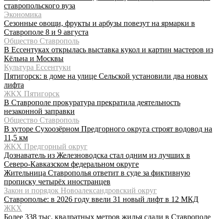
ставропольского вуза
Экономика
Сезонные овощи, фрукты и арбузы повезут на ярмарки в
Ставрополе 8 и 9 августа
Общество Ставрополь
В Ессентуках открылась выставка кукол и картин мастеров из
Кёльна и Москвы
Культура Ессентуки
Пятигорск: в доме на улице Сельской установили два новых
лифта
ЖКХ Пятигорск
В Ставрополе прокуратура прекратила деятельность
незаконной заправки
Общество Ставрополь
В хуторе Сухоозёрном Предгорного округа строят водовод на
11,5 км
ЖКХ Предгорный округ
Дознаватель из Железноводска стал одним из лучших в
Северо-Кавказском федеральном округе
Жительница Ставрополья ответит в суде за фиктивную
прописку четырёх иностранцев
Закон и порядок Новоалександровский округ
Ставрополье: в 2026 году ввели 31 новый лифт в 12 МКД
ЖКХ
Более 338 тыс. квадратных метров жилья сдали в Ставрополе