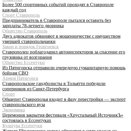
Более 500 спортивных событий проходят в Ставрополе
каждый год
Спорт Ставрополь
Предприниматель в Ставрополе пытался оставить без
зарплаты 78-летнего дворника
Общество Ставрополь
Двух адвокатов обвиняют в мошенничестве с имуществом
умершей ставропольчанки
Закон и порядок Георгиевск
Ставрополец поблагодарил автоинспекторов за спасение его
грузовика от возгорания
Общество Ессентуки
Из Пятигорска отправили очередную гуманитарную помощь
бойцам СВО
Армия Пятигорск
Ставропольские гандболисты в Тольятти победили
соперников из Санкт-Петербурга
Спорт
Общепит Ставрополья входит в фазу перестройки — эксперт
ставропольского вуза
Экономика
Церемония закрытия фестиваля «Хрустальный ИсточникЪ»
состоялась в Ессентуках
Культура Ессентуки
Жителя Шпаковского округа обвиняют в семи кражах из