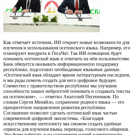
Как отмечает источник, ИИ откроет новые возможности для
изучения и использования осетинского языка. Например, его
планируют внедрить в ГигаЧат. Так ИИ-помощник будет
понимать осетинский язык и отвечать на нём пользователям.
Банк обязуется оказывать информационную поддержку
республике, подготовит необходимые языковые данные.
«Осетинский язык обладает ярким литературным наследием,
и мы рады помочь создать для него цифровое будущее.
Совместно с правительством республики мы улучшим
способности наших нейросетей понимать и создавать тексты
на осетинском», — отметил Анатолий Песенников. По
словам Сергея Меняйло, сохранение родного языка — это
приоритетное направление развития республики.
Соглашение позволит сделать осетинский язык частью
современной цифровой экосистемы. «Благодаря
искусственному интеллекту мы сможем создать удобные
сервисы для изучения языка, перевода, голосового общения.
Это будет работать и на сохранение нашей идентичности,