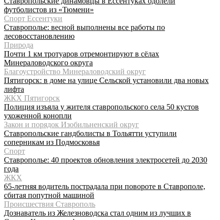
Ставропольские динамовцы в Ессентуках одолели
футболистов из «Тюмени»
Спорт Ессентуки
Ставрополье: весной выполнены все работы по
лесовосстановлению
Природа
Почти 1 км тротуаров отремонтируют в сёлах
Минераловодского округа
Благоустройство Минераловодский округ
Пятигорск: в доме на улице Сельской установили два новых
лифта
ЖКХ Пятигорск
Полиция изъяла у жителя ставропольского села 50 кустов
ухоженной конопли
Закон и порядок Изобильненский округ
Ставропольские гандболисты в Тольятти уступили
соперникам из Подмосковья
Спорт
Ставрополье: 40 проектов обновления электросетей до 2030
года
ЖКХ
65-летняя водитель пострадала при повороте в Ставрополе,
сбитая попутной машиной
Происшествия Ставрополь
Дознаватель из Железноводска стал одним из лучших в