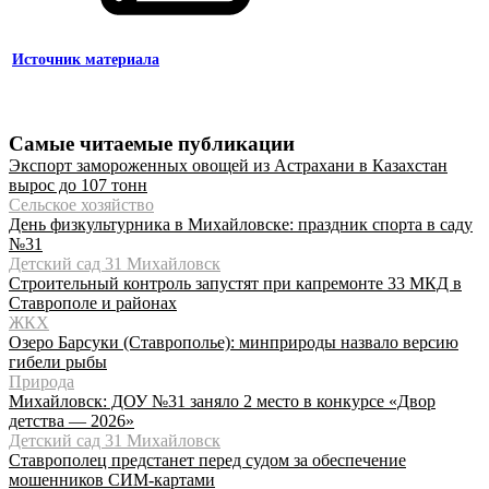
Источник материала
Самые читаемые публикации
Экспорт замороженных овощей из Астрахани в Казахстан
вырос до 107 тонн
Сельское хозяйство
День физкультурника в Михайловске: праздник спорта в саду
№31
Детский сад 31 Михайловск
Строительный контроль запустят при капремонте 33 МКД в
Ставрополе и районах
ЖКХ
Озеро Барсуки (Ставрополье): минприроды назвало версию
гибели рыбы
Природа
Михайловск: ДОУ №31 заняло 2 место в конкурсе «Двор
детства — 2026»
Детский сад 31 Михайловск
Ставрополец предстанет перед судом за обеспечение
мошенников СИМ-картами