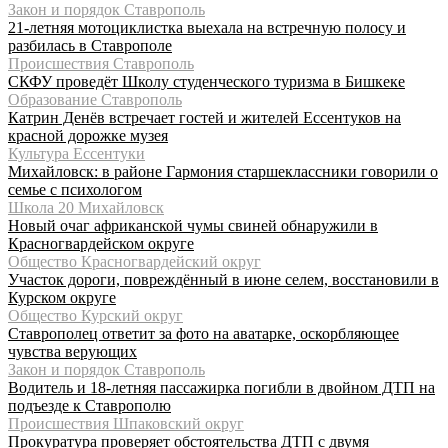
Закон и порядок Ставрополь
21-летняя мотоциклистка выехала на встречную полосу и
разбилась в Ставрополе
Происшествия Ставрополь
СКФУ проведёт Школу студенческого туризма в Бишкеке
Образование Ставрополь
Катрин Денёв встречает гостей и жителей Ессентуков на
красной дорожке музея
Культура Ессентуки
Михайловск: в районе Гармония старшеклассники говорили о
семье с психологом
Школа 20 Михайловск
Новый очаг африканской чумы свиней обнаружили в
Красногвардейском округе
Общество Красногвардейский округ
Участок дороги, повреждённый в июне селем, восстановили в
Курском округе
Общество Курский округ
Ставрополец ответит за фото на аватарке, оскорбляющее
чувства верующих
Закон и порядок Ставрополь
Водитель и 18-летняя пассажирка погибли в двойном ДТП на
подъезде к Ставрополю
Происшествия Шпаковский округ
Прокуратура проверяет обстоятельства ДТП с двумя