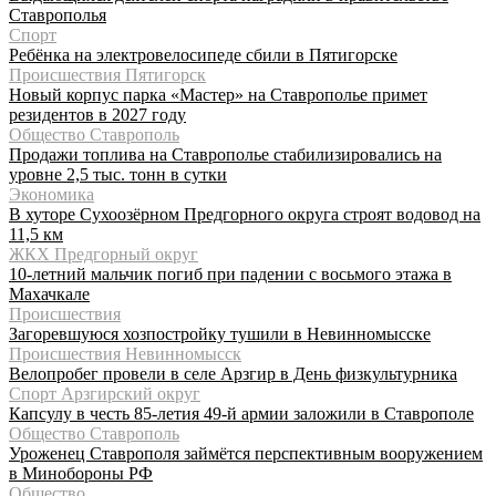
Ставрополья
Спорт
Ребёнка на электровелосипеде сбили в Пятигорске
Происшествия Пятигорск
Новый корпус парка «Мастер» на Ставрополье примет
резидентов в 2027 году
Общество Ставрополь
Продажи топлива на Ставрополье стабилизировались на
уровне 2,5 тыс. тонн в сутки
Экономика
В хуторе Сухоозёрном Предгорного округа строят водовод на
11,5 км
ЖКХ Предгорный округ
10-летний мальчик погиб при падении с восьмого этажа в
Махачкале
Происшествия
Загоревшуюся хозпостройку тушили в Невинномысске
Происшествия Невинномысск
Велопробег провели в селе Арзгир в День физкультурника
Спорт Арзгирский округ
Капсулу в честь 85-летия 49-й армии заложили в Ставрополе
Общество Ставрополь
Уроженец Ставрополя займётся перспективным вооружением
в Минобороны РФ
Общество