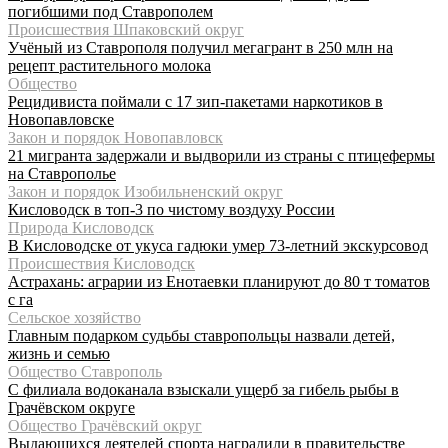
погибшими под Ставрополем
Происшествия Шпаковский округ
Учёный из Ставрополя получил мегагрант в 250 млн на
рецепт растительного молока
Общество
Рецидивиста поймали с 17 зип-пакетами наркотиков в
Новопавловске
Закон и порядок Новопавловск
21 мигранта задержали и выдворили из страны с птицефермы
на Ставрополье
Закон и порядок Изобильненский округ
Кисловодск в топ-3 по чистому воздуху России
Природа Кисловодск
В Кисловодске от укуса гадюки умер 73-летний экскурсовод
Происшествия Кисловодск
Астрахань: аграрии из Енотаевки планируют до 80 т томатов
с га
Сельское хозяйство
Главным подарком судьбы ставропольцы назвали детей,
жизнь и семью
Общество Ставрополь
С филиала водоканала взыскали ущерб за гибель рыбы в
Грачёвском округе
Общество Грачёвский округ
Выдающихся деятелей спорта наградили в правительстве