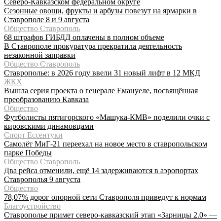
Северо-Кавказском федеральном округе
Сезонные овощи, фрукты и арбузы повезут на ярмарки в
Ставрополе 8 и 9 августа
Общество Ставрополь
68 штрафов ГИБДД оплачены в полном объеме
В Ставрополе прокуратура прекратила деятельность
незаконной заправки
Общество Ставрополь
Ставрополье: в 2026 году ввели 31 новый лифт в 12 МКД
ЖКХ
Вышла серия проекта о генерале Емануеле, посвящённая
преобразованию Кавказа
Общество
Футболисты пятигорского «Машука-КМВ» поделили очки с
кировскими динамовцами
Спорт Ессентуки
Самолёт МиГ-21 переехал на новое место в ставропольском
парке Победы
Общество Ставрополь
Два рейса отменили, ещё 14 задерживаются в аэропортах
Ставрополья 9 августа
Общество
78,07% дорог опорной сети Ставрополя приведут к нормам
Благоустройство
Ставрополье примет северо-кавказский этап «Зарницы 2.0» —