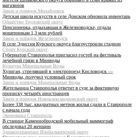
магазинов
Закон и порядок Михайловск
Детская школа искусств в селе Донском обновила инвентарь
Общество Труновский округ
Пенсионерка, отдыхавшая в Железноводске, отдала
мошенникам 1,3 млн рублей
Закон и порядок Железноводск
В селе Эдиссия Курского округа благоустроили стадион
Спорт Курский округ
Губернатор Ставрополья пригласил гостей на фестиваль
лечебной грязи в Минводы
Культура Минеральные Воды
Хулиган, стрелявший в электропоезд Кисловодск —
Минводы, получил условный срок
Закон и порядок Минеральные Воды
Жительница Ставрополья ответит в суде за фиктивную
прописку четырёх иностранцев
Закон и порядок Новоалександровский округ
Более 338 тыс. квадратных метров жилья сдали в Ставрополе
с начала года
Экономика Ставрополь
В станице Каменнобродской мобильный маммограф
обследовал 20 женщин
Здравоохранение Изобильненский округ