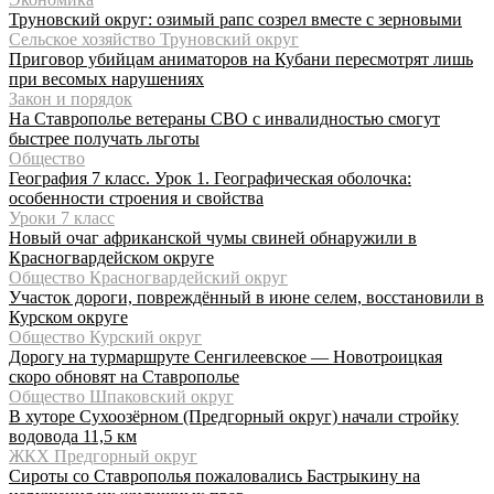
Труновский округ: озимый рапс созрел вместе с зерновыми
Сельское хозяйство Труновский округ
Приговор убийцам аниматоров на Кубани пересмотрят лишь
при весомых нарушениях
Закон и порядок
На Ставрополье ветераны СВО с инвалидностью смогут
быстрее получать льготы
Общество
География 7 класс. Урок 1. Географическая оболочка:
особенности строения и свойства
Уроки 7 класс
Новый очаг африканской чумы свиней обнаружили в
Красногвардейском округе
Общество Красногвардейский округ
Участок дороги, повреждённый в июне селем, восстановили в
Курском округе
Общество Курский округ
Дорогу на турмаршруте Сенгилеевское — Новотроицкая
скоро обновят на Ставрополье
Общество Шпаковский округ
В хуторе Сухоозёрном (Предгорный округ) начали стройку
водовода 11,5 км
ЖКХ Предгорный округ
Сироты со Ставрополья пожаловались Бастрыкину на