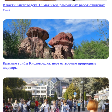
В части Кисловодска 13 мая из-за ремонтных работ отключат
воду
Красные грибы Кисловодска: нерукотворные природные
шедевры