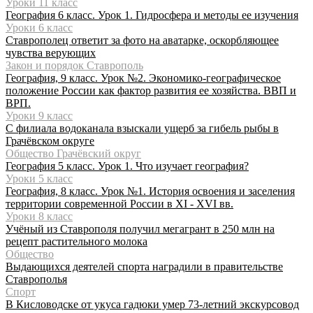
Уроки 11 класс
География 6 класс. Урок 1. Гидросфера и методы ее изучения
Уроки 6 класс
Ставрополец ответит за фото на аватарке, оскорбляющее
чувства верующих
Закон и порядок Ставрополь
География, 9 класс. Урок №2. Экономико-географическое
положение России как фактор развития ее хозяйства. ВВП и
ВРП.
Уроки 9 класс
С филиала водоканала взыскали ущерб за гибель рыбы в
Грачёвском округе
Общество Грачёвский округ
География 5 класс. Урок 1. Что изучает география?
Уроки 5 класс
География, 8 класс. Урок №1. История освоения и заселения
территории современной России в XI - XVI вв.
Уроки 8 класс
Учёный из Ставрополя получил мегагрант в 250 млн на
рецепт растительного молока
Общество
Выдающихся деятелей спорта наградили в правительстве
Ставрополья
Спорт
В Кисловодске от укуса гадюки умер 73-летний экскурсовод