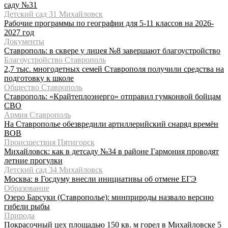
саду №31
Детский сад 31 Михайловск
Рабочие программы по географии для 5-11 классов на 2026-
2027 год
Документы
Ставрополь: в сквере у лицея №8 завершают благоустройство
Благоустройство Ставрополь
2,7 тыс. многодетных семей Ставрополя получили средства на
подготовку к школе
Общество Ставрополь
Ставрополь: «Крайтеплоэнерго» отправил гумконвой бойцам
СВО
Армия Ставрополь
На Ставрополье обезвредили артиллерийский снаряд времён
ВОВ
Происшествия Пятигорск
Михайловск: как в детсаду №34 в районе Гармония проводят
летние прогулки
Детский сад 34 Михайловск
Москва: в Госдуму внесли инициативы об отмене ЕГЭ
Образование
Озеро Барсуки (Ставрополье): минприроды назвало версию
гибели рыбы
Природа
Покрасочный цех площадью 150 кв. м горел в Михайловске 5