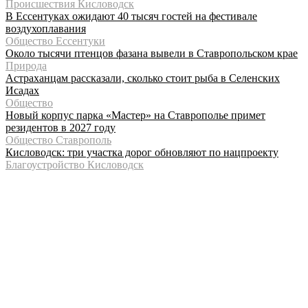
Происшествия Кисловодск
В Ессентуках ожидают 40 тысяч гостей на фестивале
воздухоплавания
Общество Ессентуки
Около тысячи птенцов фазана вывели в Ставропольском крае
Природа
Астраханцам рассказали, сколько стоит рыба в Селенских
Исадах
Общество
Новый корпус парка «Мастер» на Ставрополье примет
резидентов в 2027 году
Общество Ставрополь
Кисловодск: три участка дорог обновляют по нацпроекту
Благоустройство Кисловодск