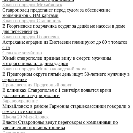
Закон и порядок Михайловск
Ставрополец предстанет перед судом за обеспечение
мошенников СИМ-картами
Закон и порядок Ставрополь
В Георгиевске подрядчика осудят за дешёвые насосы в доме
для переселенцев
Закон и порядок Георгиевск
Астрахань: аграрии из Енотаевки планируют до 80 т томатов
с га
Сельское хозяйство
Юный ставрополец признал вину в смерти мужчины,
которого повалил одним ударом
Закон и порядок Минераловодский округ
В Предгорном округе пятый день ищут 50-летнего мужчину в
серой кепке
Происшествия Предгорный округ
В клиниках Ставрополья с 1 сентября появятся врачи
долголетия и нутрициологи
Здравоохранение
Михайловск: в районе Гармония старшеклассники говорили о
семье с психологом
Школа 20 Михайловск
Власти Ставрополья ведут переговоры с компаниями по
увеличению поставок топлива
Экономика