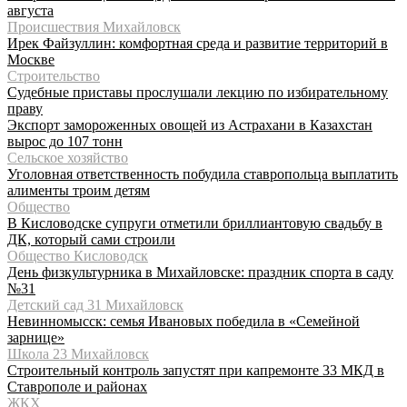
августа
Происшествия Михайловск
Ирек Файзуллин: комфортная среда и развитие территорий в
Москве
Строительство
Судебные приставы прослушали лекцию по избирательному
праву
Экспорт замороженных овощей из Астрахани в Казахстан
вырос до 107 тонн
Сельское хозяйство
Уголовная ответственность побудила ставропольца выплатить
алименты троим детям
Общество
В Кисловодске супруги отметили бриллиантовую свадьбу в
ДК, который сами строили
Общество Кисловодск
День физкультурника в Михайловске: праздник спорта в саду
№31
Детский сад 31 Михайловск
Невинномысск: семья Ивановых победила в «Семейной
зарнице»
Школа 23 Михайловск
Строительный контроль запустят при капремонте 33 МКД в
Ставрополе и районах
ЖКХ