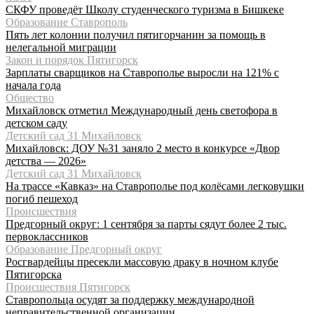
СКФУ проведёт Школу студенческого туризма в Бишкеке
Образование Ставрополь
Пять лет колонии получил пятигорчанин за помощь в
нелегальной миграции
Закон и порядок Пятигорск
Зарплаты сварщиков на Ставрополье выросли на 121% с
начала года
Общество
Михайловск отметил Международный день светофора в
детском саду
Детский сад 31 Михайловск
Михайловск: ДОУ №31 заняло 2 место в конкурсе «Двор
детства — 2026»
Детский сад 31 Михайловск
На трассе «Кавказ» на Ставрополье под колёсами легковушки
погиб пешеход
Происшествия
Предгорный округ: 1 сентября за парты сядут более 2 тыс.
первоклассников
Образование Предгорный округ
Росгвардейцы пресекли массовую драку в ночном клубе
Пятигорска
Происшествия Пятигорск
Ставропольца осудят за поддержку международной
неправительственной организации