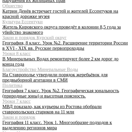
нарушения их жилищных прав
Общество
Катрин Денёв встречает гостей и жителей Ессентуков на
красной дорожке музея
Культура Ессентуки
Житель Кировского округа проведёт в колонии 8,5 года за
убийство знакомого
Закон и порядок Курский округ
География, 8 класс. Урок №2. Расширение территории России
в XVI - XIX вв. Русские первопроходцы
Уроки 8 класс
В Минеральных Водах ремонтируют более 2 км дорог до
конца года
Благоустройство Минеральные Воды
На Ставрополье утвердили порядок жеребьёвок для
предвыборной агитации в СМИ
Политика
География 7 класс. Урок №2. Географическая зональность
(природные зоны) и высотная поясность.
Уроки 7 класс
МВД показало, как курьеры из Ростова обобрали
ставропольских стариков на 11 млн
Закон и порядок
География 11 класс. Урок 1. Многообразие подходов к
выделению регионов мира