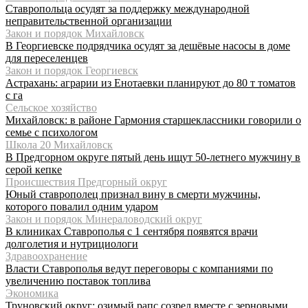
Ставропольца осудят за поддержку международной
неправительственной организации
Закон и порядок Михайловск
В Георгиевске подрядчика осудят за дешёвые насосы в доме
для переселенцев
Закон и порядок Георгиевск
Астрахань: аграрии из Енотаевки планируют до 80 т томатов
с га
Сельское хозяйство
Михайловск: в районе Гармония старшеклассники говорили о
семье с психологом
Школа 20 Михайловск
В Предгорном округе пятый день ищут 50-летнего мужчину в
серой кепке
Происшествия Предгорный округ
Юный ставрополец признал вину в смерти мужчины,
которого повалил одним ударом
Закон и порядок Минераловодский округ
В клиниках Ставрополья с 1 сентября появятся врачи
долголетия и нутрициологи
Здравоохранение
Власти Ставрополья ведут переговоры с компаниями по
увеличению поставок топлива
Экономика
Труновский округ: озимый рапс созрел вместе с зерновыми