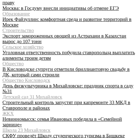
праву
Москва: в Госдуму внесли инициативы об отмене ЕГЭ
Образование
Ирек Файзуллин: комфортная среда и развитие территорий в
Москве
Строительство
Экспорт замороженных овощей из Астрахани в Казахстан
вырос до 107 тонн
Сельское хозяйство
Уголовная ответственность побудила ставропольца выплатить
алименты троим детям
Общество
В Кисловодске супруги отметили бриллиантовую свадьбу в
ДК, который сами строили
Общество Кисловодск
День физкультурника в Михайловске: праздник спорта в саду
№31
Детский сад 31 Михайловск
Строительный контроль запустят при капремонте 33 МКД в
Ставрополе и районах
ЖКХ
Невинномысск: семья Ивановых победила в «Семейной
зарнице»
Школа 23 Михайловск
СКФУ проведёт Школу студенческого туризма в Бишкеке