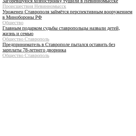
Загоревшуюся хозпостройку тушили в Невинномысске
Происшествия Невинномысск
Уроженец Ставрополя займётся перспективным вооружением
в Минобороны РФ
Общество
Главным подарком судьбы ставропольцы назвали детей,
жизнь и семью
Общество Ставрополь
Предприниматель в Ставрополе пытался оставить без
зарплаты 78-летнего дворника
Общество Ставрополь