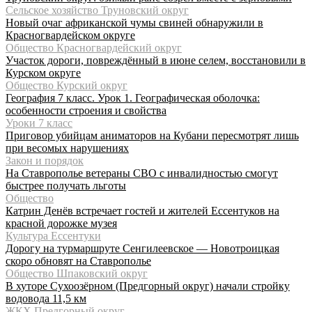
Сельское хозяйство Труновский округ
Новый очаг африканской чумы свиней обнаружили в
Красногвардейском округе
Общество Красногвардейский округ
Участок дороги, повреждённый в июне селем, восстановили в
Курском округе
Общество Курский округ
География 7 класс. Урок 1. Географическая оболочка:
особенности строения и свойства
Уроки 7 класс
Приговор убийцам аниматоров на Кубани пересмотрят лишь
при весомых нарушениях
Закон и порядок
На Ставрополье ветераны СВО с инвалидностью смогут
быстрее получать льготы
Общество
Катрин Денёв встречает гостей и жителей Ессентуков на
красной дорожке музея
Культура Ессентуки
Дорогу на турмаршруте Сенгилеевское — Новотроицкая
скоро обновят на Ставрополье
Общество Шпаковский округ
В хуторе Сухоозёрном (Предгорный округ) начали стройку
водовода 11,5 км
ЖКХ Предгорный округ