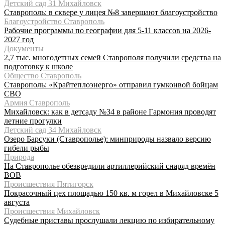
Детский сад 31 Михайловск
Ставрополь: в сквере у лицея №8 завершают благоустройство
Благоустройство Ставрополь
Рабочие программы по географии для 5-11 классов на 2026-
2027 год
Документы
2,7 тыс. многодетных семей Ставрополя получили средства на
подготовку к школе
Общество Ставрополь
Ставрополь: «Крайтеплоэнерго» отправил гумконвой бойцам
СВО
Армия Ставрополь
Михайловск: как в детсаду №34 в районе Гармония проводят
летние прогулки
Детский сад 34 Михайловск
Озеро Барсуки (Ставрополье): минприроды назвало версию
гибели рыбы
Природа
На Ставрополье обезвредили артиллерийский снаряд времён
ВОВ
Происшествия Пятигорск
Покрасочный цех площадью 150 кв. м горел в Михайловске 5
августа
Происшествия Михайловск
Судебные приставы прослушали лекцию по избирательному