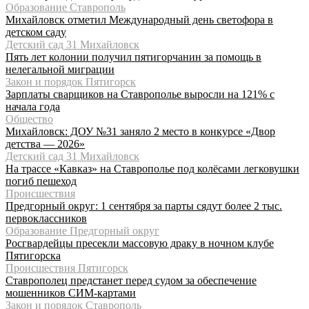
Образование Ставрополь
Михайловск отметил Международный день светофора в
детском саду
Детский сад 31 Михайловск
Пять лет колонии получил пятигорчанин за помощь в
нелегальной миграции
Закон и порядок Пятигорск
Зарплаты сварщиков на Ставрополье выросли на 121% с
начала года
Общество
Михайловск: ДОУ №31 заняло 2 место в конкурсе «Двор
детства — 2026»
Детский сад 31 Михайловск
На трассе «Кавказ» на Ставрополье под колёсами легковушки
погиб пешеход
Происшествия
Предгорный округ: 1 сентября за парты сядут более 2 тыс.
первоклассников
Образование Предгорный округ
Росгвардейцы пресекли массовую драку в ночном клубе
Пятигорска
Происшествия Пятигорск
Ставрополец предстанет перед судом за обеспечение
мошенников СИМ-картами
Закон и порядок Ставрополь