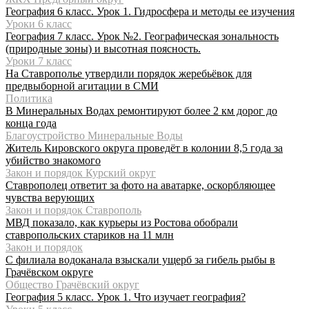
География 6 класс. Урок 1. Гидросфера и методы ее изучения
Уроки 6 класс
География 7 класс. Урок №2. Географическая зональность
(природные зоны) и высотная поясность.
Уроки 7 класс
На Ставрополье утвердили порядок жеребьёвок для
предвыборной агитации в СМИ
Политика
В Минеральных Водах ремонтируют более 2 км дорог до
конца года
Благоустройство Минеральные Воды
Житель Кировского округа проведёт в колонии 8,5 года за
убийство знакомого
Закон и порядок Курский округ
Ставрополец ответит за фото на аватарке, оскорбляющее
чувства верующих
Закон и порядок Ставрополь
МВД показало, как курьеры из Ростова обобрали
ставропольских стариков на 11 млн
Закон и порядок
С филиала водоканала взыскали ущерб за гибель рыбы в
Грачёвском округе
Общество Грачёвский округ
География 5 класс. Урок 1. Что изучает география?