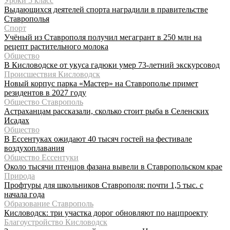
Уроки 5 класс
Выдающихся деятелей спорта наградили в правительстве
Ставрополья
Спорт
Учёный из Ставрополя получил мегагрант в 250 млн на
рецепт растительного молока
Общество
В Кисловодске от укуса гадюки умер 73-летний экскурсовод
Происшествия Кисловодск
Новый корпус парка «Мастер» на Ставрополье примет
резидентов в 2027 году
Общество Ставрополь
Астраханцам рассказали, сколько стоит рыба в Селенских
Исадах
Общество
В Ессентуках ожидают 40 тысяч гостей на фестивале
воздухоплавания
Общество Ессентуки
Около тысячи птенцов фазана вывели в Ставропольском крае
Природа
Профтуры для школьников Ставрополя: почти 1,5 тыс. с
начала года
Образование Ставрополь
Кисловодск: три участка дорог обновляют по нацпроекту
Благоустройство Кисловодск