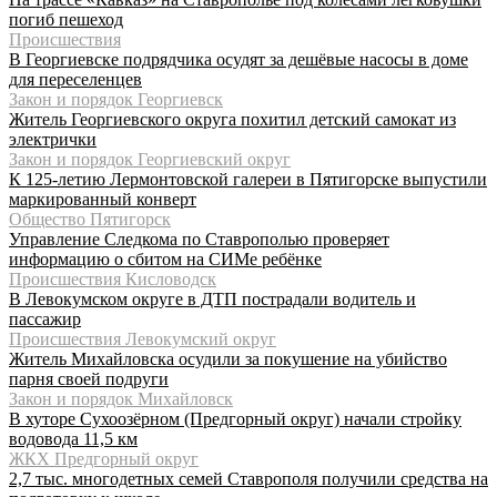
погиб пешеход
Происшествия
В Георгиевске подрядчика осудят за дешёвые насосы в доме
для переселенцев
Закон и порядок Георгиевск
Житель Георгиевского округа похитил детский самокат из
электрички
Закон и порядок Георгиевский округ
К 125-летию Лермонтовской галереи в Пятигорске выпустили
маркированный конверт
Общество Пятигорск
Управление Следкома по Ставрополью проверяет
информацию о сбитом на СИМе ребёнке
Происшествия Кисловодск
В Левокумском округе в ДТП пострадали водитель и
пассажир
Происшествия Левокумский округ
Житель Михайловска осудили за покушение на убийство
парня своей подруги
Закон и порядок Михайловск
В хуторе Сухоозёрном (Предгорный округ) начали стройку
водовода 11,5 км
ЖКХ Предгорный округ
2,7 тыс. многодетных семей Ставрополя получили средства на