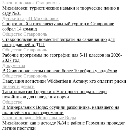
Закон и порядок Ставрополь
Михайловск: туристические навыки и творческие панно в
саду №31
Детский сад 31 Михайловск
Спортивный и интеллектуальный турнир в Ставрополе
собрал 14 команд
Общество Ставрополь
Ставропольчанин возместит затраты на санавиацию для
пострадавшей в ДТП
Общество Ставрополь
Рабочие программы по географии для 5-11 классов на 2026-
2027 год
Документы
В Ставрополе летом провели более 10 рейдов у водоёмов
Общество Ставрополь
Эвакуация логистики Wildberries в Астану: кто оплатит риски
Бизнес и деньги
Танатопрактик Горушкин: Нас просят продать вещи
покойников для наведения порчи
Общество
В Минеральных Водах осудили разбойника, напавшего на
полицейского при задержании
Закон и порядок Минеральные Воды
Михайловск: как в детсаду №34 в районе Гармония проводят
летние прогулки