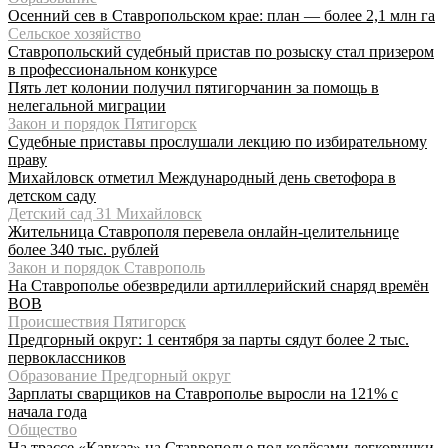
Осенний сев в Ставропольском крае: план — более 2,1 млн га
Сельское хозяйство
Ставропольский судебный пристав по розыску стал призером
в профессиональном конкурсе
Пять лет колонии получил пятигорчанин за помощь в
нелегальной миграции
Закон и порядок Пятигорск
Судебные приставы прослушали лекцию по избирательному
праву
Михайловск отметил Международный день светофора в
детском саду
Детский сад 31 Михайловск
Жительница Ставрополя перевела онлайн-целительнице
более 340 тыс. рублей
Закон и порядок Ставрополь
На Ставрополье обезвредили артиллерийский снаряд времён
ВОВ
Происшествия Пятигорск
Предгорный округ: 1 сентября за парты сядут более 2 тыс.
первоклассников
Образование Предгорный округ
Зарплаты сварщиков на Ставрополье выросли на 121% с
начала года
Общество
На трассе «Кавказ» на Ставрополье под колёсами легковушки