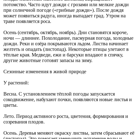
потомство. Часто идут дожди с грозами или мелкие дожди
при солнечной погоде («грибные дожди»). После дождя
может появиться радуга, иногда выпадает град. Утром на
траве появляется роса.
Осень (сентябрь, октябрь, ноябрь). Дни становятся короче,
ночи — длиннее. Похолодание, пасмурная погода, холодные
дожди. Реки и озёра покрываются льдом. Листва начинает
желтеть и опадать (листопад). Некоторые птицы улетают в
тёплые края. Медведи, ежи и барсуки впадают в спячку,
другие животные готовят запасы на зиму.
Сезонные изменения в живой природе
У растений:
Весна. С установлением тёплой погоды запускается
сокодвижение, набухают почки, появляются новые листья и
цветы.
Лето. Период активного роста, цветения, формирования и
созревания плодов.
Осень. Деревья меняют окраску листвы, затем сбрасывают её
(листопад). Это помогает уменьшить испарение воды и