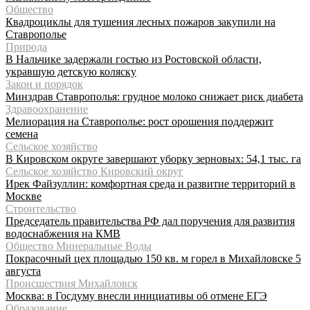
Общество
Квадроциклы для тушения лесных пожаров закупили на
Ставрополье
Природа
В Нальчике задержали гостью из Ростовской области,
укравшую детскую коляску
Закон и порядок
Минздрав Ставрополья: грудное молоко снижает риск диабета
Здравоохранение
Мелиорация на Ставрополье: рост орошения поддержит
семена
Сельское хозяйство
В Кировском округе завершают уборку зерновых: 54,1 тыс. га
Сельское хозяйство Кировский округ
Ирек Файзуллин: комфортная среда и развитие территорий в
Москве
Строительство
Председатель правительства РФ дал поручения для развития
водоснабжения на КМВ
Общество Минеральные Воды
Покрасочный цех площадью 150 кв. м горел в Михайловске 5
августа
Происшествия Михайловск
Москва: в Госдуму внесли инициативы об отмене ЕГЭ
Образование