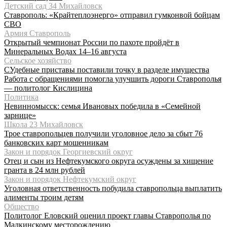
Детский сад 34 Михайловск
Ставрополь: «Крайтеплоэнерго» отправил гумконвой бойцам
СВО
Армия Ставрополь
Открытый чемпионат России по пахоте пройдёт в
Минеральных Водах 14–16 августа
Сельское хозяйство
СУдебные приставы поставили точку в разделе имущества
Работа с обращениями помогла улучшить дороги Ставрополья
— политолог Кислицина
Политика
Невинномысск: семья Ивановых победила в «Семейной
зарнице»
Школа 23 Михайловск
Трое ставропольцев получили уголовное дело за сбыт 76
банковских карт мошенникам
Закон и порядок Георгиевский округ
Отец и сын из Нефтекумского округа осуждены за хищение
гранта в 24 млн рублей
Закон и порядок Нефтекумский округ
Уголовная ответственность побудила ставропольца выплатить
алименты троим детям
Общество
Политолог Еловский оценил проект главы Ставрополья по
Малкинскому месторождению