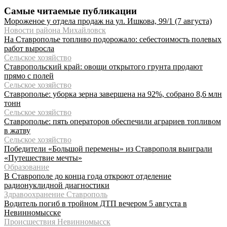
Самые читаемые публикации
Мороженое у отдела продаж на ул. Ишкова, 99/1 (7 августа)
Новости района Михайловск
На Ставрополье топливо подорожало: себестоимость полевых
работ выросла
Сельское хозяйство
Ставропольский край: овощи открытого грунта продают
прямо с полей
Сельское хозяйство
Ставрополье: уборка зерна завершена на 92%, собрано 8,6 млн
тонн
Сельское хозяйство
Ставрополье: пять операторов обеспечили аграриев топливом
в жатву
Сельское хозяйство
Победители «Большой перемены» из Ставрополя выиграли
«Путешествие мечты»
Образование
В Ставрополе до конца года откроют отделение
радионуклидной диагностики
Здравоохранение Ставрополь
Водитель погиб в тройном ДТП вечером 5 августа в
Невинномысске
Происшествия Невинномысск