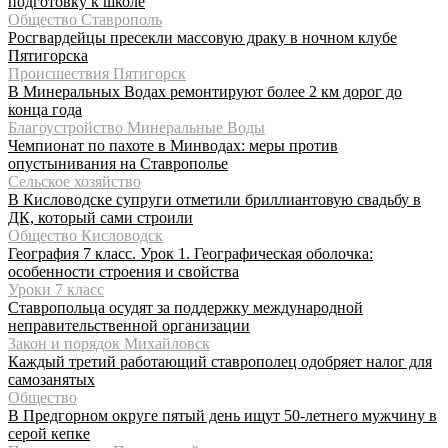
подготовку к школе
Общество Ставрополь
Росгвардейцы пресекли массовую драку в ночном клубе
Пятигорска
Происшествия Пятигорск
В Минеральных Водах ремонтируют более 2 км дорог до
конца года
Благоустройство Минеральные Воды
Чемпионат по пахоте в Минводах: меры против
опустынивания на Ставрополье
Сельское хозяйство
В Кисловодске супруги отметили бриллиантовую свадьбу в
ДК, который сами строили
Общество Кисловодск
География 7 класс. Урок 1. Географическая оболочка:
особенности строения и свойства
Уроки 7 класс
Ставропольца осудят за поддержку международной
неправительственной организации
Закон и порядок Михайловск
Каждый третий работающий ставрополец одобряет налог для
самозанятых
Общество
В Предгорном округе пятый день ищут 50-летнего мужчину в
серой кепке