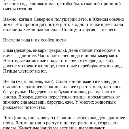
течение года слишком мало, чтобы быть главной причиной
смены сезонов.
Важно: когда в Северном полушарии лето, в Южном обычно
зима. Это происходит потому, что в одно и то же время одна
половина Земли наклонена к Солнцу, а другая — от него.
Времена года и их особенности
Зима (декабрь, январь, февраль). День становится короче, а
ночь — длиннее. Часто идёт снег, вода и почва замерзают.
Некоторые животные впадают в спячку (медведи, ежи),
другие утепляют жилище, некоторые перебираются в города.
Птицы улетают на юг.
Весна (март, апрель, май). Солнце поднимается выше, дни
становятся длиннее. Солнце сильнее греет землю, тает снег,
бегут ручьи. На деревьях набухают почки, распускаются
листья. Возвращаются перелётные птицы, просыпаются от
зимнего сна медведи, барсуки, ежи. У многих животных
рождается потомство.
Лето (июнь, июль, август). Солнце светит ярко, день длиннее
ночи. Летом активно растут и цветут растения, созревают
плоды. Животные наиболее активны, выращивают