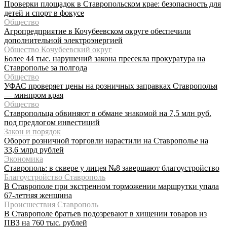
Проверки площадок в Ставропольском крае: безопасность для
детей и спорт в фокусе
Общество
Агропредприятие в Кочубеевском округе обеспечили
дополнительной электроэнергией
Общество Кочубеевский округ
Более 44 тыс. нарушений закона пресекла прокуратура на
Ставрополье за полгода
Общество
УФАС проверяет цены на розничных заправках Ставрополья
— минпром края
Общество
Ставропольца обвиняют в обмане знакомой на 7,5 млн руб.
под предлогом инвестиций
Закон и порядок
Оборот розничной торговли нарастили на Ставрополье на
33,6 млрд рублей
Экономика
Ставрополь: в сквере у лицея №8 завершают благоустройство
Благоустройство Ставрополь
В Ставрополе при экстренном торможении маршрутки упала
67-летняя женщина
Происшествия Ставрополь
В Ставрополе братьев подозревают в хищении товаров из
ПВЗ на 760 тыс. рублей