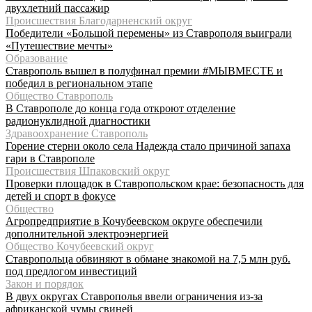
двухлетний пассажир
Происшествия Благодарненский округ
Победители «Большой перемены» из Ставрополя выиграли
«Путешествие мечты»
Образование
Ставрополь вышел в полуфинал премии #МЫВМЕСТЕ и
победил в региональном этапе
Общество Ставрополь
В Ставрополе до конца года откроют отделение
радионуклидной диагностики
Здравоохранение Ставрополь
Горение стерни около села Надежда стало причиной запаха
гари в Ставрополе
Происшествия Шпаковский округ
Проверки площадок в Ставропольском крае: безопасность для
детей и спорт в фокусе
Общество
Агропредприятие в Кочубеевском округе обеспечили
дополнительной электроэнергией
Общество Кочубеевский округ
Ставропольца обвиняют в обмане знакомой на 7,5 млн руб.
под предлогом инвестиций
Закон и порядок
В двух округах Ставрополья ввели ограничения из-за
африканской чумы свиней