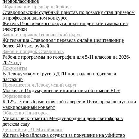
первоклассников
Образование Предгорный округ
Ставропольский судебный пристав по розыску стал призером
в профессиональном конкурсе
Житель Георгиевского округа похитил детский самокат из
электрички
Закон и порядок Георгиевский округ
Жительница Ставрополя перевела онлайн-целительнице
более 340 тыс. рублей
Закон и порядок Ставрополь
Рабочие программы по географии для 5-11 классов на 2026-
2027 год
Документы
В Левокумском округе в ДТП пострадали водитель и
пассажир
Происшествия Левокумский округ
Москва: в Госдуму внесли инициативы об отмене ЕГЭ
Образование
К 125-летию Лермонтовской галереи в Пятигорске выпустили
маркированный конверт
Общество Пятигорск
Михайловск отметил Международный день светофора в
детском саду
Детский сад 31 Михайловск
Житель Михайловска осудили за покушение на убийство