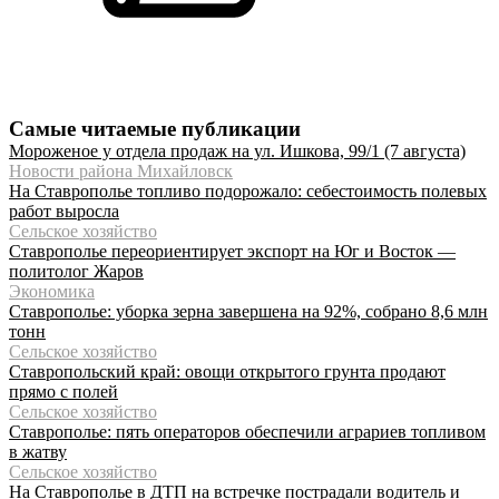
Самые читаемые публикации
Мороженое у отдела продаж на ул. Ишкова, 99/1 (7 августа)
Новости района Михайловск
На Ставрополье топливо подорожало: себестоимость полевых
работ выросла
Сельское хозяйство
Ставрополье переориентирует экспорт на Юг и Восток —
политолог Жаров
Экономика
Ставрополье: уборка зерна завершена на 92%, собрано 8,6 млн
тонн
Сельское хозяйство
Ставропольский край: овощи открытого грунта продают
прямо с полей
Сельское хозяйство
Ставрополье: пять операторов обеспечили аграриев топливом
в жатву
Сельское хозяйство
На Ставрополье в ДТП на встречке пострадали водитель и