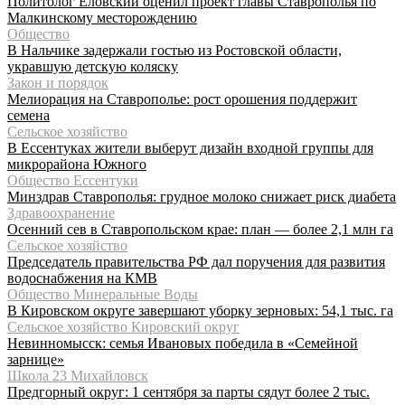
Политолог Еловский оценил проект главы Ставрополья по
Малкинскому месторождению
Общество
В Нальчике задержали гостью из Ростовской области,
укравшую детскую коляску
Закон и порядок
Мелиорация на Ставрополье: рост орошения поддержит
семена
Сельское хозяйство
В Ессентуках жители выберут дизайн входной группы для
микрорайона Южного
Общество Ессентуки
Минздрав Ставрополья: грудное молоко снижает риск диабета
Здравоохранение
Осенний сев в Ставропольском крае: план — более 2,1 млн га
Сельское хозяйство
Председатель правительства РФ дал поручения для развития
водоснабжения на КМВ
Общество Минеральные Воды
В Кировском округе завершают уборку зерновых: 54,1 тыс. га
Сельское хозяйство Кировский округ
Невинномысск: семья Ивановых победила в «Семейной
зарнице»
Школа 23 Михайловск
Предгорный округ: 1 сентября за парты сядут более 2 тыс.