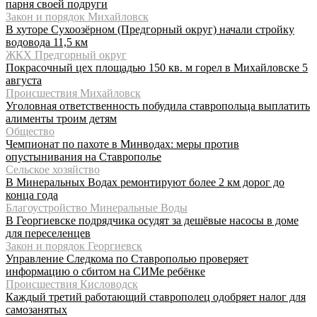
парня своей подруги
Закон и порядок Михайловск
В хуторе Сухоозёрном (Предгорный округ) начали стройку
водовода 11,5 км
ЖКХ Предгорный округ
Покрасочный цех площадью 150 кв. м горел в Михайловске 5
августа
Происшествия Михайловск
Уголовная ответственность побудила ставропольца выплатить
алименты троим детям
Общество
Чемпионат по пахоте в Минводах: меры против
опустынивания на Ставрополье
Сельское хозяйство
В Минеральных Водах ремонтируют более 2 км дорог до
конца года
Благоустройство Минеральные Воды
В Георгиевске подрядчика осудят за дешёвые насосы в доме
для переселенцев
Закон и порядок Георгиевск
Управление Следкома по Ставрополью проверяет
информацию о сбитом на СИМе ребёнке
Происшествия Кисловодск
Каждый третий работающий ставрополец одобряет налог для
самозанятых