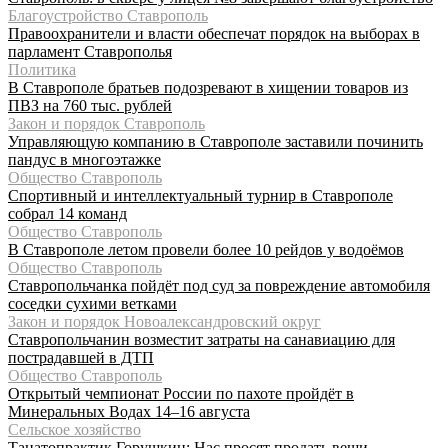
Благоустройство Ставрополь
Правоохранители и власти обеспечат порядок на выборах в
парламент Ставрополья
Политика
В Ставрополе братьев подозревают в хищении товаров из
ПВЗ на 760 тыс. рублей
Закон и порядок Ставрополь
Управляющую компанию в Ставрополе заставили починить
пандус в многоэтажке
Общество Ставрополь
Спортивный и интеллектуальный турнир в Ставрополе
собрал 14 команд
Общество Ставрополь
В Ставрополе летом провели более 10 рейдов у водоёмов
Общество Ставрополь
Ставропольчанка пойдёт под суд за повреждение автомобиля
соседки сухими ветками
Закон и порядок Новоалександровский округ
Ставропольчанин возместит затраты на санавиацию для
пострадавшей в ДТП
Общество Ставрополь
Открытый чемпионат России по пахоте пройдёт в
Минеральных Водах 14–16 августа
Сельское хозяйство
Танатопрактик Горушкин: Нас просят продать вещи