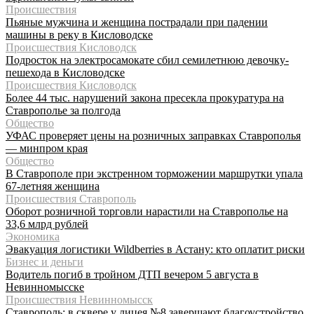
Происшествия
Пьяные мужчина и женщина пострадали при падении
машины в реку в Кисловодске
Происшествия Кисловодск
Подросток на электросамокате сбил семилетнюю девочку-
пешехода в Кисловодске
Происшествия Кисловодск
Более 44 тыс. нарушений закона пресекла прокуратура на
Ставрополье за полгода
Общество
УФАС проверяет цены на розничных заправках Ставрополья
— минпром края
Общество
В Ставрополе при экстренном торможении маршрутки упала
67-летняя женщина
Происшествия Ставрополь
Оборот розничной торговли нарастили на Ставрополье на
33,6 млрд рублей
Экономика
Эвакуация логистики Wildberries в Астану: кто оплатит риски
Бизнес и деньги
Водитель погиб в тройном ДТП вечером 5 августа в
Невинномысске
Происшествия Невинномысск
Ставрополь: в сквере у лицея №8 завершают благоустройство