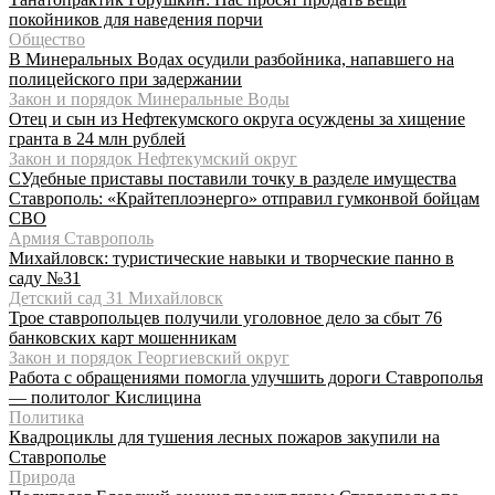
покойников для наведения порчи
Общество
В Минеральных Водах осудили разбойника, напавшего на
полицейского при задержании
Закон и порядок Минеральные Воды
Отец и сын из Нефтекумского округа осуждены за хищение
гранта в 24 млн рублей
Закон и порядок Нефтекумский округ
СУдебные приставы поставили точку в разделе имущества
Ставрополь: «Крайтеплоэнерго» отправил гумконвой бойцам
СВО
Армия Ставрополь
Михайловск: туристические навыки и творческие панно в
саду №31
Детский сад 31 Михайловск
Трое ставропольцев получили уголовное дело за сбыт 76
банковских карт мошенникам
Закон и порядок Георгиевский округ
Работа с обращениями помогла улучшить дороги Ставрополья
— политолог Кислицина
Политика
Квадроциклы для тушения лесных пожаров закупили на
Ставрополье
Природа