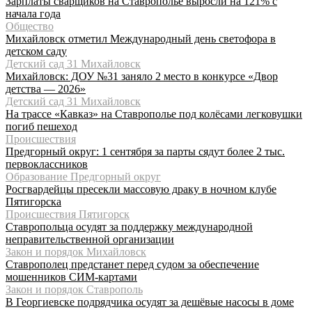
Зарплаты сварщиков на Ставрополье выросли на 121% с
начала года
Общество
Михайловск отметил Международный день светофора в
детском саду
Детский сад 31 Михайловск
Михайловск: ДОУ №31 заняло 2 место в конкурсе «Двор
детства — 2026»
Детский сад 31 Михайловск
На трассе «Кавказ» на Ставрополье под колёсами легковушки
погиб пешеход
Происшествия
Предгорный округ: 1 сентября за парты сядут более 2 тыс.
первоклассников
Образование Предгорный округ
Росгвардейцы пресекли массовую драку в ночном клубе
Пятигорска
Происшествия Пятигорск
Ставропольца осудят за поддержку международной
неправительственной организации
Закон и порядок Михайловск
Ставрополец предстанет перед судом за обеспечение
мошенников СИМ-картами
Закон и порядок Ставрополь
В Георгиевске подрядчика осудят за дешёвые насосы в доме