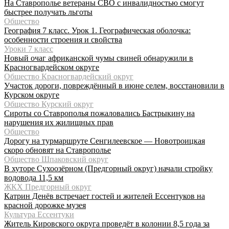
На Ставрополье ветераны СВО с инвалидностью смогут
быстрее получать льготы
Общество
География 7 класс. Урок 1. Географическая оболочка:
особенности строения и свойства
Уроки 7 класс
Новый очаг африканской чумы свиней обнаружили в
Красногвардейском округе
Общество Красногвардейский округ
Участок дороги, повреждённый в июне селем, восстановили в
Курском округе
Общество Курский округ
Сироты со Ставрополья пожаловались Бастрыкину на
нарушения их жилищных прав
Общество
Дорогу на турмаршруте Сенгилеевское — Новотроицкая
скоро обновят на Ставрополье
Общество Шпаковский округ
В хуторе Сухоозёрном (Предгорный округ) начали стройку
водовода 11,5 км
ЖКХ Предгорный округ
Катрин Денёв встречает гостей и жителей Ессентуков на
красной дорожке музея
Культура Ессентуки
Житель Кировского округа проведёт в колонии 8,5 года за