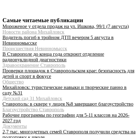
Самые читаемые публикации
Мороженое у отдела продаж на ул. Ишкова, 99/1 (7 августа)
Новости района Михайловск
Водитель погиб в тройном ДТП вечером 5 августа в
Невинномысске
Происшествия Невинномысск
В Ставрополе до конца года откроют отделение
радионуклидной диагностики
Здравоохранение Ставрополь
Проверки площадок в Ставропольском крае: безопасность для
детей и спорт в фокусе
Общество
Михайловск: туристические навыки и творческие панно в
саду №31
Детский сад 31 Михайловск
Ставрополь: в сквере у лицея №8 завершают благоустройство
Благоустройство Ставрополь
Рабочие программы по географии для 5-11 классов на 2026-
2027 год
Документы
2,7 тыс. многодетных семей Ставрополя получили средства на
подготовку к школе