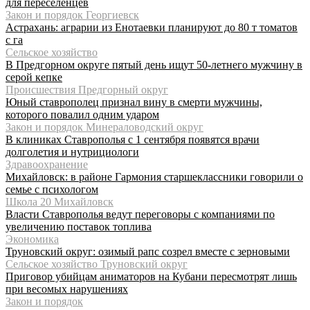
для переселенцев
Закон и порядок Георгиевск
Астрахань: аграрии из Енотаевки планируют до 80 т томатов
с га
Сельское хозяйство
В Предгорном округе пятый день ищут 50-летнего мужчину в
серой кепке
Происшествия Предгорный округ
Юный ставрополец признал вину в смерти мужчины,
которого повалил одним ударом
Закон и порядок Минераловодский округ
В клиниках Ставрополья с 1 сентября появятся врачи
долголетия и нутрициологи
Здравоохранение
Михайловск: в районе Гармония старшеклассники говорили о
семье с психологом
Школа 20 Михайловск
Власти Ставрополья ведут переговоры с компаниями по
увеличению поставок топлива
Экономика
Труновский округ: озимый рапс созрел вместе с зерновыми
Сельское хозяйство Труновский округ
Приговор убийцам аниматоров на Кубани пересмотрят лишь
при весомых нарушениях
Закон и порядок