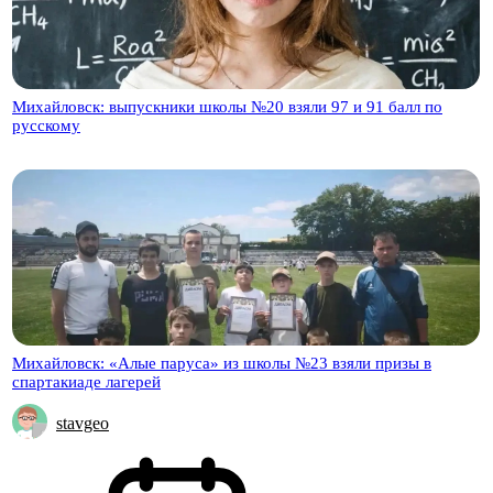
Михайловск: выпускники школы №20 взяли 97 и 91 балл по
русскому
Михайловск: «Алые паруса» из школы №23 взяли призы в
спартакиаде лагерей
stavgeo