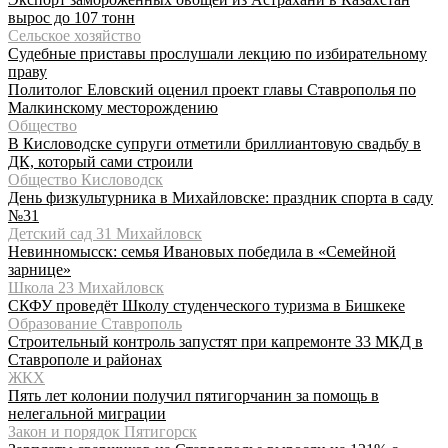
вырос до 107 тонн
Сельское хозяйство
Судебные приставы прослушали лекцию по избирательному
праву
Политолог Еловский оценил проект главы Ставрополья по
Малкинскому месторождению
Общество
В Кисловодске супруги отметили бриллиантовую свадьбу в
ДК, который сами строили
Общество Кисловодск
День физкультурника в Михайловске: праздник спорта в саду
№31
Детский сад 31 Михайловск
Невинномысск: семья Ивановых победила в «Семейной
зарнице»
Школа 23 Михайловск
СКФУ проведёт Школу студенческого туризма в Бишкеке
Образование Ставрополь
Строительный контроль запустят при капремонте 33 МКД в
Ставрополе и районах
ЖКХ
Пять лет колонии получил пятигорчанин за помощь в
нелегальной миграции
Закон и порядок Пятигорск