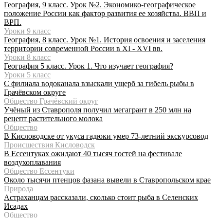
География, 9 класс. Урок №2. Экономико-географическое
положение России как фактор развития ее хозяйства. ВВП и
ВРП.
Уроки 9 класс
География, 8 класс. Урок №1. История освоения и заселения
территории современной России в XI - XVI вв.
Уроки 8 класс
География 5 класс. Урок 1. Что изучает география?
Уроки 5 класс
С филиала водоканала взыскали ущерб за гибель рыбы в
Грачёвском округе
Общество Грачёвский округ
Учёный из Ставрополя получил мегагрант в 250 млн на
рецепт растительного молока
Общество
В Кисловодске от укуса гадюки умер 73-летний экскурсовод
Происшествия Кисловодск
В Ессентуках ожидают 40 тысяч гостей на фестивале
воздухоплавания
Общество Ессентуки
Около тысячи птенцов фазана вывели в Ставропольском крае
Природа
Астраханцам рассказали, сколько стоит рыба в Селенских
Исадах
Общество