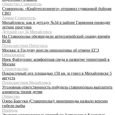
Общество Ставрополь
Ставрополь: «Крайтеплоэнерго» отправил гумконвой бойцам
СВО
Армия Ставрополь
Михайловск: как в детсаду №34 в районе Гармония проводят
летние прогулки
Детский сад 34 Михайловск
На Ставрополье обезвредили артиллерийский снаряд времён
ВОВ
Происшествия Пятигорск
Москва: в Госдуму внесли инициативы об отмене ЕГЭ
Образование
Ирек Файзуллин: комфортная среда и развитие территорий в
Москве
Строительство
Покрасочный цех площадью 150 кв. м горел в Михайловске 5
августа
Происшествия Михайловск
Уголовная ответственность побудила ставропольца выплатить
алименты троим детям
Общество
Озеро Барсуки (Ставрополье): минприроды назвало версию
гибели рыбы
Природа
Экспорт замороженных овощей из Астрахани в Казахстан