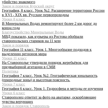
убийство знакомого
Закон и порядок Курский округ
География, 8 класс. Урок №2. Расширение территории России
в XVI - XIX вв. Русские первопроходцы
Уроки 8 класс
В Минеральных Водах ремонтируют более 2 км дорог до
конца года
Благоустройство Минеральные Воды
МВД показало, как курьеры из Ростова обобрали
ставропольских стариков на 11 млн
Закон и порядок
География 11 класс. Урок 1. Многообразие подходов к
выделению регионов мира
Уроки 11 класс
На Ставрополье утвердили порядок жеребьёвок для
предвыборной агитации в СМИ
Политика
География 7 класс. Урок №2. Географическая зональность
(природные зоны) и высотная поясность.
Уроки 7 класс
География 6 класс. Урок 1. Гидросфера и методы ее изучения
Уроки 6 класс
Ставрополец ответит за фото на аватарке, оскорбляющее
чувства верующих
Закон и порядок Ставрополь