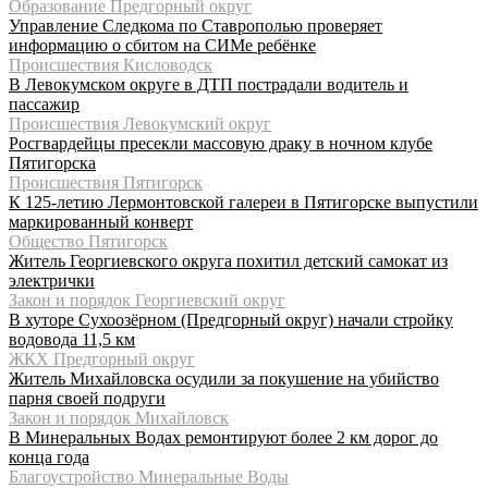
Образование Предгорный округ
Управление Следкома по Ставрополью проверяет
информацию о сбитом на СИМе ребёнке
Происшествия Кисловодск
В Левокумском округе в ДТП пострадали водитель и
пассажир
Происшествия Левокумский округ
Росгвардейцы пресекли массовую драку в ночном клубе
Пятигорска
Происшествия Пятигорск
К 125-летию Лермонтовской галереи в Пятигорске выпустили
маркированный конверт
Общество Пятигорск
Житель Георгиевского округа похитил детский самокат из
электрички
Закон и порядок Георгиевский округ
В хуторе Сухоозёрном (Предгорный округ) начали стройку
водовода 11,5 км
ЖКХ Предгорный округ
Житель Михайловска осудили за покушение на убийство
парня своей подруги
Закон и порядок Михайловск
В Минеральных Водах ремонтируют более 2 км дорог до
конца года
Благоустройство Минеральные Воды