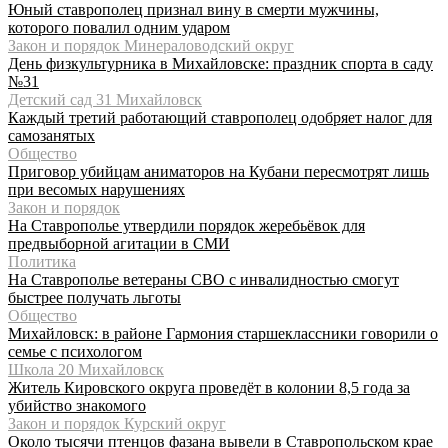
Юный ставрополец признал вину в смерти мужчины,
которого повалил одним ударом
Закон и порядок Минераловодский округ
День физкультурника в Михайловске: праздник спорта в саду
№31
Детский сад 31 Михайловск
Каждый третий работающий ставрополец одобряет налог для
самозанятых
Общество
Приговор убийцам аниматоров на Кубани пересмотрят лишь
при весомых нарушениях
Закон и порядок
На Ставрополье утвердили порядок жеребьёвок для
предвыборной агитации в СМИ
Политика
На Ставрополье ветераны СВО с инвалидностью смогут
быстрее получать льготы
Общество
Михайловск: в районе Гармония старшеклассники говорили о
семье с психологом
Школа 20 Михайловск
Житель Кировского округа проведёт в колонии 8,5 года за
убийство знакомого
Закон и порядок Курский округ
Около тысячи птенцов фазана вывели в Ставропольском крае