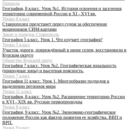
Природа
География, 8 класс. Урок №1. История освоения и заселения
территории современной России в XI - XVI вв.
Уроки 8 класс
Ставрополец предстанет перед судом за обеспечение
мошенников СИМ-картами
Закон и порядок Ставрополь
География 5 класс. Урок 1. Что изучает география?
Уроки 5 класс
Участок дороги, повреждённый в июне селем, восстановили в
Курском округе
Общество Курский округ
География 7 класс. Урок №2. Географическая зональность
(природные зоны) и высотная поясность.
Уроки 7 класс
География 11 класс. Урок 1. Многообразие подходов к
выделению регионов мира
Уроки 11 класс
География, 8 класс. Урок №2. Расширение территории России
в XVI - XIX вв. Русские первопроходцы
Уроки 8 класс
География, 9 класс. Урок №2. Экономико-географическое
положение России как фактор развития ее хозяйства. ВВП и
ВРП.
Уроки 9 класс