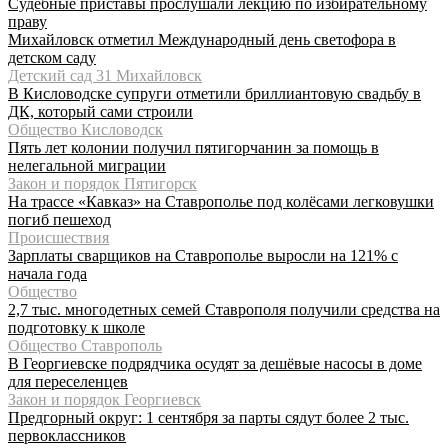
Судебные приставы прослушали лекцию по избирательному
праву
Михайловск отметил Международный день светофора в
детском саду
Детский сад 31 Михайловск
В Кисловодске супруги отметили бриллиантовую свадьбу в
ДК, который сами строили
Общество Кисловодск
Пять лет колонии получил пятигорчанин за помощь в
нелегальной миграции
Закон и порядок Пятигорск
На трассе «Кавказ» на Ставрополье под колёсами легковушки
погиб пешеход
Происшествия
Зарплаты сварщиков на Ставрополье выросли на 121% с
начала года
Общество
2,7 тыс. многодетных семей Ставрополя получили средства на
подготовку к школе
Общество Ставрополь
В Георгиевске подрядчика осудят за дешёвые насосы в доме
для переселенцев
Закон и порядок Георгиевск
Предгорный округ: 1 сентября за парты сядут более 2 тыс.
первоклассников