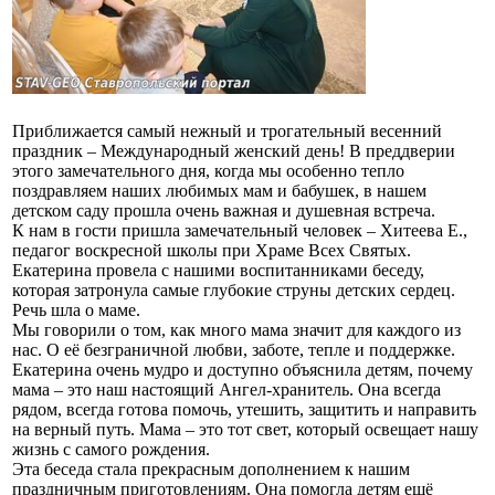
Приближается самый нежный и трогательный весенний
праздник – Международный женский день! В преддверии
этого замечательного дня, когда мы особенно тепло
поздравляем наших любимых мам и бабушек, в нашем
детском саду прошла очень важная и душевная встреча.
К нам в гости пришла замечательный человек – Хитеева Е.,
педагог воскресной школы при Храме Всех Святых.
Екатерина провела с нашими воспитанниками беседу,
которая затронула самые глубокие струны детских сердец.
Речь шла о маме.
Мы говорили о том, как много мама значит для каждого из
нас. О её безграничной любви, заботе, тепле и поддержке.
Екатерина очень мудро и доступно объяснила детям, почему
мама – это наш настоящий Ангел-хранитель. Она всегда
рядом, всегда готова помочь, утешить, защитить и направить
на верный путь. Мама – это тот свет, который освещает нашу
жизнь с самого рождения.
Эта беседа стала прекрасным дополнением к нашим
праздничным приготовлениям. Она помогла детям ещё