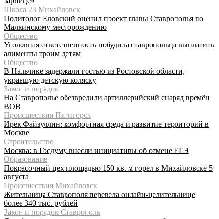
зарнице»
Школа 23 Михайловск
Политолог Еловский оценил проект главы Ставрополья по
Малкинскому месторождению
Общество
Уголовная ответственность побудила ставропольца выплатить
алименты троим детям
Общество
В Нальчике задержали гостью из Ростовской области,
укравшую детскую коляску
Закон и порядок
На Ставрополье обезвредили артиллерийский снаряд времён
ВОВ
Происшествия Пятигорск
Ирек Файзуллин: комфортная среда и развитие территорий в
Москве
Строительство
Москва: в Госдуму внесли инициативы об отмене ЕГЭ
Образование
Покрасочный цех площадью 150 кв. м горел в Михайловске 5
августа
Происшествия Михайловск
Жительница Ставрополя перевела онлайн-целительнице
более 340 тыс. рублей
Закон и порядок Ставрополь