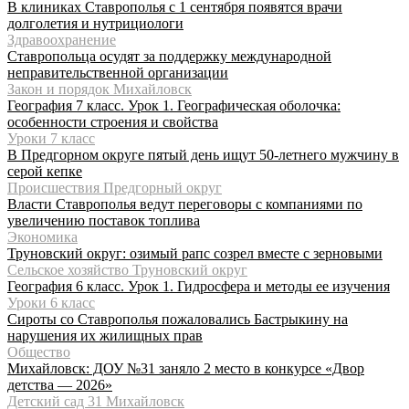
В клиниках Ставрополья с 1 сентября появятся врачи
долголетия и нутрициологи
Здравоохранение
Ставропольца осудят за поддержку международной
неправительственной организации
Закон и порядок Михайловск
География 7 класс. Урок 1. Географическая оболочка:
особенности строения и свойства
Уроки 7 класс
В Предгорном округе пятый день ищут 50-летнего мужчину в
серой кепке
Происшествия Предгорный округ
Власти Ставрополья ведут переговоры с компаниями по
увеличению поставок топлива
Экономика
Труновский округ: озимый рапс созрел вместе с зерновыми
Сельское хозяйство Труновский округ
География 6 класс. Урок 1. Гидросфера и методы ее изучения
Уроки 6 класс
Сироты со Ставрополья пожаловались Бастрыкину на
нарушения их жилищных прав
Общество
Михайловск: ДОУ №31 заняло 2 место в конкурсе «Двор
детства — 2026»
Детский сад 31 Михайловск