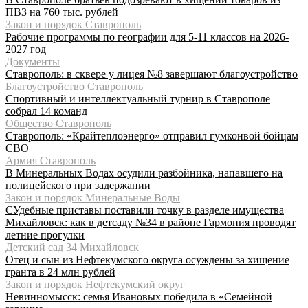
ПВЗ на 760 тыс. рублей
Закон и порядок Ставрополь
Рабочие программы по географии для 5-11 классов на 2026-
2027 год
Документы
Ставрополь: в сквере у лицея №8 завершают благоустройство
Благоустройство Ставрополь
Спортивный и интеллектуальный турнир в Ставрополе
собрал 14 команд
Общество Ставрополь
Ставрополь: «Крайтеплоэнерго» отправил гумконвой бойцам
СВО
Армия Ставрополь
В Минеральных Водах осудили разбойника, напавшего на
полицейского при задержании
Закон и порядок Минеральные Воды
СУдебные приставы поставили точку в разделе имущества
Михайловск: как в детсаду №34 в районе Гармония проводят
летние прогулки
Детский сад 34 Михайловск
Отец и сын из Нефтекумского округа осуждены за хищение
гранта в 24 млн рублей
Закон и порядок Нефтекумский округ
Невинномысск: семья Ивановых победила в «Семейной