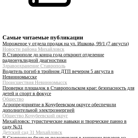
Самые читаемые публикации
Мороженое у отдела продаж на ул. Ишкова, 99/1 (7 августа)
Новости района Михайловск
В Ставрополе до конца года откроют отделение
радионуклидной диагностики
Здравоохранение Ставрополь
Водитель погиб в тройном ДТП вечером 5 августа в
Невинномысске
Происшествия Невинномысск
Проверки площадок в Ставропольском крае: безопасность для
детей и спорт в фокусе
Общество
Агропредприятие в Кочубеевском округе обеспечили
дополнительной электроэнергией
Общество Кочубеевский округ
Михайловск: туристические навыки и творческие панно в
саду №31
Детский сад 31 Михайловск
В Ставрополе братьев подозревают в хищении товаров из