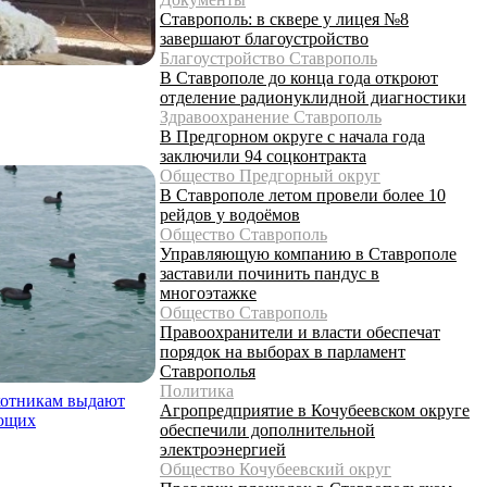
Ставрополь: в сквере у лицея №8
завершают благоустройство
Благоустройство Ставрополь
В Ставрополе до конца года откроют
отделение радионуклидной диагностики
Здравоохранение Ставрополь
В Предгорном округе с начала года
заключили 94 соцконтракта
Общество Предгорный округ
В Ставрополе летом провели более 10
рейдов у водоёмов
Общество Ставрополь
Управляющую компанию в Ставрополе
заставили починить пандус в
многоэтажке
Общество Ставрополь
Правоохранители и власти обеспечат
порядок на выборах в парламент
Ставрополья
Политика
охотникам выдают
Агропредприятие в Кочубеевском округе
ающих
обеспечили дополнительной
электроэнергией
Общество Кочубеевский округ