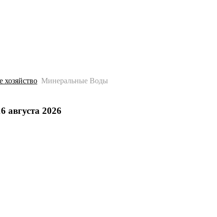
История
Путеводитель
Гео-образование
е хозяйство
Минеральные Воды
6 августа 2026