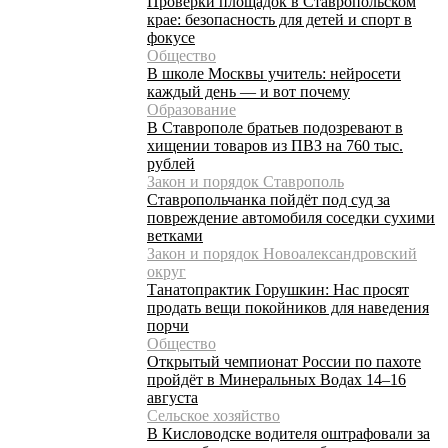
Проверки площадок в Ставропольском
крае: безопасность для детей и спорт в
фокусе
Общество
В школе Москвы учитель: нейросети
каждый день — и вот почему
Образование
В Ставрополе братьев подозревают в
хищении товаров из ПВЗ на 760 тыс.
рублей
Закон и порядок Ставрополь
Ставропольчанка пойдёт под суд за
повреждение автомобиля соседки сухими
ветками
Закон и порядок Новоалександровский
округ
Танатопрактик Горушкин: Нас просят
продать вещи покойников для наведения
порчи
Общество
Открытый чемпионат России по пахоте
пройдёт в Минеральных Водах 14–16
августа
Сельское хозяйство
В Кисловодске водителя оштрафовали за