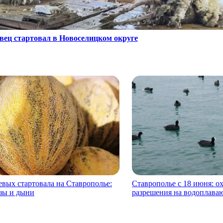
вец стартовал в Новоселицком округе
евых стартовала на Ставрополье:
Ставрополье с 18 июня: 
зы и дыни
разрешения на водоплав