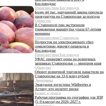
Кисловодске
Происшествия Кисловодск
Более 44 тыс. нарушений закона пресекла
прокуратура на Ставрополье за полгода
Общество
В Ставрополе при экстренном
торможении маршрутки упала 67-летняя
женщина
Происшествия Ставрополь
Подросток на электросамокате сбил
семилетнюю девочку-пешехода в
Кисловодске
Происшествия Кисловодск
УФАС проверяет цены на розничных
заправках Ставрополья — минпром края
Общество
Оборот розничной торговли нарастили на
Ставрополье на 33,6 млрд рублей
Экономика
Эвакуация логистики Wildberries в
Астану: кто оплатит риски
Бизнес и деньги
Рабочая программа по географии для ЗПР
(5–9 классы) на 2026–2027 г.
Документы