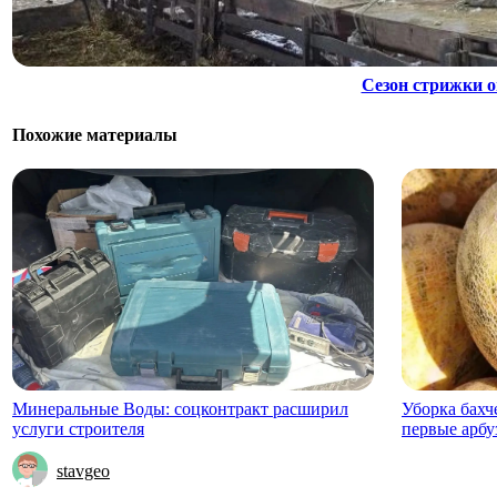
Сезон стрижки о
Похожие материалы
Минеральные Воды: соцконтракт расширил
Уборка бахч
услуги строителя
первые арбу
stavgeo