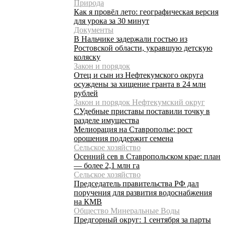
Природа
Как я провёл лето: географическая версия
для урока за 30 минут
Документы
В Нальчике задержали гостью из
Ростовской области, укравшую детскую
коляску
Закон и порядок
Отец и сын из Нефтекумского округа
осуждены за хищение гранта в 24 млн
рублей
Закон и порядок Нефтекумский округ
СУдебные приставы поставили точку в
разделе имущества
Мелиорация на Ставрополье: рост
орошения поддержит семена
Сельское хозяйство
Осенний сев в Ставропольском крае: план
— более 2,1 млн га
Сельское хозяйство
Председатель правительства РФ дал
поручения для развития водоснабжения
на КМВ
Общество Минеральные Воды
Предгорный округ: 1 сентября за парты