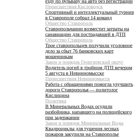
езду по бульвару на авто без регистрации
Происшествия Кисловодск
Спортивный и интеллектуальный турнир
в Ставрополе собрал 14 команд
Общество Ставрополь
Ставропольчанин возместит затраты на
санавиацию для пострадавшей в ДТП
Общество Ставрополь
Трое ставропольцев получили уголовное
дело за сбыт 76 банковских карт
мошенникам
Закон и порядок Георгиевский округ
Водитель погиб в тройном ДТП вечером
5 августа в Невинномысске
Происшествия Невинномысск
Работа с обращениями помогла улучшить
дороги Ставрополья — политолог
Кислицина
Политика
В Минеральных Водах осудили
разбойника, напавшего на полицейского
при задержании
Закон и порядок Минеральные Воды
Квадроциклы для тушения лесных
пожаров закупили на Ставрополье