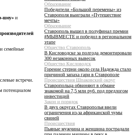
Образование
Победители «Большой перемены» из
Ставрополя выиграли «Путешествие
р-шоу»
и
мечты»
Образование
Ставрополь вышел в полуфинал премии
производителей
#МЫВМЕСТЕ и победил в региональном
этапе
Общество Ставрополь
 и семейные
В Кисловодске за полгода демонтировали
300 незаконных вывесок
Общество Кисловодск
Горение стерни около села Надежда стало
причиной запаха гари в Ставрополе
Происшествия Шпаковский округ
слевые встречи.
Ставропольца обвиняют в обмане
ым потенциалом
знакомой на 7,5 млн руб. под предлогом
инвестиций
Закон и порядок
В двух округах Ставрополья ввели
ограничения из-за африканской чумы
свиней
Происшествия
Пьяные мужчина и женщина пострадали
при падении машины в реку в