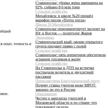
Ставрополье: уборка зерна завершена на
92%, собрано 8,6 млн тонн
Сельское хозяйство
Михайловск: в школе №20 прошёл
марафон писем «Почта тепла»
Школа 20 Михайловск
Ставрополье переориентирует экспорт на
нейший
Юг и Восток — политолог Жаров
Экономика
Ставропольский край: овощи открытого
я опыт, точность и
грунта продают прямо с полей
Сельское хозяйство
Ставрополье: пять операторов обеспечили
аграриев топливом в жатву
Сельское хозяйство
На Ставрополье в ДТП на встречке
пострадали водитель и двухлетний
пассажир
Происшествия Благодарненский округ
Почему ставка учителя ниже МРОТ:
законно ли это в России
овне.
Образование
Честно о зарплатах учителей в
Московской области и по стране: что
показывают оклады