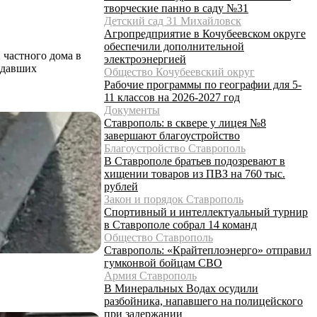
творческие панно в саду №31
Детский сад 31 Михайловск
Агропредприятие в Кочубеевском округе
обеспечили дополнительной
 частного дома в
электроэнергией
адавших
Общество Кочубеевский округ
Рабочие программы по географии для 5-
11 классов на 2026-2027 год
Документы
Ставрополь: в сквере у лицея №8
завершают благоустройство
Благоустройство Ставрополь
В Ставрополе братьев подозревают в
хищении товаров из ПВЗ на 760 тыс.
рублей
Закон и порядок Ставрополь
Спортивный и интеллектуальный турнир
в Ставрополе собрал 14 команд
Общество Ставрополь
Ставрополь: «Крайтеплоэнерго» отправил
гумконвой бойцам СВО
Армия Ставрополь
В Минеральных Водах осудили
разбойника, напавшего на полицейского
при задержании