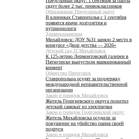
Предгорный округ: 1 сентября за парты
сядут более 2 тыс. первоклассников
Образование Предгорный округ
В клиниках Ставрополья с 1 сентября
появятся врачи долголетия и
нутрициологи
Здравоохранение
Михайловск: ДОУ №31 заняло 2 место в
конкурсе «Двор детства — 2026»
Детский сад 31 Михайловск
К 125-летию Лермонтовской галереи в
Пятигорске выпустили маркированный
конверт
Общество Пятигорск
Ставропольца осудят за поддержку
международной неправительственной
организации
Закон и порядок Михайловск
Житель Георгиевского округа похитил
детский самокат из электрички
Закон и порядок Георгиевский округ
Житель Михайловска осудили за
покушение на убийство парня своей
подруги
Закон и порядок Михайловск