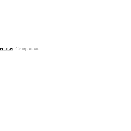
История
Путеводитель
Гео-образование
ествия
Ставрополь