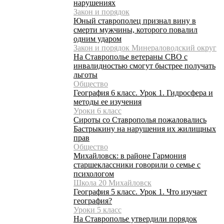
нарушениях
Закон и порядок
Юный ставрополец признал вину в
смерти мужчины, которого повалил
одним ударом
Закон и порядок Минераловодский округ
На Ставрополье ветераны СВО с
инвалидностью смогут быстрее получать
льготы
Общество
География 6 класс. Урок 1. Гидросфера и
методы ее изучения
Уроки 6 класс
Сироты со Ставрополья пожаловались
Бастрыкину на нарушения их жилищных
прав
Общество
Михайловск: в районе Гармония
старшеклассники говорили о семье с
психологом
Школа 20 Михайловск
География 5 класс. Урок 1. Что изучает
география?
Уроки 5 класс
На Ставрополье утвердили порядок