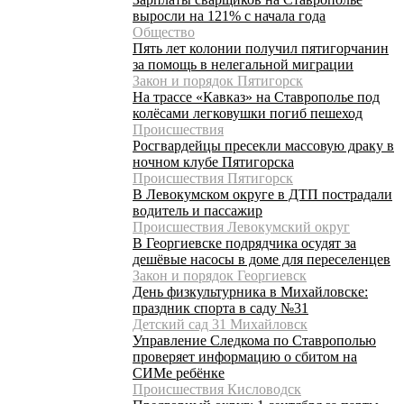
выросли на 121% с начала года
Общество
Пять лет колонии получил пятигорчанин
за помощь в нелегальной миграции
Закон и порядок Пятигорск
На трассе «Кавказ» на Ставрополье под
колёсами легковушки погиб пешеход
Происшествия
Росгвардейцы пресекли массовую драку в
ночном клубе Пятигорска
Происшествия Пятигорск
В Левокумском округе в ДТП пострадали
водитель и пассажир
Происшествия Левокумский округ
В Георгиевске подрядчика осудят за
дешёвые насосы в доме для переселенцев
Закон и порядок Георгиевск
День физкультурника в Михайловске:
праздник спорта в саду №31
Детский сад 31 Михайловск
Управление Следкома по Ставрополью
проверяет информацию о сбитом на
СИМе ребёнке
Происшествия Кисловодск