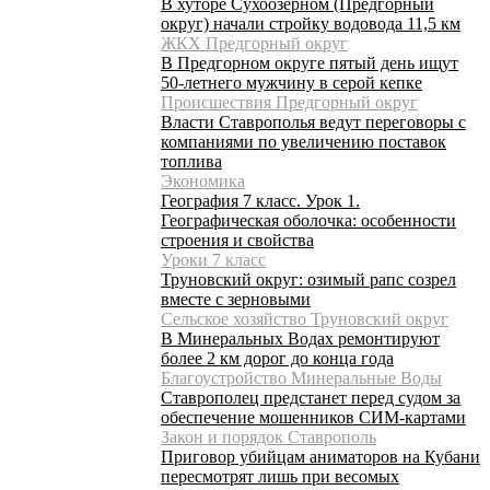
В хуторе Сухоозёрном (Предгорный
округ) начали стройку водовода 11,5 км
ЖКХ Предгорный округ
В Предгорном округе пятый день ищут
50-летнего мужчину в серой кепке
Происшествия Предгорный округ
Власти Ставрополья ведут переговоры с
компаниями по увеличению поставок
топлива
Экономика
География 7 класс. Урок 1.
Географическая оболочка: особенности
строения и свойства
Уроки 7 класс
Труновский округ: озимый рапс созрел
вместе с зерновыми
Сельское хозяйство Труновский округ
В Минеральных Водах ремонтируют
более 2 км дорог до конца года
Благоустройство Минеральные Воды
Ставрополец предстанет перед судом за
обеспечение мошенников СИМ-картами
Закон и порядок Ставрополь
Приговор убийцам аниматоров на Кубани
пересмотрят лишь при весомых