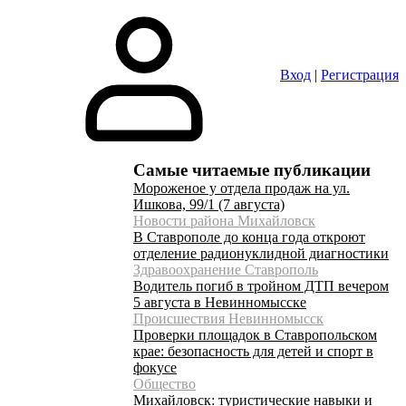
Вход
|
Регистрация
Самые читаемые публикации
Мороженое у отдела продаж на ул.
Ишкова, 99/1 (7 августа)
Новости района Михайловск
В Ставрополе до конца года откроют
отделение радионуклидной диагностики
Здравоохранение Ставрополь
Водитель погиб в тройном ДТП вечером
5 августа в Невинномысске
Происшествия Невинномысск
Проверки площадок в Ставропольском
крае: безопасность для детей и спорт в
фокусе
Общество
Михайловск: туристические навыки и