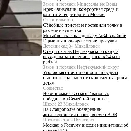
Закон и порядок Минеральные Воды
Ирек Файзуллин: комфортная среда и
развитие территорий в Москве
Строительство
СУдебные приставы поставили точку в
разделе имущества
Михайловск: как в детсаду №34 в районе
Гармония проводят летние прогулки
Детский сад 34 Михайловск
Отец и сын из Нефтекумского округа
осуждены за хищение гранта в 24 млн
рублей
Закон и порядок Нефтекумский округ
Уголовная ответственность побудила
ставропольца выплатить алименты троим
детям
Общество
Невинномысск: семья Ивановых
победила в «Семейной зарнице»
Школа 23 Михайловск
На Ставрополье обезвредили
артиллерийский снаряд времён ВОВ
Происшествия Пятигорск
Москва: в Госдуму внесли инициативы об
отмене ЕГЭ