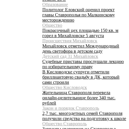
Образование
Политолог Еловский оценил проект
главы Ставрополья по Малкинскому
месторождению
Общество
Покрасочный цех площадью 150 кв. м
горел в Михайловске 5 августа
Происшествия Михайловск
Михайловск отметил Международный
день светофора в детском саду
Детский сад 31 Михайловск
Судебные приставы прослушали лекцию
по избирательному праву
В Кисловодске супруги отметили
бриллиантовую свадьбу в ДК, который
сами строили
Общество Кисловодск
Жительница Ставрополя перевела
онлайн-целительнице более 340 тыс.
рублей
Закон и порядок Ставрополь
2,7 тыс. многодетных семей Ставрополя
получили средства на подготовку к школе
Общество Ставрополь
Зарплаты сварщиков на Ставрополье