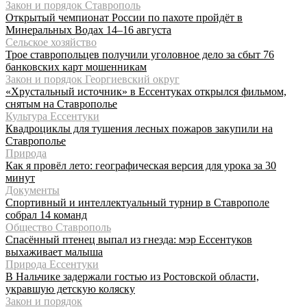
Закон и порядок Ставрополь
Открытый чемпионат России по пахоте пройдёт в
Минеральных Водах 14–16 августа
Сельское хозяйство
Трое ставропольцев получили уголовное дело за сбыт 76
банковских карт мошенникам
Закон и порядок Георгиевский округ
«Хрустальный источник» в Ессентуках открылся фильмом,
снятым на Ставрополье
Культура Ессентуки
Квадроциклы для тушения лесных пожаров закупили на
Ставрополье
Природа
Как я провёл лето: географическая версия для урока за 30
минут
Документы
Спортивный и интеллектуальный турнир в Ставрополе
собрал 14 команд
Общество Ставрополь
Спасённый птенец выпал из гнезда: мэр Ессентуков
выхаживает малыша
Природа Ессентуки
В Нальчике задержали гостью из Ростовской области,
укравшую детскую коляску
Закон и порядок