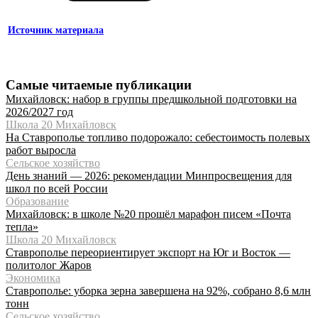
Источник материала
Самые читаемые публикации
Михайловск: набор в группы предшкольной подготовки на
2026/2027 год
Школа 20 Михайловск
На Ставрополье топливо подорожало: себестоимость полевых
работ выросла
Сельское хозяйство
День знаний — 2026: рекомендации Минпросвещения для
школ по всей России
Образование
Михайловск: в школе №20 прошёл марафон писем «Почта
тепла»
Школа 20 Михайловск
Ставрополье переориентирует экспорт на Юг и Восток —
политолог Жаров
Экономика
Ставрополье: уборка зерна завершена на 92%, собрано 8,6 млн
тонн
Сельское хозяйство