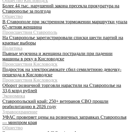
Общество Кисловодск
Более 44 тыс. нарушений закона пресекла прокуратура на
Ставрополье за полгода
Общество
В Ставрополе при экстренном торможении маршрутки упала
67-летняя женщина
Происшествия Ставрополь
На Ставрополье зарегистрировали списки шести партий на
краевые выборы
Политика
Пьяные мужчина и женщина пострадали при падении
машины в реку в Кисловодске
Происшествия Кисловодск
Подросток на электросамокате сбил семилетнюю девочку-
пешехода в Кисловодске
Происшествия Кисловодск
Оборот розничной торговли нарастили на Ставрополье на
33,6 млрд рублей
Экономика
Ставропольский край: 250+ ветеранов СВО прошли
реабилитацию в 2026 году
Здравоохранение
УФАС проверяет цены на розничных заправках Ставрополья
— минпром края
Общество