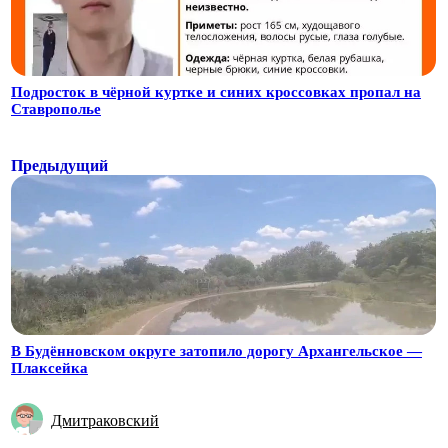
Подросток в чёрной куртке и синих кроссовках пропал на
Ставрополье
Предыдущий
В Будённовском округе затопило дорогу Архангельское —
Плаксейка
Дмитраковский