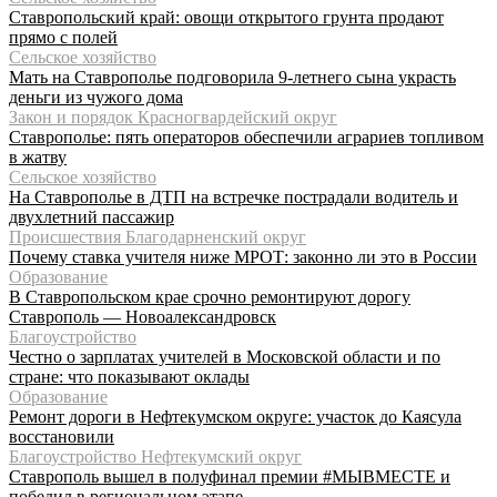
Ставропольский край: овощи открытого грунта продают
прямо с полей
Сельское хозяйство
Мать на Ставрополье подговорила 9-летнего сына украсть
деньги из чужого дома
Закон и порядок Красногвардейский округ
Ставрополье: пять операторов обеспечили аграриев топливом
в жатву
Сельское хозяйство
На Ставрополье в ДТП на встречке пострадали водитель и
двухлетний пассажир
Происшествия Благодарненский округ
Почему ставка учителя ниже МРОТ: законно ли это в России
Образование
В Ставропольском крае срочно ремонтируют дорогу
Ставрополь — Новоалександровск
Благоустройство
Честно о зарплатах учителей в Московской области и по
стране: что показывают оклады
Образование
Ремонт дороги в Нефтекумском округе: участок до Каясула
восстановили
Благоустройство Нефтекумский округ
Ставрополь вышел в полуфинал премии #МЫВМЕСТЕ и
победил в региональном этапе