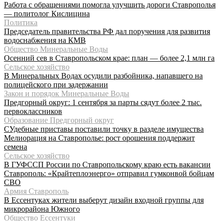
Работа с обращениями помогла улучшить дороги Ставрополья
— политолог Кислицина
Политика
Председатель правительства РФ дал поручения для развития
водоснабжения на КМВ
Общество Минеральные Воды
Осенний сев в Ставропольском крае: план — более 2,1 млн га
Сельское хозяйство
В Минеральных Водах осудили разбойника, напавшего на
полицейского при задержании
Закон и порядок Минеральные Воды
Предгорный округ: 1 сентября за парты сядут более 2 тыс.
первоклассников
Образование Предгорный округ
СУдебные приставы поставили точку в разделе имущества
Мелиорация на Ставрополье: рост орошения поддержит
семена
Сельское хозяйство
В ГУФССП России по Ставропольскому краю есть вакансии
Ставрополь: «Крайтеплоэнерго» отправил гумконвой бойцам
СВО
Армия Ставрополь
В Ессентуках жители выберут дизайн входной группы для
микрорайона Южного
Общество Ессентуки