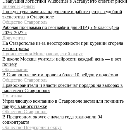
Эвакуация логистики Wildberries в Астану: кто оплатит риски
Бизнес и деньги
Прокуратура выявила нарушение в работе центра судебной
экспертизы в Ставрополе
Общество Ставрополь
Рабочая программа по географии для ЗПР (5–9 классы) на
2026–2027 г.
Документы
На Ставрополье из-за неосторожности при курении сгорела
хозпостройка
Происшествия Минераловодский округ
В школе Москвы учитель: нейросети каждый день — и вот
почему
Образование
В Ставрополе летом провели более 10 рейдов у водоёмов
Общество Ставрополь
Правоохранители и власти обеспечат порядок на выборах в
парламент Ставрополья
Политика
Управляющую компанию в Ставрополе заставили починить
пандус в многоэтажке
Общество Ставрополь
В Предгорном округе с начала года заключили 94
соцконтракта
Общество Предгорный округ