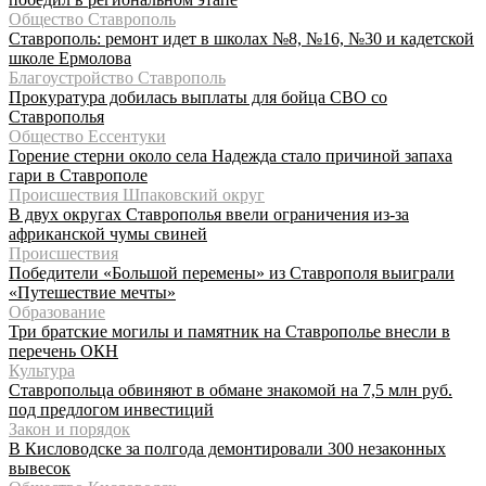
Общество Ставрополь
Ставрополь: ремонт идет в школах №8, №16, №30 и кадетской
школе Ермолова
Благоустройство Ставрополь
Прокуратура добилась выплаты для бойца СВО со
Ставрополья
Общество Ессентуки
Горение стерни около села Надежда стало причиной запаха
гари в Ставрополе
Происшествия Шпаковский округ
В двух округах Ставрополья ввели ограничения из-за
африканской чумы свиней
Происшествия
Победители «Большой перемены» из Ставрополя выиграли
«Путешествие мечты»
Образование
Три братские могилы и памятник на Ставрополье внесли в
перечень ОКН
Культура
Ставропольца обвиняют в обмане знакомой на 7,5 млн руб.
под предлогом инвестиций
Закон и порядок
В Кисловодске за полгода демонтировали 300 незаконных
вывесок