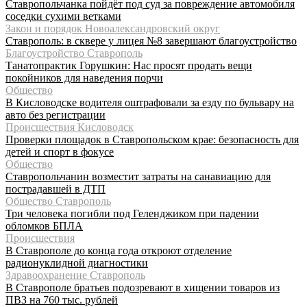
Ставропольчанка пойдёт под суд за повреждение автомобиля
соседки сухими ветками
Закон и порядок Новоалександровский округ
Ставрополь: в сквере у лицея №8 завершают благоустройство
Благоустройство Ставрополь
Танатопрактик Горушкин: Нас просят продать вещи
покойников для наведения порчи
Общество
В Кисловодске водителя оштрафовали за езду по бульвару на
авто без регистрации
Происшествия Кисловодск
Проверки площадок в Ставропольском крае: безопасность для
детей и спорт в фокусе
Общество
Ставропольчанин возместит затраты на санавиацию для
пострадавшей в ДТП
Общество Ставрополь
Три человека погибли под Геленджиком при падении
обломков БПЛА
Происшествия
В Ставрополе до конца года откроют отделение
радионуклидной диагностики
Здравоохранение Ставрополь
В Ставрополе братьев подозревают в хищении товаров из
ПВЗ на 760 тыс. рублей